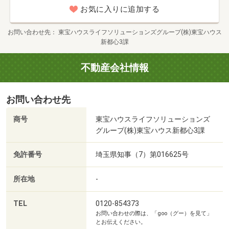
■お問い合せ先
◎下の青色ボタン【電話で問い合わせ】をタッチ
お気に入りに追加する
株式会社東宝ハウス新都心
電話 ０１２０―８５４―３７３
＊ご希望日時をご指定下さい
お問い合わせ先
東宝ハウスライフソリューションズグループ(株)東宝ハウス
新都心3課
不動産会社情報
■事前に見学予約【ネット】の方法
◎上の赤色ボタン【見学予約（無料）】をタッチ
お問い合わせ先
①見学希望日の【空欄】に2日後を入力
＊当日と翌日の入力はエラーになります
商号
東宝ハウスライフソリューションズ
グループ(株)東宝ハウス新都心3課
②その他【空欄】に見学希望日と時間を入力
免許番号
埼玉県知事（7）第016625号
＊例）１２月１日１０時 見学希望
所在地
-
＊全角で入力下さい
TEL
0120-854373
お問い合わせの際は、「goo（グー）を見て」
■資料請求の方法
とお伝えください。