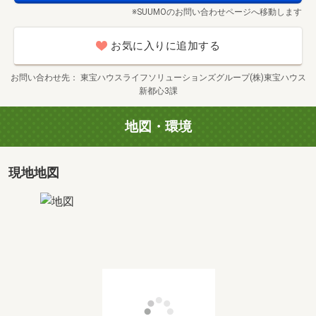
※SUUMOのお問い合わせページへ移動します
■事前に見学予約【tel】の方法
◎下の青色ボタン【電話で問い合わせ】をタッチ
お気に入りに追加する
＊ご希望日時をご指定下さい
お問い合わせ先
東宝ハウスライフソリューションズグループ(株)東宝ハウス
新都心3課
■事前に見学予約【ネット】の方法
地図・環境
◎上の赤色ボタン【見学予約（無料）】をタッチ
現地地図
①見学希望日の【空欄】に2日後を入力
＊当日と翌日の入力はエラーになります
②その他【空欄】に見学希望日と時間を入力
＊例）１２月１日１０時 見学希望
＊全角で入力下さい