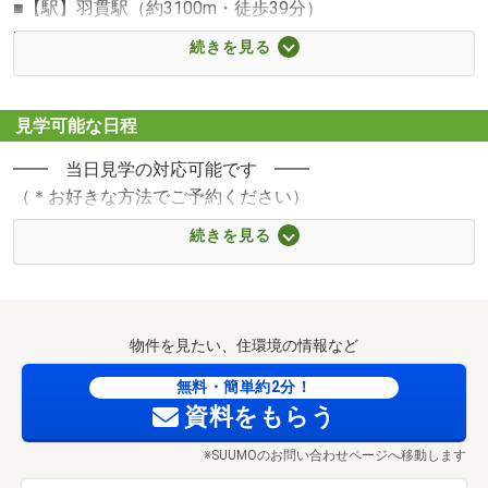
＊いくらまで借りられるのか？
■【駅】羽貫駅（約3100m・徒歩39分）
＊無理のない借入額は？
■【駅】伊奈中央駅（約3300m・徒歩42分）
続きを見る
＊定年時の借入残高は？
■【小学校】蓮田北小学校（約1000m・徒歩13分）
■【中学校】蓮田中学校（約1600m・徒歩20分）
2）生涯のライフプランの無料シミュレーション
■【幼稚園・保育園】大山幼稚園（約850m・徒歩11分）
見学可能な日程
＊ライフプランに合った資金計画のご提案
■【幼稚園・保育園】閏戸保育園（約1100m・徒歩14分）
＊効果的な生命保険の見直し
━━ 当日見学の対応可能です ━━
■【スーパー】カスミフードスクエア白岡店（約2400m・
（＊お好きな方法でご予約ください）
徒歩30分）
3）ご来店＆ご成約で【Tポイント】をプレゼント
■【スーパー】ジェーソン 白岡店（約2400m・徒歩30分）
続きを見る
■当日見学の方法
■【コンビニ】セブンイレブン蓮田閏戸大山店（約200m・
4）手付金保証サービス
◎下の青色ボタン【電話で問い合わせ】をタッチ
徒歩3分）
■【ドラッグストア】スギドラッグ 伊奈店（約2700m・徒
5）火災保険・引越費用などの優待あります
◎又は【０１２０―８５４―３７３】に直接tel
歩34分）
物件を見たい、住環境の情報など
■【ホームセンター】カインズ蓮田店（約500m・徒歩7
6）キッズコーナー、DVD鑑賞のご用意あります
＊来店 or 待ち合わせ 選択下さい
無料・簡単約2分！
分）
資料をもらう
■【病院】蓮田病院（約1000m・徒歩13分）
■【公園】金子供公園（約1200m・徒歩15分）
※SUUMOのお問い合わせページへ移動します
■事前に見学予約【tel】の方法