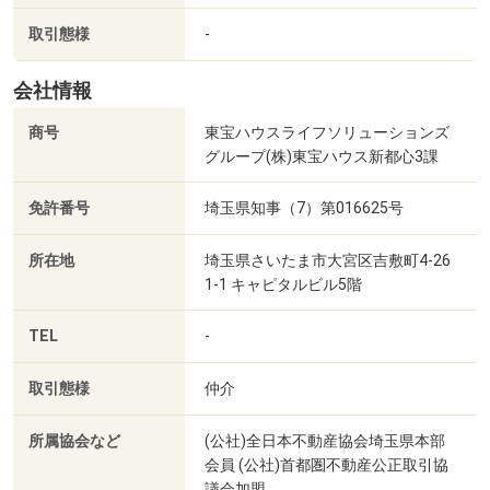
◎下のオレンジ色ボタン【資料請求（無料）】より
取引態様
-
会社情報
■ご来店の方法
【 株式会社東宝ハウス新都心 】
商号
東宝ハウスライフソリューションズ
さいたま市大宮区吉敷町4-261-1 5階
グループ(株)東宝ハウス新都心3課
０１２０―８５４―３７３
免許番号
埼玉県知事（7）第016625号
＊JR『さいたま新都心駅』徒歩１分
＊駐車場はコクーンをご利用ください
所在地
埼玉県さいたま市大宮区吉敷町4-26
＊駐車代金はご清算いたします
1-1 キャピタルビル5階
TEL
-
■東宝ハウス新都心のサービス
取引態様
仲介
1）住宅ローンの借入診断
＊どこの銀行で借りるとお得なのか？
所属協会など
(公社)全日本不動産協会埼玉県本部
＊いくらまで借りられるのか？
会員 (公社)首都圏不動産公正取引協
＊無理のない借入額は？
議会加盟