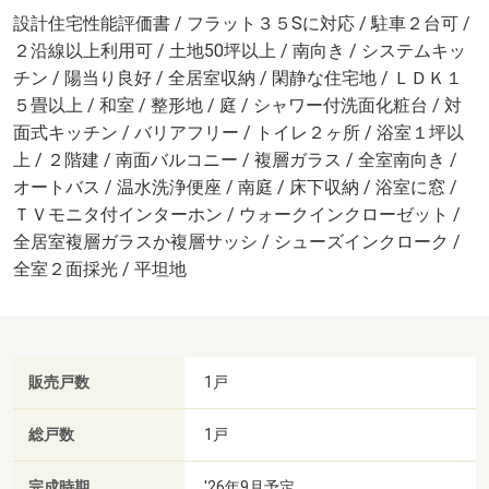
設計住宅性能評価書 / フラット３５Sに対応 / 駐車２台可 /
２沿線以上利用可 / 土地50坪以上 / 南向き / システムキッ
チン / 陽当り良好 / 全居室収納 / 閑静な住宅地 / ＬＤＫ１
５畳以上 / 和室 / 整形地 / 庭 / シャワー付洗面化粧台 / 対
面式キッチン / バリアフリー / トイレ２ヶ所 / 浴室１坪以
上 / ２階建 / 南面バルコニー / 複層ガラス / 全室南向き /
オートバス / 温水洗浄便座 / 南庭 / 床下収納 / 浴室に窓 /
ＴＶモニタ付インターホン / ウォークインクローゼット /
全居室複層ガラスか複層サッシ / シューズインクローク /
全室２面採光 / 平坦地
販売戸数
1戸
総戸数
1戸
完成時期
'26年9月予定