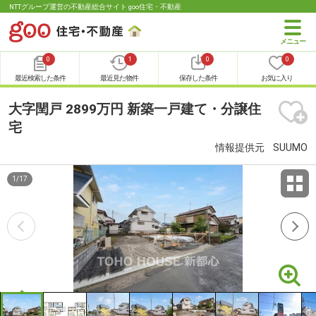
NTTグループ運営の不動産総合サイト goo住宅・不動産
0
1
0
0
最近検索した条件
最近見た物件
保存した条件
お気に入り
大字閏戸 2899万円 新築一戸建て・分譲住
宅
情報提供元
SUUMO
1
/
17