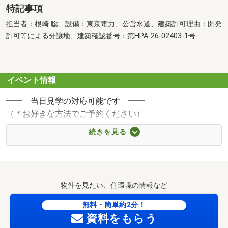
特記事項
担当者：根崎 聡、設備：東京電力、公営水道、建築許可理由：開発
許可等による分譲地、建築確認番号：第HPA-26-02403-1号
イベント情報
━━ 当日見学の対応可能です ━━
（＊お好きな方法でご予約ください）
続きを見る
■当日見学の方法
◎下の青色ボタン【電話で問い合わせ】をタッチ
◎又は【０１２０―８５４―３７３】に直接tel
物件を見たい、住環境の情報など
＊来店 or 待ち合わせ 選択下さい
無料・簡単約2分！
資料をもらう