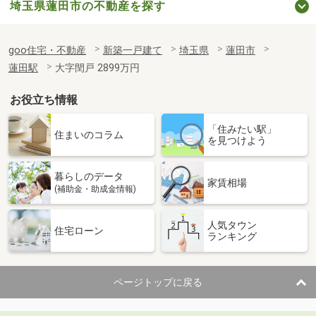
埼玉県蓮田市の不動産を探す
goo住宅・不動産
新築一戸建て
埼玉県
蓮田市
蓮田駅
大字閏戸 2899万円
お役立ち情報
「住みたい駅」
住まいのコラム
を見つけよう
暮らしのデータ
家賃相場
(補助金・助成金情報)
人気タウン
住宅ローン
ランキング
ページトップに戻る