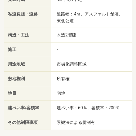
私道負担・道路
道路幅：4ｍ、アスファルト舗装、
東側公道
構造・工法
木造2階建
施工
-
用途地域
市街化調整区域
敷地権利
所有権
地目
宅地
建ぺい率/容積率
建ペい率：60％、容積率：200％
その他制限事項
景観法による規制有