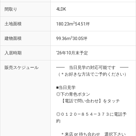
間取り
4LDK
2
土地面積
180.23m
54.51坪
2
建物面積
99.36m
30.05坪
入居時期
'26年10月末予定
販売スケジュール
━━ 当日見学の対応可能です ━━
（＊お好きな方法でご予約ください）
■当日見学
◎下の青色ボタン
【電話で問い合わせ】をタッチ
◎０１２０―８５４―３７３に電話予
約
＊来店 or 待ち合わせ 選択下さい