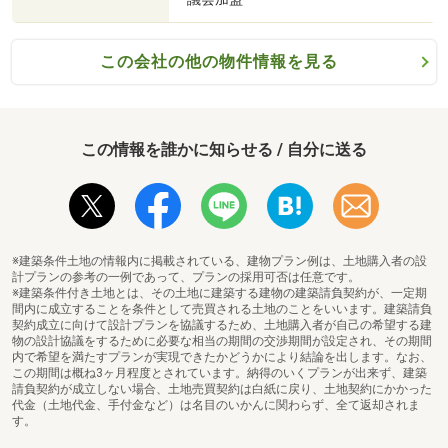
＊定年時の借入残高は？
この会社の他の物件情報を見る
2）生涯のライフプランの無料シミュレーション
＊ライフプランに合った資金計画のご提案
＊効果的な生命保険の見直し
この情報を誰かに知らせる / 自分に送る
3）ご来店＆ご成約で【Tポイント】をプレゼント
4）手付金保証サービス
5）火災保険・引越費用などの優待あります
※建築条件土地の情報内に掲載されている、建物プラン例は、土地購入者の設
計プランの参考の一例であって、プランの採用可否は任意です。
※建築条件付き土地とは、その土地に建築する建物の建築請負契約が、一定期
間内に成立することを条件として売買される土地のことをいいます。建築請負
6）キッズコーナー、DVD鑑賞のご用意あります
契約成立に向けて設計プランを協議するため、土地購入者が自己の希望する建
物の設計協議をするために必要な相当の期間の交渉期間が設定され、その期間
内で希望を満たすプランが実現できたかどうかにより結論を出します。なお、
この期間は概ね3ヶ月程度とされています。納得のいくプランが出来ず、建築
請負契約が成立しない場合、土地売買契約は白紙に戻り、土地契約にかかった
代金（土地代金、手付金など）は名目のいかんに関わらず、全て返却されま
■お問い合せ先
す。
株式会社東宝ハウス新都心