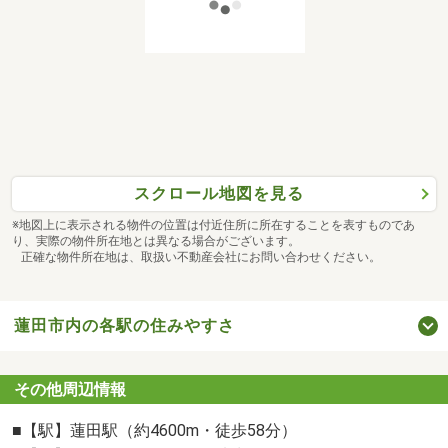
■資料請求の方法
◎下のオレンジ色ボタン【資料請求（無料）】より
■ご来店の方法
【 株式会社東宝ハウス新都心 】
さいたま市大宮区吉敷町4-261-1 5階
スクロール地図を見る
０１２０―８５４―３７３
※地図上に表示される物件の位置は付近住所に所在することを表すものであ
り、実際の物件所在地とは異なる場合がございます。
＊JR『さいたま新都心駅』徒歩１分
正確な物件所在地は、取扱い不動産会社にお問い合わせください。
＊駐車場はコクーンをご利用ください
＊駐車代金はご清算いたします
蓮田市内の各駅の住みやすさ
■東宝ハウス新都心のサービス
その他周辺情報
1）住宅ローンの借入診断
＊どこの銀行で借りるとお得なのか？
■【駅】蓮田駅（約4600m・徒歩58分）