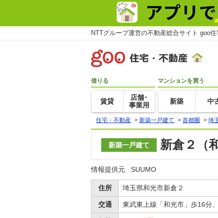
NTTグループ運営の不動産総合サイト goo
借りる
マンションを買う
店舗･
賃貸
新築
中
事業用
住宅・不動産
>
新築一戸建て
>
首都圏
>
埼
新倉２（和
新築一戸建て
情報提供元
SUUMO
住所
埼玉県和光市新倉２
交通
東武東上線「和光市」歩16分、