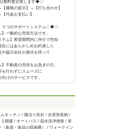
集(無料査定致します◆◇
→【価格の提示】→【打ち合わせ】
→【代金お支払い】
 ３つのサポートシステム◇◆◇
ム】一般的な売却方法です。
ステム】希望期間内に仲介で売却
合にはあらかじめお約束した
や協力会社が責任を持って
。
ム】不動産の売却をお急ぎの方、
を行わずにスムーズに
向けのサービスです。
ムキッチン / 陽当り良好 / 全居室収納 /
２階建 / オートバス / 温水洗浄便座 / 床
トリー（食器・食品の収納庫） / ウォークイン