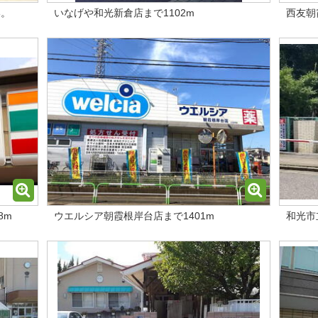
い。
いなげや和光新倉店まで1102m
西友朝
8m
ウエルシア朝霞根岸台店まで1401m
和光市