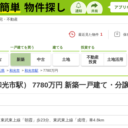
住宅・不動産
1
最近見た物件
保
一戸建てを買う
建てる
投資する
不動産
古
新築
中古
土地
土地活用
投資
玉県
>
和光市
>
和光市駅
>
7780万円
光市駅） 7780万円 新築一戸建て・分
東武東上線「朝霞」歩23分、東武東上線「成増」車4.8km