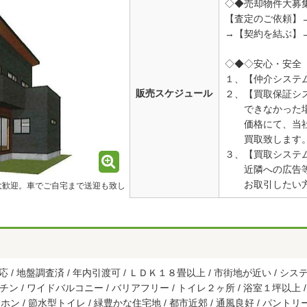
◇◆売却物件大募
【査定のご依頼】
→【契約を結ぶ】
◇◆◇安心・安全
１、【仲介システ
販売スケジュール
２、【買取保証シ
できなかった場
価格にて、当社
買取致します
３、【買取システ
近隣への広告等
お取引したい方
大歓迎。車でご自宅まで送迎も致し
/ 地盤調査済 / 年内引渡可 / ＬＤＫ１８畳以上 / 市街地が近い / システ
チン / ワイドバルコニー / バリアフリー / トイレ２ヶ所 / 浴室１坪以上 / 
ホン / 節水型トイレ / 緑豊かな住宅地 / 都市近郊 / 通風良好 / パン