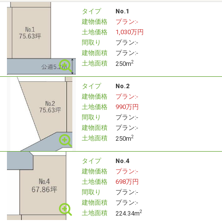
い。
タイプ
No.1
建物価格
プラン:-
◆ はじめての方でも安心のトータルサポート
土地価格
1,030万円
土地探しから住宅プランのご提案、資金計画のご相談はも
間取り
プラン:-
ちろん、インテリア・エクステリアのご提案、お引渡し後
建物面積
プラン:-
土地面積
2
250m
の定期点検やリフォームまで、各分野のスタッフが一貫し
てサポートいたします。
タイプ
No.2
「まだ情報を集め始めたばかり」という方も、どうぞ気兼
建物価格
プラン:-
ねなくご相談ください。
土地価格
990万円
間取り
プラン:-
スタッフ一同、皆さまのご来場を心よりお待ちしておりま
建物面積
プラン:-
土地面積
2
す。
250m
タイプ
No.4
建物価格
プラン:-
土地価格
698万円
間取り
プラン:-
建物面積
プラン:-
土地面積
2
224.34m