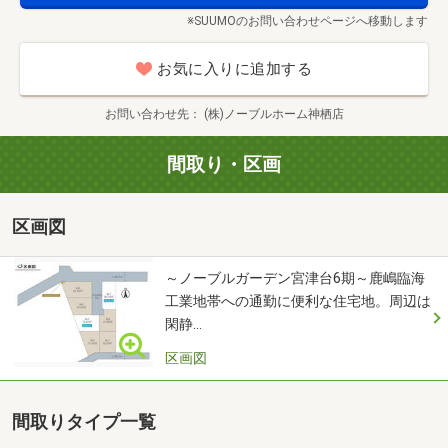
歓迎です！
※SUUMOのお問い合わせページへ移動します
・しっかりご検討されたい方には、ご見学とあわせて資金
計画や建物仕様について、丁寧にご説明いたします。
お気に入りに追加する
・集合場所はご予約確認時にご相談可能です。現地・店
舗・オンラインに対応しております。
お問い合わせ先
(株)ノーブルホーム神栖店
◆ お子様連れの方も安心してご来場いただけます！
間取り・区画
・キッズスペースをご用意しています。
・女性スタッフが在籍しており、ご商談中もお子様のお相
区画図
手が可能です。
◆ ご予約・お問い合わせ方法
～ノーブルガーデン宮津台6期～鹿嶋臨海
工業地帯への通勤に便利な住宅地。周辺は
・ページ内の赤い「見学予約する」ボタンから、簡単にご
閑静…
予約いただけます。
・【お問い合わせ先】または画面右下の「電話ボタン」か
区画図
らも、お気軽にご連絡ください。
・ご不明な点や「こんなこと聞いてもいいのかな」という
間取りタイプ一覧
ことがありましたら、どうぞ遠慮なくお問い合わせくださ