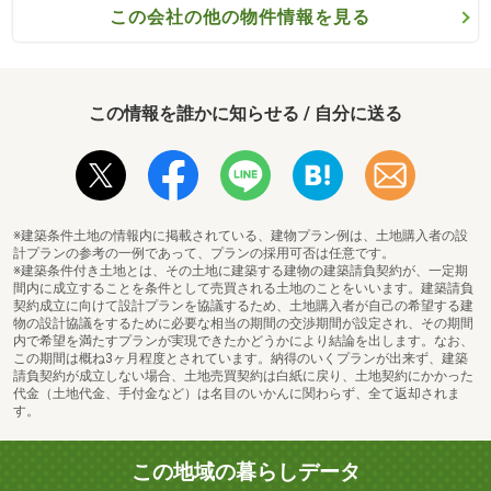
この会社の他の物件情報を見る
善仁会小山記念病院まで2399m （車で約7分）約20診療科、200床以上の入院設備を備えた総合病院が近く、大きなけがや病気・出産の際も安心です。
この情報を誰かに知らせる / 自分に送る
※建築条件土地の情報内に掲載されている、建物プラン例は、土地購入者の設
計プランの参考の一例であって、プランの採用可否は任意です。
※建築条件付き土地とは、その土地に建築する建物の建築請負契約が、一定期
間内に成立することを条件として売買される土地のことをいいます。建築請負
契約成立に向けて設計プランを協議するため、土地購入者が自己の希望する建
物の設計協議をするために必要な相当の期間の交渉期間が設定され、その期間
内で希望を満たすプランが実現できたかどうかにより結論を出します。なお、
この期間は概ね3ヶ月程度とされています。納得のいくプランが出来ず、建築
請負契約が成立しない場合、土地売買契約は白紙に戻り、土地契約にかかった
代金（土地代金、手付金など）は名目のいかんに関わらず、全て返却されま
す。
鹿嶋市立中央図書館まで1292m （徒歩17分）開館時間10：00～18：00、月曜休館
この地域の暮らしデータ