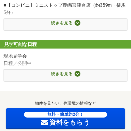
■【コンビニ】ミニストップ鹿嶋宮津台店（約359m・徒歩
5分）
■【スーパー】フーズマーケットさえき鹿嶋店（約794m・
続きを見る
徒歩10分）
■【その他環境】メルカリスタジアム（鹿島サッカースタ
ジアム）（約1900m・徒歩24分）
見学可能な日程
■【病院】さくらクリニック（約550m・徒歩7分）
現地見学会
■【病院】善仁会小山記念病院（約2399m・徒歩30分）
日程／公開中
■【図書館】鹿嶋市立中央図書館（約1292m・徒歩17分）
時間／10:00～17:45
■【小学校】鹿嶋市立波野小学校（約1351m・徒歩17分）
続きを見る
◆◆見学・相談予約 受付中◆◆
■【中学校】鹿嶋市立鹿島中学校（約1293m・徒歩17分）
見学・ご相談はすべて無料です。まずはお気軽にお問い合
■【幼稚園・保育園】ひよどり保育園（約1029m・徒歩13
わせください。
分）
フーズマーケットさえき鹿嶋店まで794m （徒歩11分～12分）営業時間 9：00～21：00 ダイソー隣接、国道51道沿いでお仕事帰りにより安い立地です。
■【駅】JR鹿島線「鹿島サッカースタジアム」駅（約
物件を見たい、住環境の情報など
◆ お客様のご都合に合わせた柔軟なご案内
2900m・徒歩37分）
・短いお時間でのご案内も承りますので、「まずは少し話
無料・簡単約2分！
■【ショッピングセンター】鹿島ショッピングセンター
資料をもらう
だけ聞いてみたい」「建物だけ見てみたい」という方も大
（約1076m・徒歩14分）
歓迎です！
■【ドラッグストア】クスリのアオキ神向寺店（約