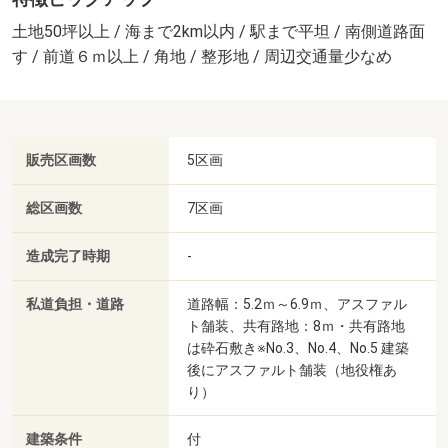
土地50坪以上 / 海まで2km以内 / 駅まで平坦 / 南側道路面
す / 前道６ｍ以上 / 角地 / 整形地 / 周辺交通量少なめ
販売区画数
5区画
総区画数
7区画
造成完了時期
-
私道負担・道路
道路幅：5.2ｍ～6.9ｍ、アスファル
ト舗装、共有路地：8ｍ・共有路地
は砕石敷き※No.3、No.4、No.5 建築
後にアスファルト舗装（地役権あ
り）
建築条件
付