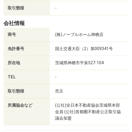
取引態様
-
◆ はじめての方でも安心のトータルサポート
土地探しから住宅プランのご提案、資金計画のご相談はも
会社情報
ちろん、インテリア・エクステリアのご提案、お引渡し後
商号
(株)ノーブルホーム神栖店
の定期点検やリフォームまで、各分野のスタッフが一貫し
さくらクリニックまで550m （徒歩6分～7分）近くにあると嬉しい内科、診療時間 9：00～12：00/15：30～18：00（水曜のみ19：00）
てサポートいたします。
免許番号
国土交通大臣（2）第009341号
「まだ情報を集め始めたばかり」という方も、どうぞ気兼
ねなくご相談ください。
所在地
茨城県神栖市平泉527-104
スタッフ一同、皆さまのご来場を心よりお待ちしておりま
TEL
-
す。
取引態様
売主
所属協会など
(公社)全日本不動産協会茨城県本部
会員 (公社)首都圏不動産公正取引協
議会加盟