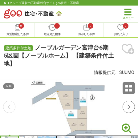
NTTグループ運営の不動産総合サイト goo住宅・不動産
0
1
0
0
最近検索した条件
最近見た物件
保存した条件
お気に入り
ノーブルガーデン宮津台6期
建築条件付土地
5区画【ノーブルホーム】 【建築条件付土
地】
情報提供元
SUUMO
1
/
16