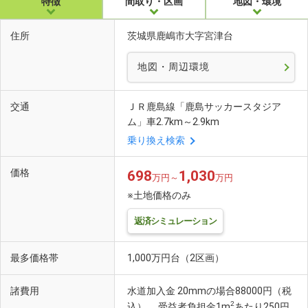
特徴
間取り・区画
地図・環境
住所
茨城県鹿嶋市大字宮津台
地図・周辺環境
交通
ＪＲ鹿島線「鹿島サッカースタジア
ム」車2.7km～2.9km
乗り換え検索
価格
698
1,030
万円～
万円
※土地価格のみ
返済シミュレーション
最多価格帯
1,000万円台（2区画）
諸費用
水道加入金 20mmの場合88000円（税
2
込） 、受益者負担金1m
あたり250円