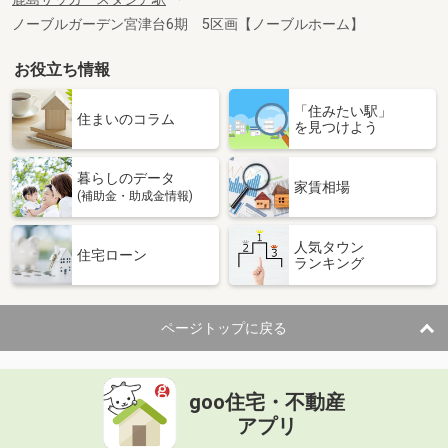
ノーブルガーデン宮津台6期 5区画【ノーブルホーム】
お役立ち情報
「住みたい駅」
住まいのコラム
を見つけよう
暮らしのデータ
家賃相場
(補助金・助成金情報)
人気タウン
住宅ローン
ランキング
ページトップに戻る
goo住宅・不動産
アプリ