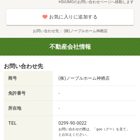
※SUUMOのお問い合わせページへ移動します
・しっかりご検討されたい方には、ご見学とあわせて資金
1403m・徒歩18分）
計画や建物仕様について、丁寧にご説明いたします。
■【ドラッグストア】ウエルシア鹿嶋宮津台店（約
お気に入りに追加する
・集合場所はご予約確認時にご相談可能です。現地・店
1238m・徒歩16分）
舗・オンラインに対応しております。
■【ホームセンター】コメリパワー鹿嶋店（約1657m・徒
お問い合わせ先
(株)ノーブルホーム神栖店
歩21分）
◆ お子様連れの方も安心してご来場いただけます！
■【幼稚園・保育園】鹿嶋市立波野幼稚園（約920m・徒歩
不動産会社情報
・キッズスペースをご用意しています。
12分）
・女性スタッフが在籍しており、ご商談中もお子様のお相
お問い合わせ先
手が可能です。
メルカリスタジアム（鹿島サッカースタジアム）まで1900m （徒歩23分～24分）鹿島アントラーズのホームスタジアム！
商号
(株)ノーブルホーム神栖店
◆ ご予約・お問い合わせ方法
・ページ内の赤い「見学予約する」ボタンから、簡単にご
免許番号
-
予約いただけます。
・【お問い合わせ先】または画面右下の「電話ボタン」か
所在地
-
らも、お気軽にご連絡ください。
・ご不明な点や「こんなこと聞いてもいいのかな」という
TEL
0299-90-0022
お問い合わせの際は、「goo（グー）を見て」
ことがありましたら、どうぞ遠慮なくお問い合わせくださ
とお伝えください。
い。