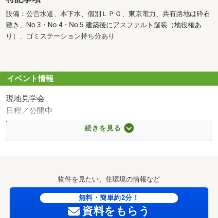
設備：公営水道、本下水、個別ＬＰＧ、東京電力、共有路地は砕石
敷き、No.3・No.4・No.5 建築後にアスファルト舗装（地役権あ
り）、ゴミステーション持ち分あり
イベント情報
現地見学会
日程／公開中
時間／10:00～17:45
続きを見る
◆◆見学・相談予約 受付中◆◆
見学・ご相談はすべて無料です。まずはお気軽にお問い合
わせください。
物件を見たい、住環境の情報など
◆ お客様のご都合に合わせた柔軟なご案内
・短いお時間でのご案内も承りますので、「まずは少し話
無料・簡単約2分！
だけ聞いてみたい」「建物だけ見てみたい」という方も大
資料をもらう