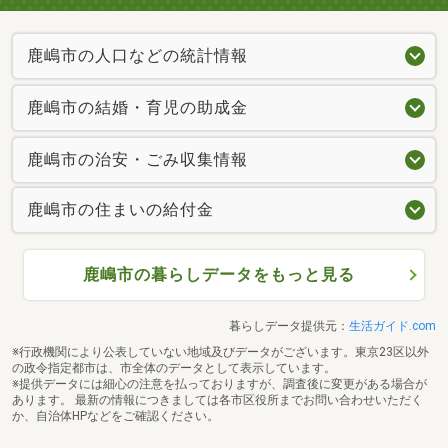
鹿嶋市の人口などの統計情報
鹿嶋市の結婚・育児の助成金
鹿嶋市の治安・ごみ収集情報
鹿嶋市の住まいの給付金
鹿嶋市の暮らしデータをもっと見る
鹿嶋市立波野小学校まで1351m （徒歩15分～17分）登校時間 8:00、部活については市内では珍しく料理部・ダンス部・学外にサッカー部があります。
暮らしデータ提供元：
生活ガイド.com
※行政機関により公表していない地域及びデータがございます。東京23区以外
の政令指定都市は、市全体のデータとして表示しています。
※提供データには細心の注意を払っておりますが、調査後に変更がある場合が
あります。 最新の情報につきましては各市区役所までお問い合わせいただく
か、自治体HPなどをご確認ください。