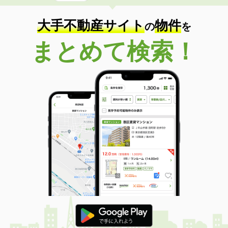
大手不動産サイト
物件
の
を
まとめて検索！