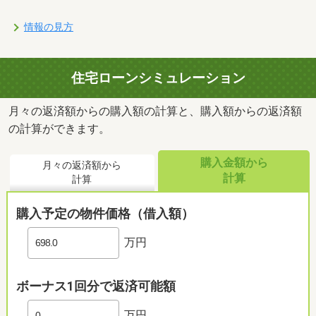
情報の見方
住宅ローンシミュレーション
月々の返済額からの購入額の計算と、購入額からの返済額
の計算ができます。
鹿嶋市立鹿島中学校まで1293m （徒歩15分～17分）部活動では過去10年で、男子サッカー・陸上・柔道・水泳・体操などで全国大会経験があります。
購入金額から
月々の返済額から
計算
計算
購入予定の物件価格（借入額）
万円
ボーナス1回分で返済可能額
万円