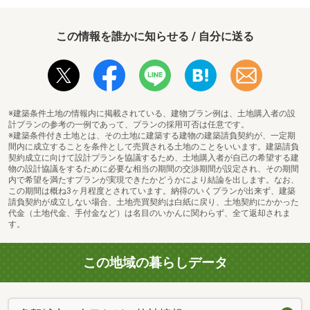
この情報を誰かに知らせる / 自分に送る
※建築条件土地の情報内に掲載されている、建物プラン例は、土地購入者の設
計プランの参考の一例であって、プランの採用可否は任意です。
※建築条件付き土地とは、その土地に建築する建物の建築請負契約が、一定期
間内に成立することを条件として売買される土地のことをいいます。建築請負
契約成立に向けて設計プランを協議するため、土地購入者が自己の希望する建
物の設計協議をするために必要な相当の期間の交渉期間が設定され、その期間
内で希望を満たすプランが実現できたかどうかにより結論を出します。なお、
この期間は概ね3ヶ月程度とされています。納得のいくプランが出来ず、建築
請負契約が成立しない場合、土地売買契約は白紙に戻り、土地契約にかかった
代金（土地代金、手付金など）は名目のいかんに関わらず、全て返却されま
す。
この地域の暮らしデータ