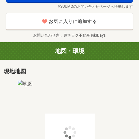
※SUUMOのお問い合わせページへ移動します
■ご案内時にご自宅・最寄り駅への送迎もOK☆
お気に入りに追加する
■昼間時間がない方！夜間のご案内も可能♪
お問い合わせ先
建チョク不動産 (株)Days
■複数の物件をまとめて見ることができます♪
地図・環境
■金融のプロによる住宅ローンの提案と資金計画のご相談
ができます！
お客様それぞれのご要望に添った資金プランでマイホーム
現地地図
取得をバックアップ致します。
■現地で周辺環境のご説明と実際のご見学♪
■現在所有されているご自宅を売却予定のお客様も、弊社
がお手伝い致します！
■弊社の仲介でご成約のお客様限定！新生活に役立つキャ