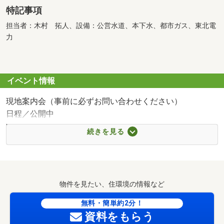
特記事項
担当者：木村 拓人、設備：公営水道、本下水、都市ガス、東北電
力
イベント情報
現地案内会（事前に必ずお問い合わせください）
日程／公開中
時間／9:00～20:00
続きを見る
□■――――――――――――□■
今、購入するつもりがなくても大丈夫！
現地見学会 当日案内OK！
■□――――――――――――■□
物件を見たい、住環境の情報など
物件を見るだけ、話を聞くだけの方も大歓迎です！
無料・簡単約2分！
■ご見学は30分程度のお時間から可能♪
資料をもらう