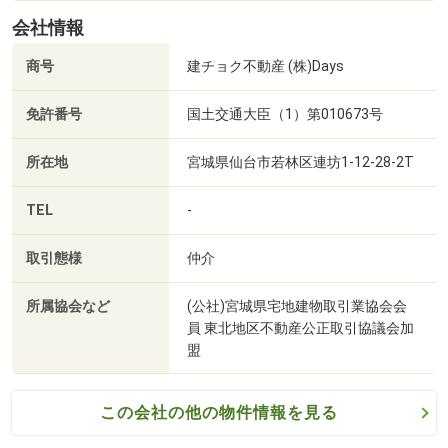
会社情報
平日・土日祝問わず、いつでも見学可能です♪
商号
建チョク不動産 (株)Days
※事前予約で営業時間外の見学も承っております！
免許番号
国土交通大臣（1）第010673号
それでは皆様とお会いできることを、心よりお待ちしてお
ります♪
所在地
宮城県仙台市若林区連坊1-12-28-2T
TEL
-
取引態様
仲介
所属協会など
(公社)宮城県宅地建物取引業協会会
員 東北地区不動産公正取引協議会加
盟
この会社の他の物件情報を見る