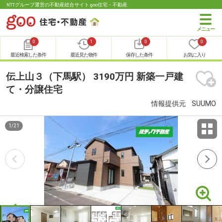
NTTグループ運営の不動産総合サイト goo住宅・不動産
0
1
0
0
最近検索した条件
最近見た物件
保存した条件
お気に入り
伝上山３（下馬駅） 3190万円 新築一戸建
て・分譲住宅
情報提供元
SUUMO
1
/
21