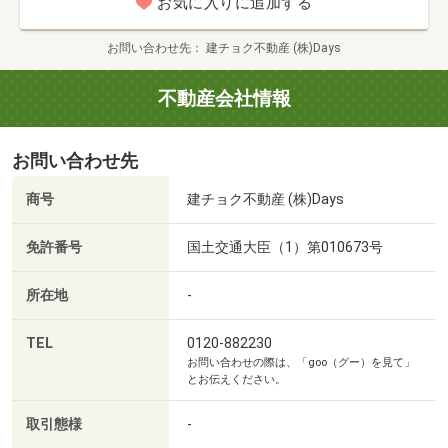
お気に入りに追加する
■昼間時間がない方！夜間のご案内も可能♪
お問い合わせ先
建チョク不動産 (株)Days
■複数の物件をまとめて見ることができます♪
不動産会社情報
■金融のプロによる住宅ローンの提案と資金計画のご相談
ができます！
お問い合わせ先
お客様それぞれのご要望に添った資金プランでマイホーム
取得をバックアップ致します。
商号
建チョク不動産 (株)Days
■現地で周辺環境のご説明と実際のご見学♪
免許番号
国土交通大臣（1）第010673号
■現在所有されているご自宅を売却予定のお客様も、弊社
所在地
-
がお手伝い致します！
TEL
0120-882230
お問い合わせの際は、「goo（グー）を見て」
■弊社の仲介でご成約のお客様限定！新生活に役立つキャ
とお伝えください。
ンペーン開催中です♪ご購入をご検討の際はぜひ弊社にお任
せ下さい☆
取引態様
-