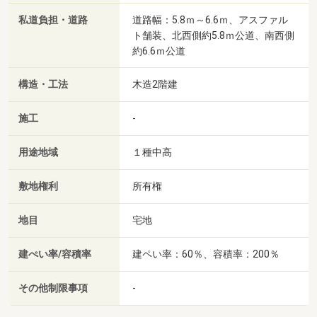
私道負担・道路
道路幅：5.8ｍ～6.6ｍ、アスファル
ト舗装、北西側約5.8ｍ公道、南西側
約6.6ｍ公道
構造・工法
木造2階建
施工
-
用途地域
１種中高
敷地権利
所有権
地目
宅地
建ぺい率/容積率
建ペい率：60％、容積率：200％
その他制限事項
-