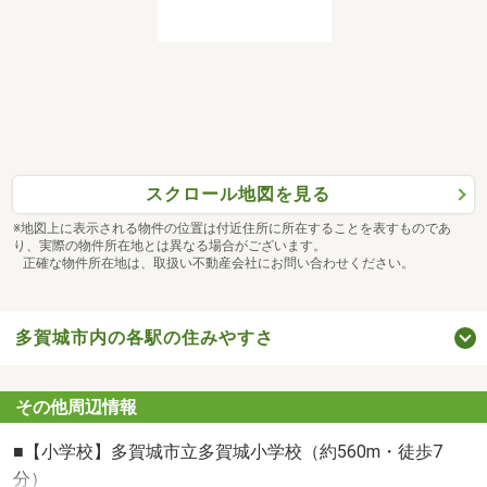
ンペーン開催中です♪ご購入をご検討の際はぜひ弊社にお任
せ下さい☆
平日・土日祝問わず、いつでも見学可能です♪
※事前予約で営業時間外の見学も承っております！
スクロール地図を見る
それでは皆様とお会いできることを、心よりお待ちしてお
ります♪
※地図上に表示される物件の位置は付近住所に所在することを表すものであ
り、実際の物件所在地とは異なる場合がございます。
正確な物件所在地は、取扱い不動産会社にお問い合わせください。
多賀城市内の各駅の住みやすさ
その他周辺情報
■【小学校】多賀城市立多賀城小学校（約560m・徒歩7
分）