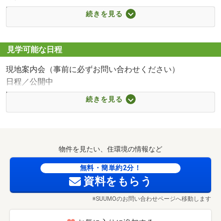
■【中学校】多賀城市立多賀城中学校（約560m・徒歩7
続きを見る
分）
■【幼稚園・保育園】認定こども園つむぎ野（約480m・徒
歩6分）
見学可能な日程
■【スーパー】ザ・ビッグ多賀城鶴ケ谷店（約560m・徒歩
現地案内会（事前に必ずお問い合わせください）
7分）
日程／公開中
■【コンビニ】セブンイレブン多賀城下馬店（約400m・徒
時間／9:00～20:00
歩5分）
続きを見る
□■――――――――――――□■
■【ドラッグストア】ツルハドラッグ多賀城中央店（約
今、購入するつもりがなくても大丈夫！
800m・徒歩10分）
現地見学会 当日案内OK！
■【郵便局】下馬郵便局（約685m・徒歩9分）
■□――――――――――――■□
物件を見たい、住環境の情報など
物件を見るだけ、話を聞くだけの方も大歓迎です！
無料・簡単約2分！
資料をもらう
■ご見学は30分程度のお時間から可能♪
※SUUMOのお問い合わせページへ移動します
■ご案内時にご自宅・最寄り駅への送迎もOK☆