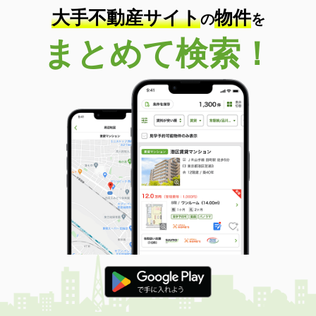
大手不動産サイト
物件
の
を
まとめて検索！