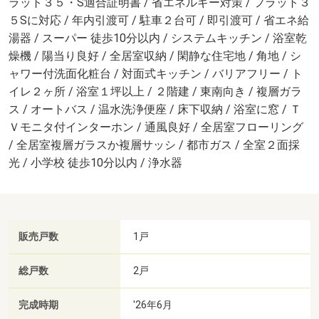
ラット３５・S適合証明書 / 省エネルギー対策 / フラット３
５Sに対応 / 年内引渡可 / 駐車２台可 / 即引渡可 / 省エネ給
湯器 / スーパー 徒歩10分以内 / システムキッチン / 浴室乾
燥機 / 陽当り良好 / 全居室収納 / 閑静な住宅地 / 角地 / シ
ャワー付洗面化粧台 / 対面式キッチン / バリアフリー / ト
イレ２ヶ所 / 浴室１坪以上 / ２階建 / 東南向き / 複層ガラ
ス / オートバス / 温水洗浄便座 / 床下収納 / 浴室に窓 / Ｔ
Ｖモニタ付インターホン / 通風良好 / 全居室フローリング
/ 全居室複層ガラスか複層サッシ / 都市ガス / 全室２面採
光 / 小学校 徒歩10分以内 / 浄水器
販売戸数
1戸
総戸数
2戸
完成時期
'26年6月