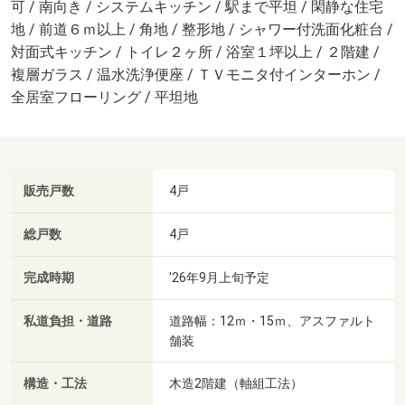
可 / 南向き / システムキッチン / 駅まで平坦 / 閑静な住宅
地 / 前道６ｍ以上 / 角地 / 整形地 / シャワー付洗面化粧台 /
対面式キッチン / トイレ２ヶ所 / 浴室１坪以上 / ２階建 /
複層ガラス / 温水洗浄便座 / ＴＶモニタ付インターホン /
全居室フローリング / 平坦地
販売戸数
4戸
総戸数
4戸
完成時期
'26年9月上旬予定
私道負担・道路
道路幅：12ｍ・15ｍ、アスファルト
舗装
構造・工法
木造2階建（軸組工法）