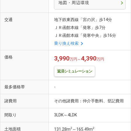
地図・周辺環境
交通
地下鉄東西線「宮の沢」歩14分
ＪＲ函館本線「発寒」歩7分
ＪＲ函館本線「発寒中央」歩16分
乗り換え検索
価格
3,990
4,390
万円～
万円
返済シミュレーション
最多価格帯
-
諸費用
その他諸費用：仲介手数料、登記費用
間取り
3LDK～4LDK
2
2
土地面積
131.28m
～165.49m