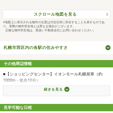
スクロール地図を見る
※地図上に表示される物件の位置は付近住所に所在することを表すものであ
り、実際の物件所在地とは異なる場合がございます。
正確な物件所在地は、取扱い不動産会社にお問い合わせください。
札幌市西区内の各駅の住みやすさ
その他周辺情報
■【ショッピングセンター】イオンモール札幌発寒（約
1000m・徒歩13分）
■【小学校】札幌市立発寒小学校（約1200m・徒歩15分）
続きを見る
■【中学校】札幌市立西陵中学校（約1800m・徒歩23分）
■【コンビニ】セブンイレブン札幌発寒11条店（約500m・
徒歩7分）
見学可能な日程
■【ホームセンター】DCM発寒追分通店（約1200m・徒歩