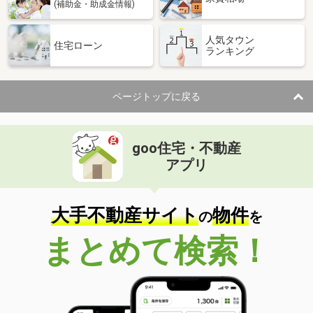
(補助金・助成金情報)
人気タウン
住宅ローン
ランキング
ページトップに戻る
goo住宅・不動産
アプリ
大手不動産サイト
物件
の
を
まとめて検索！