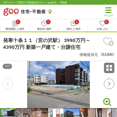
NTTグループ運営の不動産総合サイト goo住宅・不動産
0
1
0
0
最近検索した条件
最近見た物件
保存した条件
お気に入り
発寒十条１１（宮の沢駅） 3990万円～
4390万円 新築一戸建て・分譲住宅
情報提供元
SUUMO
1
/
21