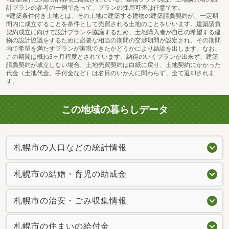
計プランの参考の一例であって、プランの採用可否は任意です。
※建築条件付き土地とは、その土地に建築する建物の建築請負契約が、一定期
間内に成立することを条件として売買される土地のことをいいます。建築請負
契約成立に向けて設計プランを協議するため、土地購入者が自己の希望する建
物の設計協議をするために必要な相当の期間の交渉期間が設定され、その期間
内で希望を満たすプランが実現できたかどうかにより結論を出します。なお、
この期間は概ね3ヶ月程度とされています。納得のいくプランが出来ず、建築
請負契約が成立しない場合、土地売買契約は白紙に戻り、土地契約にかかった
代金（土地代金、手付金など）は名目のいかんに関わらず、全て返却されま
す。
この地域の暮らしデータ
札幌市の人口などの統計情報
札幌市の結婚・育児の助成金
札幌市の治安・ごみ収集情報
札幌市の住まいの給付金