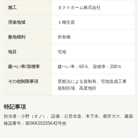
施工
タクトホーム株式会社
用途地域
１種住居
敷地権利
所有権
地目
宅地
建ぺい率/容積率
建ペい率：60％、容積率：200％
その他制限事項
景観法による規制有、宅地造成工事
規制区域、高度地区
特記事項
担当者：小野（オノ）、設備：公営水道、本下水、都市ガス、建築
確認番号：第SKK20255642号他