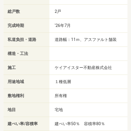
総戸数
2戸
完成時期
'26年7月
私道負担・道路
道路幅：11ｍ、アスファルト舗装
構造・工法
施工
ケイアイスター不動産株式会社
用途地域
１種低層
敷地権利
所有権
地目
宅地
建ぺい率/容積率
建ぺい率50％ 容積率80％