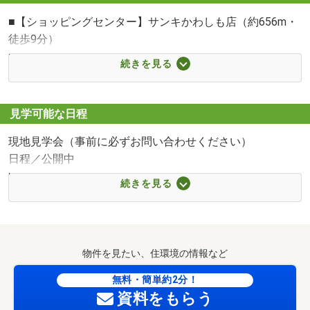
■【ショッピングセンター】サンキかわしも店（約656m・
徒歩9分）
■【スーパー】コープさっぽろ川下店（約656m・徒歩9
続きを見る
分）
■【スーパー】ラルズマート新ほくと店（約700m・徒歩9
分）
見学可能な日程
■【スーパー】業務スーパー厚別西店（約2261m・徒歩29
現地見学会（事前に必ずお問い合わせください）
分）
日程／公開中
■【コンビニ】セイコーマート川下3条店（約590m・徒歩8
時間／9:00～18:00
分）
続きを見る
■【コンビニ】ローソン札幌川下店（約718m・徒歩9分）
＼住宅探しの「最初の一歩」を応援！ 不動産フェア開催
■【コンビニ】セブンイレブン札幌川下4条店（約1150m・
中！／
徒歩15分）
「いつかはマイホームが欲しい」 とお考えの皆様、住宅購
■【ドラッグストア】ツルハドラッグ北郷4条店（約
物件を見たい、住環境の情報など
入は一大決心です。
374m・徒歩5分）
「すぐに買うわけではないけど、まずは情報収集から始め
無料・簡単約2分！
■【ドラッグストア】サツドラ川下店（約821m・徒歩11
資料をもらう
たい」「データだけでは分からない、実際の物件を見てみ
分）