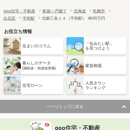
goo住宅・不動産
新築一戸建て
北海道
札幌市
白石区
平和駅
北郷三条１４（平和駅） 4699万円
お役立ち情報
「住みたい駅」
住まいのコラム
を見つけよう
暮らしのデータ
家賃相場
(補助金・助成金情報)
人気タウン
住宅ローン
ランキング
ページトップに戻る
goo住宅・不動産