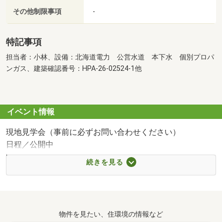
その他制限事項
-
特記事項
担当者：小林、設備：北海道電力 公営水道 本下水 個別プロパ
ンガス、建築確認番号：HPA-26-02524-1他
イベント情報
現地見学会（事前に必ずお問い合わせください）
日程／公開中
時間／9:00～18:00
続きを見る
＼住宅探しの「最初の一歩」を応援！ 不動産フェア開催
中！／
「いつかはマイホームが欲しい」 とお考えの皆様、住宅購
物件を見たい、住環境の情報など
入は一大決心です。