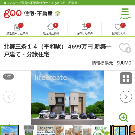
NTTグループ運営の不動産総合サイト goo住宅・不動産
0
1
0
0
最近検索した条件
最近見た物件
保存した条件
お気に入り
北郷三条１４（平和駅） 4699万円 新築一
戸建て・分譲住宅
情報提供元
SUUMO
1
/
21