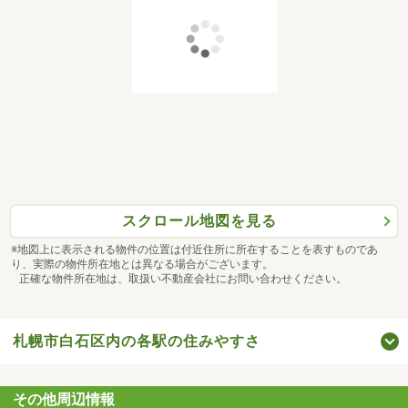
（FP） による個別相談を実施しています。
住宅ローンの徹底比較: お客様の状況に合わせた最適な金融
機関とローンプランをご提案。
ライフプランコンサルティング: 不動産購入だけでなく、将
来の教育費や老後資金など、お客様のライフプラン全体を
考慮した総合的なコンサルティングを行い、「安心できる
購入」をサポートします。
3. 【無償売却査定・買替のご相談】
スクロール地図を見る
現在お住まいの家を売却して、新しい住まいへの買い替え
をご検討中の方へ。経験豊富な担当者が、市場の動向を踏
※地図上に表示される物件の位置は付近住所に所在することを表すものであ
り、実際の物件所在地とは異なる場合がございます。
まえた無料・無償の売却査定を行います。「いくらで売れ
正確な物件所在地は、取扱い不動産会社にお問い合わせください。
るか」「いつ売るのがベストか」など、買替に関するあら
ゆるご相談を承ります。
札幌市白石区内の各駅の住みやすさ
その他周辺情報