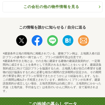
この会社の他の物件情報を見る
この情報を誰かに知らせる / 自分に送る
※建築条件土地の情報内に掲載されている、建物プラン例は、土地購入者の設
計プランの参考の一例であって、プランの採用可否は任意です。
※建築条件付き土地とは、その土地に建築する建物の建築請負契約が、一定期
間内に成立することを条件として売買される土地のことをいいます。建築請負
契約成立に向けて設計プランを協議するため、土地購入者が自己の希望する建
物の設計協議をするために必要な相当の期間の交渉期間が設定され、その期間
内で希望を満たすプランが実現できたかどうかにより結論を出します。なお、
この期間は概ね3ヶ月程度とされています。納得のいくプランが出来ず、建築
請負契約が成立しない場合、土地売買契約は白紙に戻り、土地契約にかかった
代金（土地代金、手付金など）は名目のいかんに関わらず、全て返却されま
す。
この地域の暮らしデータ