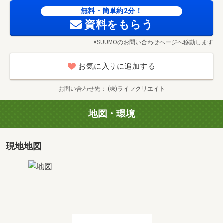
「すぐに買うわけではないけど、まずは情報収集から始め
無料・簡単約2分！
たい」「データだけでは分からない、実際の物件を見てみ
資料をもらう
たい」という段階で立ち止まっていませんか？
※SUUMOのお問い合わせページへ移動します
あなたのペースで理想の住まいを見つけるための3つの特
別企画をご案内します。
お気に入りに追加する
1. 【初めての物件見学ツアー】
お問い合わせ先
(株)ライフクリエイト
「とりあえずどんな物件があるか見てみたい」「相場や間
取りのイメージを掴みたい」という、初めての物件探しを
地図・環境
応援する勉強企画です。プロの視点から、立地、構造、生
活環境など、データだけでは分からない「活きた情報」を
丁寧にご案内します。購入を急かすことは一切ありませ
現地地図
ん。気楽な気持ちで、あなたのペースでご参加ください。
2. 【住宅ローン無料相談会】
「自分に最適なローンの種類は？」「無理のない返済計画
は？」といった疑問は、プロに聞くのが一番です。当社の
無料相談カウンターでは、ファイナンシャルプランナー