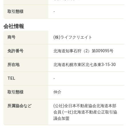
機関とローンプランをご提案。
■【郵便局】白石川北簡易郵便局（約1189m・徒歩15分）
ライフプランコンサルティング: 不動産購入だけでなく、将
■【銀行】北洋銀行北都支店（約697m・徒歩9分）
取引態様
-
来の教育費や老後資金など、お客様のライフプラン全体を
■【銀行】北海道銀行北都支店（約707m・徒歩9分）
考慮した総合的なコンサルティングを行い、「安心できる
■【銀行】空知信用金庫厚別支店（約1928m・徒歩25分）
会社情報
購入」をサポートします。
■【公園】東川下公園（約1100m・徒歩14分）
商号
(株)ライフクリエイト
■【公園】北都公園（約731m・徒歩10分）
3. 【無償売却査定・買替のご相談】
■【公園】白石東公園（約1674m・徒歩21分）
免許番号
北海道知事石狩（2）第009095号
現在お住まいの家を売却して、新しい住まいへの買い替え
をご検討中の方へ。経験豊富な担当者が、市場の動向を踏
所在地
北海道札幌市東区北七条東3-15-30
まえた無料・無償の売却査定を行います。「いくらで売れ
るか」「いつ売るのがベストか」など、買替に関するあら
TEL
-
ゆるご相談を承ります。
取引態様
仲介
所属協会など
(公社)全日本不動産協会北海道本部
会員 (一社)北海道不動産公正取引協
議会加盟