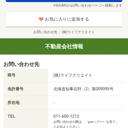
たい」という段階で立ち止まっていませんか？
■【ホームセンター】ヤマダデンキテックランド札幌白石
※SUUMOのお問い合わせページへ移動します
あなたのペースで理想の住まいを見つけるための3つの特
店（約2249m・徒歩29分）
別企画をご案内します。
■【高校・高専】北海道札幌厚別高校（約2851m・徒歩36
お気に入りに追加する
分）
1. 【初めての物件見学ツアー】
■【高校・高専】北海道札幌白石高校（約1844m・徒歩24
お問い合わせ先
(株)ライフクリエイト
「とりあえずどんな物件があるか見てみたい」「相場や間
分）
取りのイメージを掴みたい」という、初めての物件探しを
■【中学校】札幌市立北都中学校（約1026m・徒歩13分）
不動産会社情報
応援する勉強企画です。プロの視点から、立地、構造、生
■【小学校】札幌市立北都小学校（約863m・徒歩11分）
活環境など、データだけでは分からない「活きた情報」を
■【幼稚園・保育園】東川下ポッポ保育園（約1044m・徒
お問い合わせ先
丁寧にご案内します。購入を急かすことは一切ありませ
歩14分）
ん。気楽な気持ちで、あなたのペースでご参加ください。
■【幼稚園・保育園】北都幼稚園（約996m・徒歩13分）
商号
(株)ライフクリエイト
■【幼稚園・保育園】北都幼稚園（約1001m・徒歩13分）
2. 【住宅ローン無料相談会】
■【病院】医療法人菊郷会石橋胃腸病院（約688m・徒歩9
免許番号
北海道知事石狩（2）第009095号
「自分に最適なローンの種類は？」「無理のない返済計画
分）
は？」といった疑問は、プロに聞くのが一番です。当社の
■【病院】医療法人徹仁会厚別耳鼻咽喉科病院（約
所在地
-
無料相談カウンターでは、ファイナンシャルプランナー
1687m・徒歩22分）
（FP） による個別相談を実施しています。
■【郵便局】白石川下郵便局（約710m・徒歩9分）
TEL
011-600-1213
お問い合わせの際は、「goo（グー）を見て」
住宅ローンの徹底比較: お客様の状況に合わせた最適な金融
■【郵便局】白石北郷二条郵便局（約642m・徒歩9分）
とお伝えください。