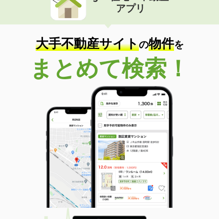
アプリ
大手不動産サイト
物件
の
を
まとめて検索！