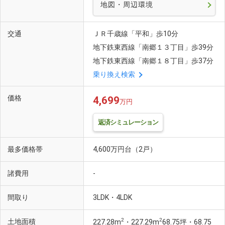
地図・周辺環境
交通
ＪＲ千歳線「平和」歩10分
地下鉄東西線「南郷１３丁目」歩39分
地下鉄東西線「南郷１８丁目」歩37分
乗り換え検索
価格
4,699
万円
返済シミュレーション
最多価格帯
4,600万円台（2戸）
諸費用
-
間取り
3LDK・4LDK
2
2
土地面積
227.28m
・227.29m
68.75坪・68.75