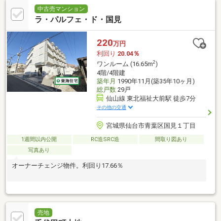
中古売マンション
ラ・パルフェ・ド・国見
220
万円
利回り
20.04％
2
ワンルーム (16.65m
)
4階/4階建
築年月
1990年11月(築35年10ヶ月)
総戸数
29戸
仙山線 東北福祉大前駅 徒歩7分
その他の交通
宮城県仙台市青葉区国見１丁目
1週間以内公開
RC造SRC造
間取り図あり
写真あり
オーナーチェンジ物件。利回り17.66％
売地