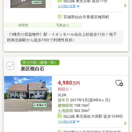
仙山線 東照宮駅 徒歩11分
その他の交通
宮城県仙台市青葉区梅田町
鉄骨造
写真あり
《1棟売り収益物件》駅・イオンモール仙台上杉徒歩11分！地下
鉄南北線駅から徒歩15分で利便性良好♪
売その他（建物一部）
泉区根白石
4,980
万円
利回り
-
3LDK
築年月
2017年3月(築9年6ヶ月)
2
建物面積
158.16m
2
土地面積
563.55m
仙山線 東北福祉大前駅 徒歩1249分
その他の交通