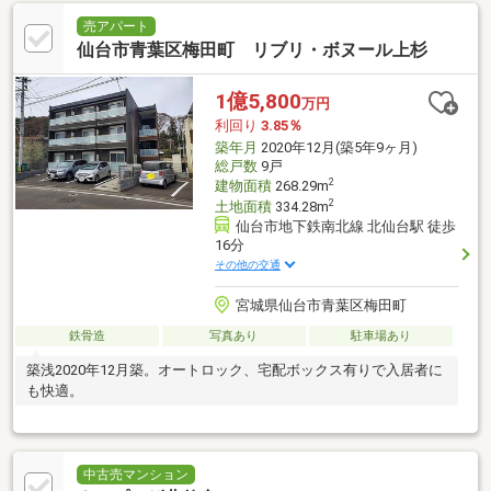
売アパート
仙台市青葉区梅田町 リブリ・ボヌール上杉
1億5,800
万円
利回り
3.85％
築年月
2020年12月(築5年9ヶ月)
総戸数
9戸
2
建物面積
268.29m
2
土地面積
334.28m
仙台市地下鉄南北線 北仙台駅 徒歩
16分
その他の交通
宮城県仙台市青葉区梅田町
鉄骨造
写真あり
駐車場あり
築浅2020年12月築。オートロック、宅配ボックス有りで入居者に
も快適。
中古売マンション