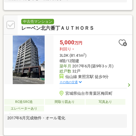
中古売マンション
レーベン北六番丁ＡＵＴＨＯＲＳ
5,000
万円
利回り
-
2
3LDK (81.41m
)
8階/12階建
築年月
2017年6月(築9年3ヶ月)
総戸数
32戸
仙山線 東照宮駅 徒歩9分
その他の交通
宮城県仙台市青葉区梅田町
RC造SRC造
間取り図あり
写真あり
エレベーターあり
2017年6月完成物件・オール電化