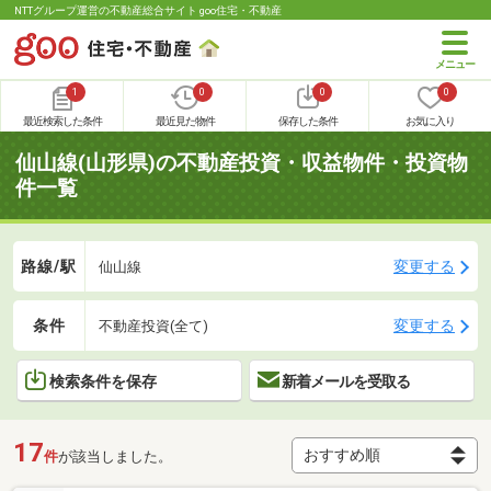
NTTグループ運営の不動産総合サイト goo住宅・不動産
1
0
0
0
最近検索した条件
最近見た物件
保存した条件
お気に入り
仙山線(山形県)の不動産投資・収益物件・投資物
件一覧
路線/駅
変更する
仙山線
条件
変更する
不動産投資(全て)
検索条件を保存
新着メールを受取る
17
件
が該当しました。