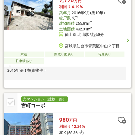
7,770
万円
利回り
6.19％
築年月
2016年9月(築10年)
総戸数
6戸
2
建物面積
265.81m
2
土地面積
482.31m
仙山線 北山駅 徒歩8分
宮城県仙台市青葉区中山２丁目
木造
間取り図あり
写真あり
駐車場あり
2016年築！投資物件！
売マンション（建物一部）
宮町コーポ
980
万円
利回り
12.24％
2
3DK (58.36m
)