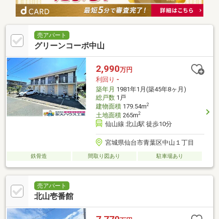
売アパート
グリーンコーポ中山
2,990
万円
利回り
-
築年月
1981年1月(築45年8ヶ月)
総戸数
1戸
2
建物面積
179.54m
2
土地面積
265m
仙山線 北山駅 徒歩10分
宮城県仙台市青葉区中山１丁目
鉄骨造
間取り図あり
駐車場あり
売アパート
北山壱番館