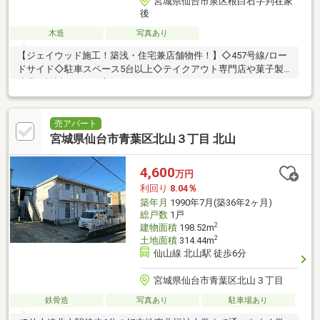
宮城県仙台市泉区根白石字判在家
後
木造
写真あり
【ジェイウッド施工！築浅・住宅兼店舗物件！】◇457号線/ロー
ドサイド◇駐車スペース5台以上◇テイクアウト専門店や菓子製
造業を検討している方にもオススメ♪
売アパート
宮城県仙台市青葉区北山３丁目 北山
4,600
万円
利回り
8.04％
築年月
1990年7月(築36年2ヶ月)
総戸数
1戸
2
建物面積
198.52m
2
土地面積
314.44m
仙山線 北山駅 徒歩6分
宮城県仙台市青葉区北山３丁目
鉄骨造
写真あり
駐車場あり