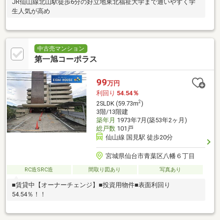
JR仙山線北山駅徒歩6分の好立地東北福祉大学まで通いやすく学
生人気が高め
中古売マンション
第一旭コーポラス
99
万円
利回り
54.54％
2
2SLDK (59.73m
)
3階/13階建
築年月
1973年7月(築53年2ヶ月)
総戸数
101戸
仙山線 国見駅 徒歩20分
宮城県仙台市青葉区八幡６丁目
RC造SRC造
間取り図あり
写真あり
■賃貸中【オーナーチェンジ】■投資用物件■表面利回り
54.54％！！