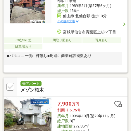
6階/11階建
築年月
1989年3月(築37年6ヶ月)
総戸数
136戸
仙山線 北仙台駅 徒歩13分
その他の交通
宮城県仙台市青葉区上杉２丁目
RC造SRC造
間取り図あり
写真あり
駐車場あり
■バルコニー側に棟無し■周辺に商業施設複数あり
売アパート
メゾン柏木
7,900
万円
利回り
5.75％
築年月
1996年10月(築29年11ヶ月)
総戸数
8戸
2
建物面積
272.85m
2