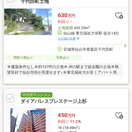
千代田町土地
630
万円
利回り
-
2
土地面積
453.35m
仙山線 東北福祉大前駅 徒歩14分
その他の交通
宮城県仙台市青葉区千代田町
間取り図あり
写真あり
☆建築条件なし☆約137坪の土地☆JRの駅まで徒歩圏の土地☆眺
望良好で仙台市街が見渡せます♪☆東北福祉大が近くアパート用
地としても◎
中古売マンション
ダイアパレスプレステージ上杉
450
万円
利回り
11.2％
2
1K (18.49m
)