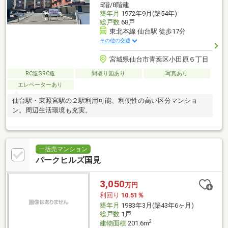
5階/8階建
築年月
1972年9月(築54年)
総戸数
68戸
東北本線 仙台駅 徒歩17分
その他の交通
宮城県仙台市青葉区小田原６丁目
RC造SRC造
間取り図あり
写真あり
エレベーターあり
仙台駅・東照宮駅の２駅利用可能、利便性の高い区分マンショ
ン。周辺生活環境も充実。
一括売マンション
パークヒルズ国見
3,050
万円
利回り
10.51％
築年月
1983年3月(築43年6ヶ月)
総戸数
1戸
2
建物面積
201.6m