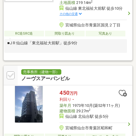
2
土地面積
219.14m
仙山線 東北福祉大前駅 徒歩10分
その他の交通
宮城県仙台市青葉区国見２丁目
RC造SRC造
間取り図あり
写真あり
■JＲ仙山線「東北福祉大前駅」徒歩9分
売事務所（建物一部）
ノーヴスアーバンビル
450
万円
利回り
-
築年月
1973年10月(築52年11ヶ月)
2
建物面積
29.27m
仙山線 北仙台駅 徒歩5分
宮城県仙台市青葉区昭和町