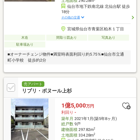
土地面積
290.28m
仙台市地下鉄南北線 北仙台駅 徒歩
18分
その他の交通
宮城県仙台市青葉区柏木１丁目
木造
間取り図あり
写真あり
駐車場あり
■オーナーチェンジ物件■満室時表面利回り約5.75％■仙台市立通
町小学校 徒歩約2分
売アパート
リブリ・ボヌール上杉
1億5,000
万円
利回り
-
築年月
2021年1月(築5年8ヶ月)
総戸数
9戸
2
建物面積
297.82m
2
土地面積
334.28m