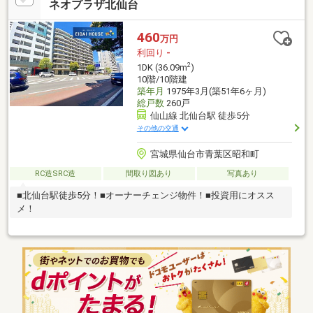
ネオプラザ北仙台
460
万円
利回り
-
2
1DK (36.09m
)
10階/10階建
築年月
1975年3月(築51年6ヶ月)
総戸数
260戸
仙山線 北仙台駅 徒歩5分
その他の交通
宮城県仙台市青葉区昭和町
RC造SRC造
間取り図あり
写真あり
■北仙台駅徒歩5分！■オーナーチェンジ物件！■投資用にオスス
メ！