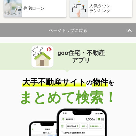
人気タウン
住宅ローン
ランキング
ページトップに戻る
goo住宅・不動産
アプリ
大手不動産サイト
物件
の
を
まとめて検索！