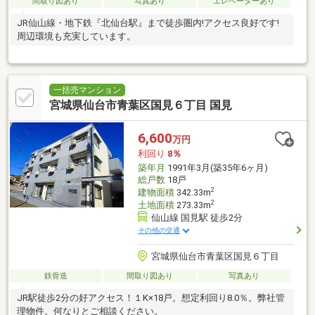
間取り図あり
写真あり
エレベーターあり
JR仙山線・地下鉄『北仙台駅』まで徒歩圏内!アクセス良好です!
周辺環境も充実しています。
一括売マンション
宮城県仙台市青葉区国見６丁目 国見
6,600
万円
利回り
8％
築年月
1991年3月(築35年6ヶ月)
総戸数
18戸
2
建物面積
342.33m
2
土地面積
273.33m
仙山線 国見駅 徒歩2分
その他の交通
宮城県仙台市青葉区国見６丁目
鉄骨造
間取り図あり
写真あり
JR駅徒歩2分の好アクセス！１K×18戸。想定利回り8.0％。弊社管
理物件。何なりとご相談ください。