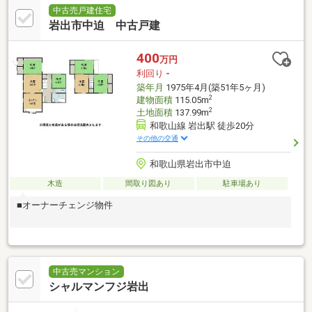
中古売戸建住宅
岩出市中迫 中古戸建
400
万円
利回り
-
築年月
1975年4月(築51年5ヶ月)
2
建物面積
115.05m
2
土地面積
137.99m
和歌山線 岩出駅 徒歩20分
その他の交通
和歌山県岩出市中迫
木造
間取り図あり
駐車場あり
■オーナーチェンジ物件
中古売マンション
シャルマンフジ岩出