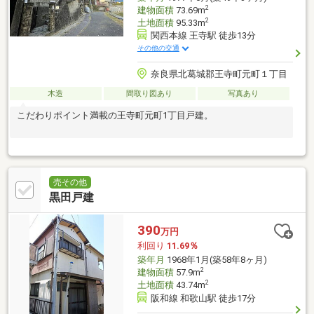
2
建物面積
73.69m
2
土地面積
95.33m
関西本線 王寺駅 徒歩13分
その他の交通
奈良県北葛城郡王寺町元町１丁目
木造
間取り図あり
写真あり
こだわりポイント満載の王寺町元町1丁目戸建。
売その他
黒田戸建
390
万円
利回り
11.69％
築年月
1968年1月(築58年8ヶ月)
2
建物面積
57.9m
2
土地面積
43.74m
阪和線 和歌山駅 徒歩17分