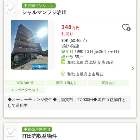
中古売マンション
シャルマンフジ岩出
348
万円
利回り
-
2
3DK (50.46m
)
3階/7階建
築年月
1990年2月(築36年7ヶ月)
総戸数
55戸
和歌山線 岩出駅 徒歩36分
和歌山県岩出市堀口
RC造SRC造
間取り図あり
写真あり
エレベーターあり
◆オーナーチェンジ物件◆月額賃料：47,000円◆現在収益物件と
して運用中
中古売戸建住宅
打田売収益物件