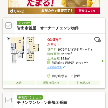
売その他
岩出市曽屋 オーナーチェンジ物件
650
万円
利回り
-
築年月
1975年5月(築51年4ヶ月)
2
建物面積
62.52m
2
土地面積
85.3m
和歌山線 岩出駅 徒歩37分
その他の交通
和歌山県岩出市曽屋
木造
間取り図あり
駐車場あり
中古売マンション
チサンマンション斑鳩３番館