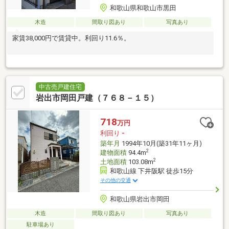
和歌山県和歌山市黒田
木造
間取り図あり
写真あり
家賃38,000円で賃貸中。利回り11.6％。
中古売戸建住宅
岩出市岡田戸建（７６８－１５）
718
万円
利回り
-
築年月
1994年10月(築31年11ヶ月)
2
建物面積
94.4m
2
土地面積
103.08m
和歌山線 下井阪駅 徒歩15分
その他の交通
和歌山県岩出市岡田
木造
間取り図あり
写真あり
駐車場あり