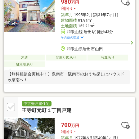
980
万円
利回り
-
築年月
1995年2月(築31年7ヶ月)
2
建物面積
91.91m
2
土地面積
152.21m
和歌山線 岩出駅 徒歩43分
その他の交通
和歌山県岩出市山田
木造
間取り図あり
写真あり
駐車場あり
【無料相談会実施中！】泉南市・阪南市のおうち探しはハウスド
ゥ泉南へ！
中古売戸建住宅
王寺町元町１丁目戸建
700
万円
利回り
-
築年月
1977年6月(築49年3ヶ月)