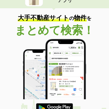
アプリ
大手不動産サイト
物件
の
を
まとめて検索！