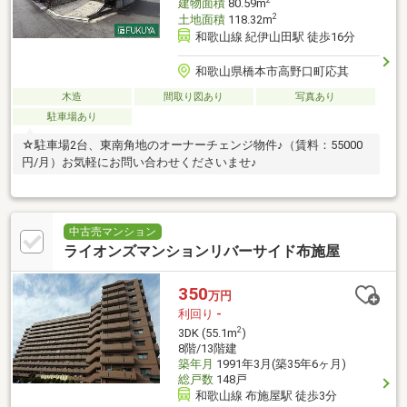
2
建物面積
80.59m
2
土地面積
118.32m
和歌山線 紀伊山田駅 徒歩16分
和歌山県橋本市高野口町応其
木造
間取り図あり
写真あり
駐車場あり
☆駐車場2台、東南角地のオーナーチェンジ物件♪（賃料：55000
円/月）お気軽にお問い合わせくださいませ♪
中古売マンション
ライオンズマンションリバーサイド布施屋
350
万円
利回り
-
2
3DK (55.1m
)
8階/13階建
築年月
1991年3月(築35年6ヶ月)
総戸数
148戸
和歌山線 布施屋駅 徒歩3分