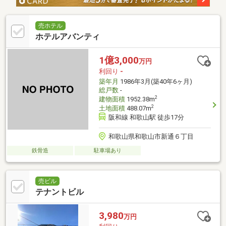
売ホテル
ホテルアバンティ
1億3,000
万円
利回り
-
築年月
1986年3月(築40年6ヶ月)
総戸数
-
2
建物面積
1952.38m
2
土地面積
488.07m
阪和線 和歌山駅 徒歩17分
和歌山県和歌山市新通６丁目
鉄骨造
駐車場あり
売ビル
テナントビル
3,980
万円