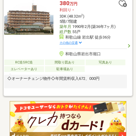
380
万円
利回り
-
2
3DK (48.32m
)
5階/7階建
築年月
1990年2月(築36年7ヶ月)
総戸数
55戸
和歌山線 岩出駅 徒歩36分
その他の交通
和歌山県岩出市堀口
RC造SRC造
間取り図あり
写真あり
エレベーターあり
駐車場あり
◇オーナーチェンジ物件◇年間賃料収入672、000円