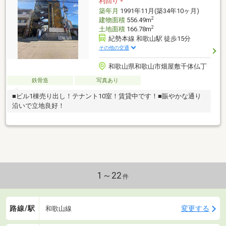
利回り
-
築年月
1991年11月(築34年10ヶ月)
2
建物面積
556.49m
2
土地面積
166.78m
紀勢本線 和歌山駅 徒歩15分
その他の交通
和歌山県和歌山市畑屋敷千体仏丁
鉄骨造
写真あり
■ビル1棟売り出し！テナント10室！賃貸中です！■賑やかな通り
沿いで立地良好！
1～22
件
路線/駅
変更する
和歌山線