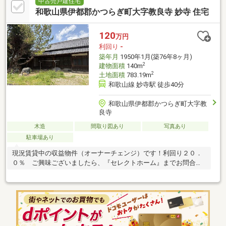
中古売戸建住宅
和歌山県伊都郡かつらぎ町大字教良寺 妙寺 住宅
120
万円
利回り
-
築年月
1950年1月(築76年8ヶ月)
2
建物面積
140m
2
土地面積
783.19m
和歌山線 妙寺駅 徒歩40分
和歌山県伊都郡かつらぎ町大字教
良寺
木造
間取り図あり
写真あり
駐車場あり
現況賃貸中の収益物件（オーナーチェンジ）です！利回り２０．
０％ ご興味ございましたら、『セレクトホーム』までお問合せ
ください！ＴＥＬ：０７３６－２５－８０３７