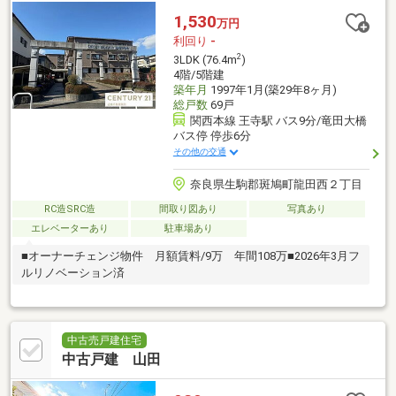
1,530
万円
利回り
-
2
3LDK (76.4m
)
4階/5階建
築年月
1997年1月(築29年8ヶ月)
総戸数
69戸
関西本線 王寺駅 バス9分/竜田大橋
バス停 停歩6分
その他の交通
奈良県生駒郡斑鳩町龍田西２丁目
RC造SRC造
間取り図あり
写真あり
エレベーターあり
駐車場あり
■オーナーチェンジ物件 月額賃料/9万 年間108万■2026年3月フ
ルリノベーション済
中古売戸建住宅
中古戸建 山田