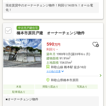
現在賃貸中のオーナーチェンジ物件！利回り14.03％！オール電
化！
中古売戸建住宅
橋本市原田戸建 オーナーチェンジ物件
590
万円
利回り
-
築年月
1993年3月(築33年6ヶ月)
2
建物面積
91.91m
2
土地面積
154.01m
和歌山線 橋本駅 徒歩16分
その他の交通
和歌山県橋本市原田
木造
間取り図あり
写真あり
駐車場あり
■オーナーチェンジ物件