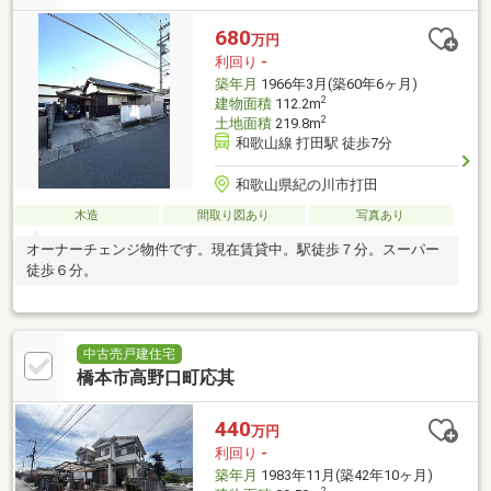
680
万円
利回り
-
築年月
1966年3月(築60年6ヶ月)
2
建物面積
112.2m
2
土地面積
219.8m
和歌山線 打田駅 徒歩7分
和歌山県紀の川市打田
木造
間取り図あり
写真あり
オーナーチェンジ物件です。現在賃貸中。駅徒歩７分。スーパー
徒歩６分。
中古売戸建住宅
橋本市高野口町応其
440
万円
利回り
-
築年月
1983年11月(築42年10ヶ月)