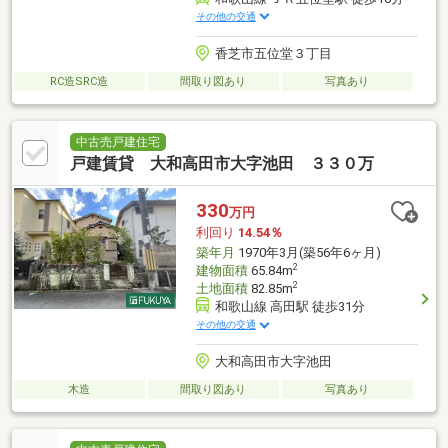
その他の交通
香芝市五位堂３丁目
RC造SRC造
間取り図あり
写真あり
中古売戸建住宅
戸建賃貸 大和高田市大字池田 ３３０万
330
万円
利回り
14.54％
築年月
1970年3月(築56年6ヶ月)
2
建物面積
65.84m
2
土地面積
82.85m
和歌山線 高田駅 徒歩31分
その他の交通
大和高田市大字池田
木造
間取り図あり
写真あり