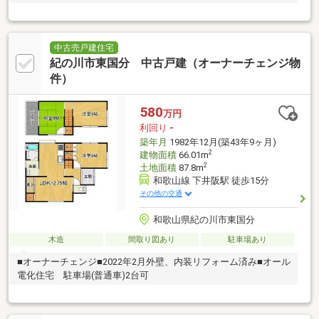
中古売戸建住宅
紀の川市東国分 中古戸建（オーナーチェンジ物
件）
580
万円
利回り
-
築年月
1982年12月(築43年9ヶ月)
2
建物面積
66.01m
2
土地面積
87.8m
和歌山線 下井阪駅 徒歩15分
その他の交通
和歌山県紀の川市東国分
木造
間取り図あり
駐車場あり
■オーナーチェンジ■2022年2月外壁、内装リフォーム済み■オール
電化住宅 駐車場(普通車)2台可