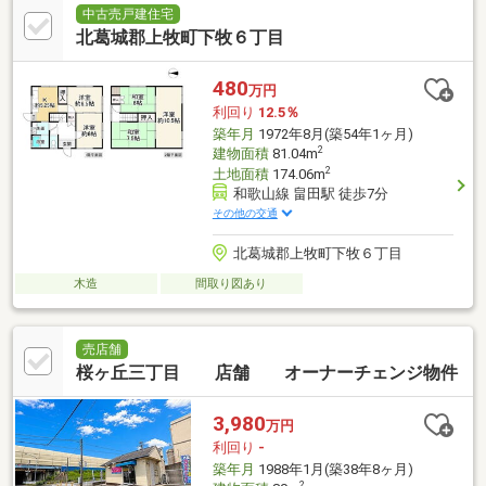
中古売戸建住宅
北葛城郡上牧町下牧６丁目
480
万円
利回り
12.5％
築年月
1972年8月(築54年1ヶ月)
2
建物面積
81.04m
2
土地面積
174.06m
和歌山線 畠田駅 徒歩7分
その他の交通
北葛城郡上牧町下牧６丁目
木造
間取り図あり
売店舗
桜ヶ丘三丁目 店舗 オーナーチェンジ物件
3,980
万円
利回り
-
築年月
1988年1月(築38年8ヶ月)
2