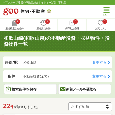
NTTグループ運営の不動産総合サイト goo住宅・不動産
1
0
0
0
最近検索した条件
最近見た物件
保存した条件
お気に入り
和歌山線(和歌山県)の不動産投資・収益物件・投
資物件一覧
路線/駅
変更する
和歌山線
条件
変更する
不動産投資(全て)
検索条件を保存
新着メールを受取る
22
件
が該当しました。