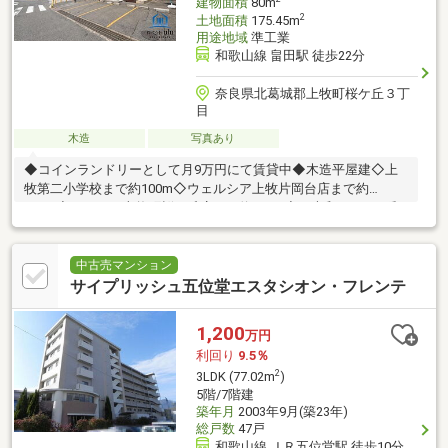
建物面積
80m
2
土地面積
175.45m
用途地域
準工業
和歌山線 畠田駅 徒歩22分
奈良県北葛城郡上牧町桜ケ丘３丁
目
木造
写真あり
◆コインランドリーとして月9万円にて賃貸中◆木造平屋建◇上
牧第二小学校まで約100m◇ウェルシア上牧片岡台店まで約
400m◇ローソン上牧町桜ヶ丘店まで約350m◇西大和まきのは郵
便局まで約210ｍ
中古売マンション
サイプリッシュ五位堂エスタシオン・フレンテ
1,200
万円
利回り
9.5％
2
3LDK (77.02m
)
5階/7階建
築年月
2003年9月(築23年)
総戸数
47戸
和歌山線 ＪＲ五位堂駅 徒歩10分