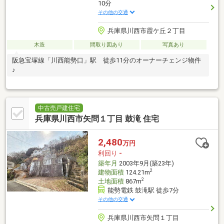
10分
その他の交通
兵庫県川西市霞ケ丘２丁目
木造
間取り図あり
写真あり
阪急宝塚線「川西能勢口」駅 徒歩11分のオーナーチェンジ物件
♪
中古売戸建住宅
兵庫県川西市矢問１丁目 鼓滝 住宅
2,480
万円
利回り
-
築年月
2003年9月(築23年)
2
建物面積
124.21m
2
土地面積
867m
能勢電鉄 鼓滝駅 徒歩7分
その他の交通
兵庫県川西市矢問１丁目