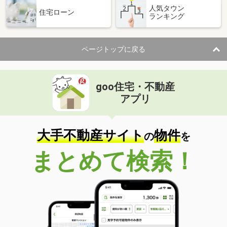
人気タウン
住宅ローン
ランキング
ページトップに戻る
goo住宅・不動産
アプリ
大手不動産サイト
物件
の
を
まとめて検索！