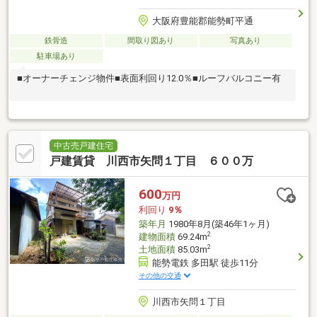
大阪府豊能郡能勢町平通
鉄骨造
間取り図あり
写真あり
駐車場あり
■オーナーチェンジ物件■表面利回り12.0％■ルーフバルコニー有
中古売戸建住宅
戸建賃貸 川西市矢問１丁目 ６００万
600
万円
利回り
9％
築年月
1980年8月(築46年1ヶ月)
2
建物面積
69.24m
2
土地面積
85.03m
能勢電鉄 多田駅 徒歩11分
その他の交通
川西市矢問１丁目