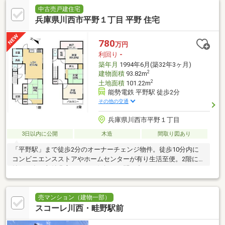
中古売戸建住宅
兵庫県川西市平野１丁目 平野 住宅
780
万円
利回り
-
築年月
1994年6月(築32年3ヶ月)
2
建物面積
93.82m
2
土地面積
101.22m
能勢電鉄 平野駅 徒歩2分
その他の交通
兵庫県川西市平野１丁目
3日以内に公開
木造
間取り図あり
「平野駅」まで徒歩2分のオーナーチェンジ物件。徒歩10分内に
コンビニエンスストアやホームセンターが有り生活至便。2階には
納戸が有り収納豊富です。お気軽にお問い合わせください
売マンション（建物一部）
スコーレ川西・畦野駅前