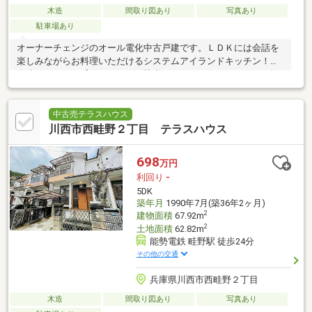
木造
間取り図あり
写真あり
駐車場あり
オーナーチェンジのオール電化中古戸建です。ＬＤＫには会話を
楽しみながらお料理いただけるシステムアイランドキッチン！お
友達をたくさん呼べるゆとりの駐車スペースもあります。お気軽
にお問い合わせください
中古売テラスハウス
川西市西畦野２丁目 テラスハウス
698
万円
利回り
-
5DK
築年月
1990年7月(築36年2ヶ月)
2
建物面積
67.92m
2
土地面積
62.82m
能勢電鉄 畦野駅 徒歩24分
その他の交通
兵庫県川西市西畦野２丁目
木造
間取り図あり
写真あり