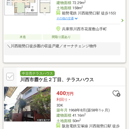
2
建物面積
72.29m
2
土地面積
158m
能勢電鉄 川西能勢口駅 徒歩15分
その他の交通
兵庫県川西市花屋敷山手町
木造
間取り図あり
＼川西能勢口徒歩圏の収益戸建／オーナチェンジ物件
中古売テラスハウス
川西市霞ケ丘２丁目、テラスハウス
400
万円
利回り
-
3DK
築年月
1968年8月(築58年1ヶ月)
2
建物面積
41.16m
2
土地面積
50m
阪急電鉄宝塚線 川西能勢口駅 徒歩