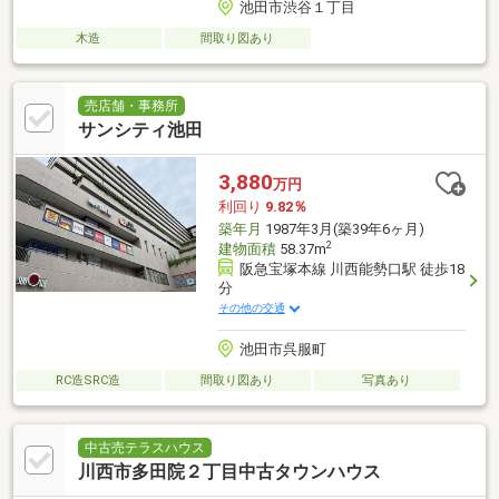
池田市渋谷１丁目
木造
間取り図あり
売店舗・事務所
サンシティ池田
3,880
万円
利回り
9.82％
築年月
1987年3月(築39年6ヶ月)
2
建物面積
58.37m
阪急宝塚本線 川西能勢口駅 徒歩18
分
その他の交通
池田市呉服町
RC造SRC造
間取り図あり
写真あり
中古売テラスハウス
川西市多田院２丁目中古タウンハウス