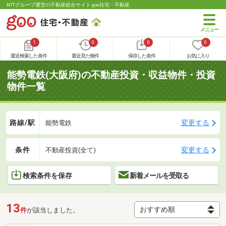
NTTグループ運営の不動産総合サイト goo住宅・不動産
1
0
0
0
最近検索した条件
最近見た物件
保存した条件
お気に入り
能勢電鉄(大阪府)の不動産投資・収益物件・投資
物件一覧
路線/駅
変更する
能勢電鉄
条件
変更する
不動産投資(全て)
検索条件を保存
新着メールを受取る
13
件
が該当しました。