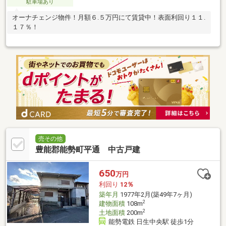
駐車場あり
オーナチェンジ物件！月額６.５万円にて賃貸中！表面利回り１１.
１７％！
売その他
豊能郡能勢町平通 中古戸建
650
万円
利回り
12％
築年月
1977年2月(築49年7ヶ月)
2
建物面積
108m
2
土地面積
200m
能勢電鉄 日生中央駅 徒歩1分