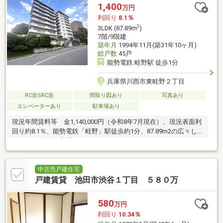
1,400
万円
利回り
8.1％
2
3LDK (87.89m
)
7階/9階建
築年月
1994年11月(築31年10ヶ月)
総戸数
45戸
能勢電鉄 畦野駅 徒歩1分
兵庫県川西市東畦野２丁目
RC造SRC造
間取り図あり
写真あり
エレベーターあり
駐車場あり
現況年間賃料等 金1,140,000円（令和8年7月現在）、現況表面利
回り約8.1％、能勢電鉄「畦野」駅徒歩約1分、87.89m2の広々し
た3LDKの南東角部屋
中古売戸建住宅
戸建賃貸 池田市渋谷１丁目 ５８０万
580
万円
利回り
10.34％