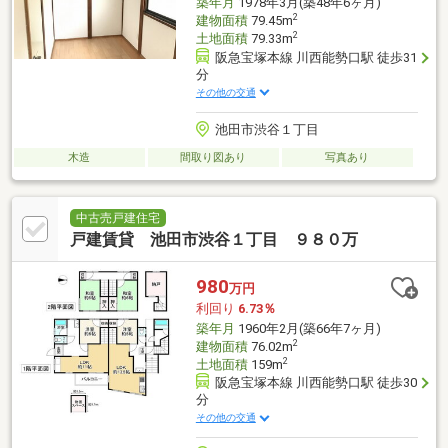
築年月
1978年3月(築48年6ヶ月)
2
建物面積
79.45m
2
土地面積
79.33m
阪急宝塚本線 川西能勢口駅 徒歩31
分
その他の交通
池田市渋谷１丁目
木造
間取り図あり
写真あり
中古売戸建住宅
戸建賃貸 池田市渋谷１丁目 ９８０万
980
万円
利回り
6.73％
築年月
1960年2月(築66年7ヶ月)
2
建物面積
76.02m
2
土地面積
159m
阪急宝塚本線 川西能勢口駅 徒歩30
分
その他の交通