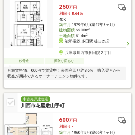
250
万円
利回り
8.64％
4DK
築年月
1979年6月(築47年3ヶ月)
2
建物面積
66.08m
2
土地面積
61.4m
能勢電鉄 多田駅 徒歩25分
兵庫県川西市多田院２丁目
鉄骨造
間取り図あり
月額賃料18、000円で賃貸中！表面利回り約8.6％、購入翌月から
収益が期待できるオーナーチェンジ物件です。
中古売戸建住宅
川西市花屋敷山手町
600
万円
利回り
-
築年月
1960年5月(築66年4ヶ月)