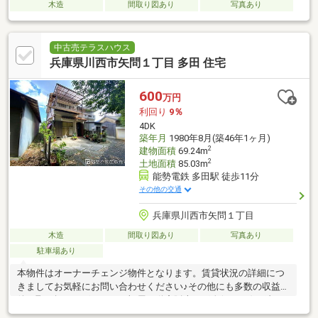
木造
間取り図あり
写真あり
中古売テラスハウス
兵庫県川西市矢問１丁目 多田 住宅
600
万円
利回り
9％
4DK
築年月
1980年8月(築46年1ヶ月)
2
建物面積
69.24m
2
土地面積
85.03m
能勢電鉄 多田駅 徒歩11分
その他の交通
兵庫県川西市矢問１丁目
木造
間取り図あり
写真あり
駐車場あり
本物件はオーナーチェンジ物件となります。賃貸状況の詳細につ
きましてお気軽にお問い合わせください♪その他にも多数の収益物
件の取り扱いございます。福屋不動産販売の稲次(いなじ)が精一
杯ご対応致します！