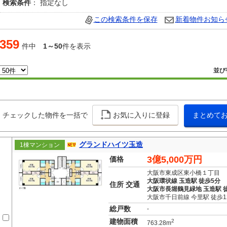
検索条件
： 指定なし
この検索条件を保存
新着物件お知ら
359
件中
1～50
件を表示
並び
チェックした物件を一括で
お気に入りに登録
まとめて
グランドハイツ玉造
1棟マンション
3億5,000万円
価格
大阪市東成区東小橋１丁目
大阪環状線 玉造駅 徒歩5分
住所 交通
大阪市長堀鶴見緑地 玉造駅 
大阪市千日前線 今里駅 徒歩1
総戸数
-
建物面積
2
763.28m