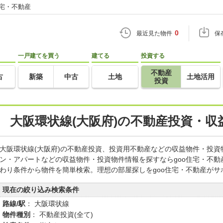
住宅・不動産
0
最近見た物件
保
一戸建てを買う
建てる
投資する
不動産
古
新築
中古
土地
土地活用
投資
大阪環状線(大阪府)の不動産投資・
大阪環状線(大阪府)の不動産投資、投資用不動産などの収益物件・投
ン・アパートなどの収益物件・投資物件情報を探すならgoo住宅・不
わり条件から物件を簡単検索。理想の部屋探しをgoo住宅・不動産がサ
現在の絞り込み検索条件
路線/駅
： 大阪環状線
物件種別
： 不動産投資(全て)