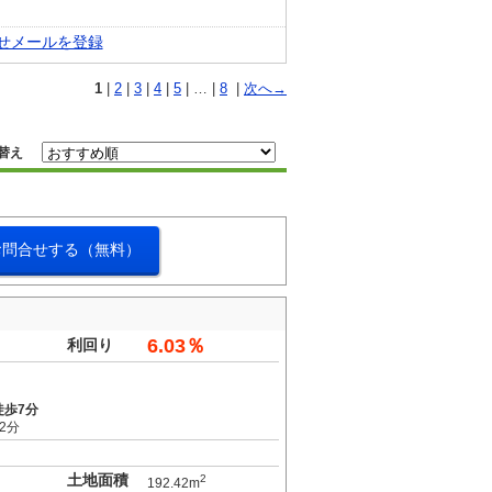
せメールを登録
1
|
2
|
3
|
4
|
5
| … |
8
|
次へ→
替え
お問合せする（無料）
6.03％
利回り
徒歩7分
2分
土地面積
2
192.42m