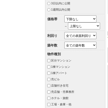
3日以内に公開
1週間以内公開
価格帯
～
利回り
築年数
物件種別
区分マンション
1棟マンション
1棟アパート
売ビル
店舗付き住宅
売店舗・売事務所
ホテル・旅館
工場・倉庫・他