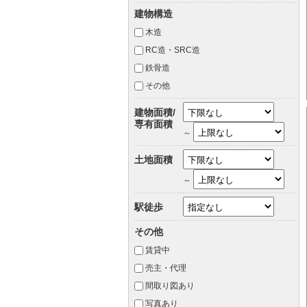
建物構造
木造
RC造・SRC造
鉄骨造
その他
建物面積/
専有面積
～
土地面積
～
駅徒歩
その他
賃貸中
売主・代理
間取り図あり
写真あり