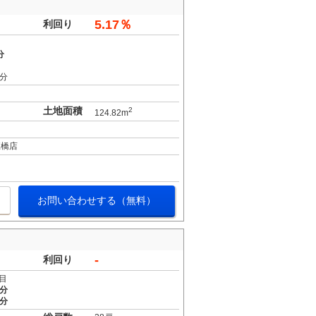
5.17％
利回り
分
4分
土地面積
2
124.82m
江橋店
お問い合わせする（無料）
-
利回り
目
8分
7分