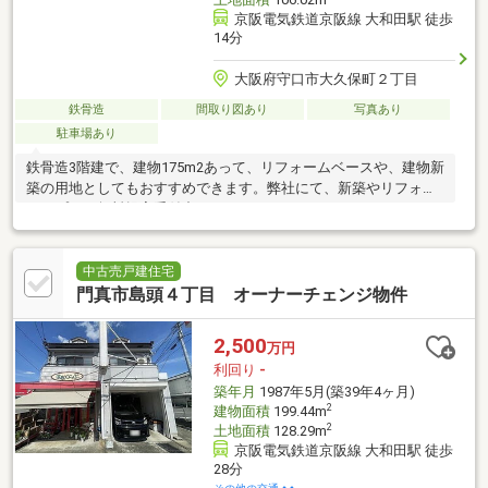
京阪電気鉄道京阪線 大和田駅 徒歩
14分
大阪府守口市大久保町２丁目
鉄骨造
間取り図あり
写真あり
駐車場あり
鉄骨造3階建で、建物175m2あって、リフォームベースや、建物新
築の用地としてもおすすめできます。弊社にて、新築やリフォー
ムのプラン無料提案受付中。
中古売戸建住宅
門真市島頭４丁目 オーナーチェンジ物件
2,500
万円
利回り
-
築年月
1987年5月(築39年4ヶ月)
2
建物面積
199.44m
2
土地面積
128.29m
京阪電気鉄道京阪線 大和田駅 徒歩
28分