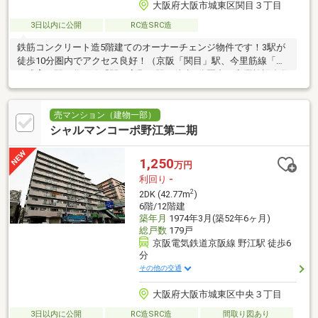
大阪府大阪市城東区関目３丁目
3日以内に公開
RC造SRC造
鉄筋コンクリート造5階建てのオーナーチェンジ物件です！3駅が
徒歩10分圏内でアクセス良好！（京阪「関目」駅、今里筋線「関
目成育」駅、谷町線「関目高殿」駅）徒歩5分圏内に商業施設多数
の便利な環境です！
売マンション（建物一部）
シャルマンコーポ野江第二期
1,250
万円
利回り
-
2
2DK (42.77m
)
6階/12階建
築年月
1974年3月(築52年6ヶ月)
総戸数
179戸
京阪電気鉄道京阪線 野江駅 徒歩6
分
その他の交通
大阪府大阪市城東区中央３丁目
3日以内に公開
RC造SRC造
間取り図あり