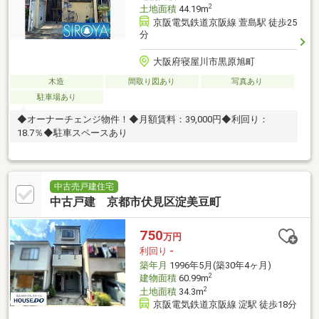
2
土地面積
44.19m
京阪電気鉄道京阪線 萱島駅 徒歩25
分
大阪府寝屋川市黒原旭町
木造
間取り図あり
写真あり
駐車場あり
◆オーナーチェンジ物件！◆月額賃料：39,000円◆利回り：
18.7％◆駐車スペースあり
中古売戸建住宅
中古戸建 京都市伏見区淀美豆町
750
万円
利回り
-
築年月
1996年5月(築30年4ヶ月)
2
建物面積
60.99m
2
土地面積
34.3m
京阪電気鉄道京阪線 淀駅 徒歩18分