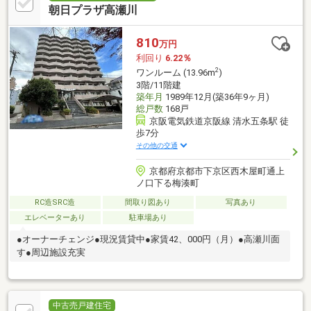
朝日プラザ高瀬川
810
万円
利回り
6.22％
2
ワンルーム (13.96m
)
3階/11階建
築年月
1989年12月(築36年9ヶ月)
総戸数
168戸
京阪電気鉄道京阪線 清水五条駅 徒
歩7分
その他の交通
京都府京都市下京区西木屋町通上
ノ口下る梅湊町
RC造SRC造
間取り図あり
写真あり
エレベーターあり
駐車場あり
●オーナーチェンジ●現況賃貸中●家賃42、000円（月）●高瀬川面
す●周辺施設充実
中古売戸建住宅