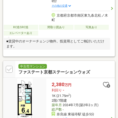
8分
その他の交通
京都府京都市南区東九条北松ノ木
町
RC造SRC造
間取り図あり
写真あり
エレベーターあり
■賃貸中のオーナーチェンジ物件。投資用としてご検討いただけ
ます。
中古売マンション
ファステート京都ステーションウォズ
2,380
万円
利回り
-
2
1K (21.75m
)
2階/7階建
築年月
2024年7月(築2年2ヶ月)
総戸数
-
奈良線 東福寺駅 徒歩5分