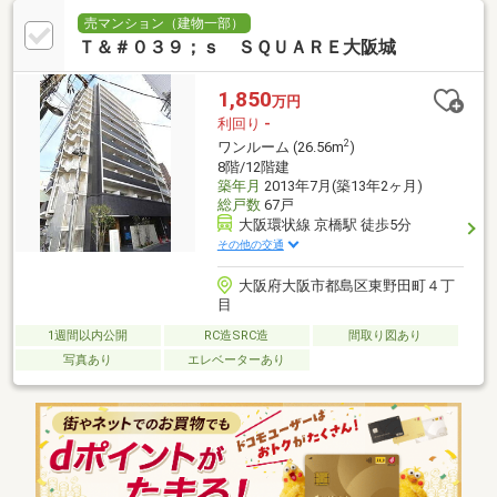
売マンション（建物一部）
Ｔ＆＃０３９；ｓ ＳＱＵＡＲＥ大阪城
1,850
万円
利回り
-
2
ワンルーム (26.56m
)
8階/12階建
築年月
2013年7月(築13年2ヶ月)
総戸数
67戸
大阪環状線 京橋駅 徒歩5分
その他の交通
大阪府大阪市都島区東野田町４丁
目
1週間以内公開
RC造SRC造
間取り図あり
写真あり
エレベーターあり