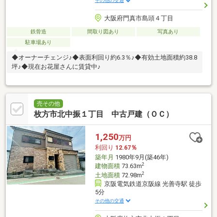
その他の交通
大阪府門真市島頭４丁目
鉄骨造
間取り図あり
写真あり
駐車場あり
◆オーナーチェンジ♪◆表面利回り約6.3％♪◆有効土地面積約38.8
坪♪◆現在お花屋さんに賃貸中♪
売その他
枚方市北中振１丁目 中古戸建（ＯＣ）
1,250
万円
利回り
12.67％
築年月
1980年9月(築46年)
2
建物面積
73.63m
2
土地面積
72.98m
京阪電気鉄道京阪線 光善寺駅 徒歩
5分
その他の交通