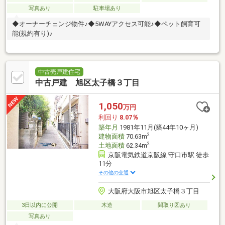
写真あり
駐車場あり
◆オーナーチェンジ物件♪◆5WAYアクセス可能♪◆ペット飼育可
能(規約有り)♪
中古売戸建住宅
中古戸建 旭区太子橋３丁目
1,050
万円
利回り
8.07％
築年月
1981年11月(築44年10ヶ月)
2
建物面積
70.63m
2
土地面積
62.34m
京阪電気鉄道京阪線 守口市駅 徒歩
11分
その他の交通
大阪府大阪市旭区太子橋３丁目
3日以内に公開
木造
間取り図あり
写真あり