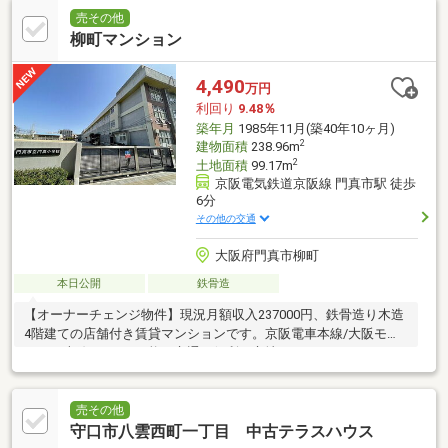
売その他
柳町マンション
4,490
万円
利回り
9.48％
築年月
1985年11月(築40年10ヶ月)
2
建物面積
238.96m
2
土地面積
99.17m
京阪電気鉄道京阪線 門真市駅 徒歩
6分
その他の交通
大阪府門真市柳町
本日公開
鉄骨造
【オーナーチェンジ物件】現況月額収入237000円、鉄骨造り木造
4階建ての店舗付き賃貸マンションです。京阪電車本線/大阪モノ
レール本線の2WAY可能と交通に便利な立地です♪
売その他
守口市八雲西町一丁目 中古テラスハウス