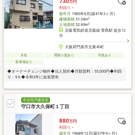
730
万円
利回り
-
築年月
1985年6月(築41年3ヶ月)
2
建物面積
51.04m
2
土地面積
52.69m
京阪電気鉄道京阪線 萱島駅 徒歩12
分
大阪府門真市北巣本町
木造
間取り図あり
写真あり
駐車場あり
◆オーナーチェンジ物件◆法人契約◆月額賃料：55,000円◆利回
り：9％◆令和3年に改装歴有
中古売戸建住宅
守口市大久保町１丁目
880
万円
利回り
-
築年月
1968年12月(築57年9ヶ月)