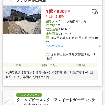
ノア伏見桃山城前
1億7,980
万円
利回り
5.35％
築年月
2024年5月(築2年4ヶ月)
総戸数
6戸
2
建物面積
310.8m
2
土地面積
361.75m
京阪電気鉄道京阪線 墨染駅 徒歩10
分
その他の交通
京都府京都市伏見区深草大亀谷大
山町
木造
間取り図あり
写真あり
■JR奈良線【藤森駅】徒歩4分■令和6年5月築！現況満室！■利回
り約5.35%、年間収入約962万円
中古売マンション
タイムズピーススクエアスイートガーデンシテ