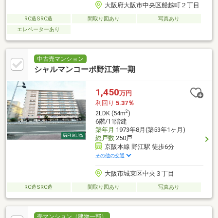
大阪府大阪市中央区船越町２丁目
RC造SRC造
間取り図あり
写真あり
エレベーターあり
中古売マンション
シャルマンコーポ野江第一期
1,450
万円
利回り
5.37％
2
2LDK (54m
)
6階/11階建
築年月
1973年8月(築53年1ヶ月)
総戸数
250戸
京阪本線 野江駅 徒歩6分
その他の交通
大阪市城東区中央３丁目
RC造SRC造
間取り図あり
写真あり
売マンション（建物一部）