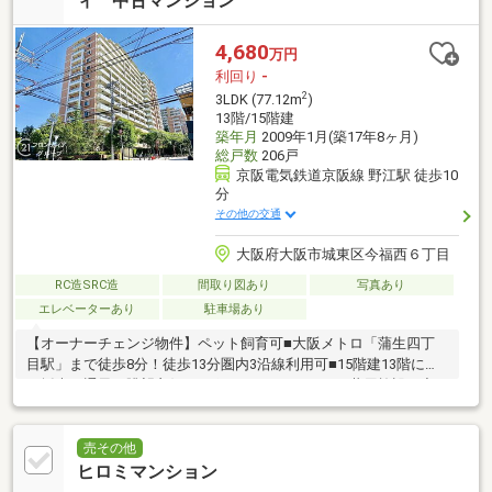
ィ 中古マンション
4,680
万円
利回り
-
2
3LDK (77.12m
)
13階/15階建
築年月
2009年1月(築17年8ヶ月)
総戸数
206戸
京阪電気鉄道京阪線 野江駅 徒歩10
分
その他の交通
大阪府大阪市城東区今福西６丁目
RC造SRC造
間取り図あり
写真あり
エレベーターあり
駐車場あり
【オーナーチェンジ物件】ペット飼育可■大阪メトロ「蒲生四丁
目駅」まで徒歩8分！徒歩13分圏内3沿線利用可■15階建13階につ
き採光・通風・眺望良好■スポーツアリーナなどの共用施設が充
実
売その他
ヒロミマンション