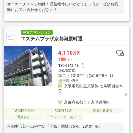
オーナーチェンジ物件！収益物件にいかがでしょうか♪ ぜひお気
軽にお問い合わせください！
中古売マンション
エステムプラザ京都河原町通
4,110
万円
利回り
-
2
1SDK (42.43m
)
5階/5階建
築年月
2010年1月(築16年8ヶ月)
総戸数
49戸
京阪電気鉄道京阪線 七条駅 徒歩5
分
京都府京都市下京区紺屋町
1週間以内公開
RC造SRC造
間取り図あり
写真あり
エレベーターあり
京都中心部へ出やすい「七条」駅徒歩5分。2010年築。