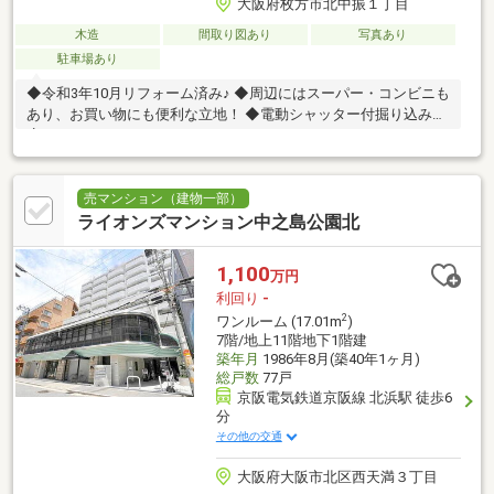
大阪府枚方市北中振１丁目
木造
間取り図あり
写真あり
駐車場あり
◆令和3年10月リフォーム済み♪ ◆周辺にはスーパー・コンビニも
あり、お買い物にも便利な立地！ ◆電動シャッター付掘り込み車
庫♪
売マンション（建物一部）
ライオンズマンション中之島公園北
1,100
万円
利回り
-
2
ワンルーム (17.01m
)
7階/地上11階地下1階建
築年月
1986年8月(築40年1ヶ月)
総戸数
77戸
京阪電気鉄道京阪線 北浜駅 徒歩6
分
その他の交通
大阪府大阪市北区西天満３丁目