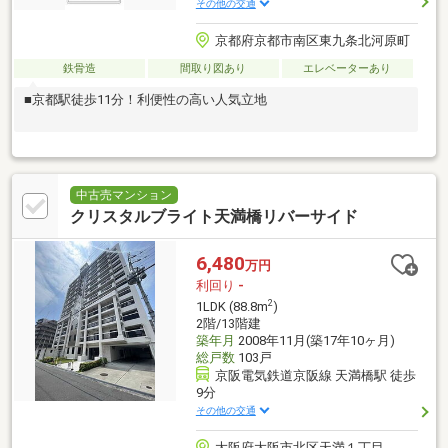
その他の交通
京都府京都市南区東九条北河原町
鉄骨造
間取り図あり
エレベーターあり
■京都駅徒歩11分！利便性の高い人気立地
中古売マンション
クリスタルブライト天満橋リバーサイド
6,480
万円
利回り
-
2
1LDK (88.8m
)
2階/13階建
築年月
2008年11月(築17年10ヶ月)
総戸数
103戸
京阪電気鉄道京阪線 天満橋駅 徒歩
9分
その他の交通
大阪府大阪市北区天満１丁目