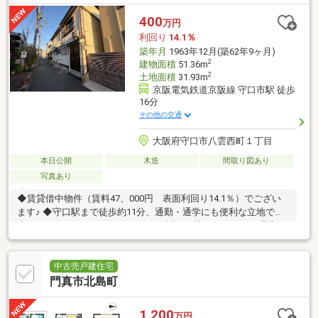
400
万円
利回り
14.1％
築年月
1963年12月(築62年9ヶ月)
2
建物面積
51.36m
2
土地面積
31.93m
京阪電気鉄道京阪線 守口市駅 徒歩
16分
その他の交通
大阪府守口市八雲西町１丁目
本日公開
木造
間取り図あり
写真あり
◆賃貸借中物件（賃料47、000円 表面利回り14.1％）でござい
ます♪ ◆守口駅まで徒歩約11分、通勤・通学にも便利な立地です♪
◆コンビニやスーパーマーケットも近く、暮らしやすい住環境で
す♪
中古売戸建住宅
門真市北島町
1,200
万円