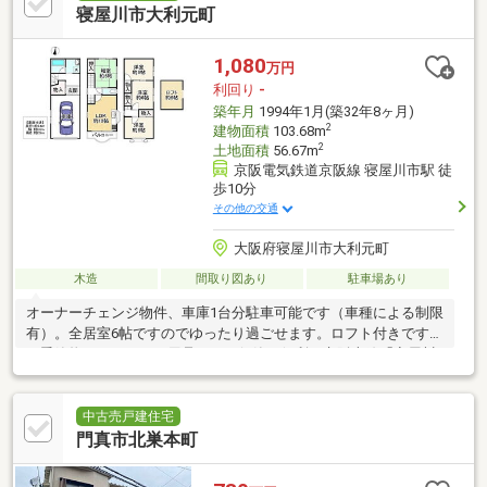
寝屋川市大利元町
1,080
万円
利回り
-
築年月
1994年1月(築32年8ヶ月)
2
建物面積
103.68m
2
土地面積
56.67m
京阪電気鉄道京阪線 寝屋川市駅 徒
歩10分
その他の交通
大阪府寝屋川市大利元町
木造
間取り図あり
駐車場あり
オーナーチェンジ物件、車庫1台分駐車可能です（車種による制限
有）。全居室6帖ですのでゆったり過ごせます。ロフト付きですの
で季節物やアウトドア用品などの保管に便利。京阪本線「寝屋川
市」駅まで徒歩10分。
中古売戸建住宅
門真市北巣本町