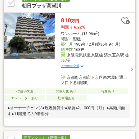
朝日プラザ高瀬川
810
万円
利回り
6.22％
2
ワンルーム (13.96m
)
9階/11階建
築年月
1989年12月(築36年9ヶ月)
総戸数
168戸
京阪電気鉄道京阪線 清水五条駅 徒
歩7分
その他の交通
京都府京都市下京区西木屋町通上
ノ口下る梅湊町
RC造SRC造
間取り図あり
写真あり
エレベーターあり
駐車場あり
●オーナーチェンジ●現況賃貸中●家賃42、000円（月）●高瀬川面
す●11階建ての9階部分
売マンション（建物一部）