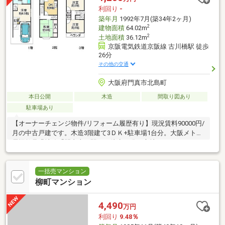
利回り
-
築年月
1992年7月(築34年2ヶ月)
2
建物面積
64.02m
2
土地面積
36.12m
京阪電気鉄道京阪線 古川橋駅 徒歩
26分
その他の交通
大阪府門真市北島町
本日公開
木造
間取り図あり
駐車場あり
【オーナーチェンジ物件/リフォーム履歴有り】現況賃料90000円/
月の中古戸建です。木造3階建て3ＤＫ+駐車場1台分。大阪メトロ
長堀鶴見緑地線「門真南」駅まで徒歩14分の立地です！
一括売マンション
柳町マンション
4,490
万円
利回り
9.48％