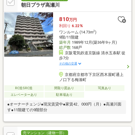
朝日プラザ高瀬川
810
万円
利回り
6.22％
2
ワンルーム (14.73m
)
9階/11階建
築年月
1989年12月(築36年9ヶ月)
総戸数
168戸
京阪電気鉄道京阪線 清水五条駅 徒
歩7分
その他の交通
京都府京都市下京区西木屋町通上
ノ口下る梅湊町
RC造SRC造
間取り図あり
写真あり
エレベーターあり
駐車場あり
●オーナーチェンジ●現況賃貸中●家賃42、000円（月）●高瀬川面
す●11階建ての9階部分
売マンション（建物一部）