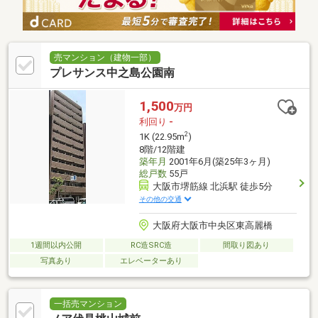
売マンション（建物一部）
プレサンス中之島公園南
1,500
万円
利回り
-
2
1K (22.95m
)
8階/12階建
築年月
2001年6月(築25年3ヶ月)
総戸数
55戸
大阪市堺筋線 北浜駅 徒歩5分
その他の交通
大阪府大阪市中央区東高麗橋
1週間以内公開
RC造SRC造
間取り図あり
写真あり
エレベーターあり
一括売マンション