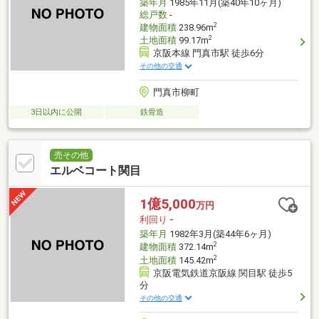
築年月
1985年11月(築40年10ヶ月)
総戸数
-
2
建物面積
238.96m
2
土地面積
99.17m
京阪本線 門真市駅 徒歩6分
その他の交通
門真市柳町
3日以内に公開
鉄骨造
売その他
エルベコート関目
1億5,000
万円
利回り
-
築年月
1982年3月(築44年6ヶ月)
2
建物面積
372.14m
2
土地面積
145.42m
京阪電気鉄道京阪線 関目駅 徒歩5
分
その他の交通