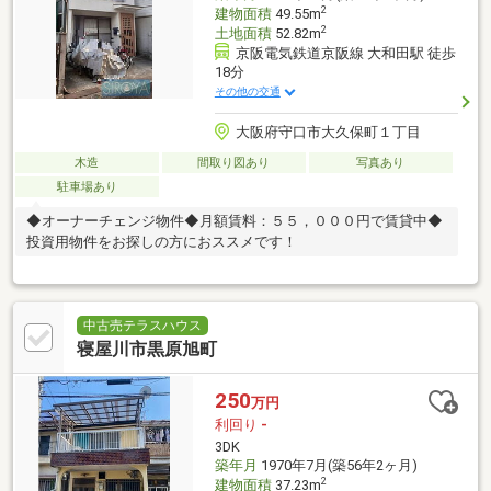
2
建物面積
49.55m
2
土地面積
52.82m
京阪電気鉄道京阪線 大和田駅 徒歩
18分
その他の交通
大阪府守口市大久保町１丁目
木造
間取り図あり
写真あり
駐車場あり
◆オーナーチェンジ物件◆月額賃料：５５，０００円で賃貸中◆
投資用物件をお探しの方におススメです！
中古売テラスハウス
寝屋川市黒原旭町
250
万円
利回り
-
3DK
築年月
1970年7月(築56年2ヶ月)
2
建物面積
37.23m