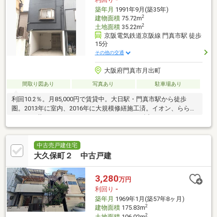
築年月
1991年9月(築35年)
2
建物面積
75.72m
2
土地面積
35.22m
京阪電気鉄道京阪線 門真市駅 徒歩
15分
その他の交通
大阪府門真市月出町
間取り図あり
写真あり
駐車場あり
利回10.2％。月85,000円で賃貸中。大日駅・門真市駅から徒歩
圏。2013年に室内、2016年に大規模修繕施工済。イオン、ららぽ
ーと、三井アウトレットパーク、コストコにも近い。
中古売戸建住宅
大久保町２ 中古戸建
3,280
万円
利回り
-
築年月
1969年1月(築57年8ヶ月)
2
建物面積
175.83m
2
土地面積
106.02m