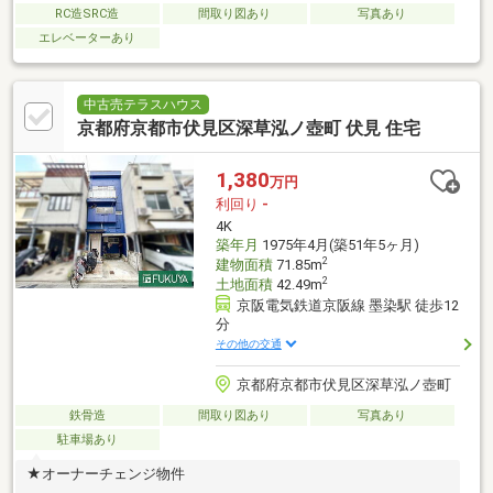
RC造SRC造
間取り図あり
写真あり
エレベーターあり
中古売テラスハウス
京都府京都市伏見区深草泓ノ壺町 伏見 住宅
1,380
万円
利回り
-
4K
築年月
1975年4月(築51年5ヶ月)
2
建物面積
71.85m
2
土地面積
42.49m
京阪電気鉄道京阪線 墨染駅 徒歩12
分
その他の交通
京都府京都市伏見区深草泓ノ壺町
鉄骨造
間取り図あり
写真あり
駐車場あり
★オーナーチェンジ物件