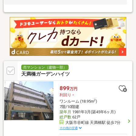
売マンション（建物一部）
天満橋ガーデンハイツ
899
万円
利回り
-
2
ワンルーム (18.95m
)
7階/10階建
築年月
1981年3月(築45年6ヶ月)
総戸数
62戸
大阪市谷町線 天満橋駅 徒歩7分
その他の交通