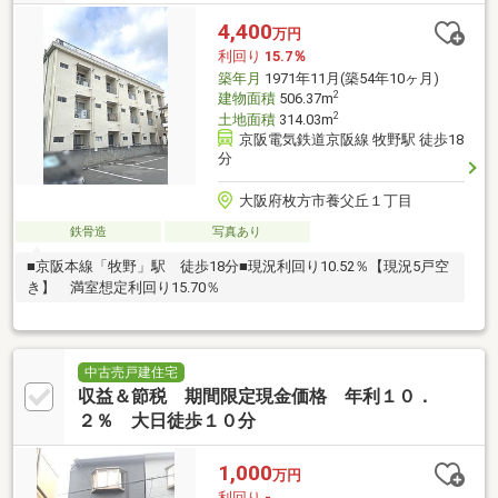
4,400
万円
利回り
15.7％
築年月
1971年11月(築54年10ヶ月)
2
建物面積
506.37m
2
土地面積
314.03m
京阪電気鉄道京阪線 牧野駅 徒歩18
分
大阪府枚方市養父丘１丁目
鉄骨造
写真あり
■京阪本線「牧野」駅 徒歩18分■現況利回り10.52％【現況5戸空
き】 満室想定利回り15.70％
中古売戸建住宅
収益＆節税 期間限定現金価格 年利１０．
２％ 大日徒歩１０分
1,000
万円
利回り
-