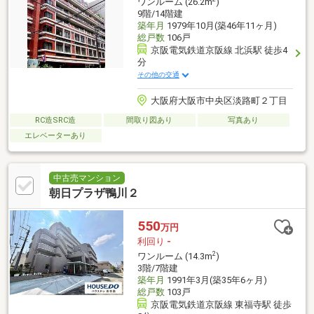
ワンルーム (26.2m
)
9階/14階建
築年月
1979年10月(築46年11ヶ月)
総戸数
106戸
京阪電気鉄道京阪線 北浜駅 徒歩4
分
その他の交通
大阪府大阪市中央区淡路町２丁目
RC造SRC造
間取り図あり
写真あり
エレベーターあり
中古売マンション
朝日プラザ鴨川２
550
万円
利回り
-
2
ワンルーム (14.3m
)
3階/7階建
築年月
1991年3月(築35年6ヶ月)
総戸数
103戸
京阪電気鉄道京阪線 東福寺駅 徒歩