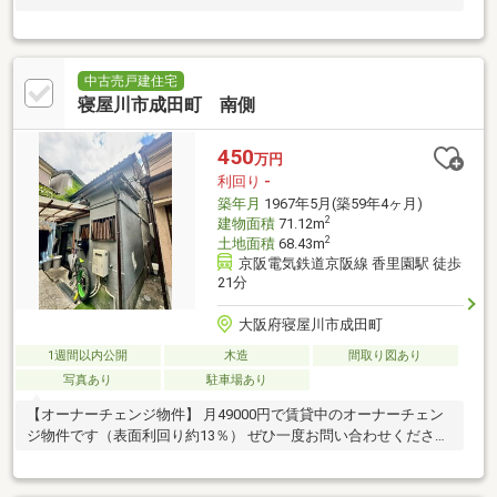
中古売戸建住宅
寝屋川市成田町 南側
450
万円
利回り
-
築年月
1967年5月(築59年4ヶ月)
2
建物面積
71.12m
2
土地面積
68.43m
京阪電気鉄道京阪線 香里園駅 徒歩
21分
大阪府寝屋川市成田町
1週間以内公開
木造
間取り図あり
写真あり
駐車場あり
【オーナーチェンジ物件】 月49000円で賃貸中のオーナーチェン
ジ物件です（表面利回り約13％） ぜひ一度お問い合わせください
♪