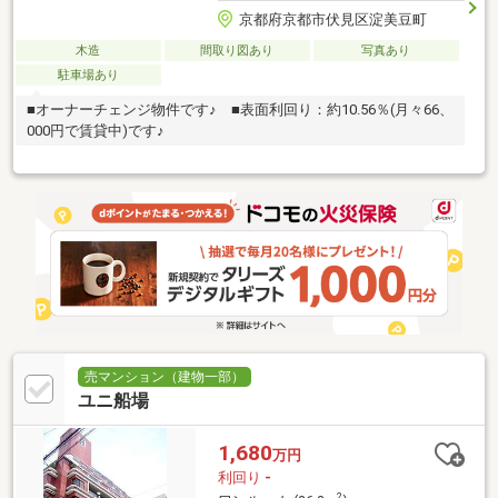
京都府京都市伏見区淀美豆町
木造
間取り図あり
写真あり
駐車場あり
■オーナーチェンジ物件です♪ ■表面利回り：約10.56％(月々66、
000円で賃貸中)です♪
売マンション（建物一部）
ユニ船場
1,680
万円
利回り
-
2