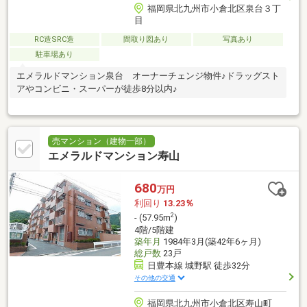
福岡県北九州市小倉北区泉台３丁
目
RC造SRC造
間取り図あり
写真あり
駐車場あり
エメラルドマンション泉台 オーナーチェンジ物件♪ドラッグスト
アやコンビニ・スーパーが徒歩8分以内♪
売マンション（建物一部）
エメラルドマンション寿山
680
万円
利回り
13.23％
2
- (57.95m
)
4階/5階建
築年月
1984年3月(築42年6ヶ月)
総戸数
23戸
日豊本線 城野駅 徒歩32分
その他の交通
福岡県北九州市小倉北区寿山町