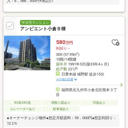
入：6，588，000円※表記の
中古売マンション
アンビエント小倉Ｂ棟
580
万円
利回り
-
2
3DK (57.95m
)
10階/14階建
築年月
1991年5月(築35年4ヶ月)
総戸数
221戸
日豊本線 城野駅 徒歩15分
その他の交通
福岡県北九州市小倉北区熊本３丁
目
RC造SRC造
間取り図あり
写真あり
エレベーターあり
駐車場あり
●オーナーチェンジ物件●想定月額賃料：59，000円●想定利回り：
12.2％