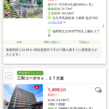
築年月
1972年3月(築54年6ヶ月)
2
建物面積
73.77m
2
土地面積
163.42m
北九州高速鉄道 小倉駅 徒歩70分
その他の交通
福岡県北九州市門司区上藤松３丁
目
木造
間取り図あり
写真あり
表面利回り22.85％♪現在賃貸中ですので購入後すぐに家賃収入が
入ります♪
中古売マンション
三和コーポＮｏ．２７大道
1,400
万円
利回り
-
2
3LDK (74.39m
)
10階/11階建
築年月
1988年1月(築38年8ヶ月)