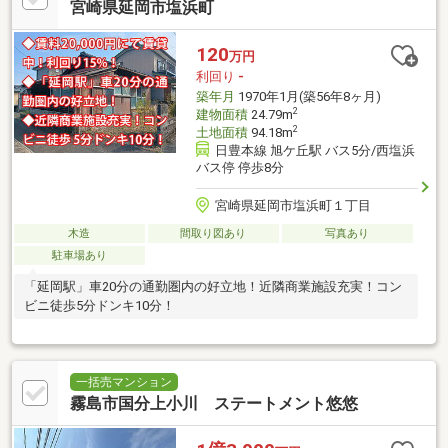
宮崎県延岡市塩浜町
120
万円
利回り
-
築年月
1970年1月(築56年8ヶ月)
2
建物面積
24.79m
2
土地面積
94.18m
日豊本線 旭ケ丘駅 バス5分/西塩浜
バス停 停歩8分
宮崎県延岡市塩浜町１丁目
木造
間取り図あり
写真あり
駐車場あり
「延岡駅」車20分の通勤圏内の好立地！近隣商業施設充実！コン
ビニ徒歩5分ドンキ10分！
一括売マンション
霧島市国分上小川 ステートメント悠悠