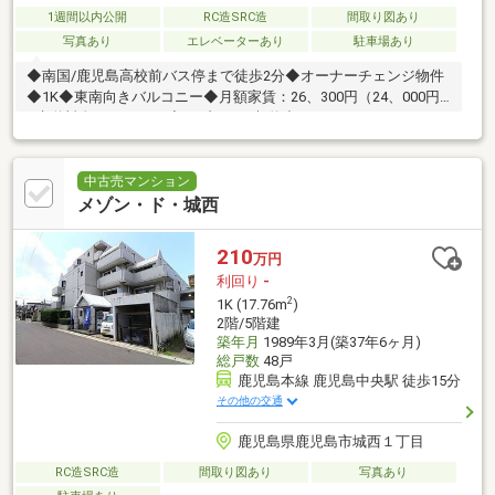
1週間以内公開
RC造SRC造
間取り図あり
写真あり
エレベーターあり
駐車場あり
◆南国/鹿児島高校前バス停まで徒歩2分◆オーナーチェンジ物件
◆1K◆東南向きバルコニー◆月額家賃：26、300円（24、000円
+水道料金2、300円）◆サブリース契約中
中古売マンション
メゾン・ド・城西
210
万円
利回り
-
2
1K (17.76m
)
2階/5階建
築年月
1989年3月(築37年6ヶ月)
総戸数
48戸
鹿児島本線 鹿児島中央駅 徒歩15分
その他の交通
鹿児島県鹿児島市城西１丁目
RC造SRC造
間取り図あり
写真あり