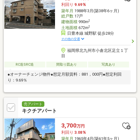
利回り
9.69％
築年月
1988年3月(築38年6ヶ月)
総戸数
17戸
2
建物面積
990m
2
土地面積
672m
日豊本線 城野駅 徒歩28分
その他の交通
福岡県北九州市小倉北区足立１丁
目
RC造SRC造
間取り図あり
写真あり
●オーナーチェンジ物件●想定月額賃料：881，000円●想定利回
り：9.69％
売アパート
キクチアパート
3,700
万円
利回り
3.08％
築年月
1965年4月(築61年5ヶ月)