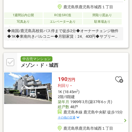
鹿児島県鹿児島市城西１丁目
1週間以内公開
RC造SRC造
間取り図あり
写真あり
エレベーターあり
駐車場あり
◆南国/鹿児島高校前バス停まで徒歩2分◆オーナーチェンジ物件
◆1K◆東南向きバルコニー◆月額家賃：24、400円◆サブリース
契約中◆2024年2月内装リフォームしています
中古売マンション
メゾン・ド・城西
190
万円
利回り
-
2
1K (18.45m
)
2階/5階建
築年月
1989年3月(築37年6ヶ月)
総戸数
48戸
鹿児島本線 鹿児島中央駅 徒歩15分
その他の交通
鹿児島県鹿児島市城西１丁目