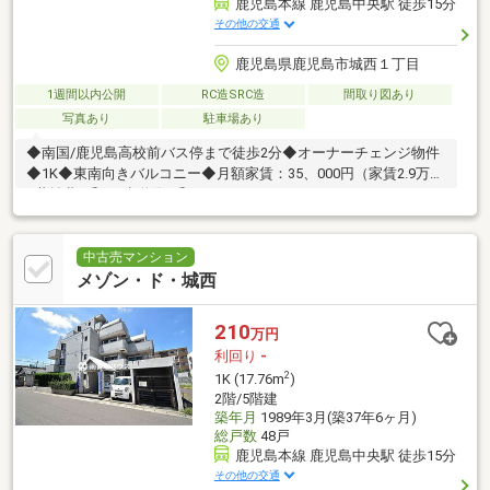
鹿児島本線 鹿児島中央駅 徒歩15分
その他の交通
鹿児島県鹿児島市城西１丁目
1週間以内公開
RC造SRC造
間取り図あり
写真あり
駐車場あり
◆南国/鹿児島高校前バス停まで徒歩2分◆オーナーチェンジ物件
◆1K◆東南向きバルコニー◆月額家賃：35、000円（家賃2.9万円
+共益費4千円+水道代2千円）
中古売マンション
メゾン・ド・城西
210
万円
利回り
-
2
1K (17.76m
)
2階/5階建
築年月
1989年3月(築37年6ヶ月)
総戸数
48戸
鹿児島本線 鹿児島中央駅 徒歩15分
その他の交通