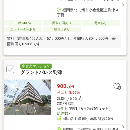
福岡県北九州市小倉北区上到津４
丁目
RC造SRC造
間取り図あり
写真あり
エレベーターあり
駐車場あり
賃料（駐車場1台込み）67，000円/月、年間収入804，000円、表
面利回り8.93％です！
中古売マンション
グランドパレス到津
900
万円
利回り
8.66％
2
2LDK (46.26m
)
3階/7階建
築年月
1991年6月(築35年3ヶ月)
総戸数
-
日田彦山線 南小倉駅 徒歩26分
福岡県北九州市小倉北区上到津４