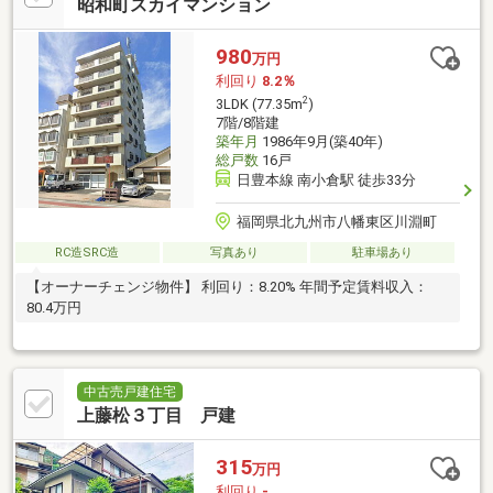
昭和町スカイマンション
980
万円
利回り
8.2％
2
3LDK (77.35m
)
7階/8階建
築年月
1986年9月(築40年)
総戸数
16戸
日豊本線 南小倉駅 徒歩33分
福岡県北九州市八幡東区川淵町
RC造SRC造
写真あり
駐車場あり
【オーナーチェンジ物件】 利回り：8.20% 年間予定賃料収入：
80.4万円
中古売戸建住宅
上藤松３丁目 戸建
315
万円
利回り
-