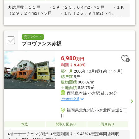
★総戸数：１１戸 ・１Ｋ（２５．０４m2）×１戸 ・１Ｋ
（２９．２４m2）×５戸 ・１Ｋ（２５．９４m2）×４
戸 ・オーナールーム（１階東側＋地下室）×１戸★敷地内駐
車場５台★オーナールーム退去渡し 月額１０万円で想定（現
在未募集）
売アパート
プロヴァンス赤坂
6,980
万円
利回り
9.43％
築年月
2006年10月(築19年11ヶ月)
総戸数
9戸
2
建物面積
386.02m
2
土地面積
548.75m
鹿児島本線 小倉駅 徒歩34分
その他の交通
福岡県北九州市小倉北区赤坂１丁
目
木造
間取り図あり
写真あり
●オーナーチェンジ物件●想定利回り：9.43％●想定年間賃料収