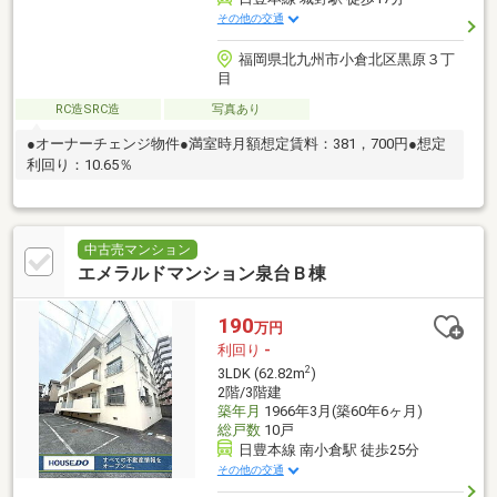
その他の交通
福岡県北九州市小倉北区黒原３丁
目
RC造SRC造
写真あり
●オーナーチェンジ物件●満室時月額想定賃料：381，700円●想定
利回り：10.65％
中古売マンション
エメラルドマンション泉台Ｂ棟
190
万円
利回り
-
2
3LDK (62.82m
)
2階/3階建
築年月
1966年3月(築60年6ヶ月)
総戸数
10戸
日豊本線 南小倉駅 徒歩25分
その他の交通