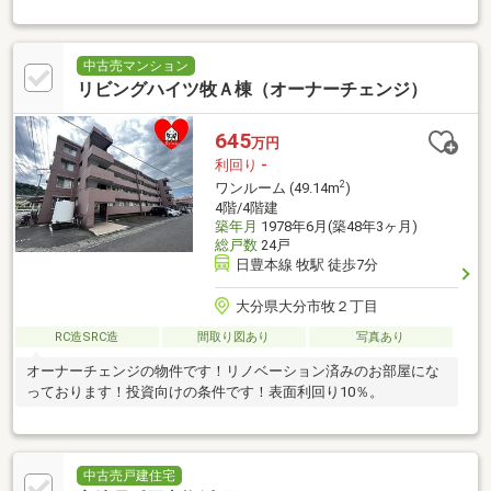
中古売マンション
リビングハイツ牧Ａ棟（オーナーチェンジ）
645
万円
利回り
-
2
ワンルーム (49.14m
)
4階/4階建
築年月
1978年6月(築48年3ヶ月)
総戸数
24戸
日豊本線 牧駅 徒歩7分
大分県大分市牧２丁目
RC造SRC造
間取り図あり
写真あり
オーナーチェンジの物件です！リノベーション済みのお部屋にな
っております！投資向けの条件です！表面利回り10％。
中古売戸建住宅