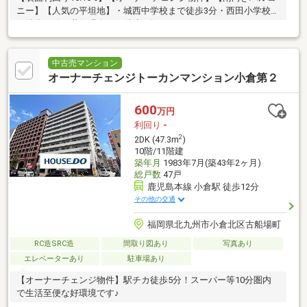
ニー】【人気の平坦地】・城西中学校まで徒歩3分・西田小学校ま
で徒歩10分・薬師温泉まで徒歩1分
中古売マンション
オーナーチェンジトーカンマンション小倉第２
600
万円
利回り
-
2
2DK (47.3m
)
10階/11階建
築年月
1983年7月(築43年2ヶ月)
総戸数
47戸
鹿児島本線 小倉駅 徒歩12分
その他の交通
福岡県北九州市小倉北区古船場町
RC造SRC造
間取り図あり
写真あり
エレベーターあり
駐車場あり
【オーナーチェンジ物件】駅チカ徒歩5分！スーパー等10分圏内
で生活至便な好環境です♪