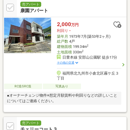
売アパート
康園アパート
2,000
万円
利回り
-
築年月
1973年7月(築53年2ヶ月)
総戸数
4戸
2
建物面積
199.34m
2
土地面積
330m
日豊本線 安部山公園駅 徒歩17分
その他の交通
福岡県北九州市小倉北区霧ケ丘３
丁目
RC造SRC造
写真あり
●オーナーチェンジ物件※想定月額賃料や利回りなどの詳しいこと
についてはご連絡ください。
売アパート
チェリーコート３