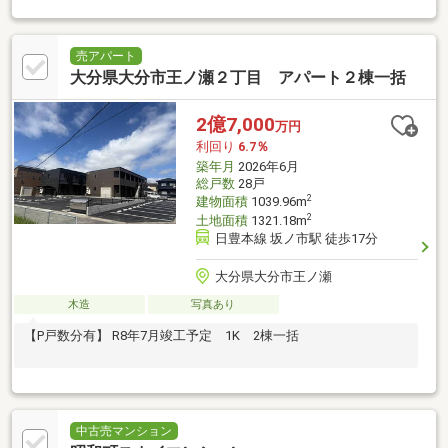
売アパート
大分県大分市王ノ瀬２丁目 アパート２棟一括
2億7,000
万円
利回り
6.7％
築年月
2026年6月
総戸数
28戸
2
建物面積
1039.96m
2
土地面積
1321.18m
日豊本線 坂ノ市駅 徒歩17分
大分県大分市王ノ瀬
木造
写真あり
【P戸数分有】 R8年7月竣工予定 1K 2棟一括
中古売マンション