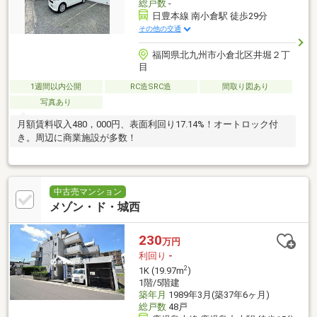
総戸数
-
日豊本線 南小倉駅 徒歩29分
その他の交通
福岡県北九州市小倉北区井堀２丁
目
1週間以内公開
RC造SRC造
間取り図あり
写真あり
月額賃料収入480，000円、表面利回り17.14%！オートロック付
き。周辺に商業施設が多数！
中古売マンション
メゾン・ド・城西
230
万円
利回り
-
2
1K (19.97m
)
1階/5階建
築年月
1989年3月(築37年6ヶ月)
総戸数
48戸