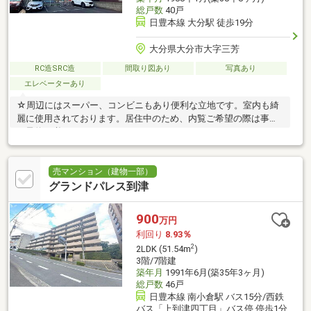
総戸数
40戸
日豊本線 大分駅 徒歩19分
大分県大分市大字三芳
RC造SRC造
間取り図あり
写真あり
エレベーターあり
☆周辺にはスーパー、コンビニもあり便利な立地です。室内も綺
麗に使用されております。居住中のため、内覧ご希望の際は事前
に予約が必要となります。
売マンション（建物一部）
グランドパレス到津
900
万円
利回り
8.93％
2
2LDK (51.54m
)
3階/7階建
築年月
1991年6月(築35年3ヶ月)
総戸数
46戸
日豊本線 南小倉駅 バス15分/西鉄
バス「上到津四丁目」バス停 停歩1分