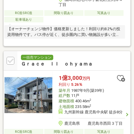
丁目
RC造SRC造
間取り図あり
写真あり
駐車場あり
【オーナーチェンジ物件】価格更新しました！利回り約8.2%の投
資用物件です。バス停が近く、徒歩圏内に買い物施設が多い立地
です♪
一括売マンション
Ｇｒａｃｅ ＩＩ ｏｈｙａｍａ
1億3,000
万円
利回り
5.26％
築年月
1987年9月(築39年)
総戸数
11戸
2
建物面積
400.46m
2
土地面積
235.58m
九州新幹線 鹿児島中央駅 徒歩8分
鹿児島県 鹿児島市西田３丁目
RC造SRC造
間取り図あり
写真あり