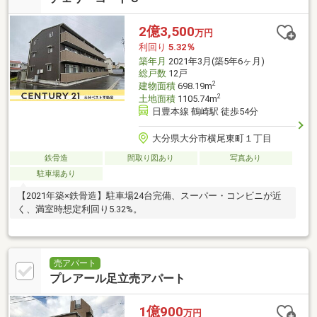
2億3,500
万円
利回り
5.32％
築年月
2021年3月(築5年6ヶ月)
総戸数
12戸
2
建物面積
698.19m
2
土地面積
1105.74m
日豊本線 鶴崎駅 徒歩54分
大分県大分市横尾東町１丁目
鉄骨造
間取り図あり
写真あり
駐車場あり
【2021年築×鉄骨造】駐車場24台完備、スーパー・コンビニが近
く、満室時想定利回り5.32%。
売アパート
プレアール足立売アパート
1億900
万円