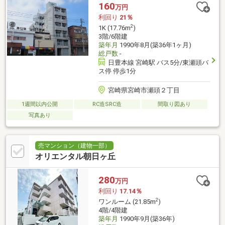
160
万円
利回り
21％
2
1K (17.76m
)
3階/6階建
築年月
1990年8月(築36年1ヶ月)
総戸数
-
日豊本線 宮崎駅 バス5分/東瀬頭バ
ス停 停歩1分
宮崎県宮崎市瀬頭２丁目
1週間以内公開
RC造SRC造
間取り図あり
写真あり
売マンション（建物一部）
オリエンタル朝日ヶ丘
280
万円
利回り
17.14％
2
ワンルーム (21.85m
)
4階/4階建
築年月
1990年9月(築36年)