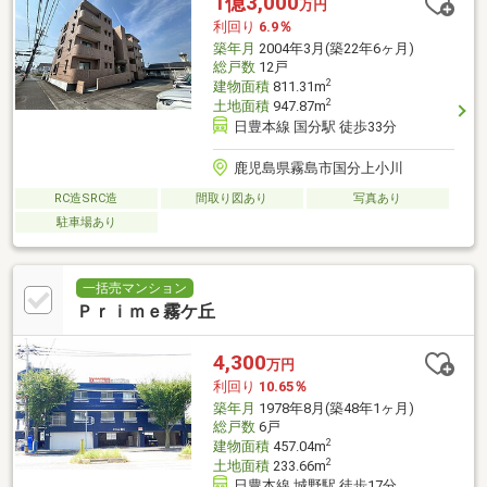
1億3,000
万円
利回り
6.9％
築年月
2004年3月(築22年6ヶ月)
総戸数
12戸
2
建物面積
811.31m
2
土地面積
947.87m
日豊本線 国分駅 徒歩33分
鹿児島県霧島市国分上小川
RC造SRC造
間取り図あり
写真あり
駐車場あり
一括売マンション
Ｐｒｉｍｅ霧ケ丘
4,300
万円
利回り
10.65％
築年月
1978年8月(築48年1ヶ月)
総戸数
6戸
2
建物面積
457.04m
2
土地面積
233.66m
日豊本線 城野駅 徒歩17分