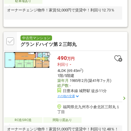
駐車場あり
オーナーチェンジ物件！家賃52,000円で賃貸中！利回り12.73％
中古売マンション
グランドハイツ第２三郎丸
490
万円
利回り
-
2
4LDK (69.45m
)
1階/5階建
築年月
1985年2月(築41年7ヶ月)
総戸数
-
日豊本線 城野駅 徒歩11分
その他の交通
福岡県北九州市小倉北区三郎丸１
丁目
RC造SRC造
間取り図あり
オーナーチェンジ物件！家賃51,000円で賃貸中！利回り12.48％！