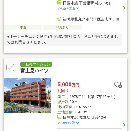
日豊本線 下曽根駅 徒歩78分
その他の交通
福岡県北九州市門司区吉志１丁目
木造
写真あり
●オーナーチェンジ物件●年間想定賃料収入・利回り等につきまし
てはお問合せください。
一括売マンション
富士見ハイツ
5,000
万円
利回り
-
築年月
1978年11月(築47年10ヶ月)
総戸数
20戸
2
建物面積
1102.55m
2
土地面積
509.08m
日豊本線 城野駅 徒歩10分
その他の交通