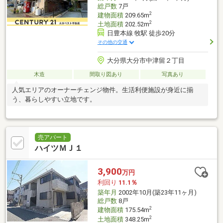
総戸数
7戸
2
建物面積
209.65m
2
土地面積
202.52m
日豊本線 牧駅 徒歩20分
その他の交通
大分県大分市中津留２丁目
木造
間取り図あり
写真あり
人気エリアのオーナーチェンジ物件。生活利便施設が身近に揃
う、暮らしやすい立地です。
売アパート
ハイツＭＪ１
3,900
万円
利回り
11.1％
築年月
2002年10月(築23年11ヶ月)
総戸数
8戸
2
建物面積
175.54m
2
土地面積
348.25m