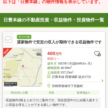
以下は「日豊本線」の物件情報を表示しています。
日豊本線の不動産投資・収益物件・投資物件一覧
売その他
貸家物件で安定の収入が期待できる収益物件です
400
万円
利回り
-
築年月
1957年1月(築69年8ヶ月)
2
建物面積
40.99m
2
土地面積
357.25m
日豊本線 西都城駅 徒歩37分
宮崎県都城市下長飯町
3日以内に公開
木造
駐車場あり
収益物件2棟まとめてのご案内です。現在賃貸中のため購入後すぐ
に収益を得ることができる嬉しい物件です。