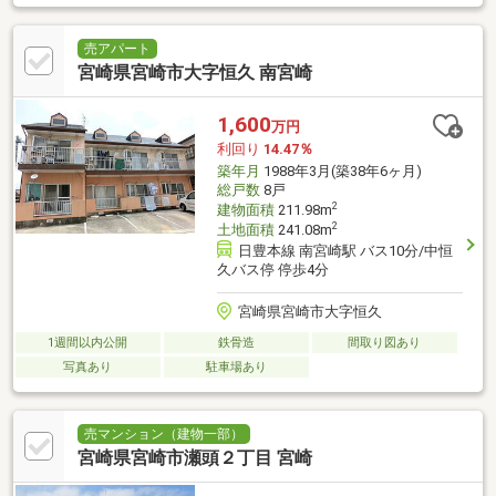
売アパート
宮崎県宮崎市大字恒久 南宮崎
1,600
万円
利回り
14.47％
築年月
1988年3月(築38年6ヶ月)
総戸数
8戸
2
建物面積
211.98m
2
土地面積
241.08m
日豊本線 南宮崎駅 バス10分/中恒
久バス停 停歩4分
宮崎県宮崎市大字恒久
1週間以内公開
鉄骨造
間取り図あり
写真あり
駐車場あり
売マンション（建物一部）
宮崎県宮崎市瀬頭２丁目 宮崎