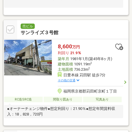
売ビル
サンライズ３号館
8,600
万円
利回り
21.9％
築年月
1981年1月(築45年8ヶ月)
2
建物面積
1091.19m
2
土地面積
736.23m
日豊本線 苅田駅 徒歩7分
その他の交通
福岡県京都郡苅田町京町１丁目
RC造SRC造
間取り図あり
写真あり
●オーナーチェンジ物件●想定利回り：21.90％●想定年間賃料収
入：18，828，720円