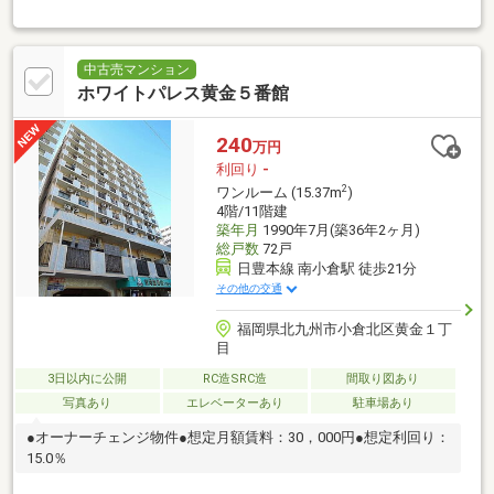
中古売マンション
ホワイトパレス黄金５番館
240
万円
利回り
-
2
ワンルーム (15.37m
)
4階/11階建
築年月
1990年7月(築36年2ヶ月)
総戸数
72戸
日豊本線 南小倉駅 徒歩21分
その他の交通
福岡県北九州市小倉北区黄金１丁
目
3日以内に公開
RC造SRC造
間取り図あり
写真あり
エレベーターあり
駐車場あり
●オーナーチェンジ物件●想定月額賃料：30，000円●想定利回り：
15.0％