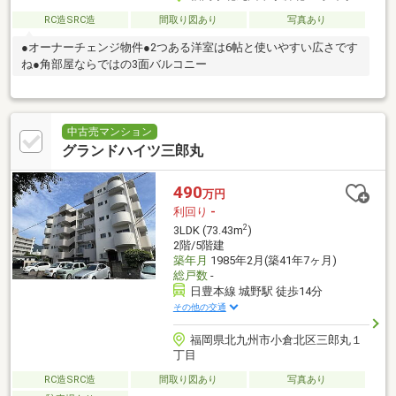
RC造SRC造
間取り図あり
写真あり
●オーナーチェンジ物件●2つある洋室は6帖と使いやすい広さです
ね●角部屋ならではの3面バルコニー
中古売マンション
グランドハイツ三郎丸
490
万円
利回り
-
2
3LDK (73.43m
)
2階/5階建
築年月
1985年2月(築41年7ヶ月)
総戸数
-
日豊本線 城野駅 徒歩14分
その他の交通
福岡県北九州市小倉北区三郎丸１
丁目
RC造SRC造
間取り図あり
写真あり