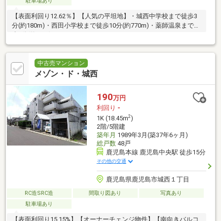
駐車場あり
【表面利回り12.62％】【人気の平坦地】・城西中学校まで徒歩3
分(約180m)・西田小学校まで徒歩10分(約770m)・薬師温泉まで徒
歩1分(約80m)
中古売マンション
メゾン・ド・城西
190
万円
利回り
-
2
1K (18.45m
)
2階/5階建
築年月
1989年3月(築37年6ヶ月)
総戸数
48戸
鹿児島本線 鹿児島中央駅 徒歩15分
その他の交通
鹿児島県鹿児島市城西１丁目
RC造SRC造
間取り図あり
写真あり
駐車場あり
【表面利回り15.15%】【オーナーチェンジ物件】【南向きバルコ