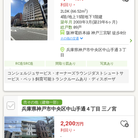
利回り
-
2
2LDK (66.52m
)
4階/地上15階地下1階建
築年月
2003年3月(築23年6ヶ月)
総戸数
89戸
阪神電鉄本線 神戸三宮駅 徒歩8分
その他の交通
兵庫県神戸市中央区中山手通３丁
目
RC造SRC造
間取り図あり
写真あり
コンシェルジュサービス・オーナーズラウンジダストシュートサ
ービス・ペット飼育可能トランクルームあり・ディスポーザ
売その他（建物一部）
兵庫県神戸市中央区中山手通４丁目 三ノ宮
2,200
万円
利回り
-
-