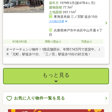
築年月
1979年3月(築47年6ヶ月)
2
建物面積
77.7m
2
土地面積
397.11m
東海道本線 三ノ宮駅 徒歩15分
その他の交通
兵庫県神戸市中央区中山手通４丁
目
RC造SRC造
間取り図あり
写真あり
オーナーチェンジ物件！1階店舗部分、年間174万円で賃貸中。Ｊ
Ｒ「元町」駅徒歩11分、「三ノ宮」駅徒歩15分の好立地！
もっと見る
お気に入り物件一覧を見る