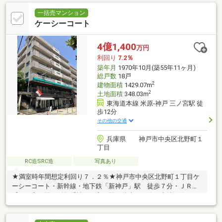
一括売マンション
ケーシーコート
4億1,400
万円
利回り
7.2％
築年月
1970年10月(築55年11ヶ月)
総戸数
18戸
2
建物面積
1429.07m
2
土地面積
348.03m
東海道本線 米原-神戸 三ノ宮駅 徒
歩12分
その他の交通
兵庫県 神戸市中央区北野町１
丁目
RC造SRC造
写真あり
★満室時年間想定利回り７．２％★神戸市中央区北野町１丁目ケ
ーシーコート・新幹線・地下鉄「新神戸」駅 徒歩７分・ＪＲ
「三ノ宮」駅・阪急「神戸三宮」駅 徒歩１２分・土地 約１０
５．２７坪（セットバック面積含む）・建物 約４３２．２９
坪・店舗×８戸、住戸×１０戸（２ＬＤＫ～３ＬＤＫ）（住居間取