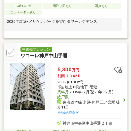
RC造SRC造
間取り図あり
写真あり
エレベーターあり
2025年建築×メリケンパークを望むタワーレジデンス
中古売マンション
ワコーレ神戸中山手通
5,300
万円
利回り
3.62％
2
2LDK (61.18m
)
5階/地上13階地下1階建
築年月
2005年12月(築20年9ヶ月)
総戸数
-
東海道本線 米原-神戸 三ノ宮駅 徒
歩11分
その他の交通
神戸市中央区中山手通２丁目