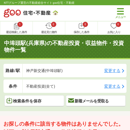
NTTグループ運営の不動産総合サイト goo住宅・不動産
1
0
0
0
最近検索した条件
最近見た物件
保存した条件
お気に入り
中埠頭駅(兵庫県)の不動産投資・収益物件・投資
物件一覧
路線/駅
変更する
神戸新交通(中埠頭駅)
条件
変更する
不動産投資(全て)
検索条件を保存
新着メールを受取る
お探しの条件に該当する物件はありませんでした。