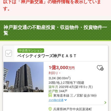
以下は「神戸新交通」の物件情報を表示していま
す。
神戸新交通の不動産投資・収益物件・投資物件一
覧
中古売マンション
ベイシティタワーズ神戸ＥＡＳＴ
1億3,000
万円
利回り
-
2
2LDK (80.03m
)
20階/地上27階地下1階建
築年月
2025年4月(築1年5ヶ月)
総戸数
344戸
東海道本線 三ノ宮駅 徒歩18分
その他の交通
兵庫県神戸市中央区新港町