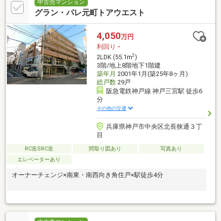
詳細：２ＬＤＫ×５戸、３ＬＤＫ×５戸）・修繕・工事履歴あ
中古売マンション
り。・北野通りに面し、南西角地のため視認性も良く、室内も明
グラン・パレ元町トアウエスト
るいです。確認済証：有検査済証：無預り敷金等（金７，８９
８，０００円）返還債務のみ持ち回り。１階部分は車庫を店舗に
4,050
万円
転用しております。２階部分は住居を店舗に転用しております。
利回り
-
2
2LDK (55.1m
)
3階/地上8階地下1階建
築年月
2001年1月(築25年8ヶ月)
総戸数
29戸
阪急電鉄神戸線 神戸三宮駅 徒歩6
分
その他の交通
兵庫県神戸市中央区北長狭通３丁
目
RC造SRC造
間取り図あり
写真あり
エレベーターあり
オーナーチェンジ×南東・南西向き角住戸×駅徒歩4分