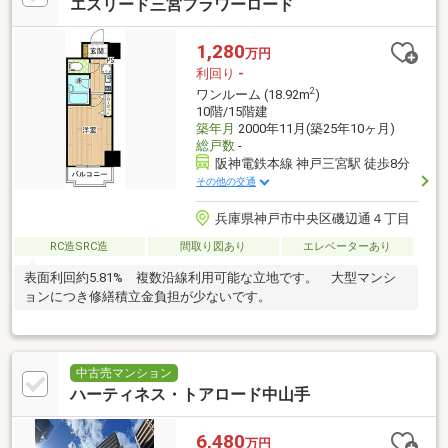
エスリード三宮フラワーロード
1,280
万円
利回り
-
2
ワンルーム (18.92m
)
10階/15階建
築年月
2000年11月(築25年10ヶ月)
総戸数
-
阪神電鉄本線 神戸三宮駅 徒歩8分
その他の交通
兵庫県神戸市中央区磯辺通４丁目
RC造SRC造
間取り図あり
エレベーターあり
表面利回約5.81% 複数沿線利用可能な立地です。 大型マンシ
ョンにつき修繕積立金負担が少ないです。
中古売マンション
ハーティネス・トアロード中山手
6,480
万円