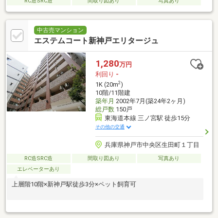
RC造SRC造
間取り図あり
写真あり
中古売マンション
エステムコート新神戸エリタージュ
1,280
万円
利回り
-
2
1K (20m
)
10階/11階建
築年月
2002年7月(築24年2ヶ月)
総戸数
150戸
東海道本線 三ノ宮駅 徒歩15分
その他の交通
兵庫県神戸市中央区生田町１丁目
RC造SRC造
間取り図あり
写真あり
エレベーターあり
上層階10階×新神戸駅徒歩3分×ペット飼育可