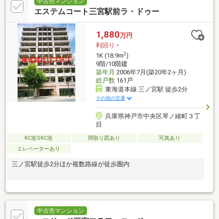
中古売マンション
エステムコート三宮駅前ラ・ドゥー
1,880
万円
利回り
-
2
1K (18.9m
)
9階/10階建
築年月
2006年7月(築20年2ヶ月)
総戸数
161戸
東海道本線 三ノ宮駅 徒歩2分
その他の交通
兵庫県神戸市中央区琴ノ緒町３丁
目
RC造SRC造
間取り図あり
写真あり
エレベーターあり
三ノ宮駅徒歩2分ほか複数路線が徒歩圏内
中古売マンション