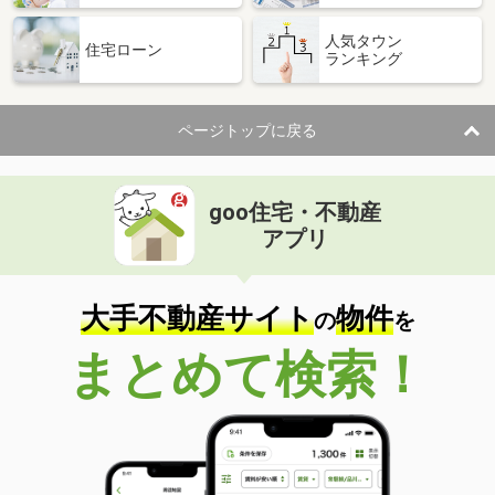
人気タウン
住宅ローン
ランキング
ページトップに戻る
goo住宅・不動産
アプリ
大手不動産サイト
物件
の
を
まとめて検索！