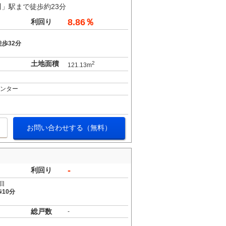
川」駅まで徒歩約23分
8.86％
利回り
歩32分
土地面積
2
121.13m
センター
お問い合わせする（無料）
-
利回り
目
10分
総戸数
-