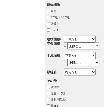
建物構造
木造
RC造・SRC造
鉄骨造
その他
建物面積/
専有面積
～
土地面積
～
駅徒歩
その他
賃貸中
売主・代理
間取り図あり
写真あり