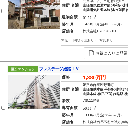
兵庫県加古川市別府町別府
住所 交通
山陽電気鉄道本線 別府駅 徒歩
山陽電気鉄道本線 浜の宮駅 徒
建物面積
2
61.56m
築年月
1978年1月(築48年8ヶ月)
店舗名
株式会社TSUKUBITO
木造
間取り図あり
写真あり
お気に入りに登録
プレステージ姫路ＩＶ
区分マンション
1,380万円
価格
姫路市飾磨区野田町
住所 交通
山陽電鉄本線 手柄駅 徒歩17
山陽本線 神戸-下関 姫路駅 徒
階数
7階/11階建
専有面積
2
56.66m
築年月
1998年1月(築28年8ヶ月)
店舗名
株式会社福屋不動産販売 姫