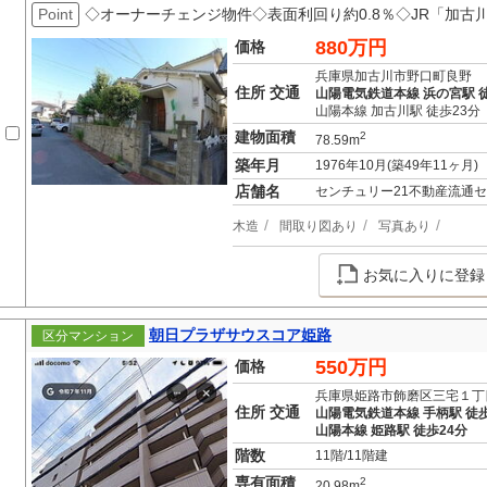
Point
◇オーナーチェンジ物件◇表面利回り約0.8％◇JR「加古
880万円
価格
兵庫県加古川市野口町良野
住所 交通
山陽電気鉄道本線 浜の宮駅 徒
山陽本線 加古川駅 徒歩23分
建物面積
2
78.59m
築年月
1976年10月(築49年11ヶ月)
店舗名
センチュリー21不動産流通
木造
間取り図あり
写真あり
お気に入りに登録
朝日プラザサウスコア姫路
区分マンション
550万円
価格
兵庫県姫路市飾磨区三宅１丁
住所 交通
山陽電気鉄道本線 手柄駅 徒歩
山陽本線 姫路駅 徒歩24分
階数
11階/11階建
専有面積
2
20.98m