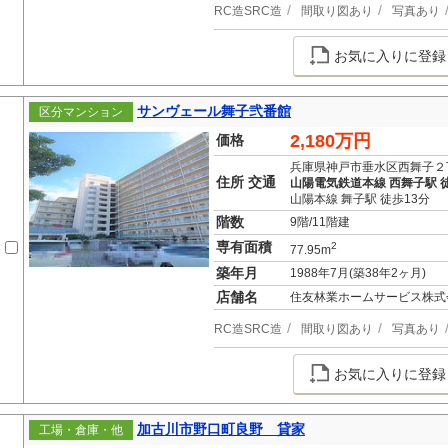
RC造SRC造
間取り図あり
写真あり
お気に入りに登録
サンヴェール舞子弐番館
区分マンション
2,180万円
価格
兵庫県神戸市垂水区西舞子２
住所 交通
山陽電気鉄道本線 西舞子駅 
山陽本線 舞子駅 徒歩13分
階数
9階/11階建
専有面積
2
77.95m
築年月
1988年7月(築38年2ヶ月)
店舗名
住友林業ホームサービス株式
RC造SRC造
間取り図あり
写真あり
お気に入りに登録
加古川市野口町良野 貸家
工場・倉庫・他