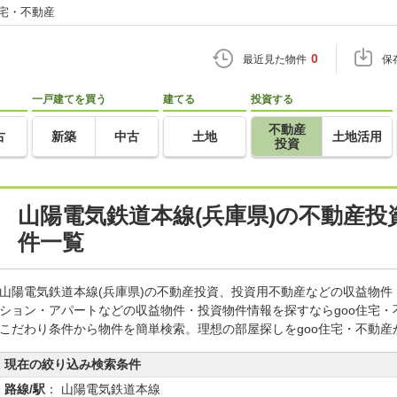
住宅・不動産
0
最近見た物件
保
一戸建てを買う
建てる
投資する
不動産
古
新築
中古
土地
土地活用
投資
山陽電気鉄道本線(兵庫県)の不動産
件一覧
山陽電気鉄道本線(兵庫県)の不動産投資、投資用不動産などの収益物
ション・アパートなどの収益物件・投資物件情報を探すならgoo住宅
こだわり条件から物件を簡単検索。理想の部屋探しをgoo住宅・不動産
現在の絞り込み検索条件
路線/駅
： 山陽電気鉄道本線