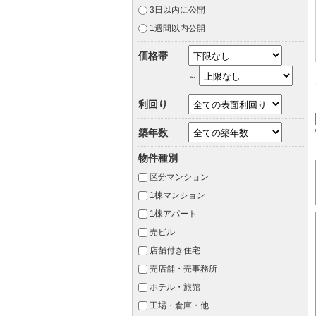
3日以内に公開
1週間以内公開
価格帯
～
利回り
築年数
物件種別
区分マンション
1棟マンション
1棟アパート
売ビル
店舗付き住宅
売店舗・売事務所
ホテル・旅館
工場・倉庫・他