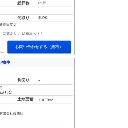
総戸数
85戸
間取り
3LDK
新長田支店
写真あり
駐車場あり
お問い合わせする（無料）
ジ物件
-
利回り
目
歩13分
土地面積
2
110.19m
有限会社藤川組