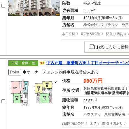
階数
4階/12階建
専有面積
2
63.5m
築年月
1981年4月(築45年5ヶ月)
店舗名
株式会社エヌプラッツ 神戸
本日公開
RC造SRC造
間取り図あり
お気に入りに登録
中古戸建 播磨町古田１丁目オーナーチェン
工場・倉庫・他
Point
◆オーナーチェンジ物件◆現在賃借人あり
980万円
価格
兵庫県加古郡播磨町古田１丁
住所 交通
山陽電気鉄道本線 播磨町駅 徒
建物面積
2
93.57m
築年月
1993年6月(築33年3ヶ月)
店舗名
ハウスドゥ 東加古川駅南 
3日以内に公開
木造
間取り図あり