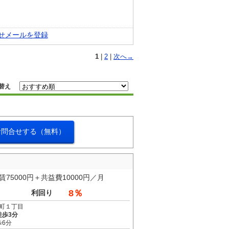
せメールを登録
1
|
2
|
次へ→
替え
お問合せする（無料）
5000円＋共益費10000円／月
8％
利回り
町１丁目
徒歩3分
歩6分