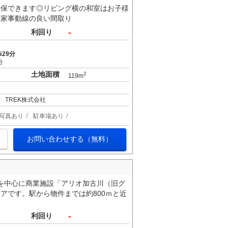
確保できます◎リビング横の和室はお子様
た家事動線の良い間取り
-
利回り
29分
分
土地面積
2
119m
TREK株式会社
写真あり
駐車場あり
お問い合わせする（無料）
を中心に商業施設「アリオ加古川（旧グ
アです。駅から物件までは約800ｍと近
-
利回り