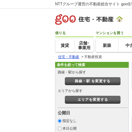
NTTグループ運営の不動産総合サイト goo
借りる
マンションを買う
店舗･
賃貸
新築
中
事業用
住宅・不動産
>
不動産投資
条件を絞って検索
路線・駅から探す
路線・駅 を変更する
エリアから探す
エリアを変更する
公開日
指定なし
本日公開