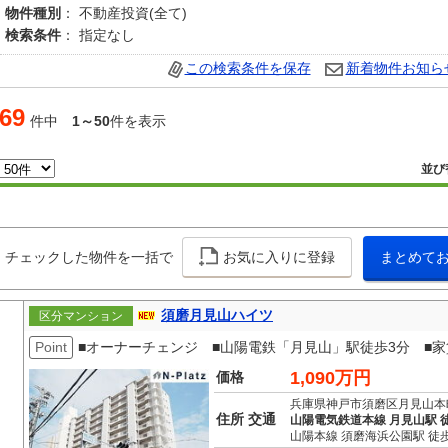
物件種別
： 不動産投資(全て)
検索条件
： 指定なし
この検索条件を保存
新着物件お知ら
69
件中
1～50
件を表示
並び
チェックした物件を一括で
お気に入りに登録
まとめて
須磨月見山ハイツ
区分マンション
Point
■オーナーチェンジ ■山陽電鉄「月見山」駅徒歩3分 ■家賃7
1,090万円
価格
兵庫県神戸市須磨区月見山本
住所 交通
山陽電気鉄道本線 月見山駅 
山陽本線 須磨海浜公園駅 徒