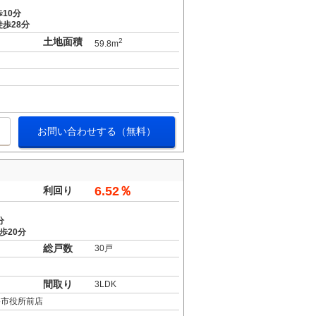
10分
歩28分
土地面積
2
59.8m
お問い合わせする（無料）
6.52％
利回り
分
歩20分
総戸数
30戸
間取り
3LDK
路市役所前店