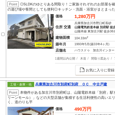
Point
◎5LDKのゆとりある間取り！ご家族それぞれのお部屋を
の遊び場や客間としても便利◎キッチン・洗面・浴室がまとまっ
1,280万円
価格
兵庫県加古川市野口町長砂
住所 交通
山陽電気鉄道本線 別府駅 徒歩
山陽本線 東加古川駅 徒歩36
建物面積
2
104.33m
築年月
1993年5月(築33年4ヶ月)
店舗名
ハウスドゥ 加古川インター 
1週間以内公開
木造
間取り図あり
お気に入りに登録
兵庫県加古川市別府町別府 ＯＣ 中古戸建
工場・倉庫・他
Point
本物件がある加古川市別府町は、山陽電鉄本線「別府」駅
リーンモール）」などの大型店舗が集積する生活利便性の高いエリ
く、道のりも平
490万円
価格