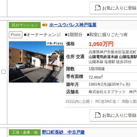
お気に入りに登録
ホーユウパレス神戸塩屋
区分マンション
Point
■オーナーチェンジ ■1階部分 ■和室に掘りごたつ有
1,050万円
価格
兵庫県神戸市垂水区塩屋北町
住所 交通
山陽電気鉄道本線 山陽塩屋駅
山陽本線 塩屋駅 徒歩25分
階数
1階/3階建
専有面積
2
72.46m
築年月
1991年2月(築35年7ヶ月)
店舗名
株式会社エヌプラッツ 神戸
3日以内に公開
RC造SRC造
間取り図
お気に入りに登録
野口町長砂 中古戸建
工場・倉庫・他