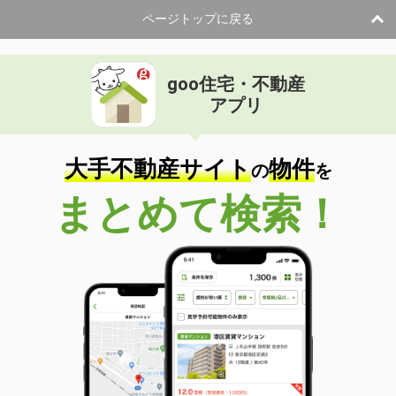
ページトップに戻る
goo住宅・不動産
アプリ
大手不動産サイト
物件
の
を
まとめて検索！