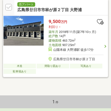
売アパート
広島県廿日市市林が原２丁目 大野浦
9,500
万円
利回り
-
築年月
2018年11月(築7年10ヶ月)
総戸数
14戸
2
建物面積
463.72m
2
土地面積
907.25m
山陽本線 大野浦駅 徒歩17分
広島県廿日市市林が原２丁目
木造
間取り図あり
写真あり
駐車場あり
1
件