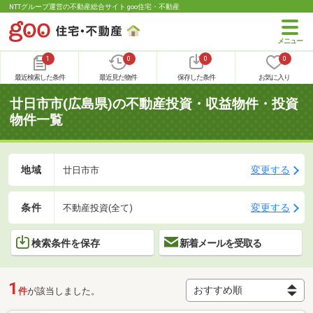
NTTグループ運営の不動産総合サイト goo住宅・不動産
1
0
0
0
最近検索した条件
最近見た物件
保存した条件
お気に入り
廿日市市(広島県)の不動産投資・収益物件・投資
物件一覧
地域
変更する
廿日市市
条件
変更する
不動産投資(全て)
検索条件を保存
新着メールを受取る
1
件
が該当しました。