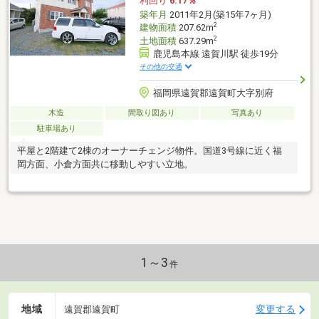
利回り
6.17％
築年月
2011年2月(築15年7ヶ月)
2
建物面積
207.62m
2
土地面積
637.29m
鹿児島本線 遠賀川駅 徒歩19分
その他の交通
福岡県遠賀郡遠賀町大字別府
木造
間取り図あり
写真あり
駐車場あり
平屋と2階建て2棟のオーナーチェンジ物件。国道3号線に近く福
岡方面、小倉方面共に移動しやすい立地。
1～3
件
地域
変更する
遠賀郡遠賀町