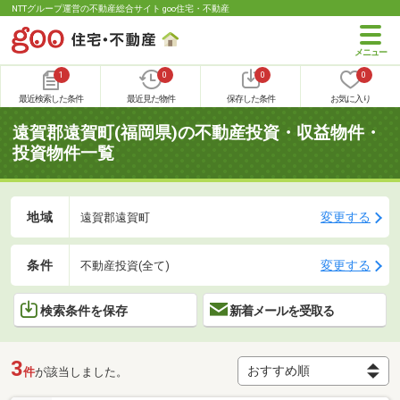
NTTグループ運営の不動産総合サイト goo住宅・不動産
1
0
0
0
最近検索した条件
最近見た物件
保存した条件
お気に入り
遠賀郡遠賀町(福岡県)の不動産投資・収益物件・
投資物件一覧
地域
変更する
遠賀郡遠賀町
条件
変更する
不動産投資(全て)
検索条件を保存
新着メールを受取る
3
件
が該当しました。