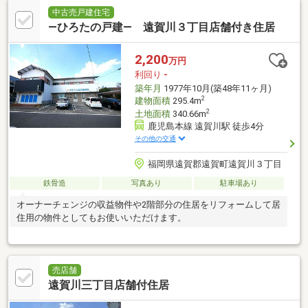
中古売戸建住宅
―ひろたの戸建― 遠賀川３丁目店舗付き住居
2,200
万円
利回り
-
築年月
1977年10月(築48年11ヶ月)
2
建物面積
295.4m
2
土地面積
340.66m
鹿児島本線 遠賀川駅 徒歩4分
その他の交通
福岡県遠賀郡遠賀町遠賀川３丁目
鉄骨造
写真あり
駐車場あり
オーナーチェンジの収益物件や2階部分の住居をリフォームして居
住用の物件としてもお使いいただけます。
売店舗
遠賀川三丁目店舗付住居