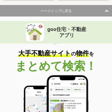
ページトップに戻る
goo住宅・不動産
アプリ
大手不動産サイト
物件
の
を
まとめて検索！