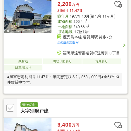
2,200
万円
利回り
11.47％
築年月
1977年10月(築48年11ヶ月)
2
建物面積
295.4m
2
土地面積
340.66m
用途地域
１種住居
鹿児島本線 遠賀川駅 徒歩7分
その他の交通
福岡県遠賀郡遠賀町遠賀川３丁目
鉄骨造
間取り図あり
写真あり
駐車場あり
●満室想定利回り11.47％・年間想定収入2，868，000円●全6戸中3
件賃貸中です。
売その他
大字別府戸建
3,400
万円