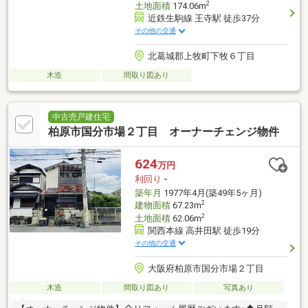
2
土地面積
174.06m
近鉄生駒線 王寺駅 徒歩37分
その他の交通
北葛城郡上牧町下牧６丁目
木造
間取り図あり
中古売戸建住宅
柏原市国分市場２丁目 オーナーチェンジ物件
624
万円
利回り
-
築年月
1977年4月(築49年5ヶ月)
2
建物面積
67.23m
2
土地面積
62.06m
関西本線 高井田駅 徒歩19分
その他の交通
大阪府柏原市国分市場２丁目
木造
間取り図あり
写真あり