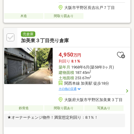
大阪市平野区長吉出戸７丁目
木造
間取り図あり
売倉庫
加美東３丁目売り倉庫
4,950
万円
利回り
8.1％
築年月
1968年6月(築58年3ヶ月)
2
建物面積
187.45m
2
土地面積
253.67m
関西本線 加美駅 徒歩18分
その他の交通
大阪府大阪市平野区加美東３丁目
鉄骨造
間取り図あり
写真あり
★オーナーチェンジ物件！満室想定利回り：8.1％！