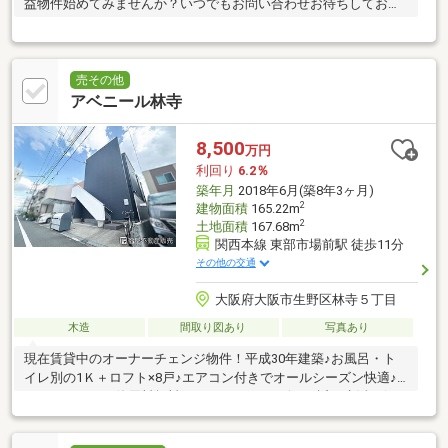
益物件始めてみませんか？いつでもお問い合わせお待ちしており
ます♪
売その他
アベニール林寺
8,500
万円
利回り
6.2％
築年月
2018年6月(築8年3ヶ月)
2
建物面積
165.22m
2
土地面積
167.68m
関西本線 東部市場前駅 徒歩11分
その他の交通
大阪府大阪市生野区林寺５丁目
木造
間取り図あり
写真あり
現在賃貸中のオーナーチェンジ物件！平成30年建築♪お風呂・ト
イレ別の1Ｋ＋ロフト×8戸♪エアコン付きでオールシーズン快適♪
インターネット使用料無料♪スーパーやコンビニが近く生活至便で
す♪