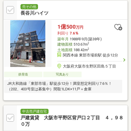
売その他
長谷川ハイツ
1億500
万円
利回り
7.6％
築年月
1988年9月(築38年)
2
建物面積
510.67m
2
土地面積
188.42m
関西本線 東部市場前駅 徒歩12分
大阪府大阪市生野区田島５丁目
鉄骨造
写真あり
JR大和路線「東部市場」駅徒歩12分！満室想定利回り7.6％！
（202、403号室は募集中）間取1LDK×11戸＋倉庫
中古売戸建住宅
戸建賃貸 大阪市平野区背戸口２丁目 ４，９８
０万