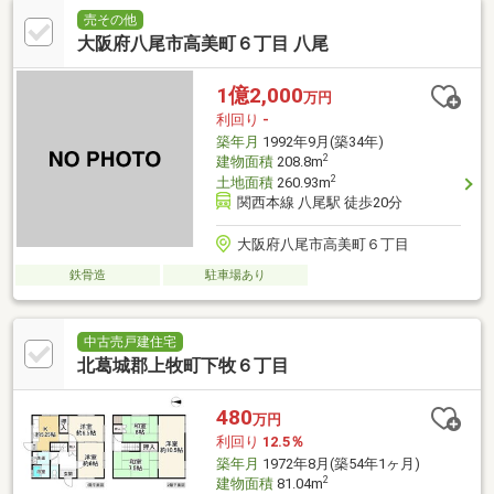
売その他
大阪府八尾市高美町６丁目 八尾
1億2,000
万円
利回り
-
築年月
1992年9月(築34年)
2
建物面積
208.8m
2
土地面積
260.93m
関西本線 八尾駅 徒歩20分
大阪府八尾市高美町６丁目
鉄骨造
駐車場あり
中古売戸建住宅
北葛城郡上牧町下牧６丁目
480
万円
利回り
12.5％
築年月
1972年8月(築54年1ヶ月)
2
建物面積
81.04m