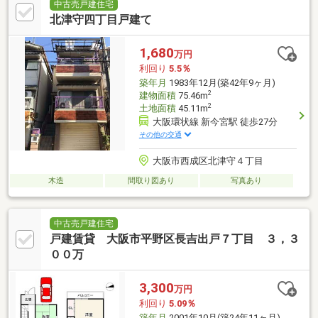
中古売戸建住宅
北津守四丁目戸建て
1,680
万円
利回り
5.5％
築年月
1983年12月(築42年9ヶ月)
2
建物面積
75.46m
2
土地面積
45.11m
大阪環状線 新今宮駅 徒歩27分
その他の交通
大阪市西成区北津守４丁目
木造
間取り図あり
写真あり
中古売戸建住宅
戸建賃貸 大阪市平野区長吉出戸７丁目 ３，３
００万
3,300
万円
利回り
5.09％
築年月
2001年10月(築24年11ヶ月)