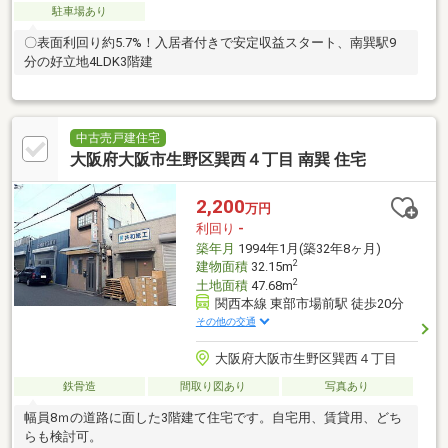
駐車場あり
〇表面利回り約5.7%！入居者付きで安定収益スタート、南巽駅9
分の好立地4LDK3階建
中古売戸建住宅
大阪府大阪市生野区巽西４丁目 南巽 住宅
2,200
万円
利回り
-
築年月
1994年1月(築32年8ヶ月)
2
建物面積
32.15m
2
土地面積
47.68m
関西本線 東部市場前駅 徒歩20分
その他の交通
大阪府大阪市生野区巽西４丁目
鉄骨造
間取り図あり
写真あり
幅員8ｍの道路に面した3階建て住宅です。自宅用、賃貸用、どち
らも検討可。