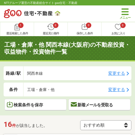
NTTグループ運営の不動産総合サイト goo住宅・不動産
1
0
0
0
最近検索した条件
最近見た物件
保存した条件
お気に入り
工場・倉庫・他 関西本線(大阪府)の不動産投資・
収益物件・投資物件一覧
路線/駅
変更する
関西本線
条件
変更する
工場・倉庫・他
検索条件を保存
新着メールを受取る
16
件
が該当しました。