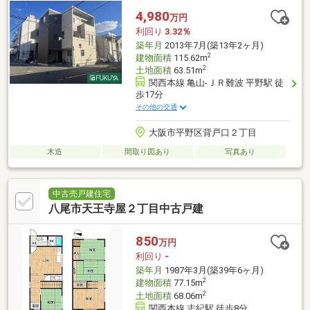
4,980
万円
利回り
3.32％
築年月
2013年7月(築13年2ヶ月)
2
建物面積
115.62m
2
土地面積
63.51m
関西本線 亀山-ＪＲ難波 平野駅 徒
歩17分
その他の交通
大阪市平野区背戸口２丁目
木造
間取り図あり
写真あり
中古売戸建住宅
八尾市天王寺屋２丁目中古戸建
850
万円
利回り
-
築年月
1987年3月(築39年6ヶ月)
2
建物面積
77.15m
2
土地面積
68.06m
関西本線 志紀駅 徒歩8分