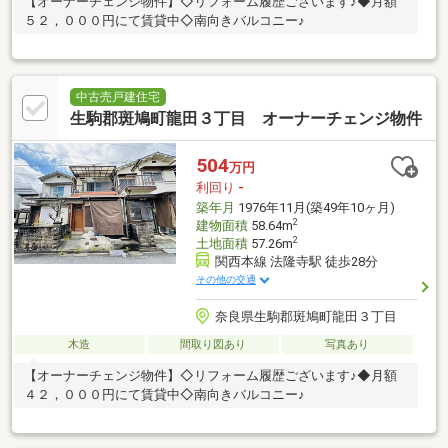
【オーナーチェンジ物件】◇リフォーム履歴ございます♪◆月額
５２，０００円にて賃貸中◇南向きバルコニー♪
中古売戸建住宅
生駒郡斑鳩町龍田３丁目 オーナーチェンジ物件
504
万円
利回り
-
築年月
1976年11月(築49年10ヶ月)
2
建物面積
58.64m
2
土地面積
57.26m
関西本線 法隆寺駅 徒歩28分
その他の交通
奈良県生駒郡斑鳩町龍田３丁目
木造
間取り図あり
写真あり
【オーナーチェンジ物件】◇リフォーム履歴ございます♪◆月額
４２，０００円にて賃貸中◇南向きバルコニー♪