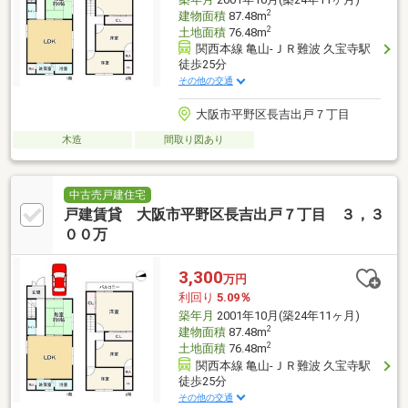
2
建物面積
87.48m
2
土地面積
76.48m
関西本線 亀山-ＪＲ難波 久宝寺駅
徒歩25分
その他の交通
大阪市平野区長吉出戸７丁目
木造
間取り図あり
中古売戸建住宅
戸建賃貸 大阪市平野区長吉出戸７丁目 ３，３
００万
3,300
万円
利回り
5.09％
築年月
2001年10月(築24年11ヶ月)
2
建物面積
87.48m
2
土地面積
76.48m
関西本線 亀山-ＪＲ難波 久宝寺駅
徒歩25分
その他の交通