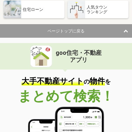
人気タウン
住宅ローン
ランキング
ページトップに戻る
goo住宅・不動産
アプリ
大手不動産サイト
物件
の
を
まとめて検索！