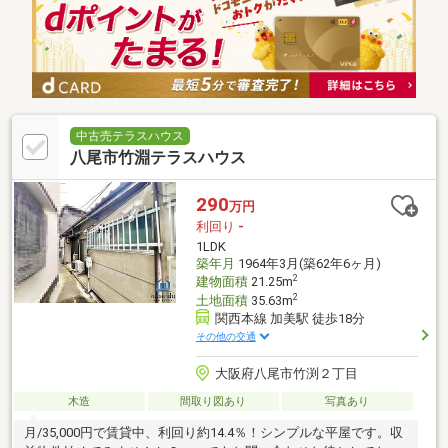
中古売テラスハウス
八尾市竹淵テラスハウス
290
万円
利回り
-
1LDK
築年月
1964年3月(築62年6ヶ月)
2
建物面積
21.25m
2
土地面積
35.63m
関西本線 加美駅 徒歩18分
その他の交通
大阪府八尾市竹渕２丁目
木造
間取り図あり
写真あり
月/35,000円で賃貸中、利回り約14.4％！シンプルな平屋です。収