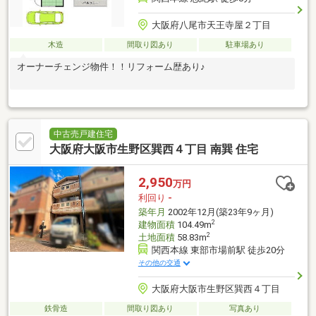
大阪府八尾市天王寺屋２丁目
木造
間取り図あり
駐車場あり
オーナーチェンジ物件！！リフォーム歴あり♪
中古売戸建住宅
大阪府大阪市生野区巽西４丁目 南巽 住宅
2,950
万円
利回り
-
築年月
2002年12月(築23年9ヶ月)
2
建物面積
104.49m
2
土地面積
58.83m
関西本線 東部市場前駅 徒歩20分
その他の交通
大阪府大阪市生野区巽西４丁目
鉄骨造
間取り図あり
写真あり