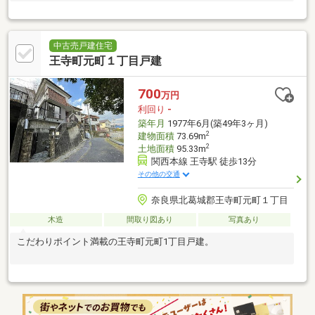
中古売戸建住宅
王寺町元町１丁目戸建
700
万円
利回り
-
築年月
1977年6月(築49年3ヶ月)
2
建物面積
73.69m
2
土地面積
95.33m
関西本線 王寺駅 徒歩13分
その他の交通
奈良県北葛城郡王寺町元町１丁目
木造
間取り図あり
写真あり
こだわりポイント満載の王寺町元町1丁目戸建。