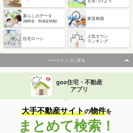
を見つけよう
暮らしのデータ
家賃相場
(補助金・助成金情報)
人気タウン
住宅ローン
ランキング
ページトップに戻る
goo住宅・不動産
アプリ
大手不動産サイト
物件
の
を
まとめて検索！