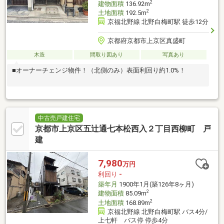
2
建物面積
136.92m
2
土地面積
192.5m
京福北野線 北野白梅町駅 徒歩12分
京都府京都市上京区真盛町
木造
間取り図あり
写真あり
■オーナーチェンジ物件！（北側のみ）表面利回り約1.0%！
中古売戸建住宅
京都市上京区五辻通七本松西入２丁目西柳町 戸
建
7,980
万円
利回り
-
築年月
1900年1月(築126年8ヶ月)
2
建物面積
85.09m
2
土地面積
168.89m
京福北野線 北野白梅町駅 バス4分/
上七軒 バス停 停歩4分