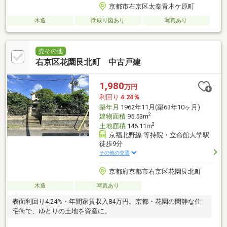
京都市右京区太秦青木ケ原町
木造
間取り図あり
写真あり
売その他
右京区花園艮北町 中古戸建
1,980
万円
利回り
4.24％
築年月
1962年11月(築63年10ヶ月)
2
建物面積
95.53m
2
土地面積
146.11m
京福北野線 等持院・立命館大学駅
徒歩9分
その他の交通
京都府京都市右京区花園艮北町
木造
写真あり
表面利回り4.24%・年間家賃収入84万円。京都・花園の閑静な住
宅街で、ゆとりの土地を資産に。