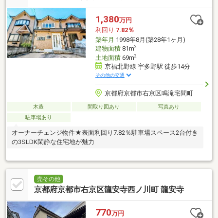
1,380
万円
利回り
7.82％
築年月
1998年8月(築28年1ヶ月)
2
建物面積
81m
2
土地面積
69m
京福北野線 宇多野駅 徒歩14分
その他の交通
京都府京都市右京区鳴滝宅間町
木造
間取り図あり
写真あり
駐車場あり
オーナーチェンジ物件★表面利回り7.82％駐車場スペース2台付き
の3SLDK閑静な住宅地が魅力
売その他
京都府京都市右京区龍安寺西ノ川町 龍安寺
770
万円