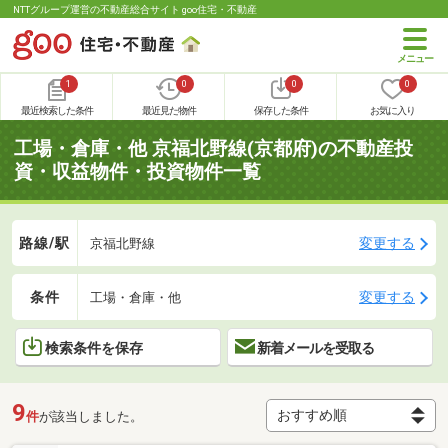
NTTグループ運営の不動産総合サイト goo住宅・不動産
1
0
0
0
最近検索した条件
最近見た物件
保存した条件
お気に入り
工場・倉庫・他 京福北野線(京都府)の不動産投
資・収益物件・投資物件一覧
路線/駅
変更する
京福北野線
条件
変更する
工場・倉庫・他
検索条件を保存
新着メールを受取る
9
件
が該当しました。