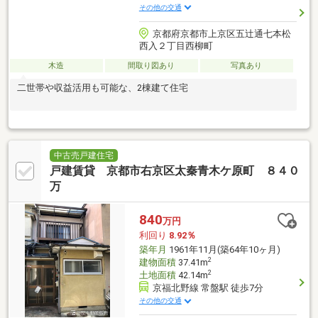
その他の交通
京都府京都市上京区五辻通七本松
西入２丁目西柳町
木造
間取り図あり
写真あり
二世帯や収益活用も可能な、2棟建て住宅
中古売戸建住宅
戸建賃貸 京都市右京区太秦青木ケ原町 ８４０
万
840
万円
利回り
8.92％
築年月
1961年11月(築64年10ヶ月)
2
建物面積
37.41m
2
土地面積
42.14m
京福北野線 常盤駅 徒歩7分
その他の交通