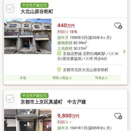
中古売戸建住宅
大北山原谷乾町
440
万円
利回り
15％
築年月
1990年5月(築36年4ヶ月)
2
建物面積
82.99m
2
土地面積
50.37m
京福北野線 北野白梅町駅 バス16
分/原谷農協前バス停 停歩6分
京都市北区大北山原谷乾町
木造
間取り図あり
写真あり
中古売戸建住宅
京都市上京区真盛町 中古戸建
9,800
万円
利回り
-
築年月
1941年1月(築85年8ヶ月)