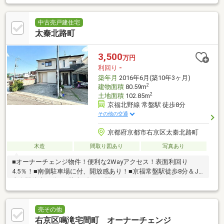
中古売戸建住宅
太秦北路町
3,500
万円
利回り
-
築年月
2016年6月(築10年3ヶ月)
2
建物面積
80.59m
2
土地面積
102.85m
京福北野線 常盤駅 徒歩8分
その他の交通
京都府京都市右京区太秦北路町
木造
間取り図あり
写真あり
■オーナーチェンジ物件！便利な2Wayアクセス！表面利回り
4.5％！■南側駐車場に付、開放感あり！■京福常盤駅徒歩8分＆JR
太秦駅徒歩11分！■駐車2台可！間口5.4ｍ！
売その他
右京区鳴滝宅間町 オーナーチェンジ