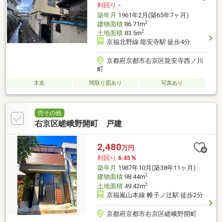
利回り
-
築年月
1961年2月(築65年7ヶ月)
2
建物面積
86.71m
2
土地面積
83.5m
京福北野線 龍安寺駅 徒歩4分
京都府京都市右京区龍安寺西ノ川
町
木造
間取り図あり
写真あり
売その他
右京区嵯峨野開町 戸建
2,480
万円
利回り
6.45％
築年月
1987年10月(築38年11ヶ月)
2
建物面積
98.44m
2
土地面積
49.42m
京福嵐山本線 帷子ノ辻駅 徒歩2分
京都府京都市右京区嵯峨野開町