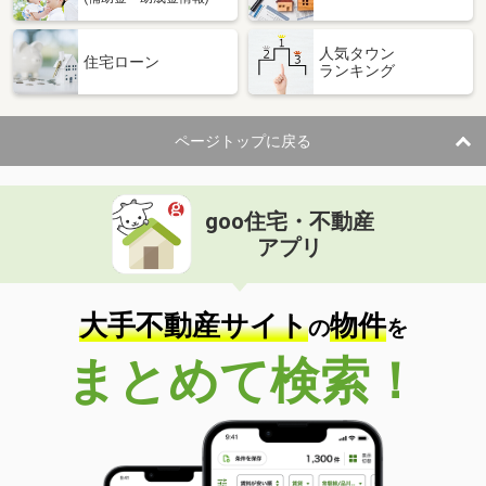
人気タウン
住宅ローン
ランキング
ページトップに戻る
goo住宅・不動産
アプリ
大手不動産サイト
物件
の
を
まとめて検索！