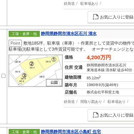
鉄骨造
駐車場あり
お気に入りに登録
静岡県静岡市清水区石川 清水
工場・倉庫・他
Point
敷地185坪、駐車場（車庫）・作業所として賃貸中の物件です
駐車場(3)駐車場として3件賃貸可能です。 オーナーチェンジと
4,200万円
価格
静岡県静岡市清水区石川
住所 交通
東海道本線 清水駅 徒歩40分
建物面積
2
85.12m
築年月
1980年9月(築46年)
店舗名
株式会社平和堂土地
鉄骨造
間取り図あり
駐車場あり
お気に入りに登録
静岡県静岡市清水区小島町 住宅
工場・倉庫・他