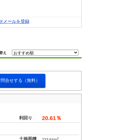
せメールを登録
替え
お問合せする（無料）
20.61％
利回り
土地面積
2
233.64m