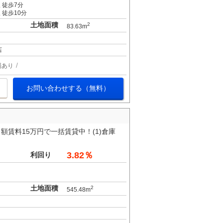
 徒歩7分
 徒歩10分
土地面積
2
83.63m
店
場あり
お問い合わせする（無料）
賃料15万円で一括賃貸中！(1)倉庫
3.82％
利回り
土地面積
2
545.48m