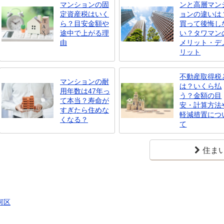
マンションの固
ンと高層マン
定資産税はいく
ョンの違いは
ら？目安金額や
買って後悔し
途中で上がる理
い？タワマン
由
メリット・デ
リット
不動産取得税
マンションの耐
は？いくら払
用年数は47年っ
う？金額の目
て本当？寿命が
安・計算方法
すぎたら住めな
軽減措置につ
くなる？
て
住ま
河区