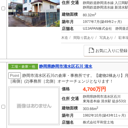
住所 交通
静岡鉄道静岡清水線 入江岡駅
静岡鉄道静岡清水線 新清水駅
建物面積
2
80.32m
築年月
1977年7月(築49年2ヶ月)
店舗名
U2JAPAN株式会社 静岡葵
木造
間取り図あり
写真あり
駐車
お気に入りに登録
静岡県静岡市清水区石川 清水
工場・倉庫・他
Point
静岡市清水区石川の倉庫・事務所です。【建物2棟あり】月額
［南側］(2)事務所［北側］オーナーチェンジとなります！
4,700万円
価格
静岡県静岡市清水区石川
住所 交通
東海道本線 清水駅 徒歩53分
建物面積
2
303.66m
築年月
1982年10月(築43年11ヶ月)
店舗名
株式会社平和堂土地