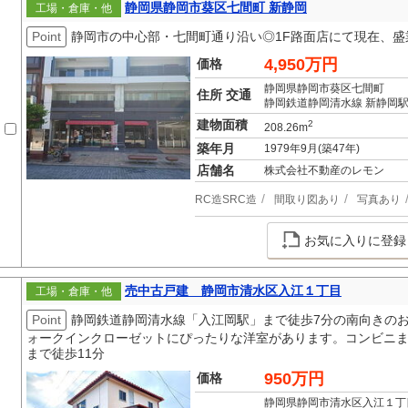
静岡県静岡市葵区七間町 新静岡
工場・倉庫・他
Point
静岡市の中心部・七間町通り沿い◎1F路面店にて現在、
4,950万円
価格
静岡県静岡市葵区七間町
住所 交通
静岡鉄道静岡清水線 新静岡駅
建物面積
2
208.26m
築年月
1979年9月(築47年)
店舗名
株式会社不動産のレモン
RC造SRC造
間取り図あり
写真あり
お気に入りに登録
売中古戸建 静岡市清水区入江１丁目
工場・倉庫・他
Point
静岡鉄道静岡清水線「入江岡駅」まで徒歩7分の南向きの
ォークインクローゼットにぴったりな洋室があります。コンビニま
まで徒歩11分
950万円
価格
静岡県静岡市清水区入江１丁