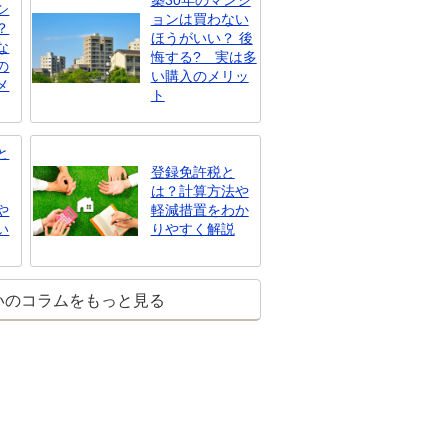
シ
ョンは買わない
？
ほうがいい？ 後
な
悔する? 実は多
の
い購入のメリッ
メ
ト
と
登録免許税と
は？計算方法や
や
軽減措置をわか
い
りやすく解説
いのコラムをもっと見る