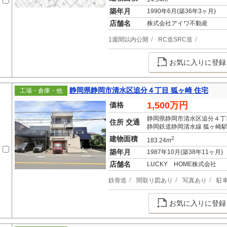
築年月
1990年6月(築36年3ヶ月)
店舗名
株式会社アイワ不動産
1週間以内公開
RC造SRC造
お気に入りに登録
静岡県静岡市清水区追分４丁目 狐ヶ崎 住宅
工場・倉庫・他
1,500万円
価格
静岡県静岡市清水区追分４丁
住所 交通
静岡鉄道静岡清水線 狐ヶ崎駅
建物面積
2
183.24m
築年月
1987年10月(築38年11ヶ月)
店舗名
LUCKY HOME株式会社
鉄骨造
間取り図あり
写真あり
駐
お気に入りに登録