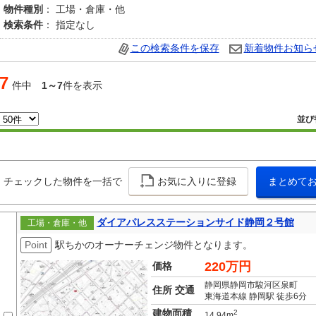
物件種別
： 工場・倉庫・他
検索条件
： 指定なし
この検索条件を保存
新着物件お知ら
7
件中
1～7
件を表示
並び
チェックした物件を一括で
お気に入りに登録
まとめて
ダイアパレスステーションサイド静岡２号館
工場・倉庫・他
Point
駅ちかのオーナーチェンジ物件となります。
220万円
価格
静岡県静岡市駿河区泉町
住所 交通
東海道本線 静岡駅 徒歩6分
建物面積
2
14.94m