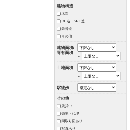
建物構造
木造
RC造・SRC造
鉄骨造
その他
建物面積/
専有面積
～
土地面積
～
駅徒歩
その他
賃貸中
売主・代理
間取り図あり
写真あり