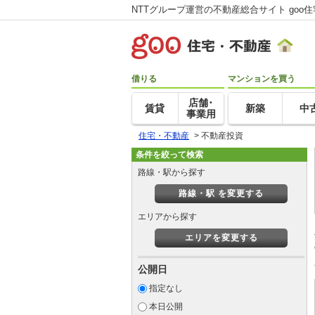
NTTグループ運営の不動産総合サイト goo
借りる
マンションを買う
店舗･
賃貸
新築
中
事業用
住宅・不動産
>
不動産投資
条件を絞って検索
路線・駅から探す
路線・駅 を変更する
エリアから探す
エリアを変更する
公開日
指定なし
本日公開