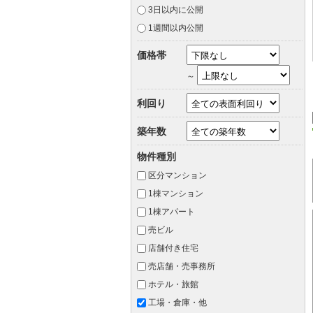
3日以内に公開
1週間以内公開
価格帯
～
利回り
築年数
物件種別
区分マンション
1棟マンション
1棟アパート
売ビル
店舗付き住宅
売店舗・売事務所
ホテル・旅館
工場・倉庫・他