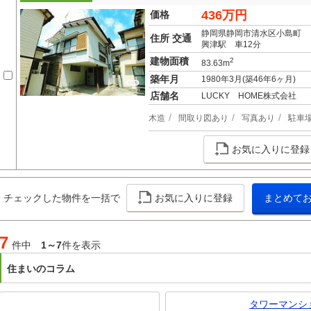
436万円
価格
静岡県静岡市清水区小島町
住所 交通
興津駅 車12分
建物面積
2
83.63m
築年月
1980年3月(築46年6ヶ月)
店舗名
LUCKY HOME株式会社
木造
間取り図あり
写真あり
駐車
お気に入りに登録
チェックした物件を一括で
お気に入りに登録
まとめて
7
件中
1～7
件を表示
住まいのコラム
タワーマンシ