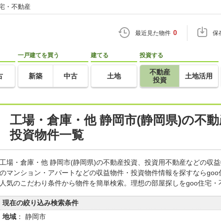
住宅・不動産
0
最近見た物件
保
一戸建てを買う
建てる
投資する
不動産
古
新築
中古
土地
土地活用
投資
工場・倉庫・他 静岡市(静岡県)の不
投資物件一覧
工場・倉庫・他 静岡市(静岡県)の不動産投資、投資用不動産などの収
のマンション・アパートなどの収益物件・投資物件情報を探すならgo
人気のこだわり条件から物件を簡単検索。理想の部屋探しをgoo住宅・
現在の絞り込み検索条件
地域
： 静岡市