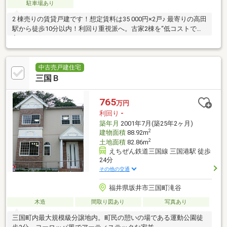
駐車場あり
2 棟売りの賃貸戸建です！想定賃料は35 000円×2戸♪ 最寄りの高田
駅から徒歩10分以内！利回り重視派へ。古家2棟を“低コストで仕
入れる”チャンス
中古売戸建住宅
三国Ｂ
765
万円
利回り
-
築年月
2001年7月(築25年2ヶ月)
2
建物面積
88.92m
2
土地面積
82.86m
えちぜん鉄道三国線 三国港駅 徒歩
24分
その他の交通
福井県坂井市三国町滝谷
木造
間取り図あり
写真あり
三国町内最大規模級分譲地内。町民の憩いの場である運動公園徒