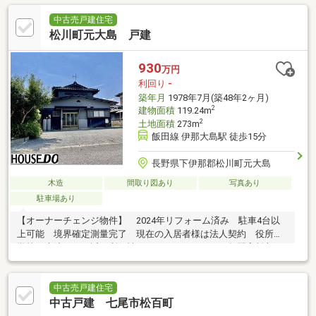
中古売戸建住宅
松川町元大島 戸建
930
万円
利回り
-
築年月
1978年7月(築48年2ヶ月)
2
建物面積
119.24m
2
土地面積
273m
飯田線 伊那大島駅 徒歩15分
長野県下伊那郡松川町元大島
木造
間取り図あり
写真あり
駐車場あり
【オーナーチェンジ物件】 2024年リフォーム済み 駐車4台以
上可能 境界確定測量完了 現在の入居者様は法人契約 役所・
学校・病院などに近く利便性のよいエリアです。 年間家賃収
入：93.6万円 利回…
中古売戸建住宅
中古戸建 七尾市松百町