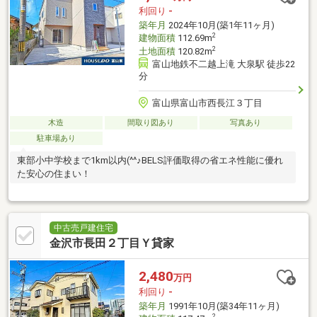
利回り
-
築年月
2024年10月(築1年11ヶ月)
2
建物面積
112.69m
2
土地面積
120.82m
富山地鉄不二越上滝 大泉駅 徒歩22
分
富山県富山市西長江３丁目
木造
間取り図あり
写真あり
駐車場あり
東部小中学校まで1km以内(^^♪BELS評価取得の省エネ性能に優れ
た安心の住まい！
中古売戸建住宅
金沢市長田２丁目Ｙ貸家
2,480
万円
利回り
-
築年月
1991年10月(築34年11ヶ月)
2