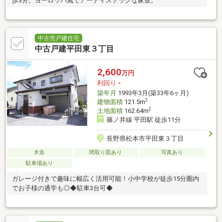
歩3分。ヨーロッパ風でアーティステックな家並。
中古売戸建住宅
中古戸建平田東３丁目
2,600
万円
利回り
-
築年月
1993年3月(築33年6ヶ月)
2
建物面積
121.5m
2
土地面積
162.64m
篠ノ井線 平田駅 徒歩11分
長野県松本市平田東３丁目
木造
間取り図あり
写真あり
駐車場あり
ガレージ付きで趣味に幅広く活用可能！小中学校が徒歩15分圏内
でお子様の通学も◎◆駐車3台可◆