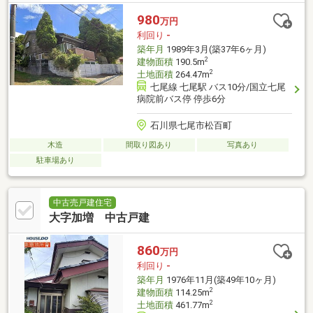
980
万円
利回り
-
築年月
1989年3月(築37年6ヶ月)
2
建物面積
190.5m
2
土地面積
264.47m
七尾線 七尾駅 バス10分/国立七尾
病院前バス停 停歩6分
石川県七尾市松百町
木造
間取り図あり
写真あり
駐車場あり
中古売戸建住宅
大字加増 中古戸建
860
万円
利回り
-
築年月
1976年11月(築49年10ヶ月)
2
建物面積
114.25m
2
土地面積
461.77m