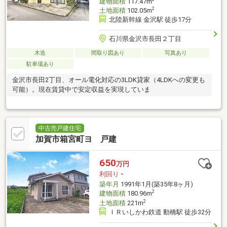
建物面積
117.47m
2
土地面積
102.05m
北陸新幹線 金沢駅 徒歩17分
石川県金沢市長田２丁目
木造
間取り図あり
写真あり
駐車場あり
金沢市長田2丁目、オール電化対応の3LDK貸家（4LDKへの変更も
可能）。現在賃貸中で安定収益を実現していま
中古売戸建住宅
加賀市箱宮町ヨ 戸建
650
万円
利回り
-
築年月
1991年1月(築35年8ヶ月)
2
建物面積
180.96m
2
土地面積
221m
ＩＲいしかわ鉄道 動橋駅 徒歩32分