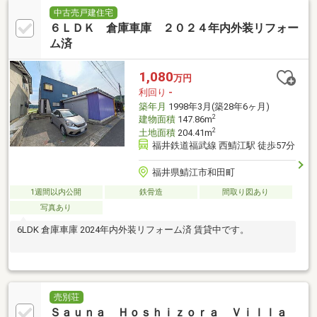
中古売戸建住宅
６ＬＤＫ 倉庫車庫 ２０２４年内外装リフォー
ム済
1,080
万円
利回り
-
築年月
1998年3月(築28年6ヶ月)
2
建物面積
147.86m
2
土地面積
204.41m
福井鉄道福武線 西鯖江駅 徒歩57分
福井県鯖江市和田町
1週間以内公開
鉄骨造
間取り図あり
写真あり
6LDK 倉庫車庫 2024年内外装リフォーム済 賃貸中です。
売別荘
Ｓａｕｎａ Ｈｏｓｈｉｚｏｒａ Ｖｉｌｌａ