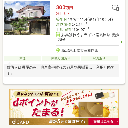
300
万円
利回り
-
築年月
1976年11月(築49年10ヶ月)
2
建物面積
242.14m
2
土地面積
1304.97m
妙高はねうまライン 南高田駅 徒歩
128分
新潟県上越市三和区田
木造
間取り図あり
写真あり
賃借人は母屋のみ、他倉庫や離れの部屋や果樹園は、利用可能で
す。