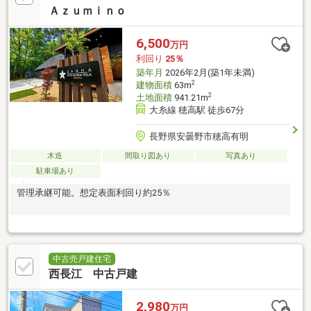
Ａｚｕｍｉｎｏ
6,500
万円
利回り
25％
築年月
2026年2月(築1年未満)
2
建物面積
63m
2
土地面積
941.21m
大糸線 穂高駅 徒歩67分
長野県安曇野市穂高有明
木造
間取り図あり
写真あり
駐車場あり
管理承継可能。想定表面利回り約25％
中古売戸建住宅
西長江 中古戸建
2,980
万円