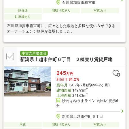
石川県加賀市箱宮町
鉄骨造
間取り図あり
写真あり
駐車場あり
石川県加賀市箱宮町に、広々とした敷地と多様な使い方ができる
オーナーチェンジ物件が登場しました。
中古売戸建住宅
新潟県上越市仲町６丁目 ２棟売り賃貸戸建
245
万円
利回り
34.2％
築年月
1937年7月(築89年2ヶ月)
2
建物面積
149.93m
2
土地面積
241.63m
妙高はねうまライン 高田駅 徒歩6
分
新潟県上越市仲町６丁目
木造
間取り図あり
写真あり