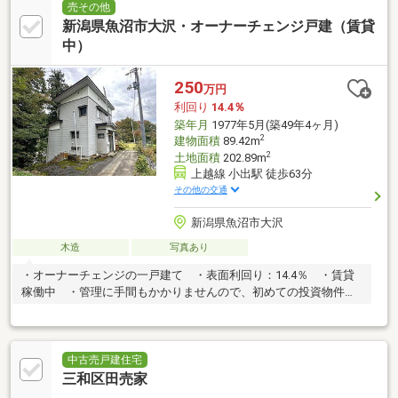
売その他
新潟県魚沼市大沢・オーナーチェンジ戸建（賃貸
中）
250
万円
利回り
14.4％
築年月
1977年5月(築49年4ヶ月)
2
建物面積
89.42m
2
土地面積
202.89m
上越線 小出駅 徒歩63分
その他の交通
新潟県魚沼市大沢
木造
写真あり
・オーナーチェンジの一戸建て ・表面利回り：14.4％ ・賃貸
稼働中 ・管理に手間もかかりませんので、初めての投資物件に
おすすめです。
中古売戸建住宅
三和区田売家