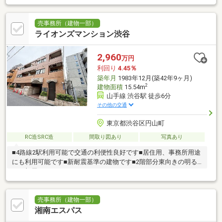
能
売事務所（建物一部）
ライオンズマンション渋谷
2,960
万円
利回り
4.45％
築年月
1983年12月(築42年9ヶ月)
2
建物面積
15.54m
山手線 渋谷駅 徒歩6分
その他の交通
東京都渋谷区円山町
RC造SRC造
間取り図あり
写真あり
■4路線2駅利用可能で交通の利便性良好です■居住用、事務所用途
にも利用可能です■新耐震基準の建物です■2階部分東向きの明る
いお部屋です
売事務所（建物一部）
湘南エスパス