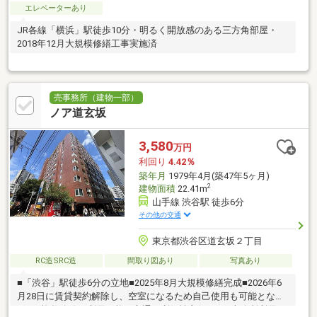
エレベーターあり
JR各線「横浜」駅徒歩10分・明るく開放感のある三方角部屋・
2018年12月大規模修繕工事実施済
売事務所（建物一部）
ノア道玄坂
3,580
万円
利回り
4.42％
築年月
1979年4月(築47年5ヶ月)
2
建物面積
22.41m
山手線 渋谷駅 徒歩6分
その他の交通
東京都渋谷区道玄坂２丁目
RC造SRC造
間取り図あり
写真あり
■「渋谷」駅徒歩6分の立地■2025年8月大規模修繕完成■2026年6
月28日に賃貸契約解除し、空室になるため自己使用も可能となり
ます■複数路線が利用可能で交通の利便性良好です■事務所利用可