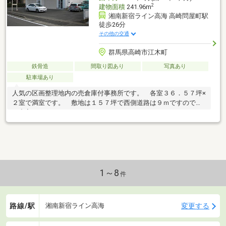
2
建物面積
241.96m
湘南新宿ライン高海 高崎問屋町駅
徒歩26分
その他の交通
群馬県高崎市江木町
鉄骨造
間取り図あり
写真あり
駐車場あり
人気の区画整理地内の売倉庫付事務所です。 各室３６．５７坪×
２室で満室です。 敷地は１５７坪で西側道路は９ｍですので車
の出入りもしやすいです。
1～8
件
路線/駅
変更する
湘南新宿ライン高海