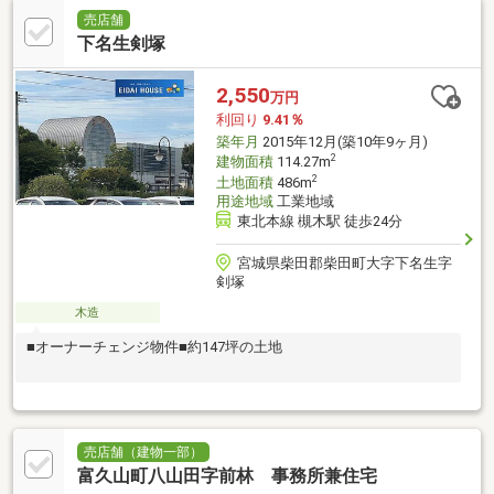
売店舗
下名生剣塚
2,550
万円
利回り
9.41％
築年月
2015年12月(築10年9ヶ月)
2
建物面積
114.27m
2
土地面積
486m
用途地域
工業地域
東北本線 槻木駅 徒歩24分
宮城県柴田郡柴田町大字下名生字
剣塚
木造
■オーナーチェンジ物件■約147坪の土地
売店舗（建物一部）
富久山町八山田字前林 事務所兼住宅