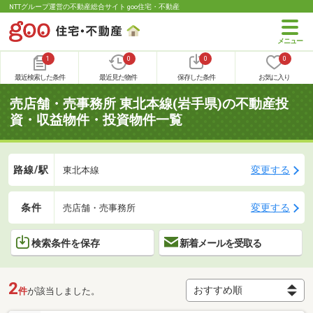
NTTグループ運営の不動産総合サイト goo住宅・不動産
1
0
0
0
最近検索した条件
最近見た物件
保存した条件
お気に入り
売店舗・売事務所 東北本線(岩手県)の不動産投
資・収益物件・投資物件一覧
路線/駅
変更する
東北本線
条件
変更する
売店舗・売事務所
検索条件を保存
新着メールを受取る
2
件
が該当しました。