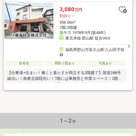
3,080
万円
利回り
-
2
306.56m
1階/3階建
築年月
1978年9月(築48年)
東北本線 郡山駅 徒歩36分
福島県郡山市富久山町八山田字前
林
鉄骨造
間取り図あり
写真あり
【仕事場+住まい！働くと暮らすが両立する3階建て】国道288号
線沿い！南東北病院向い！1階には事務所と作業スペース！2階に
は7部屋の個室と水廻りを配置！事務所や居宅としても使えます。
1～2
件