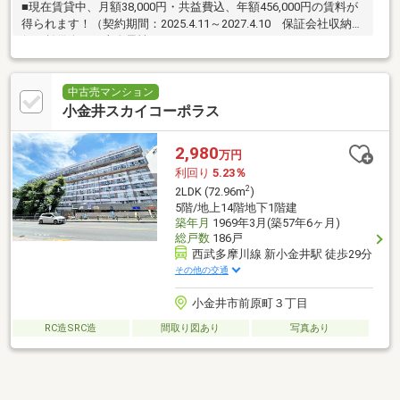
■現在賃貸中、月額38,000円・共益費込、年額456,000円の賃料が
得られます！（契約期間：2025.4.11～2027.4.10 保証会社収納代
行 賃借人：日本人男性）
中古売マンション
小金井スカイコーポラス
2,980
万円
利回り
5.23％
2
2LDK (72.96m
)
5階/地上14階地下1階建
築年月
1969年3月(築57年6ヶ月)
総戸数
186戸
西武多摩川線 新小金井駅 徒歩29分
その他の交通
小金井市前原町３丁目
RC造SRC造
間取り図あり
写真あり