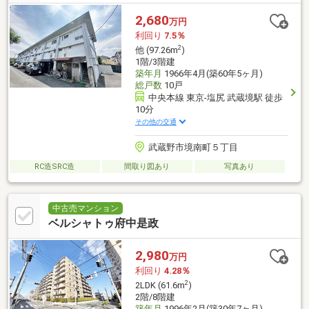
2,680
万円
利回り
7.5％
2
他 (97.26m
)
1階/3階建
築年月
1966年4月(築60年5ヶ月)
総戸数
10戸
中央本線 東京-塩尻 武蔵境駅 徒歩
10分
その他の交通
武蔵野市境南町５丁目
RC造SRC造
間取り図あり
写真あり
中古売マンション
ベルシャトゥ府中是政
2,980
万円
利回り
4.28％
2
2LDK (61.6m
)
2階/8階建
築年月
1996年2月(築30年7ヶ月)