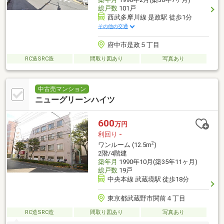
総戸数
101戸
西武多摩川線 是政駅 徒歩1分
その他の交通
府中市是政５丁目
RC造SRC造
間取り図あり
写真あり
中古売マンション
ニューグリーンハイツ
600
万円
利回り
-
2
ワンルーム (12.5m
)
2階/4階建
築年月
1990年10月(築35年11ヶ月)
総戸数
19戸
中央本線 武蔵境駅 徒歩18分
東京都武蔵野市関前４丁目
RC造SRC造
間取り図あり
写真あり