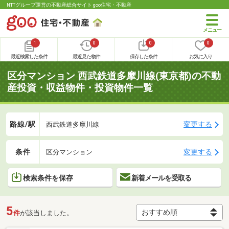
NTTグループ運営の不動産総合サイト goo住宅・不動産
1
0
0
0
最近検索した条件
最近見た物件
保存した条件
お気に入り
区分マンション 西武鉄道多摩川線(東京都)の不動
産投資・収益物件・投資物件一覧
路線/駅
変更する
西武鉄道多摩川線
条件
変更する
区分マンション
検索条件を保存
新着メールを受取る
5
件
が該当しました。