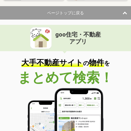
ページトップに戻る
goo住宅・不動産
アプリ
大手不動産サイト
物件
の
を
まとめて検索！