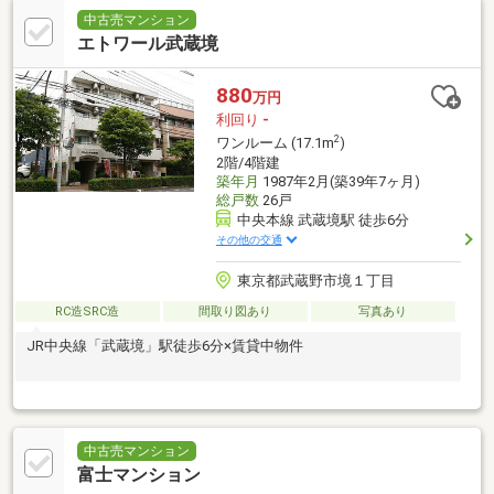
中古売マンション
エトワール武蔵境
880
万円
利回り
-
2
ワンルーム (17.1m
)
2階/4階建
築年月
1987年2月(築39年7ヶ月)
総戸数
26戸
中央本線 武蔵境駅 徒歩6分
その他の交通
東京都武蔵野市境１丁目
RC造SRC造
間取り図あり
写真あり
JR中央線「武蔵境」駅徒歩6分×賃貸中物件
中古売マンション
富士マンション