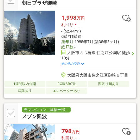
朝日プラザ御崎
1,998
万円
利回り
-
2
- (52.44m
)
6階/11階建
築年月
1988年7月(築38年2ヶ月)
総戸数
-
大阪市四つ橋線 住之江公園駅 徒歩
10分
その他の交通
大阪府大阪市住之江区御崎６丁目
1週間以内公開
RC造SRC造
間取り図あり
写真あり
エレベーターあり
売マンション（建物一部）
メゾン難波
798
万円
利回り
-