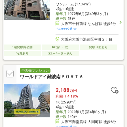
2
ワンルーム (17.34m
)
2階/10階建
築年月
1977年6月(築49年3ヶ月)
総戸数
53戸
大阪市千日前線 なんば駅 徒歩3分
その他の交通
大阪府大阪市浪速区幸町２丁目
1週間以内公開
RC造SRC造
間取り図あり
写真あり
エレベーターあり
中古売マンション
ワールドアイ難波南ＰＯＲＴＡ
2,188
万円
利回り
4.18％
2
1K (25.98m
)
4階/15階建
築年月
2022年1月(築4年8ヶ月)
総戸数
140戸
大阪市御堂筋線 大国町駅 徒歩6分
その他の交通