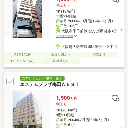
利回り
-
2
1K (18.9m
)
11階/14階建
築年月
2008年10月(築17年11ヶ月)
総戸数
102戸
大阪市千日前線 なんば駅 徒歩4分
その他の交通
大阪府大阪市浪速区難波中２丁目
RC造SRC造
間取り図あり
写真あり
エレベーターあり
駐車場あり
売マンション（建物一部）
エステムプラザ梅田ＷＥＳＴ
1,500
万円
利回り
-
2
1K (20.14m
)
3階/11階建
築年月
2004年2月(築22年7ヶ月)
総戸数
61戸