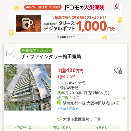
中古売マンション
ザ・ファインタワー梅田豊崎
1億400
万円
利回り
3％
2
2SLDK (64.92m
)
25階/45階建
築年月
2019年1月(築7年8ヶ月)
総戸数
312戸
阪急京都本線 大阪梅田駅 徒歩6分
その他の交通
大阪市北区豊崎３丁目
RC造SRC造
間取り図あり
写真あり