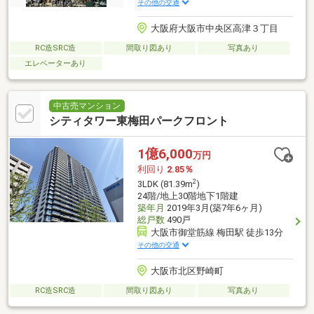
その他の交通
大阪府大阪市中央区高津３丁目
RC造SRC造
間取り図あり
写真あり
エレベーターあり
中古売マンション
シティタワー東梅田パークフロント
1億6,000
万円
利回り
2.85％
2
3LDK (81.39m
)
24階/地上30階地下1階建
築年月
2019年3月(築7年6ヶ月)
総戸数
490戸
大阪市御堂筋線 梅田駅 徒歩13分
その他の交通
大阪市北区野崎町
RC造SRC造
間取り図あり
写真あり