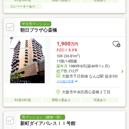
RC造SRC造
間取り図あり
写真あり
エレベーターあり
中古売マンション
朝日プラザ心斎橋
1,900
万円
利回り
5.3％
2
1DK (36.81m
)
11階/14階建
築年月
1980年8月(築46年1ヶ月)
総戸数
212戸
大阪市千日前線 なんば駅 徒歩5分
その他の交通
大阪市中央区西心斎橋２丁目
RC造SRC造
間取り図あり
写真あり
売マンション（建物一部）
新町ダイアパレスＩＩ号館