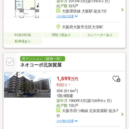
築年月
2013年3月(築13年6ヶ月)
総戸数
525戸
大阪環状線 大阪駅 徒歩7分
その他の交通
大阪府大阪市北区大深町
RC造SRC造
間取り図あり
エレベーターあり
駐車場あり
売マンション（建物一部）
ネオコーポ北加賀屋
1,699
万円
利回り
-
2
3DK (61.6m
)
1階/8階建
築年月
1900年3月(築126年6ヶ月)
総戸数
103戸
大阪市四つ橋線 北加賀屋駅 徒歩7
分
その他の交通