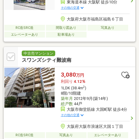
東海道本線 大阪駅 徒歩10分
その他の交通
大阪府大阪市福島区福島６丁目
RC造SRC造
間取り図あり
写真あり
エレベーターあり
駐車場あり
中古売マンション
スワンズシティ難波南
3,080
万円
利回り
4.12％
2
1LDK (38.4m
)
8階/10階建
築年月
2012年9月(築14年)
総戸数
44戸
大阪市御堂筋線 大国町駅 徒歩4分
その他の交通
大阪府大阪市浪速区大国１丁目
RC造SRC造
写真あり
エレベーターあり