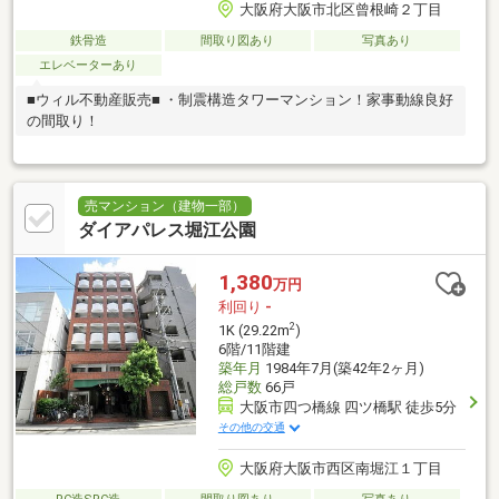
大阪府大阪市北区曾根崎２丁目
鉄骨造
間取り図あり
写真あり
エレベーターあり
■ウィル不動産販売■ ・制震構造タワーマンション！家事動線良好
の間取り！
売マンション（建物一部）
ダイアパレス堀江公園
1,380
万円
利回り
-
2
1K (29.22m
)
6階/11階建
築年月
1984年7月(築42年2ヶ月)
総戸数
66戸
大阪市四つ橋線 四ツ橋駅 徒歩5分
その他の交通
大阪府大阪市西区南堀江１丁目