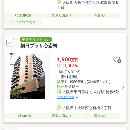
大阪府大阪市住之江区北加賀屋５
丁目
RC造SRC造
間取り図あり
写真あり
エレベーターあり
中古売マンション
朝日プラザ心斎橋
1,900
万円
利回り
5.3％
2
1DK (36.81m
)
11階/14階建
築年月
1980年8月(築46年1ヶ月)
総戸数
212戸
大阪市千日前線 なんば駅 徒歩5分
その他の交通
大阪市中央区西心斎橋２丁目
RC造SRC造
間取り図あり
写真あり