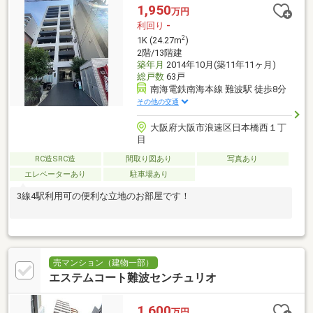
1,950
万円
利回り
-
2
1K (24.27m
)
2階/13階建
築年月
2014年10月(築11年11ヶ月)
総戸数
63戸
南海電鉄南海本線 難波駅 徒歩8分
その他の交通
大阪府大阪市浪速区日本橋西１丁
目
RC造SRC造
間取り図あり
写真あり
エレベーターあり
駐車場あり
3線4駅利用可の便利な立地のお部屋です！
売マンション（建物一部）
エステムコート難波センチュリオ
1,600
万円