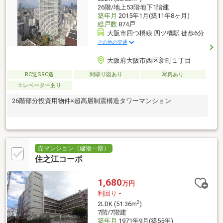
26階/地上53階地下1階建
築年月
2015年1月(築11年8ヶ月)
総戸数
874戸
大阪市四つ橋線 四ツ橋駅 徒歩6分
その他の交通
大阪府大阪市西区新町１丁目
RC造SRC造
間取り図あり
写真あり
エレベーターあり
26階部分投資用物件×超高層制震構造タワーマンション
売マンション（建物一部）
住之江コーポ
1,680
万円
利回り
-
2
2LDK (51.36m
)
7階/7階建
築年月
1971年9月(築55年)