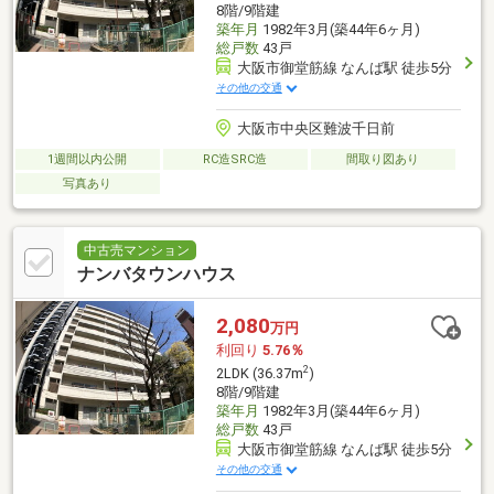
8階/9階建
築年月
1982年3月(築44年6ヶ月)
総戸数
43戸
大阪市御堂筋線 なんば駅 徒歩5分
その他の交通
大阪市中央区難波千日前
1週間以内公開
RC造SRC造
間取り図あり
写真あり
中古売マンション
ナンバタウンハウス
2,080
万円
利回り
5.76％
2
2LDK (36.37m
)
8階/9階建
築年月
1982年3月(築44年6ヶ月)
総戸数
43戸
大阪市御堂筋線 なんば駅 徒歩5分
その他の交通