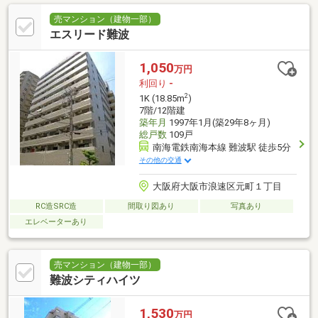
売マンション（建物一部）
エスリード難波
1,050
万円
利回り
-
2
1K (18.85m
)
7階/12階建
築年月
1997年1月(築29年8ヶ月)
総戸数
109戸
南海電鉄南海本線 難波駅 徒歩5分
その他の交通
大阪府大阪市浪速区元町１丁目
RC造SRC造
間取り図あり
写真あり
エレベーターあり
売マンション（建物一部）
難波シティハイツ
1,530
万円