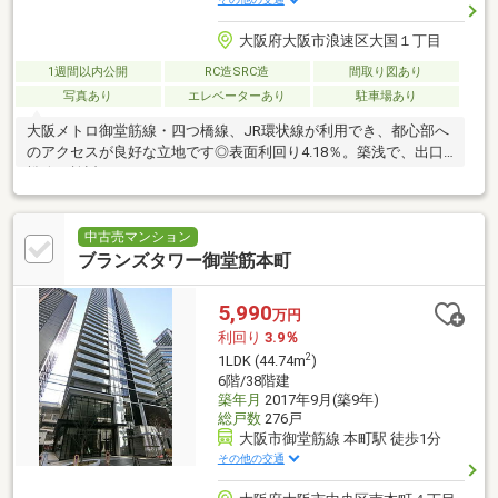
大阪府大阪市浪速区大国１丁目
1週間以内公開
RC造SRC造
間取り図あり
写真あり
エレベーターあり
駐車場あり
大阪メトロ御堂筋線・四つ橋線、JR環状線が利用でき、都心部へ
のアクセスが良好な立地です◎表面利回り4.18％。築浅で、出口
戦略が検討しやすいエリアです！
中古売マンション
ブランズタワー御堂筋本町
5,990
万円
利回り
3.9％
2
1LDK (44.74m
)
6階/38階建
築年月
2017年9月(築9年)
総戸数
276戸
大阪市御堂筋線 本町駅 徒歩1分
その他の交通