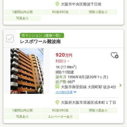
大阪市中央区難波千日前
1週間以内公開
RC造SRC造
間取り図あり
写真あり
売マンション（建物一部）
レスポワール難波南
920
万円
利回り
-
2
1K (17.98m
)
8階/11階建
築年月
1996年8月(築30年1ヶ月)
総戸数
68戸
大阪市御堂筋線 大国町駅 徒歩4分
その他の交通
大阪府大阪市浪速区戎本町１丁目
1週間以内公開
RC造SRC造
間取り図あり
写真あり
エレベーターあり