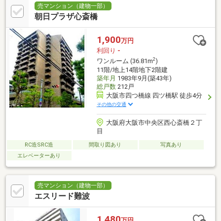
売マンション（建物一部）
朝日プラザ心斎橋
1,900
万円
利回り
-
2
ワンルーム (36.81m
)
11階/地上14階地下2階建
築年月
1983年9月(築43年)
総戸数
212戸
大阪市四つ橋線 四ツ橋駅 徒歩4分
その他の交通
大阪府大阪市中央区西心斎橋２丁
目
RC造SRC造
間取り図あり
写真あり
エレベーターあり
売マンション（建物一部）
エスリード難波
1,480
万円