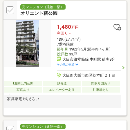
売マンション（建物一部）
オリエント靭公園
1,480
万円
利回り
-
2
1DK (27.71m
)
7階/9階建
築年月
1982年5月(築44年4ヶ月)
総戸数
33戸
大阪市御堂筋線 本町駅 徒歩8分
その他の交通
大阪府大阪市西区靱本町２丁目
1週間以内公開
鉄骨造
間取り図あり
写真あり
エレベーターあり
駐車場あり
家具家電1式そろい
売マンション（建物一部）