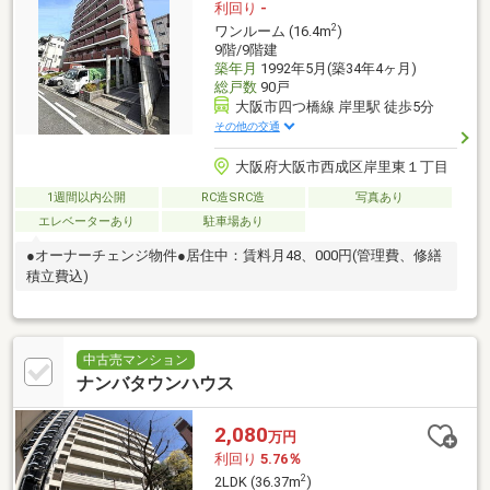
利回り
-
2
ワンルーム (16.4m
)
9階/9階建
築年月
1992年5月(築34年4ヶ月)
総戸数
90戸
大阪市四つ橋線 岸里駅 徒歩5分
その他の交通
大阪府大阪市西成区岸里東１丁目
1週間以内公開
RC造SRC造
写真あり
エレベーターあり
駐車場あり
●オーナーチェンジ物件●居住中：賃料月48、000円(管理費、修繕
積立費込)
中古売マンション
ナンバタウンハウス
2,080
万円
利回り
5.76％
2
2LDK (36.37m
)