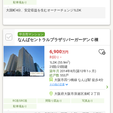
駐車場あり
大国町4分、安定収益を生むオーナーチェンジ1LDK
中古売マンション
なんばセントラルプラザリバーガーデンＣ棟
6,900
万円
利回り
-
2
1LDK (55.9m
)
25階/25階建
築年月
2014年8月(築12年1ヶ月)
総戸数
553戸
大阪市四つ橋線 なんば駅 徒歩4分
その他の交通
大阪府大阪市浪速区湊町２丁目
RC造SRC造
間取り図あり
写真あり
駐車場あり