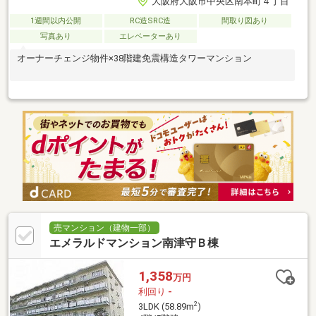
大阪府大阪市中央区南本町４丁目
1週間以内公開
RC造SRC造
間取り図あり
写真あり
エレベーターあり
オーナーチェンジ物件×38階建免震構造タワーマンション
売マンション（建物一部）
エメラルドマンション南津守Ｂ棟
1,358
万円
利回り
-
2
3LDK (58.89m
)