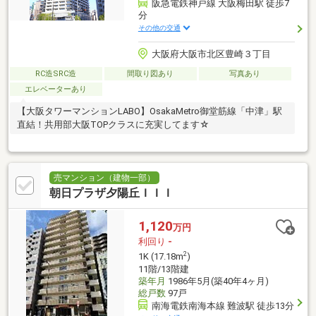
阪急電鉄神戸線 大阪梅田駅 徒歩7
分
その他の交通
大阪府大阪市北区豊崎３丁目
RC造SRC造
間取り図あり
写真あり
エレベーターあり
【大阪タワーマンションLABO】OsakaMetro御堂筋線「中津」駅
直結！共用部大阪TOPクラスに充実してます☆
売マンション（建物一部）
朝日プラザ夕陽丘ＩＩＩ
1,120
万円
利回り
-
2
1K (17.18m
)
11階/13階建
築年月
1986年5月(築40年4ヶ月)
総戸数
97戸
南海電鉄南海本線 難波駅 徒歩13分