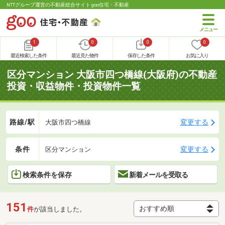
NTTグループ運営の不動産総合サイト goo住宅・不動産
1
0
0
0
最近検索した条件
最近見た物件
保存した条件
お気に入り
区分マンション 大阪市四つ橋線(大阪府)の不動産
投資・収益物件・投資物件一覧
路線/駅
変更する
大阪市四つ橋線
条件
変更する
区分マンション
検索条件を保存
新着メールを受取る
151
件
が該当しました。