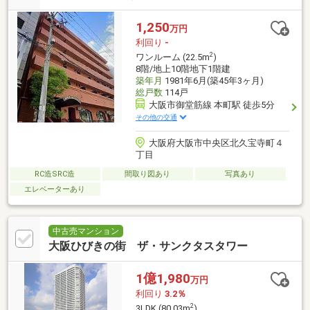
1,250
万円
利回り
-
2
ワンルーム (22.5m
)
8階/地上10階地下1階建
築年月
1981年6月(築45年3ヶ月)
総戸数
114戸
大阪市御堂筋線 本町駅 徒歩5分
その他の交通
大阪府大阪市中央区北久宝寺町４
丁目
RC造SRC造
間取り図あり
写真あり
エレベーターあり
中古売マンション
大阪ひびきの街 ザ・サンクタスタワー
1億1,980
万円
利回り
3.2％
2
3LDK (80.03m
)