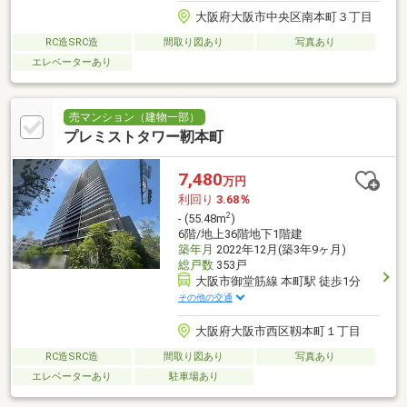
大阪府大阪市中央区南本町３丁目
RC造SRC造
間取り図あり
写真あり
エレベーターあり
売マンション（建物一部）
プレミストタワー靭本町
7,480
万円
利回り
3.68％
2
- (55.48m
)
6階/地上36階地下1階建
築年月
2022年12月(築3年9ヶ月)
総戸数
353戸
大阪市御堂筋線 本町駅 徒歩1分
その他の交通
大阪府大阪市西区靱本町１丁目
RC造SRC造
間取り図あり
写真あり
エレベーターあり
駐車場あり