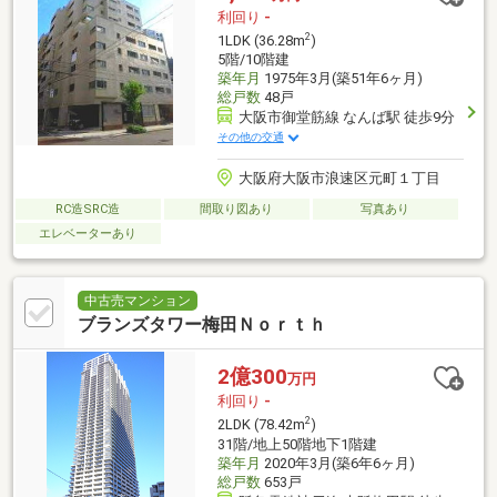
利回り
-
2
1LDK (36.28m
)
5階/10階建
築年月
1975年3月(築51年6ヶ月)
総戸数
48戸
大阪市御堂筋線 なんば駅 徒歩9分
その他の交通
大阪府大阪市浪速区元町１丁目
RC造SRC造
間取り図あり
写真あり
エレベーターあり
中古売マンション
ブランズタワー梅田Ｎｏｒｔｈ
2億300
万円
利回り
-
2
2LDK (78.42m
)
31階/地上50階地下1階建
築年月
2020年3月(築6年6ヶ月)
総戸数
653戸