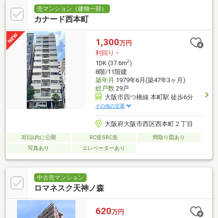
売マンション（建物一部）
カナード西本町
1,300
万円
利回り
-
2
1DK (37.6m
)
8階/11階建
築年月
1979年6月(築47年3ヶ月)
総戸数
29戸
大阪市四つ橋線 本町駅 徒歩6分
その他の交通
大阪府大阪市西区西本町２丁目
3日以内に公開
RC造SRC造
間取り図あり
写真あり
エレベーターあり
中古売マンション
ロマネスク天神ノ森
620
万円