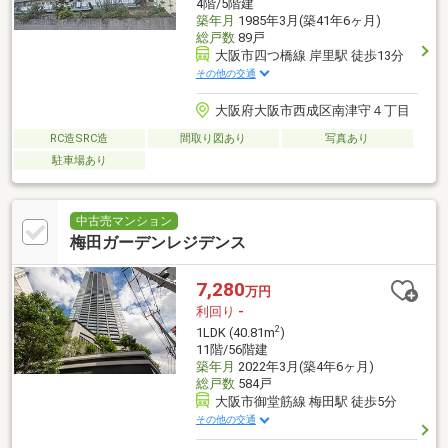
4階/5階建
築年月
1985年3月(築41年6ヶ月)
総戸数
89戸
大阪市四つ橋線 岸里駅 徒歩13分
その他の交通
大阪府大阪市西成区南津守４丁目
RC造SRC造
間取り図あり
写真あり
駐車場あり
中古売マンション
梅田ガーデンレジデンス
7,280
万円
利回り
-
2
1LDK (40.81m
)
11階/56階建
築年月
2022年3月(築4年6ヶ月)
総戸数
584戸
大阪市御堂筋線 梅田駅 徒歩5分
その他の交通