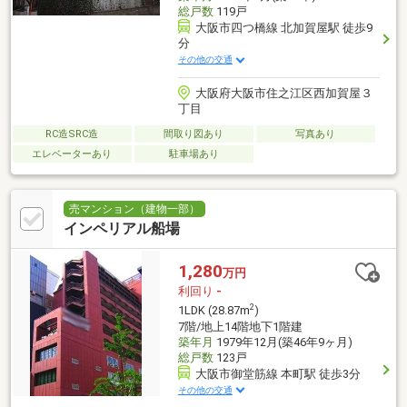
総戸数
119戸
大阪市四つ橋線 北加賀屋駅 徒歩9
分
その他の交通
大阪府大阪市住之江区西加賀屋３
丁目
RC造SRC造
間取り図あり
写真あり
エレベーターあり
駐車場あり
売マンション（建物一部）
インペリアル船場
1,280
万円
利回り
-
2
1LDK (28.87m
)
7階/地上14階地下1階建
築年月
1979年12月(築46年9ヶ月)
総戸数
123戸
大阪市御堂筋線 本町駅 徒歩3分
その他の交通