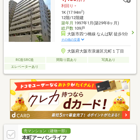
利回り
-
2
1K (17.94m
)
12階/12階建
築年月
1997年1月(築29年8ヶ月)
総戸数
109戸
大阪市四つ橋線 なんば駅 徒歩5分
その他の交通
大阪府大阪市浪速区元町１丁目
RC造SRC造
間取り図あり
写真あり
エレベーターあり
売マンション（建物一部）
本町アーバンライフ