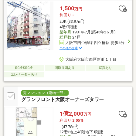
1,500
万円
利回り
-
2
2DK (33.97m
)
4階/7階建
築年月
1981年7月(築45年2ヶ月)
総戸数
24戸
大阪市四つ橋線 四ツ橋駅 徒歩4分
その他の交通
大阪府大阪市西区新町１丁目
RC造SRC造
間取り図あり
写真あり
エレベーターあり
売マンション（建物一部）
グランフロント大阪オーナーズタワー
1億2,000
万円
利回り
2.05％
2
- (47.78m
)
12階/地上48階地下1階建