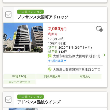
中古売マンション
プレサンス大国町アドロッソ
2,080
万円
利回り
-
2
1K (23.7m
)
10階/14階建
築年月
2020年8月(築6年1ヶ月)
総戸数
140戸
大阪市御堂筋線 大国町駅 徒歩3分
その他の交通
大阪府大阪市浪速区敷津西２丁目
RC造SRC造
間取り図あり
写真あり
エレベーターあり
中古売マンション
アドバンス難波ウインズ