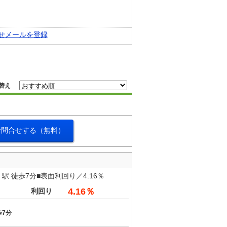
せメールを登録
替え
お問合せする（無料）
 徒歩7分■表面利回り／4.16％
4.16％
利回り
歩7分