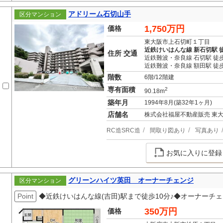
アドリーム石切山手
区分マンション
1,750万円
価格
東大阪市上石切町１丁目
近鉄けいはんな線 新石切駅 徒
住所 交通
近鉄難波・奈良線 石切駅 徒
近鉄難波・奈良線 額田駅 徒歩
階数
6階/12階建
専有面積
2
90.18m
築年月
1994年8月(築32年1ヶ月)
店舗名
株式会社福屋不動産販売 東
RC造SRC造
間取り図あり
写真あり
お気に入りに登録
グリーンハイツ英田 オーナーチェンジ
区分マンション
Point
◆近鉄けいはんな線(吉田)駅まで徒歩10分♪◆オーナーチェン
350万円
価格