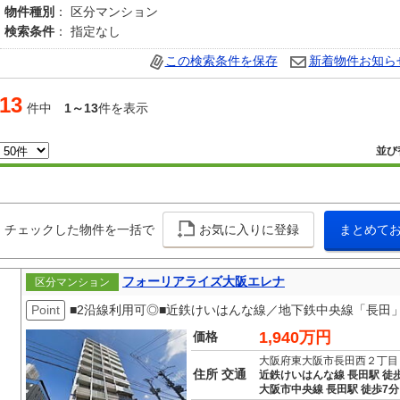
物件種別
： 区分マンション
検索条件
： 指定なし
この検索条件を保存
新着物件お知ら
13
件中
1～13
件を表示
並び
チェックした物件を一括で
お気に入りに登録
まとめて
フォーリアライズ大阪エレナ
区分マンション
Point
■2沿線利用可◎■近鉄けいはんな線／地下鉄中央線「長田」駅
1,940万円
価格
大阪府東大阪市長田西２丁目
住所 交通
近鉄けいはんな線 長田駅 徒
大阪市中央線 長田駅 徒歩7分