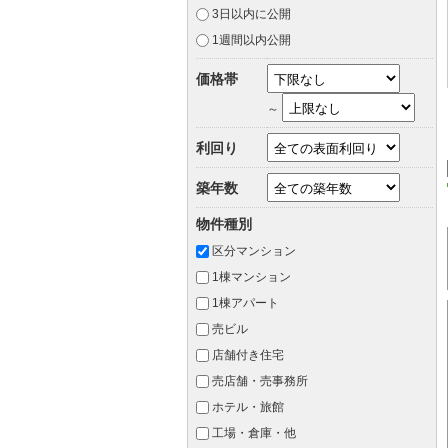
3日以内に公開
1週間以内公開
価格帯
～
利回り
築年数
物件種別
区分マンション
1棟マンション
1棟アパート
売ビル
店舗付き住宅
売店舗・売事務所
ホテル・旅館
工場・倉庫・他