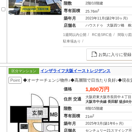
階数
2階/10階建
専有面積
2
25.76m
築年月
2023年11月(築2年10ヶ月)
店舗名
ハウスドゥ 大阪四ツ橋 株
1週間以内公開
RC造SRC造
間取り図
駐車場あり
お気に入りに登録
インザライフ大阪イーストレジデンス
区分マンション
Point
◆オーナーチェンジ物件♪◆高層階で日当たり良好♪◆現在
1,800万円
価格
大阪府東大阪市長田中４丁目
住所 交通
大阪市中央線 長田駅 徒歩8分
階数
8階/15階建
専有面積
2
21m
築年月
2025年3月(築1年6ヶ月)
店舗名
センチュリー21スマイシア