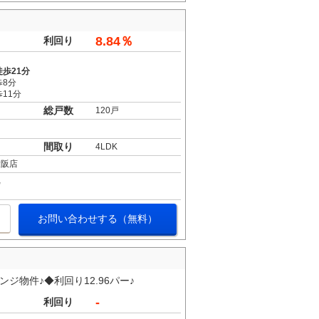
8.84％
利回り
歩21分
歩8分
11分
総戸数
120戸
間取り
4LDK
大阪店
お問い合わせする（無料）
ジ物件♪◆利回り12.96パー♪
-
利回り