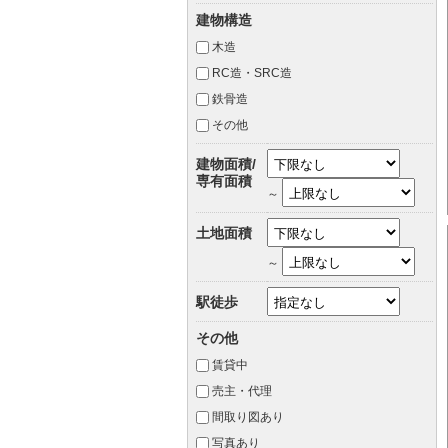
建物構造
木造
RC造・SRC造
鉄骨造
その他
建物面積/
専有面積
～
土地面積
～
駅徒歩
その他
賃貸中
売主・代理
間取り図あり
写真あり