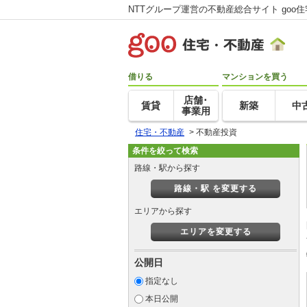
NTTグループ運営の不動産総合サイト goo
借りる
マンションを買う
店舗･
賃貸
新築
中
事業用
住宅・不動産
>
不動産投資
条件を絞って検索
路線・駅から探す
路線・駅 を変更する
エリアから探す
エリアを変更する
公開日
指定なし
本日公開