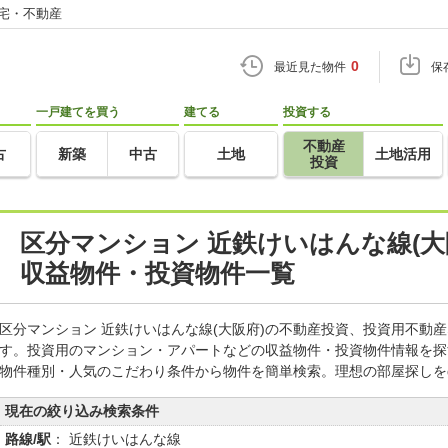
住宅・不動産
0
最近見た物件
保
一戸建てを買う
建てる
投資する
不動産
古
新築
中古
土地
土地活用
投資
区分マンション 近鉄けいはんな線(大
収益物件・投資物件一覧
区分マンション 近鉄けいはんな線(大阪府)の不動産投資、投資用不動
す。投資用のマンション・アパートなどの収益物件・投資物件情報を探
物件種別・人気のこだわり条件から物件を簡単検索。理想の部屋探しを
現在の絞り込み検索条件
路線/駅
： 近鉄けいはんな線