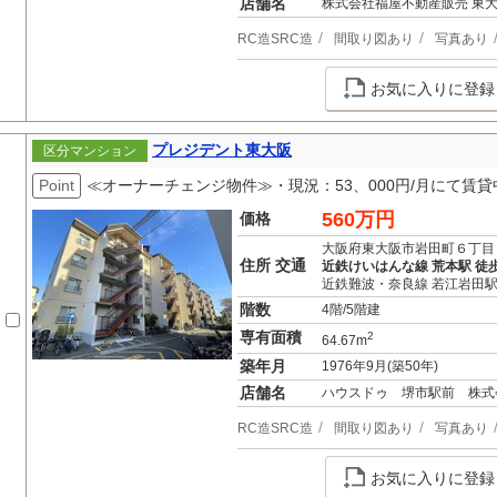
店舗名
株式会社福屋不動産販売 東
RC造SRC造
間取り図あり
写真あり
お気に入りに登録
プレジデント東大阪
区分マンション
Point
≪オーナーチェンジ物件≫・現況：53、000円/月にて賃貸中
560万円
価格
大阪府東大阪市岩田町６丁目
住所 交通
近鉄けいはんな線 荒本駅 徒歩
近鉄難波・奈良線 若江岩田駅
階数
4階/5階建
専有面積
2
64.67m
築年月
1976年9月(築50年)
店舗名
ハウスドゥ 堺市駅前 株式
RC造SRC造
間取り図あり
写真あり
お気に入りに登録