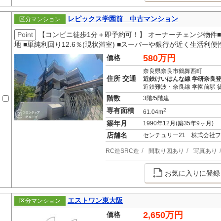
レピックス学園前 中古マンション
区分マンション
Point
【コンビニ徒歩1分＋即予約可！】 オーナーチェンジ物件
地 ■単純利回り12.6％(現状満室) ■スーパーや銀行が近く生活利便
580万円
価格
奈良県奈良市鶴舞西町
住所 交通
近鉄けいはんな線 学研奈良登
近鉄難波・奈良線 学園前駅 徒
階数
3階/5階建
専有面積
2
61.04m
築年月
1990年12月(築35年9ヶ月)
店舗名
センチュリー21 株式会社
RC造SRC造
間取り図あり
写真あり
お気に入りに登録
エストワン東大阪
区分マンション
2,650万円
価格