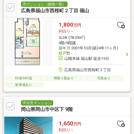
売マンション（建物一部）
広島県福山市西桜町２丁目 福山
1,800
万円
利回り
-
2
3LDK (78.03m
)
9階/9階建
築年月
2001年10月(築24年11ヶ月)
総戸数
-
山陽本線 福山駅 徒歩15分
広島県福山市西桜町２丁目
RC造SRC造
間取り図あり
写真あり
駐車場あり
中古売マンション
岡山県岡山市中区下 9階
1,650
万円
利回り
-