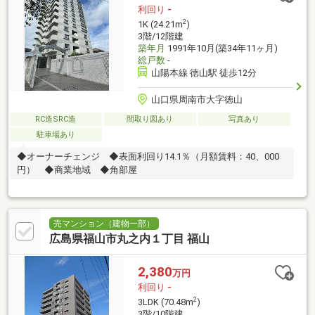
利回り
-
2
1K (24.21m
)
3階/12階建
築年月
1991年10月(築34年11ヶ月)
総戸数
-
山陽本線 徳山駅 徒歩12分
山口県周南市大字徳山
RC造SRC造
間取り図あり
写真あり
駐車場あり
◆オーナーチェンジ ◆表面利回り14.1％（月額賃料：40、000
円） ◆商業地域 ◆角部屋
売マンション（建物一部）
広島県福山市丸之内１丁目 福山
2,380
万円
利回り
-
2
3LDK (70.48m
)
3階/10階建