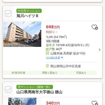
中古売マンション
旭川ハイツＢ
698
万円
利回り
-
2
1LDK (64.79m
)
5階/5階建
築年月
1974年4月(築52年5ヶ月)
総戸数
40戸
山陽本線 高島駅 徒歩15分
その他の交通
岡山県岡山市中区高屋
RC造SRC造
間取り図あり
写真あり
売マンション（建物一部）
山口県周南市大字徳山 徳山
340
万円