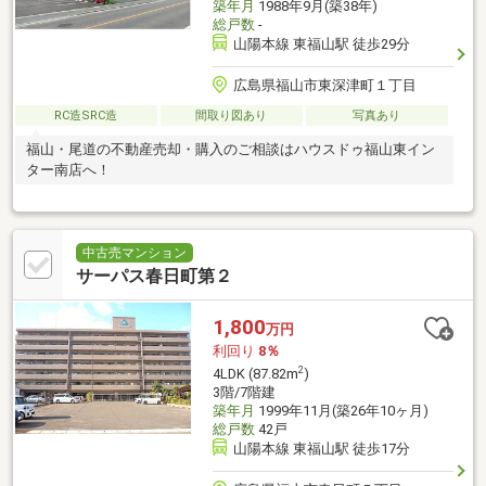
築年月
1988年9月(築38年)
総戸数
-
山陽本線 東福山駅 徒歩29分
広島県福山市東深津町１丁目
RC造SRC造
間取り図あり
写真あり
福山・尾道の不動産売却・購入のご相談はハウスドゥ福山東イン
ター南店へ！
中古売マンション
サーパス春日町第２
1,800
万円
利回り
8％
2
4LDK (87.82m
)
3階/7階建
築年月
1999年11月(築26年10ヶ月)
総戸数
42戸
山陽本線 東福山駅 徒歩17分