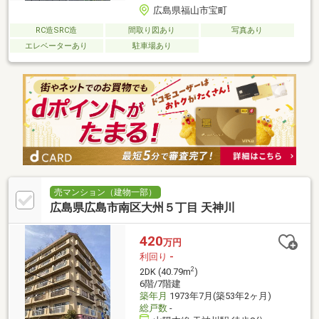
広島県福山市宝町
RC造SRC造
間取り図あり
写真あり
エレベーターあり
駐車場あり
売マンション（建物一部）
広島県広島市南区大州５丁目 天神川
420
万円
利回り
-
2
2DK (40.79m
)
6階/7階建
築年月
1973年7月(築53年2ヶ月)
総戸数
-