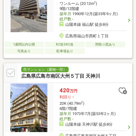
2
ワンルーム (20.12m
)
9階/12階建
築年月
1990年12月(築35年9ヶ月)
総戸数
-
山陽本線 福山駅 徒歩8分
広島県福山市西町１丁目
1週間以内公開
RC造SRC造
間取り図あり
写真あり
駐車場あり
売マンション（建物一部）
広島県広島市南区大州５丁目 天神川
420
万円
利回り
-
2
2DK (40.79m
)
6階/7階建
築年月
1973年7月(築53年2ヶ月)
総戸数
-
山陽本線 天神川駅 徒歩8分
広島県広島市南区大州５丁目