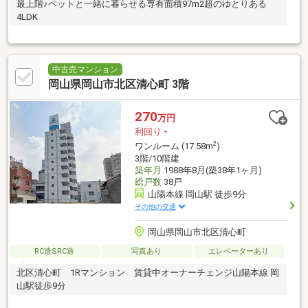
最上階♪ペットと一緒に暮らせる専有面積97m2超のゆとりある
4LDK
中古売マンション
岡山県岡山市北区清心町 3階
270
万円
利回り
-
2
ワンルーム (17.58m
)
3階/10階建
築年月
1988年8月(築38年1ヶ月)
総戸数
38戸
山陽本線 岡山駅 徒歩9分
その他の交通
岡山県岡山市北区清心町
RC造SRC造
写真あり
エレベーターあり
北区清心町 1Rマンション 賃貸中オーナーチェンジ山陽本線 岡
山駅徒歩9分