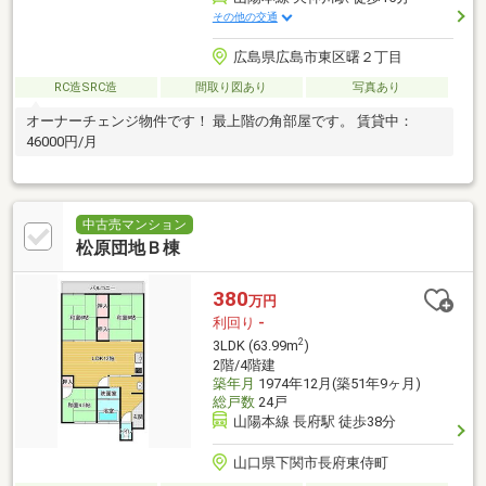
その他の交通
広島県広島市東区曙２丁目
RC造SRC造
間取り図あり
写真あり
オーナーチェンジ物件です！ 最上階の角部屋です。 賃貸中：
46000円/月
中古売マンション
松原団地Ｂ棟
380
万円
利回り
-
2
3LDK (63.99m
)
2階/4階建
築年月
1974年12月(築51年9ヶ月)
総戸数
24戸
山陽本線 長府駅 徒歩38分
山口県下関市長府東侍町