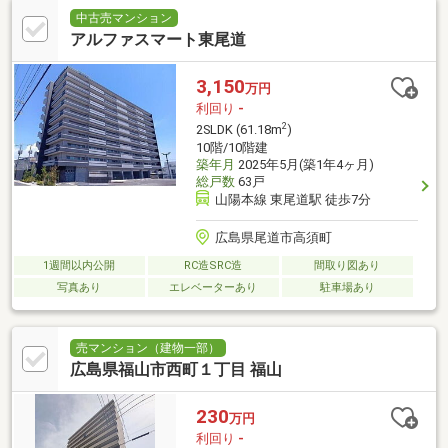
中古売マンション
アルファスマート東尾道
3,150
万円
利回り
-
2
2SLDK (61.18m
)
10階/10階建
築年月
2025年5月(築1年4ヶ月)
総戸数
63戸
山陽本線 東尾道駅 徒歩7分
広島県尾道市高須町
1週間以内公開
RC造SRC造
間取り図あり
写真あり
エレベーターあり
駐車場あり
売マンション（建物一部）
広島県福山市西町１丁目 福山
230
万円
利回り
-