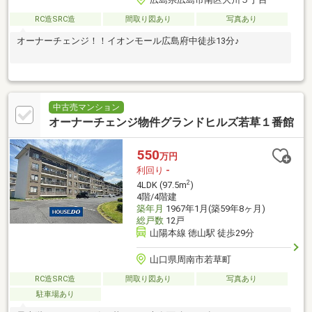
RC造SRC造
間取り図あり
写真あり
オーナーチェンジ！！イオンモール広島府中徒歩13分♪
中古売マンション
オーナーチェンジ物件グランドヒルズ若草１番館
550
万円
利回り
-
2
4LDK (97.5m
)
4階/4階建
築年月
1967年1月(築59年8ヶ月)
総戸数
12戸
山陽本線 徳山駅 徒歩29分
山口県周南市若草町
RC造SRC造
間取り図あり
写真あり
駐車場あり