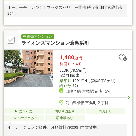
オーナーチェンジ！！マックスバリュー徒歩3分♪海田町役場徒歩
2分！
中古売マンション
ライオンズマンション倉敷浜町
1,480
万円
利回り
6.4％
2
3LDK (79.59m
)
5階/11階建
築年月
1991年4月(築35年5ヶ月)
総戸数
32戸
山陽本線 倉敷駅 徒歩16分
岡山県倉敷市浜町２丁目
RC造SRC造
間取り図あり
写真あり
エレベーターあり
駐車場あり
オーナーチェンジ物件。月額賃料79000円で賃貸中。