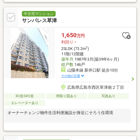
中古売マンション
サンパレス草津
1,650
万円
利回り
-
2
2SLDK (73.2m
)
11階/12階建
築年月
1987年3月(築39年6ヶ月)
総戸数
146戸
山陽本線 新井口駅 徒歩10分
その他の交通
広島県広島市西区草津南２丁目
RC造SRC造
間取り図あり
写真あり
エレベーターあり
オーナーチェンジ物件生活利便施設が身近にそろう住環境