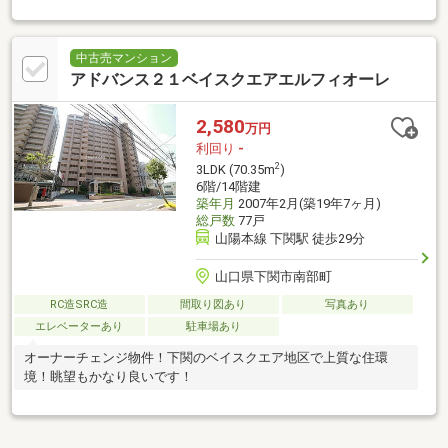
中古売マンション
アドバンス２１ベイスクエアエルフィオーレ
2,580
万円
利回り
-
2
3LDK (70.35m
)
6階/14階建
築年月
2007年2月(築19年7ヶ月)
総戸数
77戸
山陽本線 下関駅 徒歩29分
山口県下関市南部町
RC造SRC造
間取り図あり
写真あり
エレベーターあり
駐車場あり
オーナーチェンジ物件！下関のベイスクエア地区で上質な住環
境！眺望もかなり良いです！