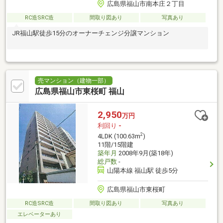
広島県福山市南本庄２丁目
RC造SRC造
間取り図あり
写真あり
JR福山駅徒歩15分のオーナーチェンジ分譲マンション
売マンション（建物一部）
広島県福山市東桜町 福山
2,950
万円
利回り
-
2
4LDK (100.63m
)
11階/15階建
築年月
2008年9月(築18年)
総戸数
-
山陽本線 福山駅 徒歩5分
広島県福山市東桜町
RC造SRC造
間取り図あり
写真あり
エレベーターあり