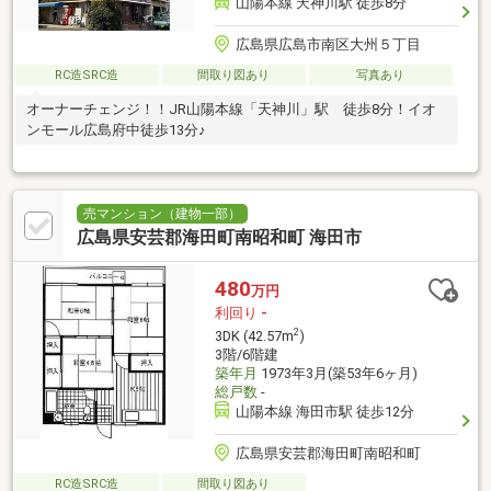
山陽本線 天神川駅 徒歩8分
広島県広島市南区大州５丁目
RC造SRC造
間取り図あり
写真あり
オーナーチェンジ！！JR山陽本線「天神川」駅 徒歩8分！イオ
ンモール広島府中徒歩13分♪
売マンション（建物一部）
広島県安芸郡海田町南昭和町 海田市
480
万円
利回り
-
2
3DK (42.57m
)
3階/6階建
築年月
1973年3月(築53年6ヶ月)
総戸数
-
山陽本線 海田市駅 徒歩12分
広島県安芸郡海田町南昭和町
RC造SRC造
間取り図あり