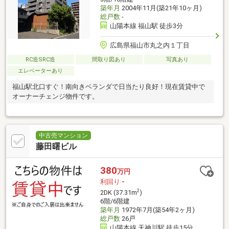
築年月
2004年11月(築21年10ヶ月)
総戸数
-
山陽本線 福山駅 徒歩3分
広島県福山市丸之内１丁目
RC造SRC造
間取り図あり
写真あり
エレベーターあり
福山駅北口すぐ！南向きベランダで日当たり良好！現在賃貸中で
オーナーチェンジ物件です。
中古売マンション
藤田曙ビル
380
万円
利回り
-
2
2DK (37.31m
)
6階/6階建
築年月
1972年7月(築54年2ヶ月)
総戸数
26戸
山陽本線 天神川駅 徒歩15分