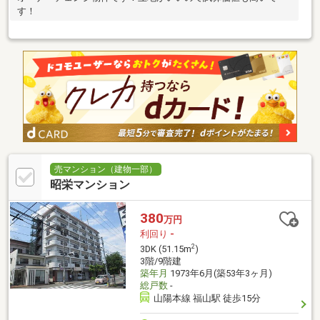
す！
売マンション（建物一部）
昭栄マンション
380
万円
利回り
-
2
3DK (51.15m
)
3階/9階建
築年月
1973年6月(築53年3ヶ月)
総戸数
-
山陽本線 福山駅 徒歩15分