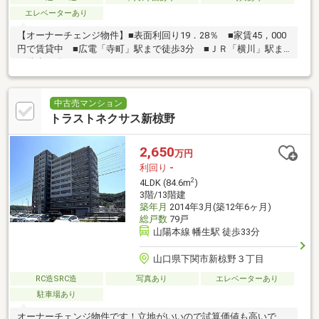
エレベーターあり
【オーナーチェンジ物件】■表面利回り19．28％ ■家賃45，000
円で賃貸中 ■広電「寺町」駅まで徒歩3分 ■ＪＲ「横川」駅ま
で徒歩16分
中古売マンション
トラストネクサス新椋野
2,650
万円
利回り
-
2
4LDK (84.6m
)
3階/13階建
築年月
2014年3月(築12年6ヶ月)
総戸数
79戸
山陽本線 幡生駅 徒歩33分
山口県下関市新椋野３丁目
RC造SRC造
写真あり
エレベーターあり
駐車場あり
オーナーチェンジ物件です！立地がいいので試算価値も高いで