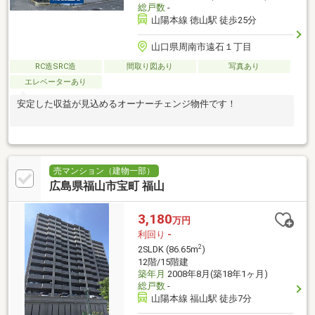
総戸数
-
山陽本線 徳山駅 徒歩25分
山口県周南市遠石１丁目
RC造SRC造
間取り図あり
写真あり
エレベーターあり
安定した収益が見込めるオーナーチェンジ物件です！
売マンション（建物一部）
広島県福山市宝町 福山
3,180
万円
利回り
-
2
2SLDK (86.65m
)
12階/15階建
築年月
2008年8月(築18年1ヶ月)
総戸数
-
山陽本線 福山駅 徒歩7分