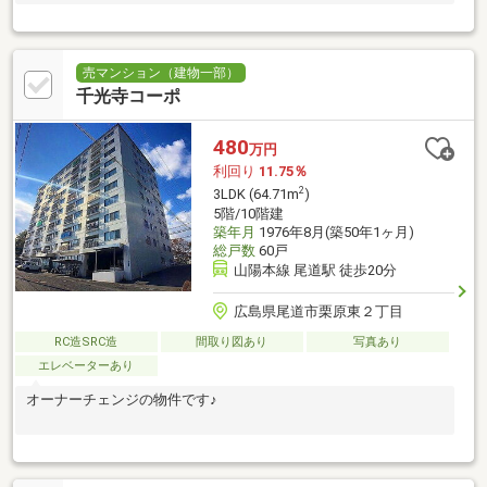
売マンション（建物一部）
千光寺コーポ
480
万円
利回り
11.75％
2
3LDK (64.71m
)
5階/10階建
築年月
1976年8月(築50年1ヶ月)
総戸数
60戸
山陽本線 尾道駅 徒歩20分
広島県尾道市栗原東２丁目
RC造SRC造
間取り図あり
写真あり
エレベーターあり
オーナーチェンジの物件です♪