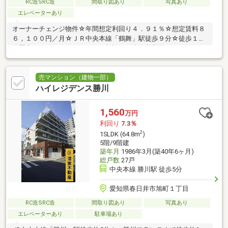
RC造SRC造
間取り図あり
写真あり
エレベーターあり
オーナーチェンジ物件☆年間想定利回り４．９１％☆想定賃料８
６，１００円／月☆ＪＲ中央本線「鶴舞」駅徒歩９分☆徒歩１０
分圏内にイオンタウン☆ペット相談可、事務所利用可！
売マンション（建物一部）
ハイレジデンス勝川
1,560
万円
利回り
7.3％
2
1SLDK (64.8m
)
5階/9階建
築年月
1986年3月(築40年6ヶ月)
総戸数
27戸
中央本線 勝川駅 徒歩5分
愛知県春日井市旭町１丁目
RC造SRC造
間取り図あり
写真あり
エレベーターあり
駐車場あり