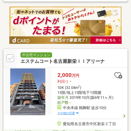
中古売マンション
エステムコート名古屋新栄ＩＩアリーナ
2,000
万円
利回り
-
2
1DK (32.04m
)
13階/地上15階地下13階建
築年月
2019年10月(築6年11ヶ月)
総戸数
-
中央本線 鶴舞駅 徒歩10分
その他の交通
愛知県名古屋市中区新栄２丁目