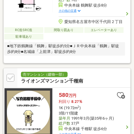
中央本線 鶴舞駅 徒歩8分
その他の交通
愛知県名古屋市中区千代田２丁目
RC造SRC造
間取り図あり
エレベーターあり
駐車場あり
■地下鉄鶴舞線「鶴舞」駅徒歩約5分■ＪＲ中央本線「鶴舞」駅徒
歩約8分■名城線「上前津」駅徒歩約8分
売マンション（建物一部）
ライオンズマンション千種南
580
万円
利回り
8.27％
2
1K (19.72m
)
3階/11階建
築年月
1991年3月(築35年6ヶ月)
総戸数
37戸
中央本線 千種駅 徒歩6分