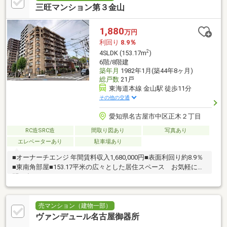
三旺マンション第３金山
1,880
万円
利回り
8.9％
2
4SLDK (153.17m
)
6階/8階建
築年月
1982年1月(築44年8ヶ月)
総戸数
21戸
東海道本線 金山駅 徒歩11分
その他の交通
愛知県名古屋市中区正木２丁目
RC造SRC造
間取り図あり
写真あり
エレベーターあり
駐車場あり
■オーナーチエンジ 年間賃料収入1,680,000円■表面利回り約8.9％
■東南角部屋■153.17平米の広々とした居住スペース お気軽にお
問い合わせを
売マンション（建物一部）
ヴァンデュ―ル名古屋御器所