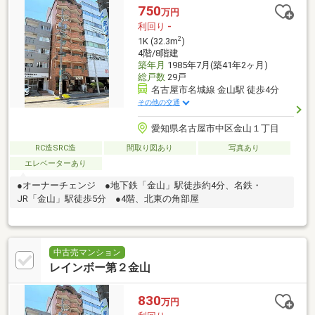
750
万円
利回り
-
2
1K (32.3m
)
4階/8階建
築年月
1985年7月(築41年2ヶ月)
総戸数
29戸
名古屋市名城線 金山駅 徒歩4分
その他の交通
愛知県名古屋市中区金山１丁目
RC造SRC造
間取り図あり
写真あり
エレベーターあり
●オーナーチェンジ ●地下鉄「金山」駅徒歩約4分、名鉄・
JR「金山」駅徒歩5分 ●4階、北東の角部屋
中古売マンション
レインボー第２金山
830
万円