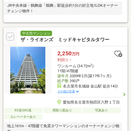
JR中央本線・鶴舞線「鶴舞」駅徒歩約1分の好立地1LDKオーナー
チェンジ物件！
中古売マンション
ザ・ライオンズ ミッドキャピタルタワー
2,250
万円
利回り
-
2
ワンルーム (34.72m
)
11階/47階建
築年月
2009年2月(築17年7ヶ月)
総戸数
390戸
名古屋市名城線 金山駅 徒歩14分
その他の交通
愛知県名古屋市熱田区六野１丁目
RC造SRC造
間取り図あり
写真あり
エレベーターあり
地上161m・47階建て免震タワーマンションのオーナーチェンジ物