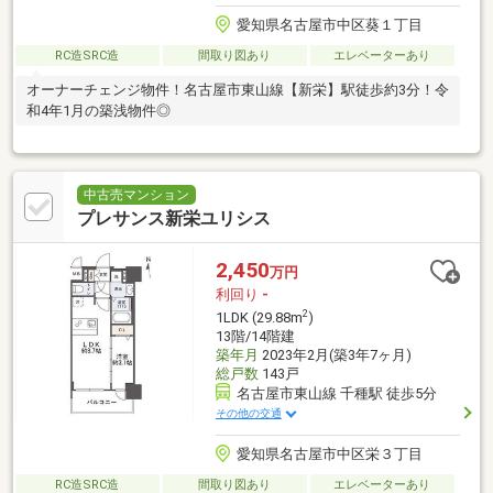
愛知県名古屋市中区葵１丁目
RC造SRC造
間取り図あり
エレベーターあり
オーナーチェンジ物件！名古屋市東山線【新栄】駅徒歩約3分！令
和4年1月の築浅物件◎
中古売マンション
プレサンス新栄ユリシス
2,450
万円
利回り
-
2
1LDK (29.88m
)
13階/14階建
築年月
2023年2月(築3年7ヶ月)
総戸数
143戸
名古屋市東山線 千種駅 徒歩5分
その他の交通
愛知県名古屋市中区栄３丁目
RC造SRC造
間取り図あり
エレベーターあり