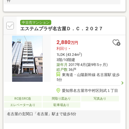
件
中古売マンション
エステムプラザ名古屋Ｄ．Ｃ．２０２７
2,880
万円
利回り
-
2
1LDK (43.24m
)
3階/10階建
築年月
2017年4月(築9年5ヶ月)
総戸数
36戸
東海道・山陽新幹線 名古屋駅 徒歩
5分
愛知県名古屋市中村区則武１丁目
RC造SRC造
間取り図あり
写真あり
エレベーターあり
駐車場あり
名古屋の玄関口「名古屋」駅まで徒歩5分