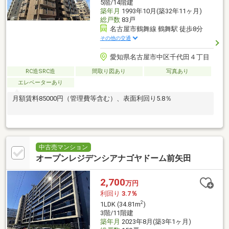
5階/14階建
築年月
1993年10月(築32年11ヶ月)
総戸数
83戸
名古屋市鶴舞線 鶴舞駅 徒歩8分
その他の交通
愛知県名古屋市中区千代田４丁目
RC造SRC造
間取り図あり
写真あり
エレベーターあり
月額賃料85000円（管理費等含む）、表面利回り5.8％
中古売マンション
オープンレジデンシアナゴヤドーム前矢田
2,700
万円
利回り
3.7％
2
1LDK (34.81m
)
3階/11階建
築年月
2023年8月(築3年1ヶ月)