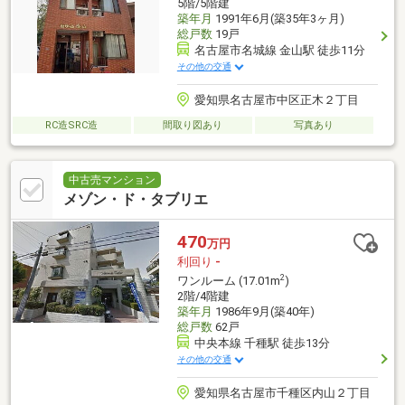
5階/5階建
築年月
1991年6月(築35年3ヶ月)
総戸数
19戸
名古屋市名城線 金山駅 徒歩11分
その他の交通
愛知県名古屋市中区正木２丁目
RC造SRC造
間取り図あり
写真あり
中古売マンション
メゾン・ド・タブリエ
470
万円
利回り
-
2
ワンルーム (17.01m
)
2階/4階建
築年月
1986年9月(築40年)
総戸数
62戸
中央本線 千種駅 徒歩13分
その他の交通
愛知県名古屋市千種区内山２丁目