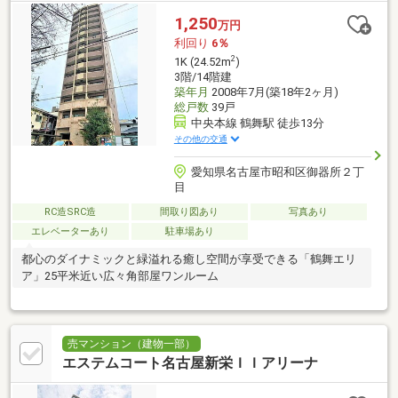
1,250
万円
利回り
6％
2
1K (24.52m
)
3階/14階建
築年月
2008年7月(築18年2ヶ月)
総戸数
39戸
中央本線 鶴舞駅 徒歩13分
その他の交通
愛知県名古屋市昭和区御器所２丁
目
RC造SRC造
間取り図あり
写真あり
エレベーターあり
駐車場あり
都心のダイナミックと緑溢れる癒し空間が享受できる「鶴舞エリ
ア」25平米近い広々角部屋ワンルーム
売マンション（建物一部）
エステムコート名古屋新栄ＩＩアリーナ