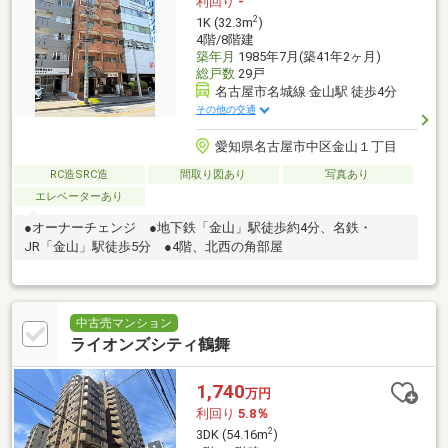
利回り
-
2
1K (32.3m
)
4階/8階建
築年月
1985年7月(築41年2ヶ月)
総戸数
29戸
名古屋市名城線 金山駅 徒歩4分
その他の交通
愛知県名古屋市中区金山１丁目
RC造SRC造
間取り図あり
写真あり
エレベーターあり
●オーナーチェンジ ●地下鉄「金山」駅徒歩約4分、名鉄・
JR「金山」駅徒歩5分 ●4階、北西の角部屋
中古売マンション
ライオンズシティ鶴舞
1,740
万円
利回り
5.8％
2
3DK (54.16m
)