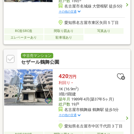
総戸数
159戸
名古屋市名城線 大曽根駅 徒歩5分
その他の交通
愛知県名古屋市東区矢田５丁目
RC造SRC造
間取り図あり
写真あり
エレベーターあり
駐車場あり
中古売マンション
セザール鶴舞公園
420
万円
利回り
-
2
1K (16.9m
)
3階/5階建
築年月
1989年4月(築37年5ヶ月)
総戸数
19戸
名古屋市鶴舞線 鶴舞駅 徒歩5分
その他の交通
愛知県名古屋市中区千代田３丁目