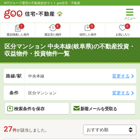
NTTグループ運営の不動産総合サイト goo住宅・不動産
1
0
0
0
最近検索した条件
最近見た物件
保存した条件
お気に入り
区分マンション 中央本線(岐阜県)の不動産投資・
収益物件・投資物件一覧
路線/駅
変更する
中央本線
条件
変更する
区分マンション
検索条件を保存
新着メールを受取る
27
件
が該当しました。