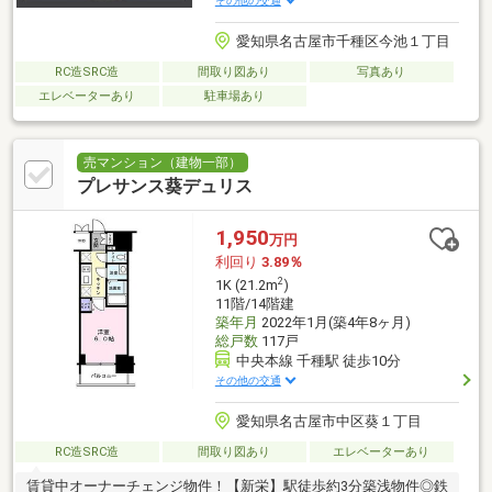
その他の交通
愛知県名古屋市千種区今池１丁目
RC造SRC造
間取り図あり
写真あり
エレベーターあり
駐車場あり
売マンション（建物一部）
プレサンス葵デュリス
1,950
万円
利回り
3.89％
2
1K (21.2m
)
11階/14階建
築年月
2022年1月(築4年8ヶ月)
総戸数
117戸
中央本線 千種駅 徒歩10分
その他の交通
愛知県名古屋市中区葵１丁目
RC造SRC造
間取り図あり
エレベーターあり
賃貸中オーナーチェンジ物件！【新栄】駅徒歩約3分築浅物件◎鉄