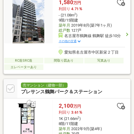
1,580
万円
利回り
4.71％
2
- (21.08m
)
9階/15階建
築年月
2019年8月(築7年1ヶ月)
総戸数
127戸
名古屋市鶴舞線 鶴舞駅 徒歩10分
その他の交通
愛知県名古屋市中区新栄２丁目
RC造SRC造
間取り図あり
写真あり
エレベーターあり
売マンション（建物一部）
プレサンス鶴舞パーク＆ステーション
2,100
万円
利回り
3.61％
2
1K (21.66m
)
8階/11階建
築年月
2022年9月(築4年)
総戸数
70戸