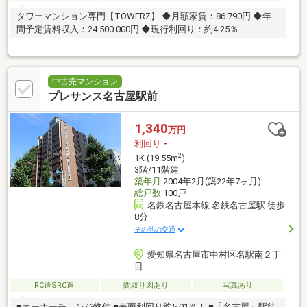
タワーマンション専門【TOWERZ】 ◆月額家賃：86 790円 ◆年
間予定賃料収入：24 500 000円 ◆現行利回り：約4.25％
中古売マンション
プレサンス名古屋駅前
1,340
万円
利回り
-
2
1K (19.55m
)
3階/11階建
築年月
2004年2月(築22年7ヶ月)
総戸数
100戸
名鉄名古屋本線 名鉄名古屋駅 徒歩
8分
その他の交通
愛知県名古屋市中村区名駅南２丁
目
RC造SRC造
間取り図あり
写真あり
■オーナーチェンジ物件 ■表面利回り約5.01％！ ■「名古屋」駅徒