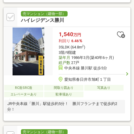
売マンション（建物一部）
ハイレジデンス勝川
1,540
万円
利回り
6.46％
2
3SLDK (64.8m
)
3階/9階建
築年月
1986年3月(築40年6ヶ月)
総戸数
27戸
中央本線 勝川駅 徒歩5分
愛知県春日井市旭町１丁目
RC造SRC造
間取り図あり
写真あり
エレベーターあり
駐車場あり
JR中央本線「勝川」駅徒歩約5分！ 勝川フランテまで徒歩約2
分！
売マンション（建物一部）