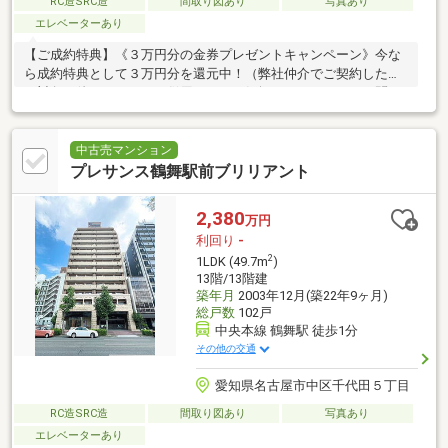
RC造SRC造
間取り図あり
写真あり
エレベーターあり
【ご成約特典】《３万円分の金券プレゼントキャンペーン》今な
ら成約特典として３万円分を還元中！（弊社仲介でご契約した方
が対象）他キャンペーン併用不可。お気軽にスタッフまでお問い
合わせください。
中古売マンション
プレサンス鶴舞駅前ブリリアント
2,380
万円
利回り
-
2
1LDK (49.7m
)
13階/13階建
築年月
2003年12月(築22年9ヶ月)
総戸数
102戸
中央本線 鶴舞駅 徒歩1分
その他の交通
愛知県名古屋市中区千代田５丁目
RC造SRC造
間取り図あり
写真あり
エレベーターあり