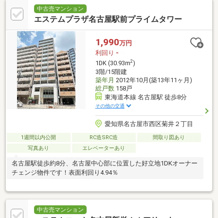
中古売マンション
エステムプラザ名古屋駅前プライムタワー
1,990
万円
利回り
-
2
1DK (30.93m
)
3階/15階建
築年月
2012年10月(築13年11ヶ月)
総戸数
158戸
東海道本線 名古屋駅 徒歩8分
その他の交通
愛知県名古屋市西区菊井２丁目
1週間以内公開
RC造SRC造
間取り図あり
写真あり
エレベーターあり
名古屋駅徒歩約8分、名古屋中心部に位置した好立地1DKオーナー
チェンジ物件です！表面利回り4.94％
中古売マンション