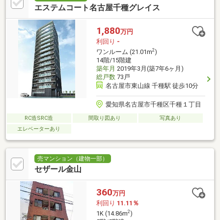
エステムコート名古屋千種グレイス
1,880
万円
利回り
-
2
ワンルーム (21.01m
)
14階/15階建
築年月
2019年3月(築7年6ヶ月)
総戸数
73戸
名古屋市東山線 千種駅 徒歩10分
愛知県名古屋市千種区千種１丁目
RC造SRC造
間取り図あり
写真あり
エレベーターあり
売マンション（建物一部）
セザール金山
360
万円
利回り
11.11％
2
1K (14.86m
)