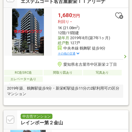
エステムコート名古屋新栄ＩＩアリーナ
1,680
万円
利回り
-
2
1K (21.08m
)
12階/15階建
築年月
2019年8月(築7年1ヶ月)
総戸数
127戸
中央本線 鶴舞駅 徒歩9分
その他の交通
愛知県名古屋市中区新栄２丁目
RC造SRC造
間取り図あり
写真あり
エレベーターあり
2019年築、鶴舞駅徒歩9分・新栄町駅徒歩11分の2駅利用可の区分
マンション
中古売マンション
レインボー第２金山