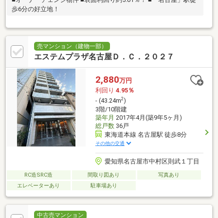
歩6分の好立地！
売マンション（建物一部）
エステムプラザ名古屋Ｄ．Ｃ．２０２７
2,880
万円
利回り
4.95％
2
- (43.24m
)
3階/10階建
築年月
2017年4月(築9年5ヶ月)
総戸数
36戸
東海道本線 名古屋駅 徒歩8分
その他の交通
愛知県名古屋市中村区則武１丁目
RC造SRC造
間取り図あり
写真あり
エレベーターあり
駐車場あり
中古売マンション