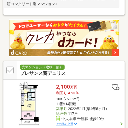
筋コンクリート造マンション♪
売マンション（建物一部）
プレサンス葵デュリス
2,100
万円
利回り
4.23％
2
1DK (25.35m
)
11階/14階建
築年月
2022年1月(築4年8ヶ月)
総戸数
117戸
中央本線 千種駅 徒歩10分
その他の交通