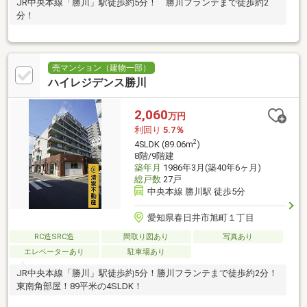
JR中央本線「勝川」駅徒歩約5分！ 勝川フランテまで徒歩約2
分！
売マンション（建物一部）
ハイレジデンス勝川
2,060
万円
利回り
5.7％
2
4SLDK (89.06m
)
8階/9階建
築年月
1986年3月(築40年6ヶ月)
総戸数
27戸
中央本線 勝川駅 徒歩5分
愛知県春日井市旭町１丁目
RC造SRC造
間取り図あり
写真あり
エレベーターあり
駐車場あり
JR中央本線「勝川」駅徒歩約5分！勝川フランテまで徒歩約2分！
東南角部屋！89平米の4SLDK！