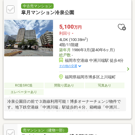
中古売マンション
皐月マンション冷泉公園
5,100
万円
利回り
-
2
4LDK (100.38m
)
4階/11階建
築年月
1986年3月(築40年6ヶ月)
総戸数
-
福岡市空港線 中洲川端駅 徒歩4分
その他の交通
福岡県福岡市博多区上川端町
RC造SRC造
間取り図あり
写真あり
エレベーターあり
冷泉公園目の前で３路線利用可能！博多オーナーチェンジ物件で
す。地下鉄空港線「中洲川端」駅徒歩約４分、箱崎線「中洲川
端」駅徒歩約４分、七隈線「櫛田神社」駅徒歩約９分と、複数路
線が徒歩圏内の好立地です。
売マンション（建物一部）