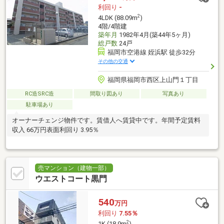
利回り
-
2
4LDK (88.09m
)
4階/4階建
築年月
1982年4月(築44年5ヶ月)
総戸数
24戸
福岡市空港線 姪浜駅 徒歩32分
その他の交通
福岡県福岡市西区上山門１丁目
RC造SRC造
間取り図あり
写真あり
駐車場あり
オーナーチェンジ物件です。賃借人へ賃貸中です。年間予定賃料
収入 66万円表面利回り 3.95％
売マンション（建物一部）
ウエストコート黒門
540
万円
利回り
7.55％
2
1K (18.9m
)