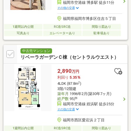
福岡市空港線 博多駅 徒歩11分
その他の交通
福岡県福岡市博多区住吉５丁目
1週間以内公開
RC造SRC造
間取り図あり
写真あり
エレベーターあり
駐車場あり
中古売マンション
リベーラガーデンＣ棟（セントラルウエスト）
2,890
万円
利回り
5.35％
2
4LDK (87.8m
)
3階/12階建
築年月
1996年2月(築30年7ヶ月)
総戸数
95戸
福岡市空港線 姪浜駅 徒歩25分
その他の交通
福岡市西区愛宕浜２丁目
1週間以内公開
RC造SRC造
間取り図あり