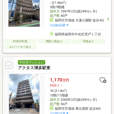
2
- (21.46m
)
3階/9階建
築年月
1997年3月(築29年6ヶ月)
総戸数
40戸
福岡市空港線 大濠公園駅 徒歩4分
その他の交通
福岡県福岡市中央区荒戸１丁目
RC造SRC造
間取り図あり
写真あり
エレベーターあり
中古売マンション
アクタス博多駅東
1,170
万円
利回り
-
2
1K (21.4m
)
10階/11階建
築年月
2000年3月(築26年6ヶ月)
総戸数
56戸
福岡市空港線 東比恵駅 徒歩8分
その他の交通