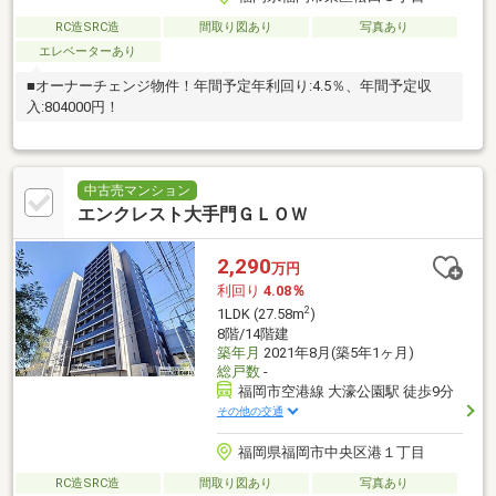
RC造SRC造
間取り図あり
写真あり
エレベーターあり
■オーナーチェンジ物件！年間予定年利回り:4.5％、年間予定収
入:804000円！
中古売マンション
エンクレスト大手門ＧＬＯＷ
2,290
万円
利回り
4.08％
2
1LDK (27.58m
)
8階/14階建
築年月
2021年8月(築5年1ヶ月)
総戸数
-
福岡市空港線 大濠公園駅 徒歩9分
その他の交通
福岡県福岡市中央区港１丁目
RC造SRC造
間取り図あり
写真あり