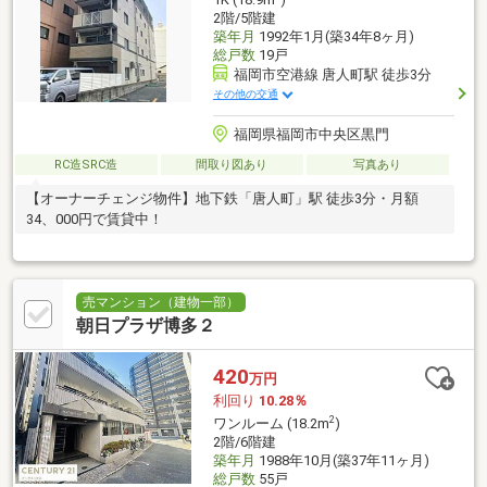
2階/5階建
築年月
1992年1月(築34年8ヶ月)
総戸数
19戸
福岡市空港線 唐人町駅 徒歩3分
その他の交通
福岡県福岡市中央区黒門
RC造SRC造
間取り図あり
写真あり
【オーナーチェンジ物件】地下鉄「唐人町」駅 徒歩3分・月額
34、000円で賃貸中！
売マンション（建物一部）
朝日プラザ博多２
420
万円
利回り
10.28％
2
ワンルーム (18.2m
)
2階/6階建
築年月
1988年10月(築37年11ヶ月)
総戸数
55戸