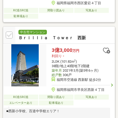
福岡県福岡市西区愛宕４丁目
RC造SRC造
間取り図あり
写真あり
駐車場あり
中古売マンション
Ｂｒｉｌｌｉａ Ｔｏｗｅｒ 西新
3億3,000
万円
利回り
-
2
2LDK (101.82m
)
38階/地上40階地下2階建
築年月
2021年3月(築5年6ヶ月)
総戸数
306戸
福岡市空港線 西新駅 徒歩2分
福岡県福岡市早良区西新４丁目
RC造SRC造
間取り図あり
写真あり
エレベーターあり
駐車場あり
■西新小学校、百道中学校エリア！