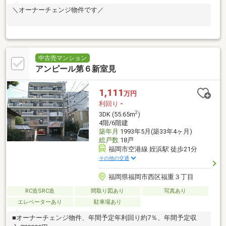
＼オーナーチェンジ物件です／
中古売マンション
アンピール第６新室見
1,111
万円
利回り
-
2
3DK (55.65m
)
4階/6階建
築年月
1993年5月(築33年4ヶ月)
総戸数
18戸
福岡市空港線 姪浜駅 徒歩21分
その他の交通
福岡県福岡市西区福重３丁目
RC造SRC造
間取り図あり
写真あり
エレベーターあり
駐車場あり
■オーナーチェンジ物件、年間予定年利回り約7％、年間予定収