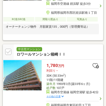
福岡市空港線 姪浜駅 徒歩3分
福岡県福岡市西区姪浜駅南１丁目
RC造SRC造
間取り図あり
写真あり
オーナーチェンジ物件 月額家賃135，000円（管理費等込）
中古売マンション
ロワールマンション箱崎ＩＩ
1,780
万円
利回り
-
2
3DK (50.33m
)
11階/11階建
築年月
1993年3月(築33年6ヶ月)
総戸数
107戸
福岡市空港線 福岡空港駅 徒歩42分
その他の交通
福岡県福岡市東区松田３丁目