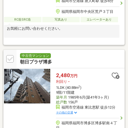
福岡市空港線 唐人町駅 徒歩6分
福岡県福岡市中央区荒戸３丁目
RC造SRC造
写真あり
エレベーターあり
お気軽にお問い合わせください。
中古売マンション
朝日プラザ博多
2,480
万円
利回り
-
2
1LDK (40.88m
)
9階/11階建
築年月
1985年6月(築41年3ヶ月)
総戸数
156戸
福岡市空港線 東比恵駅 徒歩12分
その他の交通
福岡県福岡市博多区博多駅南４丁
目