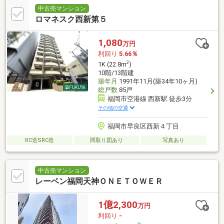
中古売マンション
ロマネスク西新第５
1,080
万円
利回り
5.66％
2
1K (22.8m
)
10階/13階建
築年月
1991年11月(築34年10ヶ月)
総戸数
85戸
福岡市空港線 西新駅 徒歩3分
その他の交通
福岡市早良区西新４丁目
RC造SRC造
間取り図あり
写真あり
中古売マンション
レーベン福岡天神ＯＮＥＴＯＷＥＲ
1億2,300
万円
利回り
-