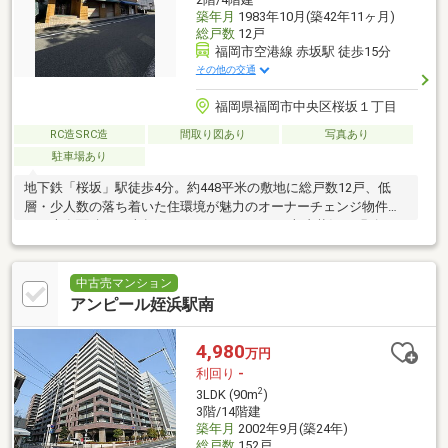
築年月
1983年10月(築42年11ヶ月)
総戸数
12戸
福岡市空港線 赤坂駅 徒歩15分
その他の交通
福岡県福岡市中央区桜坂１丁目
RC造SRC造
間取り図あり
写真あり
駐車場あり
地下鉄「桜坂」駅徒歩4分。約448平米の敷地に総戸数12戸、低
層・少人数の落ち着いた住環境が魅力のオーナーチェンジ物件で
す。専有面積83平米超のゆとりある4LDKで、収支状況も明確で
す。
中古売マンション
アンピール姪浜駅南
4,980
万円
利回り
-
2
3LDK (90m
)
3階/14階建
築年月
2002年9月(築24年)
総戸数
152戸