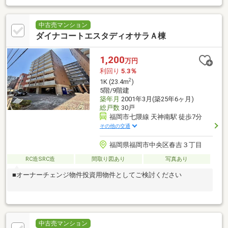
中古売マンション
ダイナコートエスタディオサラＡ棟
1,200
万円
利回り
5.3％
2
1K (23.4m
)
5階/9階建
築年月
2001年3月(築25年6ヶ月)
総戸数
30戸
福岡市七隈線 天神南駅 徒歩7分
その他の交通
福岡県福岡市中央区春吉３丁目
RC造SRC造
間取り図あり
写真あり
■オーナーチェンジ物件投資用物件としてご検討ください
中古売マンション