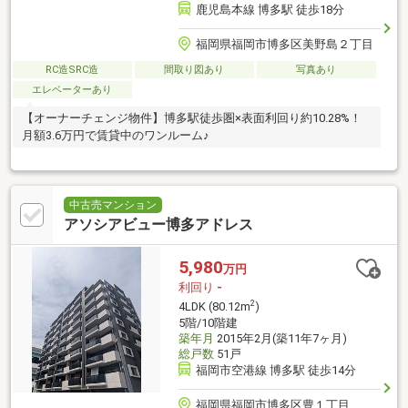
鹿児島本線 博多駅 徒歩18分
福岡県福岡市博多区美野島２丁目
RC造SRC造
間取り図あり
写真あり
エレベーターあり
【オーナーチェンジ物件】博多駅徒歩圏×表面利回り約10.28%！
月額3.6万円で賃貸中のワンルーム♪
中古売マンション
アソシアビュー博多アドレス
5,980
万円
利回り
-
2
4LDK (80.12m
)
5階/10階建
築年月
2015年2月(築11年7ヶ月)
総戸数
51戸
福岡市空港線 博多駅 徒歩14分
福岡県福岡市博多区豊１丁目