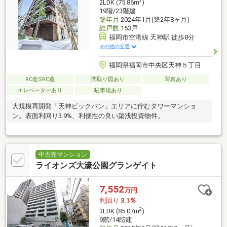
2
2LDK (75.86m
)
19階/23階建
築年月
2024年1月(築2年8ヶ月)
総戸数
153戸
福岡市空港線 天神駅 徒歩8分
その他の交通
福岡県福岡市中央区天神５丁目
RC造SRC造
間取り図あり
写真あり
エレベーターあり
駐車場あり
大規模再開発「天神ビックバン」エリアに佇むタワーマンショ
ン。表面利回り3.9%、利便性の良い築浅投資物件。
中古売マンション
ライオンズ大濠公園グランゲイト
7,552
万円
利回り
3.1％
2
3LDK (85.07m
)
9階/14階建