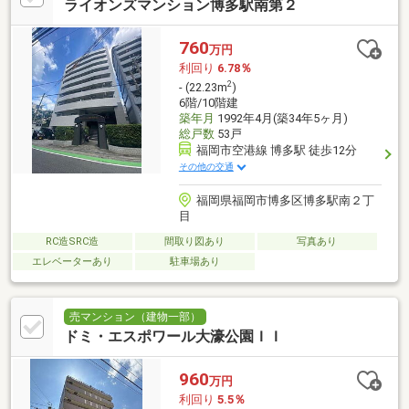
ライオンズマンション博多駅南第２
760
万円
利回り
6.78％
2
- (22.23m
)
6階/10階建
築年月
1992年4月(築34年5ヶ月)
総戸数
53戸
福岡市空港線 博多駅 徒歩12分
その他の交通
福岡県福岡市博多区博多駅南２丁
目
RC造SRC造
間取り図あり
写真あり
エレベーターあり
駐車場あり
売マンション（建物一部）
ドミ・エスポワール大濠公園ＩＩ
960
万円
利回り
5.5％