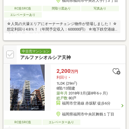
福岡県福岡市中央区大手門３丁目
RC造SRC造
間取り図あり
写真あり
エレベーターあり
☆人気の大濠エリアにオーナーチェンジ物件が登場しました！ ☆
想定利回り4.8％！（年間予定収入：600000円） ☆地下鉄空港線
「大濠公園」駅徒歩5分
中古売マンション
アルファシオルシア天神
2,200
万円
利回り
-
2
1LDK (29m
)
8階/13階建
築年月
2018年3月(築8年6ヶ月)
総戸数
80戸
福岡市空港線 赤坂駅 徒歩6分
福岡県福岡市中央区舞鶴１丁目
RC造SRC造
エレベーターあり