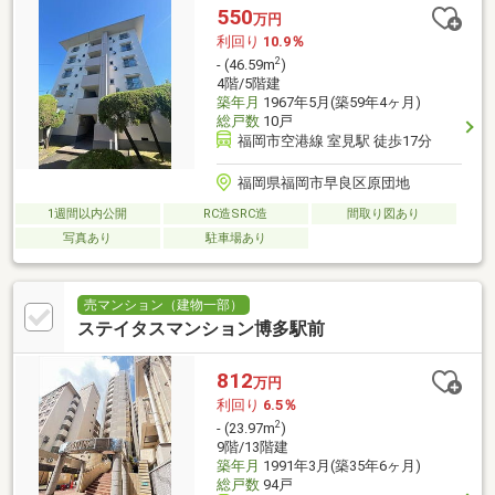
550
万円
利回り
10.9％
2
- (46.59m
)
4階/5階建
築年月
1967年5月(築59年4ヶ月)
総戸数
10戸
福岡市空港線 室見駅 徒歩17分
福岡県福岡市早良区原団地
1週間以内公開
RC造SRC造
間取り図あり
写真あり
駐車場あり
売マンション（建物一部）
ステイタスマンション博多駅前
812
万円
利回り
6.5％
2
- (23.97m
)
9階/13階建
築年月
1991年3月(築35年6ヶ月)
総戸数
94戸