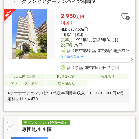
グランピアグーテンハイツ箱崎Ｖ
2,950
万円
利回り
-
2
4LDK (87.63m
)
11階/11階建
築年月
1991年1月(築35年8ヶ月)
総戸数
79戸
福岡市空港線 福岡空港駅 徒歩37分
その他の交通
福岡県福岡市東区松田３丁目
3日以内に公開
RC造SRC造
写真あり
エレベーターあり
駐車場あり
●オーナーチェンジ物件●想定年間賃料収入：1，320，000円●想
定利回り：4.47％
売マンション（建物一部）
原団地４４棟