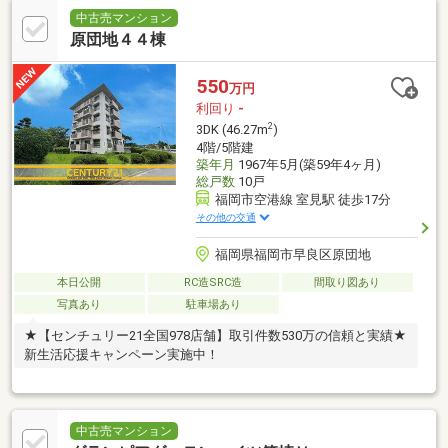
中古売マンション
原団地４４棟
550
万円
利回り
-
2
3DK (46.27m
)
4階/5階建
築年月
1967年5月(築59年4ヶ月)
総戸数
10戸
福岡市空港線 室見駅 徒歩17分
その他の交通
福岡県福岡市早良区原団地
本日公開
RC造SRC造
間取り図あり
写真あり
駐車場あり
★【センチュリー21全国978店舗】取引件数530万の信頼と実績★
新生活応援キャンペーン実施中！
中古売マンション