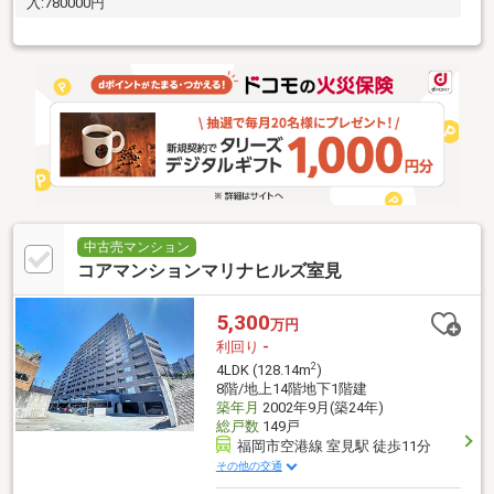
入:780000円
中古売マンション
コアマンションマリナヒルズ室見
5,300
万円
利回り
-
2
4LDK (128.14m
)
8階/地上14階地下1階建
築年月
2002年9月(築24年)
総戸数
149戸
福岡市空港線 室見駅 徒歩11分
その他の交通