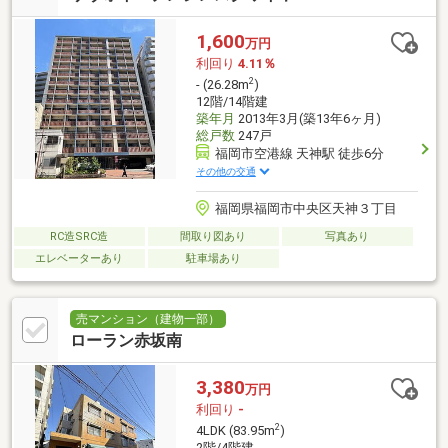
1,600
万円
利回り
4.11％
2
- (26.28m
)
12階/14階建
築年月
2013年3月(築13年6ヶ月)
総戸数
247戸
福岡市空港線 天神駅 徒歩6分
その他の交通
福岡県福岡市中央区天神３丁目
RC造SRC造
間取り図あり
写真あり
エレベーターあり
駐車場あり
売マンション（建物一部）
ローラン赤坂南
3,380
万円
利回り
-
2
4LDK (83.95m
)
2階/4階建