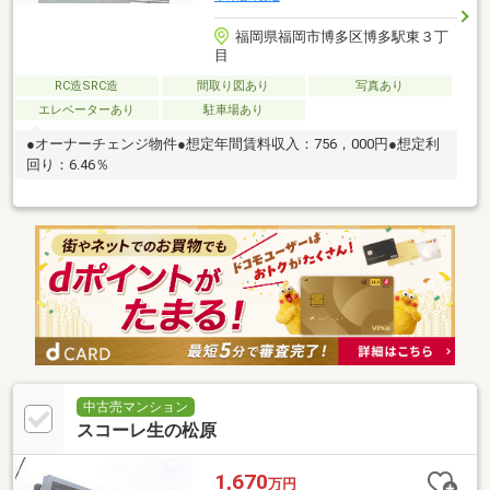
福岡県福岡市博多区博多駅東３丁
目
RC造SRC造
間取り図あり
写真あり
エレベーターあり
駐車場あり
●オーナーチェンジ物件●想定年間賃料収入：756，000円●想定利
回り：6.46％
中古売マンション
スコーレ生の松原
1,670
万円