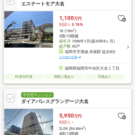
エステートモア大名
1,100
万円
利回り
5.78％
2
1K (19m
)
3階/10階建
築年月
1996年1月(築30年8ヶ月)
総戸数
45戸
福岡市空港線 赤坂駅 徒歩8分
その他の交通
福岡県福岡市中央区大名１丁目
RC造SRC造
間取り図あり
写真あり
中古売マンション
ダイアパレスグランデージ大名
5,950
万円
利回り
-
2
2LDK (84.46m
)
4階/15階建