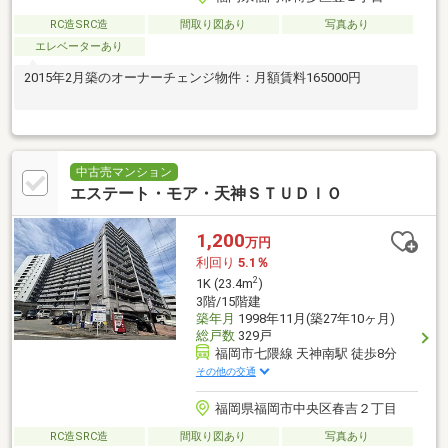
RC造SRC造
間取り図あり
写真あり
エレベーターあり
2015年2月築のオーナーチェンジ物件：月額賃料165000円
中古売マンション
エステート・モア・天神ＳＴＵＤＩＯ
1,200
万円
利回り
5.1％
2
1K (23.4m
)
3階/15階建
築年月
1998年11月(築27年10ヶ月)
総戸数
329戸
福岡市七隈線 天神南駅 徒歩8分
その他の交通
福岡県福岡市中央区春吉２丁目
RC造SRC造
間取り図あり
写真あり