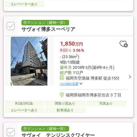
エレベーターあり
売マンション（建物一部）
サヴォイ博多スーペリア
1,850
万円
利回り
3.56％
2
- (23.56m
)
9階/15階建
築年月
2018年5月(築8年4ヶ月)
総戸数
112戸
福岡市空港線 博多駅 徒歩15分
その他の交通
福岡県福岡市博多区住吉３丁目
RC造SRC造
間取り図あり
写真あり
エレベーターあり
駐車場あり
売マンション（建物一部）
サヴォイ テンジンスクワイヤー