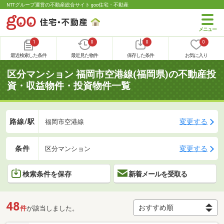
NTTグループ運営の不動産総合サイト goo住宅・不動産
1
0
0
0
最近検索した条件
最近見た物件
保存した条件
お気に入り
区分マンション 福岡市空港線(福岡県)の不動産投
資・収益物件・投資物件一覧
路線/駅
変更する
福岡市空港線
条件
変更する
区分マンション
検索条件を保存
新着メールを受取る
48
件
が該当しました。