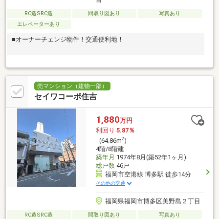
RC造SRC造
間取り図あり
写真あり
エレベーターあり
■オーナーチェンジ物件！交通便利地！
売マンション（建物一部）
セイワコーポ住吉
1,880
万円
利回り
5.87％
2
- (64.86m
)
4階/8階建
築年月
1974年8月(築52年1ヶ月)
総戸数
46戸
福岡市空港線 博多駅 徒歩14分
その他の交通
福岡県福岡市博多区美野島２丁目
RC造SRC造
間取り図あり
写真あり