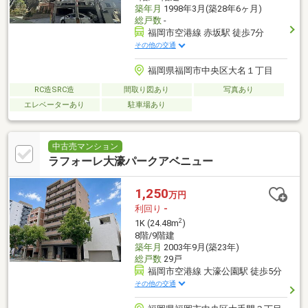
築年月
1998年3月(築28年6ヶ月)
総戸数
-
福岡市空港線 赤坂駅 徒歩7分
その他の交通
福岡県福岡市中央区大名１丁目
RC造SRC造
間取り図あり
写真あり
エレベーターあり
駐車場あり
中古売マンション
ラフォーレ大濠パークアベニュー
1,250
万円
利回り
-
2
1K (24.48m
)
8階/9階建
築年月
2003年9月(築23年)
総戸数
29戸
福岡市空港線 大濠公園駅 徒歩5分
その他の交通