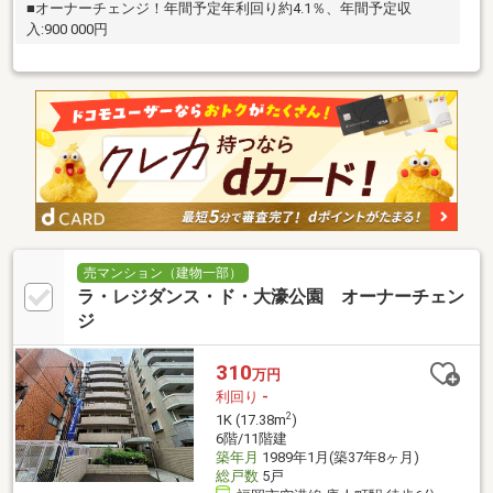
■オーナーチェンジ！年間予定年利回り約4.1％、年間予定収
入:900 000円
売マンション（建物一部）
ラ・レジダンス・ド・大濠公園 オーナーチェン
ジ
310
万円
利回り
-
2
1K (17.38m
)
6階/11階建
築年月
1989年1月(築37年8ヶ月)
総戸数
5戸