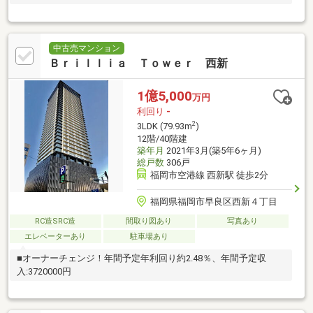
中古売マンション
Ｂｒｉｌｌｉａ Ｔｏｗｅｒ 西新
1億5,000
万円
利回り
-
2
3LDK (79.93m
)
12階/40階建
築年月
2021年3月(築5年6ヶ月)
総戸数
306戸
福岡市空港線 西新駅 徒歩2分
福岡県福岡市早良区西新４丁目
RC造SRC造
間取り図あり
写真あり
エレベーターあり
駐車場あり
■オーナーチェンジ！年間予定年利回り約2.48％、年間予定収
入:3720000円