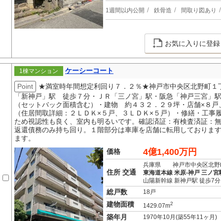
1週間以内公開
鉄骨造
間取り図あり
お気に入りに登録
ケーシーコート
1棟マンション
Point
★満室時年間想定利回り７．２％★神戸市中央区北野町１
「新神戸」駅 徒歩７分・ＪＲ「三ノ宮」駅・阪急「神戸三宮」
（セットバック面積含む）・建物 約４３２．２９坪・店舗×８戸
（住居間取詳細：２ＬＤＫ×５戸、３ＬＤＫ×５戸）・修繕・工事
ため視認性も良く、室内も明るいです。確認済証：有検査済証：
返還債務のみ持ち回り。１階部分は車庫を店舗に転用しておりま
ます。
4億1,400万円
価格
兵庫県 神戸市中央区北野
住所 交通
東海道本線 米原-神戸 三ノ宮
山陽新幹線 新神戸駅 徒歩7分
総戸数
18戸
建物面積
2
1429.07m
築年月
1970年10月(築55年11ヶ月)