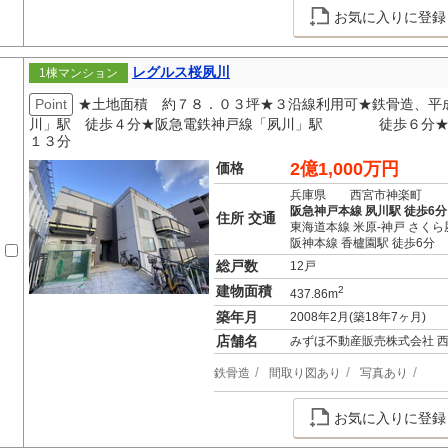
お気に入りに登録
レグルス桜夙川
1棟マンション
Point
★土地面積 約７８．０３坪★３沿線利用可★鉄骨造、平
川」駅 徒歩４分★阪急電鉄神戸線「夙川」駅 徒歩６分
１３分
2億1,000万円
価格
兵庫県 西宮市神楽町
阪急神戸本線 夙川駅 徒歩6分
住所 交通
東海道本線 米原-神戸 さくら
阪神本線 香櫨園駅 徒歩6分
総戸数
12戸
建物面積
2
437.86m
築年月
2008年2月(築18年7ヶ月)
店舗名
みずほ不動産販売株式会社 
鉄骨造
間取り図あり
写真あり
お気に入りに登録