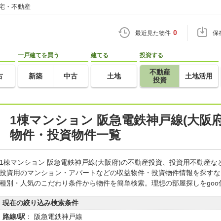
住宅・不動産
0
最近見た物件
保
一戸建てを買う
建てる
投資する
不動産
古
新築
中古
土地
土地活用
投資
1棟マンション 阪急電鉄神戸線(大阪
物件・投資物件一覧
1棟マンション 阪急電鉄神戸線(大阪府)の不動産投資、投資用不動産
投資用のマンション・アパートなどの収益物件・投資物件情報を探すな
種別・人気のこだわり条件から物件を簡単検索。理想の部屋探しをgo
現在の絞り込み検索条件
路線/駅
： 阪急電鉄神戸線