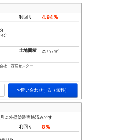
4.94％
利回り
7分
歩4分
土地面積
2
257.97m
会社 西宮センター
お問い合わせする（無料）
10月に外壁塗装実施済みです
8％
利回り