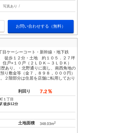
写真あり
お問い合わせする（無料）
丁目ケーシーコート・新幹線・地下鉄
駅 徒歩１２分・土地 約１０５．２７坪
、住戸×１０戸（２ＬＤＫ～３ＬＤＫ）
履歴あり。・北野通りに面し、南西角地の
無預り敷金等（金７，８９８，０００円）
す。２階部分は住居を店舗に転用しており
7.2％
利回り
町１丁目
駅 徒歩12分
土地面積
2
348.03m