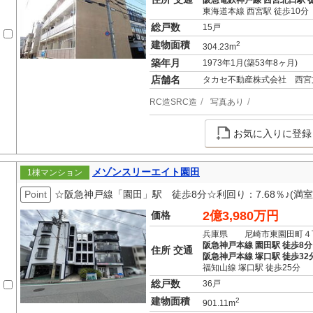
阪急電鉄神戸線 西宮北口駅 徒
東海道本線 西宮駅 徒歩10分
総戸数
15戸
建物面積
2
304.23m
築年月
1973年1月(築53年8ヶ月)
店舗名
タカセ不動産株式会社 西宮
RC造SRC造
写真あり
お気に入りに登録
メゾンスリーエイト園田
1棟マンション
Point
☆阪急神戸線「園田」駅 徒歩8分☆利回り：7.68％♪(満室
2億3,980万円
価格
兵庫県 尼崎市東園田町４
阪急神戸本線 園田駅 徒歩8分
住所 交通
阪急神戸本線 塚口駅 徒歩32
福知山線 塚口駅 徒歩25分
総戸数
36戸
建物面積
2
901.11m