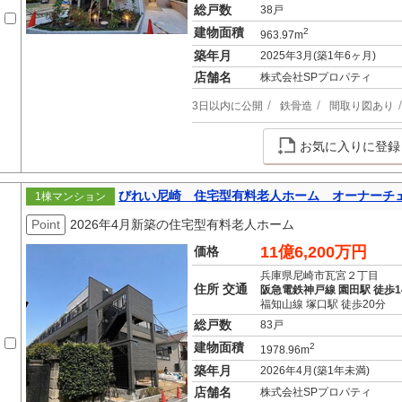
総戸数
38戸
建物面積
2
963.97m
築年月
2025年3月(築1年6ヶ月)
店舗名
株式会社SPプロパティ
3日以内に公開
鉄骨造
間取り図あり
お気に入りに登録
びれい尼崎 住宅型有料老人ホーム オーナーチ
1棟マンション
Point
2026年4月新築の住宅型有料老人ホーム
11億6,200万円
価格
兵庫県尼崎市瓦宮２丁目
住所 交通
阪急電鉄神戸線 園田駅 徒歩1
福知山線 塚口駅 徒歩20分
総戸数
83戸
建物面積
2
1978.96m
築年月
2026年4月(築1年未満)
店舗名
株式会社SPプロパティ