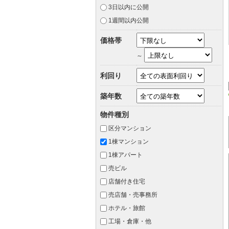
3日以内に公開
1週間以内公開
価格帯
～
利回り
築年数
物件種別
区分マンション
1棟マンション
1棟アパート
売ビル
店舗付き住宅
売店舗・売事務所
ホテル・旅館
工場・倉庫・他