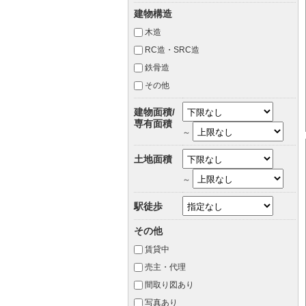
建物構造
木造
RC造・SRC造
鉄骨造
その他
建物面積/
専有面積
～
土地面積
～
駅徒歩
その他
賃貸中
売主・代理
間取り図あり
写真あり