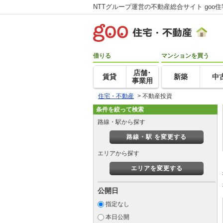
NTTグループ運営の不動産総合サイト goo
借りる
マンションを買う
店舗･
賃貸
新築
中
事業用
住宅・不動産
>
不動産投資
条件を絞って検索
路線・駅から探す
路線・駅 を変更する
エリアから探す
エリアを変更する
公開日
指定なし
本日公開