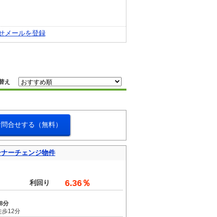
せメールを登録
替え
お問合せする（無料）
ーナーチェンジ物件
6.36％
利回り
8分
歩12分