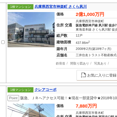
兵庫県西宮市神楽町 さくら夙川
1棟マンション
2億1,000万円
価格
兵庫県西宮市神楽町
住所 交通
阪急電鉄神戸線 夙川駅 徒歩
東海道本線 さくら夙川駅 徒
総戸数
12戸
建物面積
2
437.86m
築年月
2008年2月(築18年7ヶ月)
店舗名
三井住友トラスト不動産株式
鉄骨造
間取り図あり
写真あり
お気に入りに登録
クレアコーポ
1棟マンション
Point
阪急、ＪＲへアクセス可能！★現在一部賃貸中★2018年
7,880万円
価格
兵庫県西宮市青木町
住所 交通