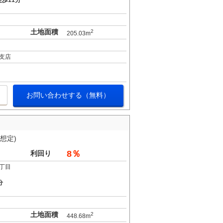
歩11分
土地面積
2
205.03m
支店
お問い合わせする（無料）
想定)
8％
利回り
丁目
分
土地面積
2
448.68m