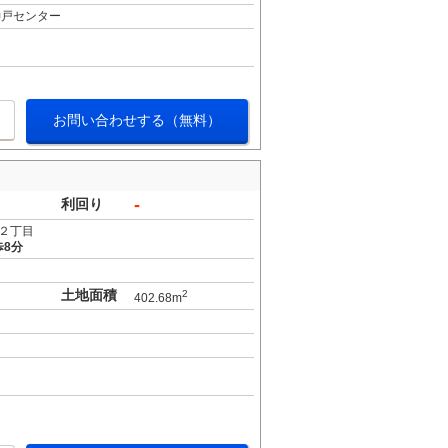
神戸センター
お問い合わせする（無料）
-
利回り
２丁目
歩8分
土地面積
2
402.68m