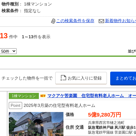
物件種別
： 1棟マンション
検索条件
： 指定なし
この検索条件を保存
新着物件お知ら
13
件中
1～13
件を表示
並び
チェックした物件を一括で
お気に入りに登録
まとめて
マクアケ苦楽園 住宅型有料老人ホーム オ
1棟マンション
Point
2025年3月築の住宅型有料老人ホーム
5億9,280万円
価格
兵庫県西宮市樋之池町
住所 交通
阪急電鉄神戸線 夙川駅 徒歩1
阪急電鉄甲陽線 苦楽園口駅 徒