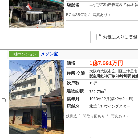
店舗名
みずほ不動産販売株式会社 
RC造SRC造
写真あり
お気に入りに登録
メゾン宝
1棟マンション
1億7,691万円
価格
大阪府大阪市淀川区三津屋南
住所 交通
阪急電鉄神戸線 神崎川駅 徒
総戸数
15戸
建物面積
2
722.75m
築年月
1983年12月(築42年9ヶ月)
店舗名
株式会社ウイングスター
鉄骨造
間取り図あり
写真あり