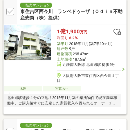
一括売マンション
東住吉区西今川 ランペドゥーザ（Ｏｄｉｎ不動
産売買（株）提供）
1億1,900
万円
利回り
6.2％
築年月
2018年11月(築7年10ヶ月)
総戸数
9戸
2
建物面積
295.47m
2
土地面積
187.5m
近鉄南大阪線 北田辺駅 徒歩5分
大阪府大阪市東住吉区西今川１丁
目
木造
写真あり
北田辺駅徒歩４分の立地！2018年11月築の築浅物件で現在満室稼
働中。ご購入後すぐに安定した家賃収入を得られるオーナーチェ
ンジ物件です。現況利回りは約6.2％！大阪市内の築浅物件として
は魅力的な水準
一括売マンション