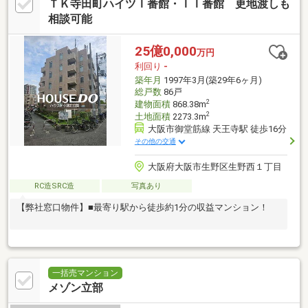
ＴＫ寺田町ハイツＩ番館・ＩＩ番館 更地渡しも
相談可能
25億0,000
万円
利回り
-
築年月
1997年3月(築29年6ヶ月)
総戸数
86戸
2
建物面積
868.38m
2
土地面積
2273.3m
大阪市御堂筋線 天王寺駅 徒歩16分
その他の交通
大阪府大阪市生野区生野西１丁目
RC造SRC造
写真あり
【弊社窓口物件】■最寄り駅から徒歩約1分の収益マンション！
一括売マンション
メゾン立部