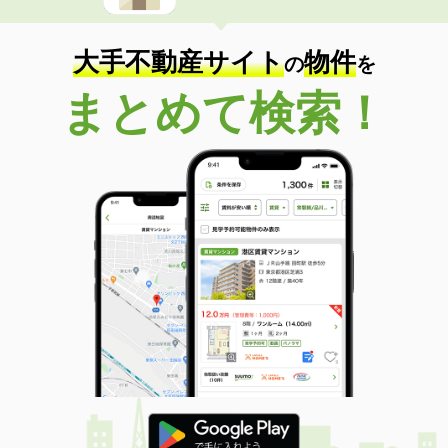
大手不動産サイト
物件
の
を
まとめて検索！