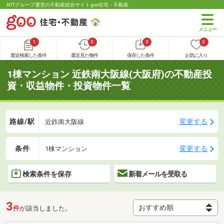
NTTグループ運営の不動産総合サイト goo住宅・不動産
1
0
0
0
最近検索した条件
最近見た物件
保存した条件
お気に入り
1棟マンション 近鉄南大阪線(大阪府)の不動産投
資・収益物件・投資物件一覧
路線/駅
変更する
近鉄南大阪線
条件
変更する
1棟マンション
検索条件を保存
新着メールを受取る
3
件
が該当しました。