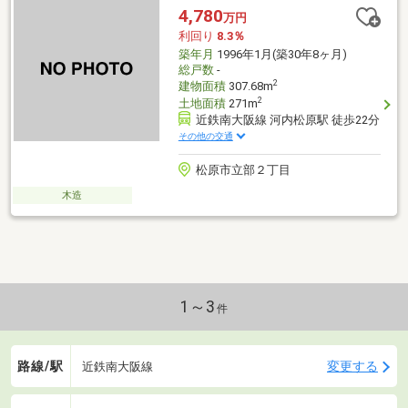
4,780
万円
利回り
8.3％
築年月
1996年1月(築30年8ヶ月)
総戸数
-
2
建物面積
307.68m
2
土地面積
271m
近鉄南大阪線 河内松原駅 徒歩22分
その他の交通
松原市立部２丁目
木造
1～3
件
路線/駅
変更する
近鉄南大阪線