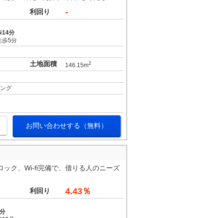
-
利回り
14分
徒歩5分
土地面積
2
146.15m
ィング
お問い合わせする（無料）
ック、Wi-fi完備で、借りる人のニーズ
4.43％
利回り
8分