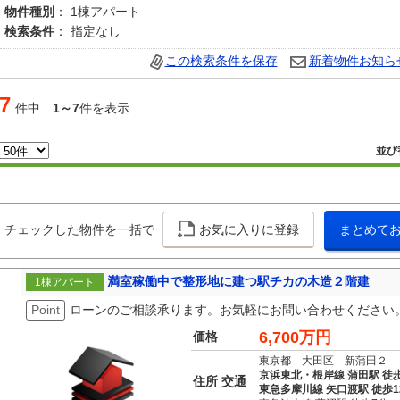
物件種別
： 1棟アパート
検索条件
： 指定なし
この検索条件を保存
新着物件お知ら
7
件中
1～7
件を表示
並び
チェックした物件を一括で
お気に入りに登録
まとめて
満室稼働中で整形地に建つ駅チカの木造２階建
1棟アパート
Point
ローンのご相談承ります。お気軽にお問い合わせください
6,700万円
価格
東京都 大田区 新蒲田２
京浜東北・根岸線 蒲田駅 徒歩
住所 交通
東急多摩川線 矢口渡駅 徒歩1