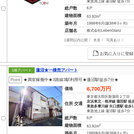
東急池上線 蓮沼駅 徒歩7分
総戸数
6戸
建物面積
2
63.92m
築年月
1988年6月(築38年3ヶ月)
店舗名
株式会社LebenGlanz
1週間以内公開
木造
写真あり
お気に入りに登録
蓮沼★一棟売アパート
1棟アパート
Point
★満室稼働中★3路線3駅利用可★蓮沼駅徒歩7分★
6,700万円
価格
東京都大田区新蒲田２丁目
京浜東北・根岸線 蒲田駅 徒歩
住所 交通
東急多摩川線 矢口渡駅 徒歩1
東急池上線 蓮沼駅 徒歩7分
総戸数
6戸
建物面積
2
63.92m
築年月
1988年6月(築38年3ヶ月)