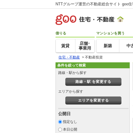
NTTグループ運営の不動産総合サイト goo
借りる
マンションを買う
店舗･
賃貸
新築
中
事業用
住宅・不動産
>
不動産投資
条件を絞って検索
路線・駅から探す
路線・駅 を変更する
エリアから探す
エリアを変更する
公開日
指定なし
本日公開