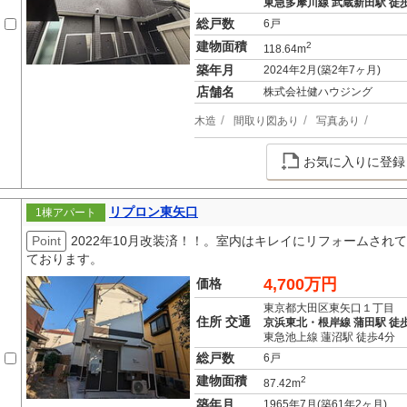
東急多摩川線 武蔵新田駅 徒歩
総戸数
6戸
建物面積
2
118.64m
築年月
2024年2月(築2年7ヶ月)
店舗名
株式会社健ハウジング
木造
間取り図あり
写真あり
お気に入りに登録
リプロン東矢口
1棟アパート
Point
2022年10月改装済！！。室内はキレイにリフォームさ
ております。
4,700万円
価格
東京都大田区東矢口１丁目
住所 交通
京浜東北・根岸線 蒲田駅 徒歩
東急池上線 蓮沼駅 徒歩4分
総戸数
6戸
建物面積
2
87.42m
築年月
1965年7月(築61年2ヶ月)