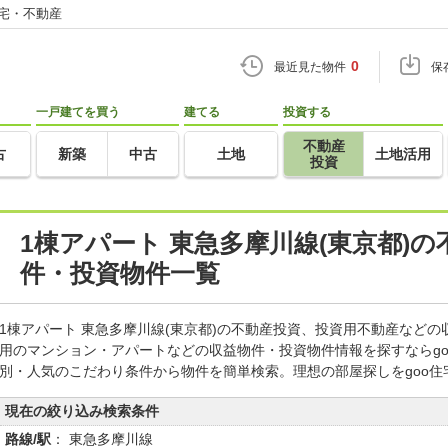
住宅・不動産
0
最近見た物件
保
一戸建てを買う
建てる
投資する
不動産
古
新築
中古
土地
土地活用
投資
1棟アパート 東急多摩川線(東京都)
件・投資物件一覧
1棟アパート 東急多摩川線(東京都)の不動産投資、投資用不動産など
用のマンション・アパートなどの収益物件・投資物件情報を探すならg
別・人気のこだわり条件から物件を簡単検索。理想の部屋探しをgoo
現在の絞り込み検索条件
路線/駅
： 東急多摩川線