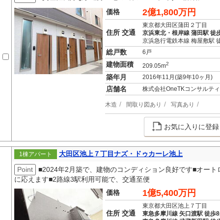
2億1,800万円
価格
東京都大田区蒲田２丁目
住所 交通
京浜東北・根岸線 蒲田駅 徒歩
京浜急行電鉄本線 梅屋敷駅 
総戸数
6戸
建物面積
2
209.05m
築年月
2016年11月(築9年10ヶ月)
店舗名
株式会社OneTKコンサルテ
木造
間取り図あり
写真あり
お気に入りに登録
大田区池上７丁目ナズ・ドゥカーレ池上
1棟アパート
Point
■2024年2月築で、建物のコンディション良好です■オートロ
に応えます■2路線3駅利用可能で、交通至便
1億5,400万円
価格
東京都大田区池上７丁目
住所 交通
東急多摩川線 矢口渡駅 徒歩