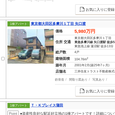
お気に入りに登録
東京都大田区多摩川１丁目 矢口渡
1棟アパート
5,980万円
価格
東京都大田区多摩川１丁目
住所 交通
東急多摩川線 矢口渡駅 徒歩
東急池上線 蓮沼駅 徒歩13分
総戸数
4戸
建物面積
2
104.76m
築年月
2001年2月(築25年7ヶ月)
店舗名
三井住友トラスト不動産株式
鉄骨造
間取り図あり
写真あり
お気に入りに登録
Ｔ・Ｋプレイス蒲田
1棟アパート
Point
●資産性良好な駅近好立地の1棟アパートです！詳細につ