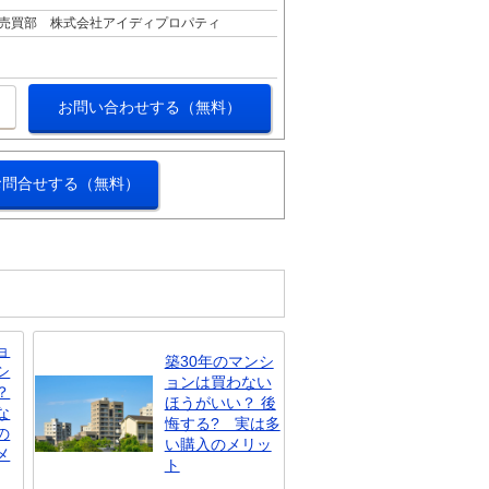
売買部 株式会社アイディプロパティ
お問い合わせする（無料）
お問合せする（無料）
ョ
築30年のマンシ
シ
ョンは買わない
？
ほうがいい？ 後
な
悔する? 実は多
の
い購入のメリッ
メ
ト