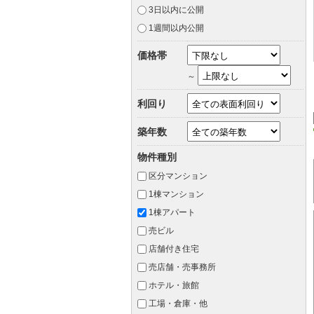
3日以内に公開
1週間以内公開
価格帯
～
利回り
築年数
物件種別
区分マンション
1棟マンション
1棟アパート
売ビル
店舗付き住宅
売店舗・売事務所
ホテル・旅館
工場・倉庫・他