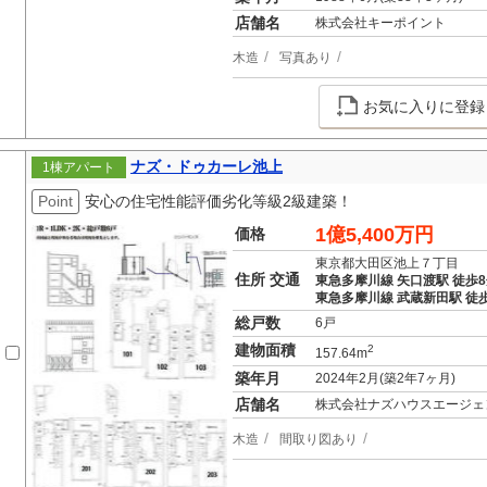
店舗名
株式会社キーポイント
木造
写真あり
お気に入りに登録
ナズ・ドゥカーレ池上
1棟アパート
Point
安心の住宅性能評価劣化等級2級建築！
1億5,400万円
価格
東京都大田区池上７丁目
住所 交通
東急多摩川線 矢口渡駅 徒歩
東急多摩川線 武蔵新田駅 徒歩
総戸数
6戸
建物面積
2
157.64m
築年月
2024年2月(築2年7ヶ月)
店舗名
株式会社ナズハウスエージェ
木造
間取り図あり