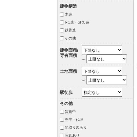
建物構造
木造
RC造・SRC造
鉄骨造
その他
建物面積/
専有面積
～
土地面積
～
駅徒歩
その他
賃貸中
売主・代理
間取り図あり
写真あり