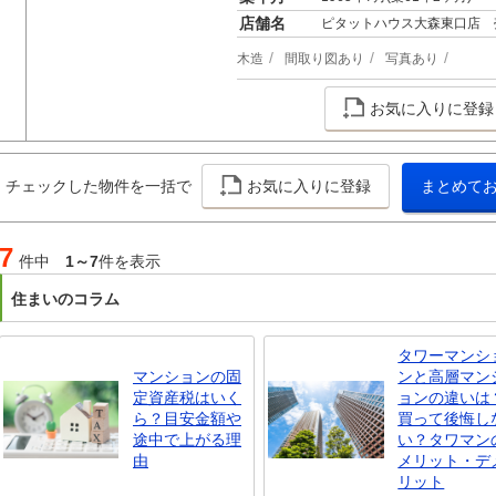
店舗名
ピタットハウス大森東口店 
木造
間取り図あり
写真あり
お気に入りに登録
チェックした物件を一括で
お気に入りに登録
まとめて
7
件中
1～7
件を表示
住まいのコラム
タワーマンシ
マンションの固
ンと高層マン
定資産税はいく
ョンの違いは
ら？目安金額や
買って後悔し
途中で上がる理
い？タワマン
由
メリット・デ
リット