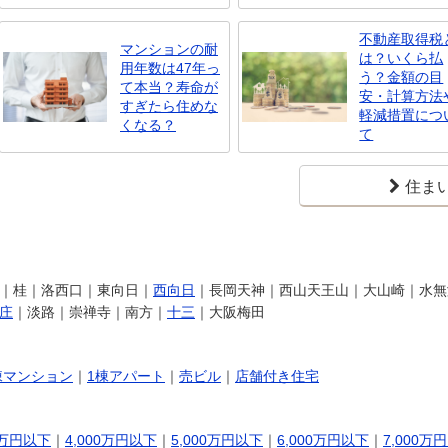
不動産取得税
マンションの耐
は？いくら払
用年数は47年っ
う？金額の目
て本当？寿命が
安・計算方法
すぎたら住めな
軽減措置につ
くなる？
て
住ま
｜桂｜洛西口｜東向日｜
西向日
｜長岡天神｜西山天王山｜大山崎｜水無
庄
｜淡路｜崇禅寺｜南方｜
十三
｜大阪梅田
棟マンション
｜
1棟アパート
｜
売ビル
｜
店舗付き住宅
0万円以下
｜
4,000万円以下
｜
5,000万円以下
｜
6,000万円以下
｜
7,000万