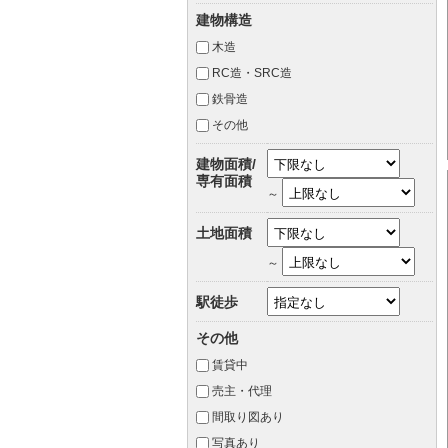
建物構造
木造
RC造・SRC造
鉄骨造
その他
建物面積/
専有面積
～
土地面積
～
駅徒歩
その他
賃貸中
売主・代理
間取り図あり
写真あり