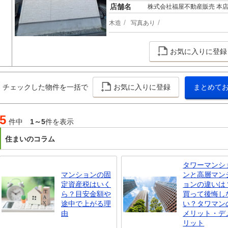
店舗名
株式会社福屋不動産販売 本
木造
写真あり
お気に入りに登録
チェックした物件を一括で
お気に入りに登録
まとめて
5
件中
1～5
件を表示
住まいのコラム
タワーマンシ
マンションの固
ンと高層マン
定資産税はいく
ョンの違いは
ら？目安金額や
買って後悔し
途中で上がる理
い？タワマン
由
メリット・デ
リット