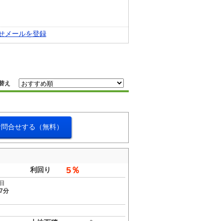
せメールを登録
替え
お問合せする（無料）
5％
利回り
目
7分