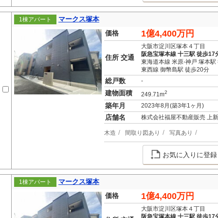
マークス塚本
1棟アパート
1億4,400万円
価格
大阪市淀川区塚本４丁目
阪急宝塚本線 十三駅 徒歩17
住所 交通
東海道本線 米原-神戸 塚本駅
東西線 御幣島駅 徒歩20分
総戸数
-
建物面積
2
249.71m
築年月
2023年8月(築3年1ヶ月)
店舗名
株式会社福屋不動産販売 上
木造
間取り図あり
写真あり
お気に入りに登録
マークス塚本
1棟アパート
1億4,400万円
価格
大阪市淀川区塚本４丁目
阪急宝塚本線 十三駅 徒歩17