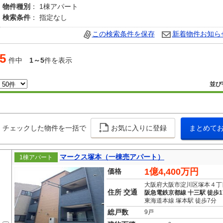
物件種別
： 1棟アパート
検索条件
： 指定なし
この検索条件を保存
新着物件お知ら
5
件中
1～5
件を表示
並び
チェックした物件を一括で
お気に入りに登録
まとめて
マークス塚本（一棟売アパート）
1棟アパート
1億4,400万円
価格
大阪府大阪市淀川区塚本４丁
住所 交通
阪急電鉄京都線 十三駅 徒歩1
東海道本線 塚本駅 徒歩7分
総戸数
9戸