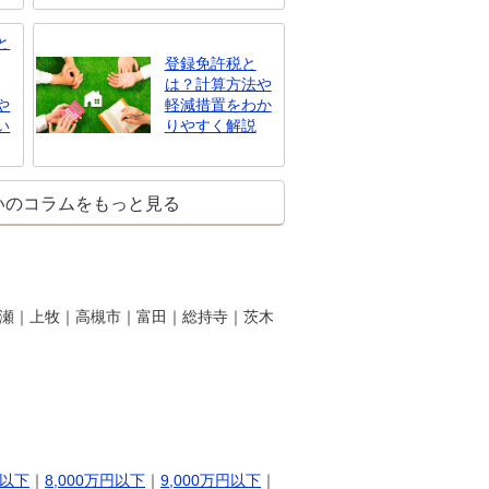
と
登録免許税と
は？計算方法や
や
軽減措置をわか
い
りやすく解説
いのコラムをもっと見る
瀬｜上牧｜高槻市｜富田｜総持寺｜茨木
円以下
｜
8,000万円以下
｜
9,000万円以下
｜