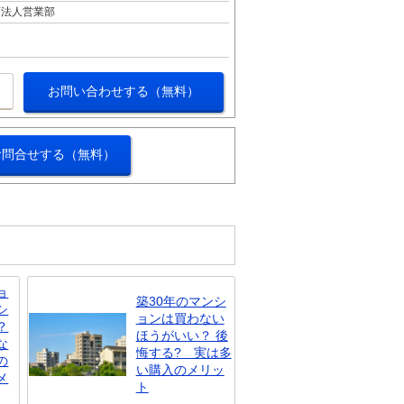
店法人営業部
お問い合わせする（無料）
お問合せする（無料）
ョ
築30年のマンシ
シ
ョンは買わない
？
ほうがいい？ 後
な
悔する? 実は多
の
い購入のメリッ
メ
ト