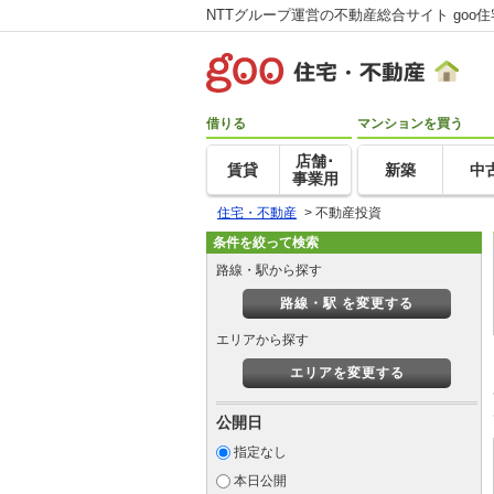
NTTグループ運営の不動産総合サイト goo
借りる
マンションを買う
店舗･
賃貸
新築
中
事業用
住宅・不動産
>
不動産投資
条件を絞って検索
路線・駅から探す
路線・駅 を変更する
エリアから探す
エリアを変更する
公開日
指定なし
本日公開