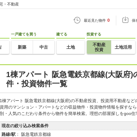
住宅・不動産
0
最近見た物件
保
一戸建てを買う
建てる
投資する
不動産
古
新築
中古
土地
土地活用
投資
1棟アパート 阪急電鉄京都線(大阪府
件・投資物件一覧
1棟アパート 阪急電鉄京都線(大阪府)の不動産投資、投資用不動産な
資用のマンション・アパートなどの収益物件・投資物件情報を探すなら
別・人気のこだわり条件から物件を簡単検索。理想の部屋探しをgoo
現在の絞り込み検索条件
路線/駅
： 阪急電鉄京都線