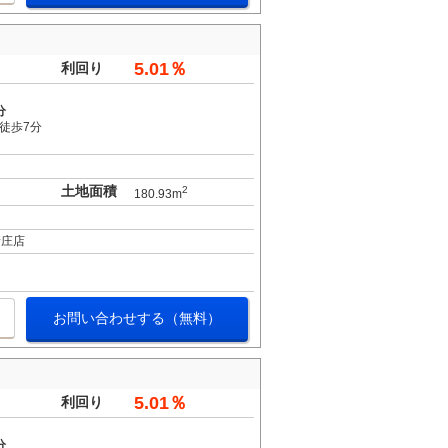
5.01％
利回り
分
 徒歩7分
土地面積
2
180.93m
新庄店
お問い合わせする（無料）
5.01％
利回り
分