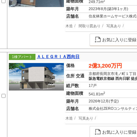
建物面積
2
249.71m
築年月
2023年8月(築3年1ヶ月)
店舗名
住友林業ホームサービス株式
木造
間取り図あり
写真あり
お気に入りに登録
ＡＬＥＧＲＩＡ西向日
1棟アパート
2億3,200万円
価格
京都府長岡京市滝ノ町１丁目
住所 交通
阪急電鉄京都線 西向日駅 徒歩
総戸数
17戸
建物面積
2
541.81m
築年月
2026年12月(予定)
店舗名
株式会社ZEROコンサルティ
木造
写真あり
お気に入りに登録