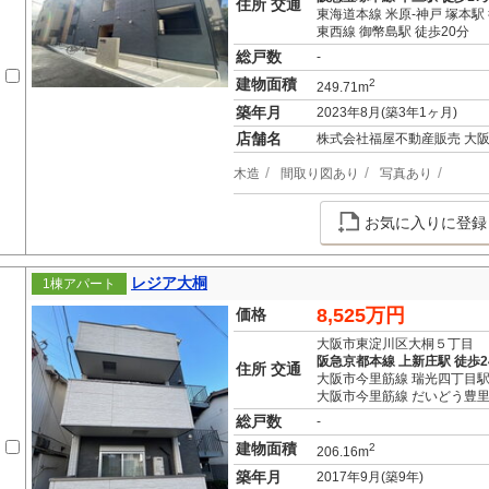
住所 交通
東海道本線 米原-神戸 塚本駅
東西線 御幣島駅 徒歩20分
総戸数
-
建物面積
2
249.71m
築年月
2023年8月(築3年1ヶ月)
店舗名
株式会社福屋不動産販売 大
木造
間取り図あり
写真あり
お気に入りに登録
レジア大桐
1棟アパート
8,525万円
価格
大阪市東淀川区大桐５丁目
阪急京都本線 上新庄駅 徒歩2
住所 交通
大阪市今里筋線 瑞光四丁目駅
大阪市今里筋線 だいどう豊里
総戸数
-
建物面積
2
206.16m
築年月
2017年9月(築9年)