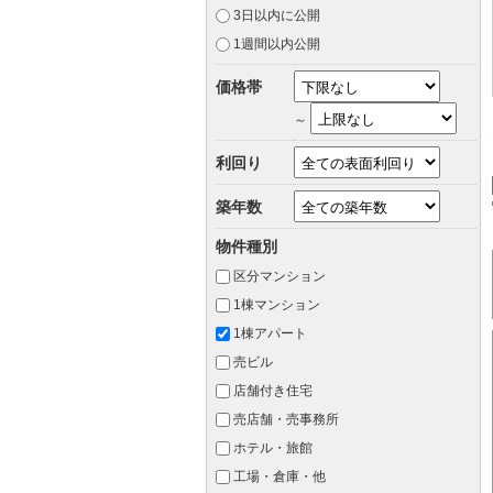
3日以内に公開
1週間以内公開
価格帯
～
利回り
築年数
物件種別
区分マンション
1棟マンション
1棟アパート
売ビル
店舗付き住宅
売店舗・売事務所
ホテル・旅館
工場・倉庫・他