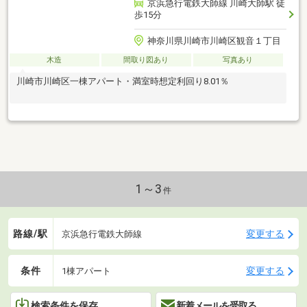
京浜急行電鉄大師線 川崎大師駅 徒
歩15分
神奈川県川崎市川崎区観音１丁目
木造
間取り図あり
写真あり
川崎市川崎区一棟アパート・満室時想定利回り8.01％
1～3
件
路線/駅
変更する
京浜急行電鉄大師線
条件
変更する
1棟アパート
検索条件を保存
新着メールを受取る