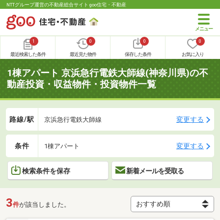
NTTグループ運営の不動産総合サイト goo住宅・不動産
1
0
0
0
最近検索した条件
最近見た物件
保存した条件
お気に入り
1棟アパート 京浜急行電鉄大師線(神奈川県)の不
動産投資・収益物件・投資物件一覧
路線/駅
変更する
京浜急行電鉄大師線
条件
変更する
1棟アパート
検索条件を保存
新着メールを受取る
3
件
が該当しました。