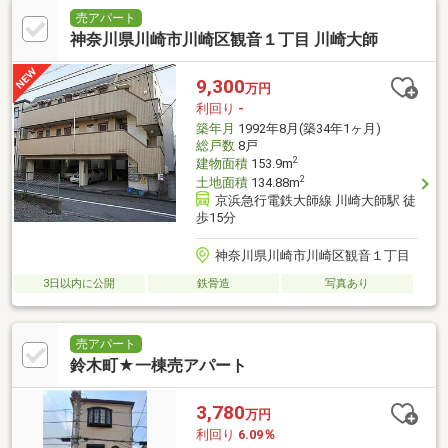
売アパート
神奈川県川崎市川崎区観音１丁目 川崎大師
9,300
万円
利回り
-
築年月
1992年8月(築34年1ヶ月)
総戸数
8戸
2
建物面積
153.9m
2
土地面積
134.88m
京浜急行電鉄大師線 川崎大師駅 徒
歩15分
神奈川県川崎市川崎区観音１丁目
3日以内に公開
鉄骨造
写真あり
売アパート
鈴木町★一棟売アパート
3,780
万円
利回り
6.09％