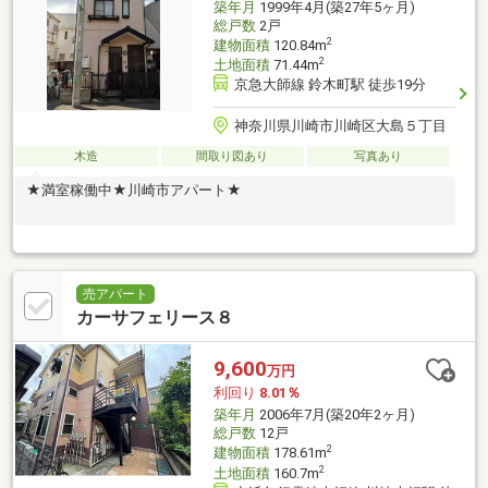
築年月
1999年4月(築27年5ヶ月)
総戸数
2戸
2
建物面積
120.84m
2
土地面積
71.44m
京急大師線 鈴木町駅 徒歩19分
神奈川県川崎市川崎区大島５丁目
木造
間取り図あり
写真あり
★満室稼働中★川崎市アパート★
売アパート
カーサフェリース８
9,600
万円
利回り
8.01％
築年月
2006年7月(築20年2ヶ月)
総戸数
12戸
2
建物面積
178.61m
2
土地面積
160.7m