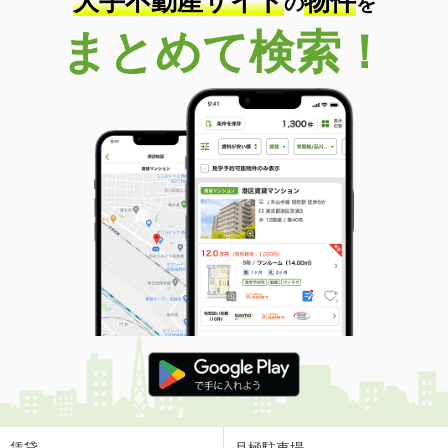
大手不動産サイト
物件
の
を
まとめて検索！