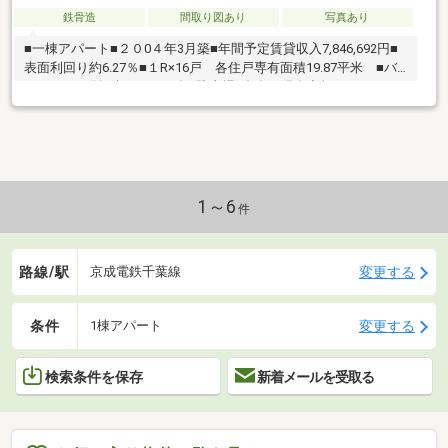
鉄骨造
間取り図あり
写真あり
■一棟アパート■２０0４年3月築■年間予定賃貸収入7,846,692円■
表面利回り約6.27％■１R×16戸 各住戸専有面積19.87平米 ■バ
ス・トイレ別■防犯カメラ有■駐車場3台有（現在空無）
1～6
件
路線/駅
変更する
京成電鉄千葉線
条件
変更する
1棟アパート
検索条件を保存
新着メールを受取る