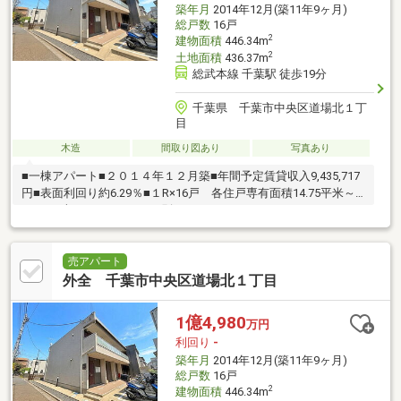
築年月
2014年12月(築11年9ヶ月)
総戸数
16戸
2
建物面積
446.34m
2
土地面積
436.37m
総武本線 千葉駅 徒歩19分
千葉県 千葉市中央区道場北１丁
目
木造
間取り図あり
写真あり
■一棟アパート■２０１４年１２月築■年間予定賃貸収入9,435,717
円■表面利回り約6.29％■１R×16戸 各住戸専有面積14.75平米～
17.93平米 ■バス・トイレ別
売アパート
外全 千葉市中央区道場北１丁目
1億4,980
万円
利回り
-
築年月
2014年12月(築11年9ヶ月)
総戸数
16戸
2
建物面積
446.34m