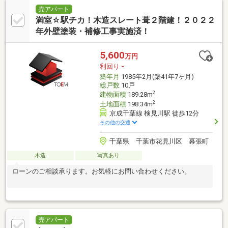
売アパート
満室☆駅チカ！木造スレート葺２階建！２０２２
年外壁塗装・補修工事実施済！
5,600
万円
利回り
-
築年月
1985年2月(築41年7ヶ月)
総戸数
10戸
2
建物面積
189.28m
2
土地面積
198.34m
京成千葉線 検見川駅 徒歩12分
その他の交通
千葉県 千葉市花見川区 幕張町
木造
写真あり
ローンのご相談承ります。お気軽にお問い合わせください。
売アパート