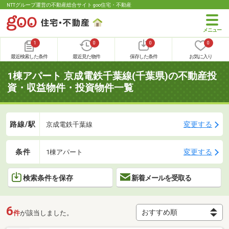
NTTグループ運営の不動産総合サイト goo住宅・不動産
1
0
0
0
最近検索した条件
最近見た物件
保存した条件
お気に入り
1棟アパート 京成電鉄千葉線(千葉県)の不動産投
資・収益物件・投資物件一覧
路線/駅
変更する
京成電鉄千葉線
条件
変更する
1棟アパート
検索条件を保存
新着メールを受取る
6
件
が該当しました。