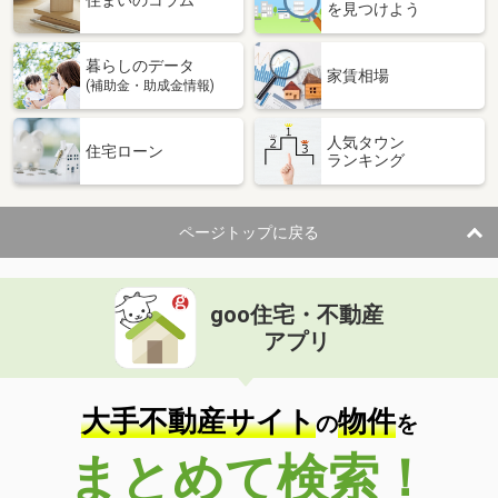
住まいのコラム
を見つけよう
暮らしのデータ
家賃相場
(補助金・助成金情報)
人気タウン
住宅ローン
ランキング
ページトップに戻る
goo住宅・不動産
アプリ
大手不動産サイト
物件
の
を
まとめて検索！