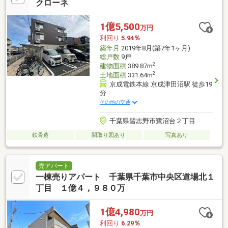
クローネ
1億5,500
万円
利回り
5.94％
築年月
2019年8月(築7年1ヶ月)
総戸数
9戸
2
建物面積
389.87m
2
土地面積
331.64m
京成電鉄本線 京成津田沼駅 徒歩19
分
その他の交通
千葉県習志野市鷺沼台２丁目
鉄骨造
間取り図あり
写真あり
売アパート
一棟売りアパート 千葉県千葉市中央区道場北１
丁目 １億４，９８０万
1億4,980
万円
利回り
6.29％