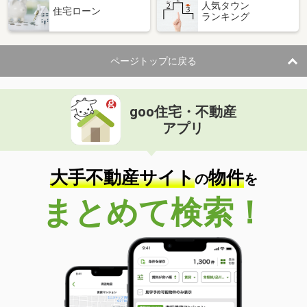
人気タウン
住宅ローン
ランキング
ページトップに戻る
goo住宅・不動産
アプリ
大手不動産サイト
物件
の
を
まとめて検索！