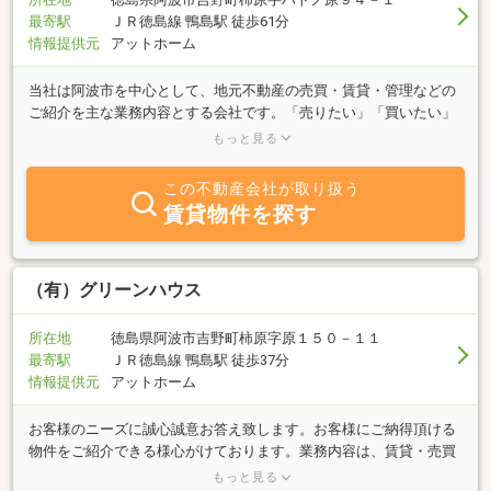
最寄駅
ＪＲ徳島線 鴨島駅 徒歩61分
情報提供元
アットホーム
当社は阿波市を中心として、地元不動産の売買・賃貸・管理などの
ご紹介を主な業務内容とする会社です。「売りたい」「買いたい」
「借りたい」ご希望の方は、不動産に関する質問は何でもお気軽に
もっと見る
ご相談ください。豊富な情報力でお客様のご希望に併せたスピーデ
ィな対応を心掛けております。当社は建築メインの会社でもありま
この不動産会社が取り扱う
す。建築・リフォームのご相談も対応致します。また、今人気の新
賃貸物件を探す
築一戸建て賃貸物件、徳島市出来島でご検討中の方は早めのお問い
合わせお待ちしております。お仕事帰りのご案内はご予約いただけ
るとスムーズにご対応可能です☆
（有）グリーンハウス
所在地
徳島県阿波市吉野町柿原字原１５０－１１
最寄駅
ＪＲ徳島線 鴨島駅 徒歩37分
情報提供元
アットホーム
お客様のニーズに誠心誠意お答え致します。お客様にご納得頂ける
物件をご紹介できる様心がけております。業務内容は、賃貸・売買
の仲介を致しております。アパート・マンション・店舗・事務所・
もっと見る