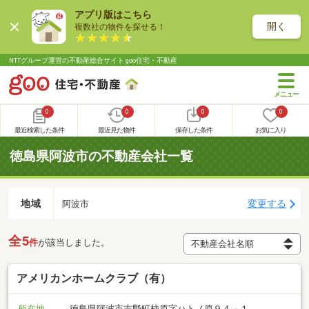
アプリ版はこちら
開く
複数社の物件を探せる！
NTTグループ運営の不動産総合サイト goo住宅・不動産
0
0
0
0
最近検索した条件
最近見た物件
保存した条件
お気に入り
徳島県阿波市の不動産会社一覧
地域
変更する
阿波市
全5
件
が該当しました。
アメリカンホームクラブ（有）
所在地
徳島県阿波市吉野町柿原字ハトノ原９４－１