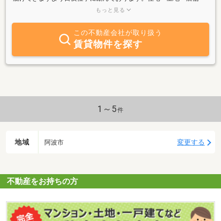
アパート・マンション・借家・収益物件等の売買賃貸仲介管理及び
もっと見る
リフォームを行っております。お気軽にお電話・ご相談下さい。従
業員一同ご来店をお待ちしております。
この不動産会社が取り扱う
賃貸物件を探す
1～5
件
地域
変更する
阿波市
不動産をお持ちの方