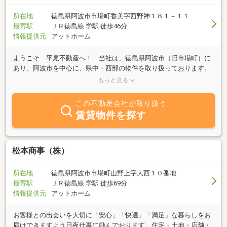
所在地
徳島県阿波市市場町香美字西野神１８１－１１
最寄駅
ＪＲ徳島線 学駅 徒歩46分
情報提供元
アットホーム
ようこそ 平尾不動産へ！ 当社は、徳島県阿波市（旧市場町）に
あり、阿波市を中心に、県中・西部の物件を取り扱っております。
土地・建物の仲介（お家探し）から賃貸の仲介（お部屋探し）迄、
もっと見る
住まい探しの良きパートナーとして、お客様とご一緒に歩いてきま
した。地域に貢献する仕事をモットーに、これからも宜しくお願い
この不動産会社が取り扱う
致します！阿波市の不動産の事なら、平尾不動産にお任せ下さ
賃貸物件を探す
い！！
松本商事（株）
所在地
徳島県阿波市市場町山野上字大西１０番地
最寄駅
ＪＲ徳島線 学駅 徒歩69分
情報提供元
アットホーム
お客様との出会いを大切に「安心」「快適」「満足」な暮らしをお
届けできますよう日夜仕事に励んでおります。住宅・土地・店舗・