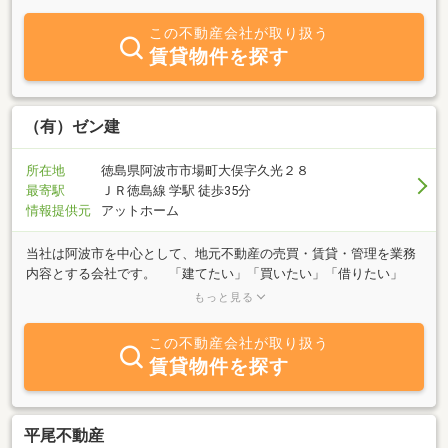
土地・建物・・・不動産全般対応致します。お電話でのお問合せは
もちろん、メール・郵送等、お客様の都合に合せて対応させて頂き
この不動産会社が取り扱う
ます。どうぞ、お気軽にお尋ね下さいませ！
賃貸物件を探す
（有）ゼン建
所在地
徳島県阿波市市場町大俣字久光２８
最寄駅
ＪＲ徳島線 学駅 徒歩35分
情報提供元
アットホーム
当社は阿波市を中心として、地元不動産の売買・賃貸・管理を業務
内容とする会社です。 「建てたい」「買いたい」「借りたい」
「売りたい」など不動産に関するご質問は何でもお気軽にご相談く
もっと見る
ださい。 豊富な情報力でお客様のご希望に併せたスピーディな対
応を心掛けております。また、当社は建築・リフォーム・耐震工事
この不動産会社が取り扱う
をメインに業務しておりますので、ご相談下さい。
賃貸物件を探す
平尾不動産