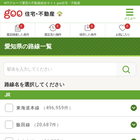
NTTグループ運営の不動産総合サイト goo住宅・不動産
0
0
0
0
最近検索した条件
最近見た物件
保存した条件
お気に入り
愛知県の路線一覧
路線名を選択してください
JR
東海道本線
（496,959件）
飯田線
（20,687件）