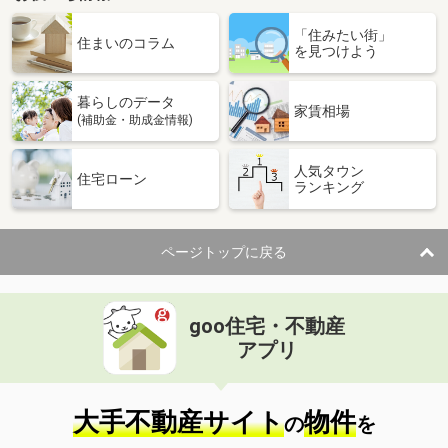
「住みたい街」
住まいのコラム
を見つけよう
暮らしのデータ
家賃相場
(補助金・助成金情報)
人気タウン
住宅ローン
ランキング
ページトップに戻る
goo住宅・不動産
アプリ
大手不動産サイト
物件
の
を