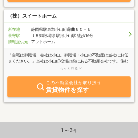
（株）スイートホーム
所在地
静岡県駿東郡小山町藤曲６０－５
最寄駅
ＪＲ御殿場線 駿河小山駅 徒歩16分
情報提供元
アットホーム
「自宅は御殿場、会社は小山。御殿場・小山の不動産は当社にお任
せください。」当社は小山町役場の前にある不動産会社です。住む
人がいない空き家、空地を再生して、住居を探しているお客様にご
もっと見る
紹介する業務に力を入れております。相談段階でネットに掲載して
いない物件もございますので、ぜひ一度ご連絡ください。
この不動産会社が取り扱う
賃貸物件を探す
1～3
件