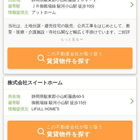
最寄駅
ＪＲ御殿場線 駿河小山駅 徒歩10分
情報提供元
アットホーム
当社は、土地分譲・建売住宅の販売、公共工事をはじめとして、教
育・医療・介護施設・寺社仏閣など幅広く手掛けています。ご好評
をいただいております臼幸産業の家、テクノストラクチャーの家
もっと見る
は、御殿場市・裾野市・小山町を中心に東部地区で続々と建設中で
す。明治４０年（１９０７年）創業、１００年以上の実績と技術
この不動産会社が取り扱う
で、“夢をかたちに”をモットーにレベルの高い高品質、高性能住宅
賃貸物件を探す
を造り上げています。マイホームの実現に土地・建物をトータルで
ご提案することが出来ます。まずはお気軽にご相談ください。
株式会社スイートホーム
所在地
静岡県駿東郡小山町藤曲60-5
最寄駅
御殿場線 駿河小山駅 徒歩15分
情報提供元
LIFULL HOME'S
この不動産会社が取り扱う
賃貸物件を探す