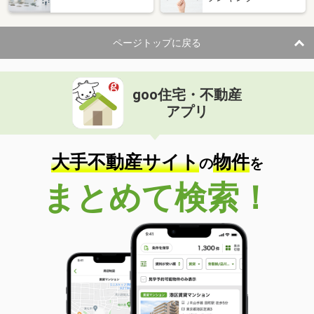
ページトップに戻る
goo住宅・不動産
アプリ
大手不動産サイト
物件
の
を
まとめて検索！