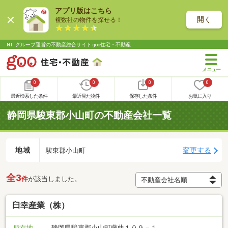
アプリ版はこちら
開く
複数社の物件を探せる！
NTTグループ運営の不動産総合サイト goo住宅・不動産
0
0
0
0
最近検索した条件
最近見た物件
保存した条件
お気に入り
静岡県駿東郡小山町の不動産会社一覧
地域
変更する
駿東郡小山町
全3
件
が該当しました。
臼幸産業（株）
所在地
静岡県駿東郡小山町藤曲１０９－１