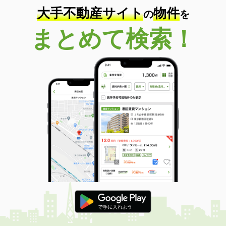
大手不動産サイト
物件
の
を
まとめて検索！