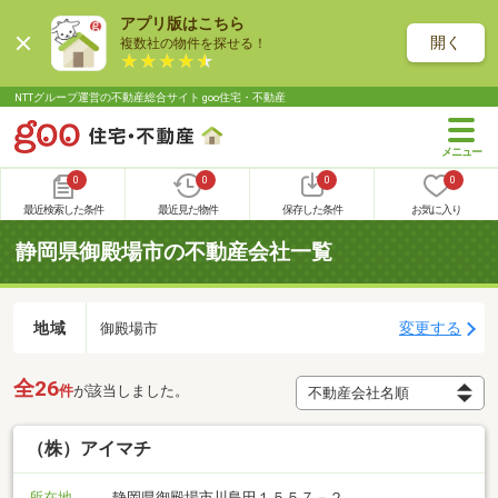
アプリ版はこちら
開く
複数社の物件を探せる！
NTTグループ運営の不動産総合サイト goo住宅・不動産
0
0
0
0
最近検索した条件
最近見た物件
保存した条件
お気に入り
静岡県御殿場市の不動産会社一覧
地域
変更する
御殿場市
全26
件
が該当しました。
（株）アイマチ
所在地
静岡県御殿場市川島田１５５７－２