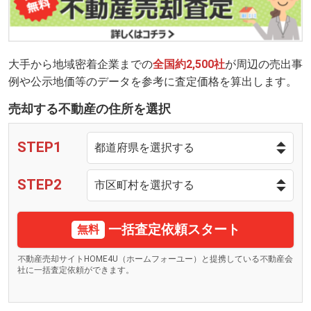
大手から地域密着企業までの
全国約2,500社
が周辺の売出事
例や公示地価等のデータを参考に査定価格を算出します。
売却する不動産の住所を選択
STEP1
STEP2
一括査定依頼スタート
無料
不動産売却サイトHOME4U（ホームフォーユー）と提携している不動産会
社に一括査定依頼ができます。