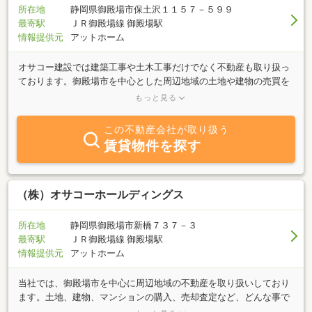
でサポートいたします。 事業用地の活用では、土地探し、店舗の建
所在地
静岡県御殿場市保土沢１１５７－５９９
築、建て貸し等、様々な角度からご相談を承っております。
最寄駅
ＪＲ御殿場線 御殿場駅
情報提供元
アットホーム
オサコー建設では建築工事や土木工事だけでなく不動産も取り扱っ
ております。御殿場市を中心とした周辺地域の土地や建物の売買を
お考えの方に、住宅用の物件だけではなく事業用の物件のご案内も
もっと見る
しております。お気軽にご相談ください。
この不動産会社が取り扱う
賃貸物件を探す
（株）オサコーホールディングス
所在地
静岡県御殿場市新橋７３７－３
最寄駅
ＪＲ御殿場線 御殿場駅
情報提供元
アットホーム
当社では、御殿場市を中心に周辺地域の不動産を取り扱いしており
ます。土地、建物、マンションの購入、売却査定など、どんな事で
もお気軽にご相談下さい。当社ホームページにも物件情報を多数公