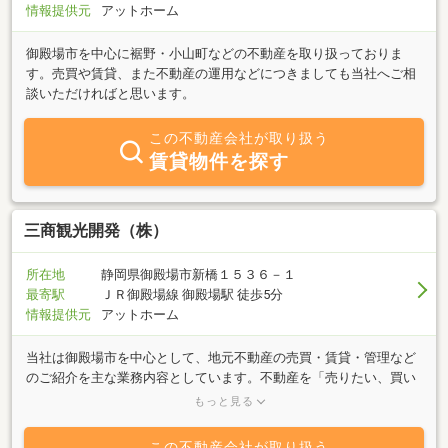
情報提供元
アットホーム
御殿場市を中心に裾野・小山町などの不動産を取り扱っておりま
す。売買や賃貸、また不動産の運用などにつきましても当社へご相
談いただければと思います。
この不動産会社が取り扱う
賃貸物件を探す
三商観光開発（株）
所在地
静岡県御殿場市新橋１５３６－１
最寄駅
ＪＲ御殿場線 御殿場駅 徒歩5分
情報提供元
アットホーム
当社は御殿場市を中心として、地元不動産の売買・賃貸・管理など
のご紹介を主な業務内容としています。不動産を「売りたい、買い
たい、貸したい、借りたい」等、不動産に関する質問は何でもお気
もっと見る
軽にご相談ください。豊富な情報力でお客様のご希望に併せたスピ
ーディな対応を心掛けております。特に御殿場市・裾野市・小山町
この不動産会社が取り扱う