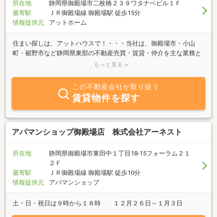
所在地
静岡県御殿場市二枚橋２３９ワタナベビル１Ｆ
最寄駅
ＪＲ御殿場線 御殿場駅 徒歩15分
情報提供元
アットホーム
住まい探しは、アットハウスで！・・・当社は、御殿場市・小山
町・裾野市など静岡県東部の不動産売買・賃貸・仲介を主な業務と
して行っております。「売りたい」・「買いたい」・「貸した
もっと見る
い」・「借りたい」 ご希望の方、不動産に関する事なら何でもお気
軽にお問い合わせ下さいませ。皆様との出会いを大切に「安心」
この不動産会社が取り扱う
「快適」な住まい探しをサポートいたします。
賃貸物件を探す
アパマンショップ御殿場店 株式会社アーネスト
所在地
静岡県御殿場市東田中１丁目18-15フォーラム２１
２Ｆ
最寄駅
ＪＲ御殿場線 御殿場駅 徒歩10分
情報提供元
アパマンショップ
土・日・祝日は９時から１８時 １２月２６日～１月３日