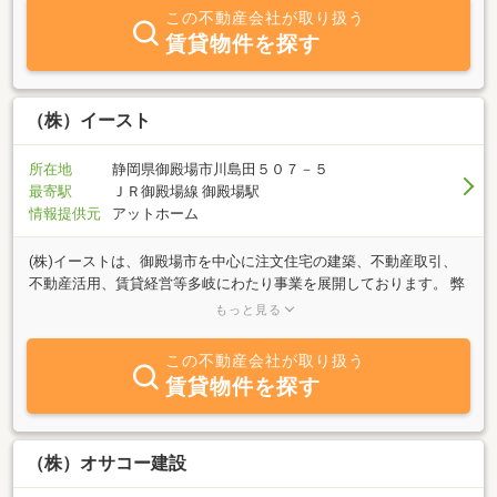
この不動産会社が取り扱う
賃貸物件を探す
（株）イースト
所在地
静岡県御殿場市川島田５０７－５
最寄駅
ＪＲ御殿場線 御殿場駅
情報提供元
アットホーム
(株)イーストは、御殿場市を中心に注文住宅の建築、不動産取引、
不動産活用、賃貸経営等多岐にわたり事業を展開しております。 弊
社では、経験豊富な職人と確かな施行管理で、理想の住まいを実現
もっと見る
します。 注文住宅では主に『木造軸組み工法』を採用しておりま
す。 日本に昔からあった伝統工法を発展させた建築方法で、「在来
この不動産会社が取り扱う
工法」とも呼ばれます。 丈夫な土台、柱、梁で建物の骨組みをつく
賃貸物件を探す
り、筋交いや構造金物で地震や風に耐える強度を持たせます。 設計
の自由度が高く、さまざまな間取りやデザインが可能で、増改築に
も柔軟に対応できます。 もちろん、土地からお探しする場合も、自
社分譲地のほか、お客様の理想のお家にあう物件をご提案いたしま
（株）オサコー建設
す。 また、遊休地の活用では、賃貸物件の施工・建築・経営相談ま