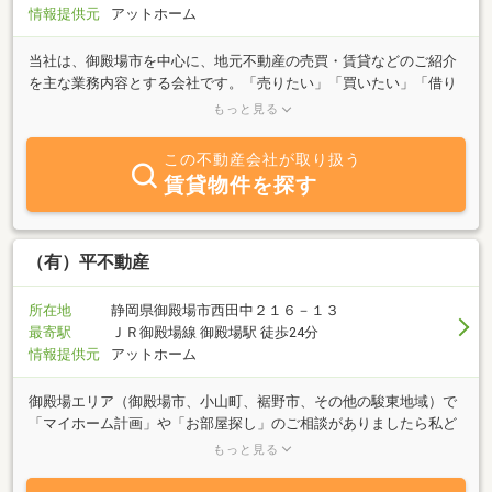
情報提供元
アットホーム
当社は、御殿場市を中心に、地元不動産の売買・賃貸などのご紹介
を主な業務内容とする会社です。「売りたい」「買いたい」「借り
たい」ご希望の方、不動産に関する質問は何でもお気軽にご相談く
もっと見る
ださい。豊富な情報力でお客様のご希望に併せたスピーディな対応
を心掛けております。ぜひ、当社へご相談ください。
この不動産会社が取り扱う
賃貸物件を探す
（有）平不動産
所在地
静岡県御殿場市西田中２１６－１３
最寄駅
ＪＲ御殿場線 御殿場駅 徒歩24分
情報提供元
アットホーム
御殿場エリア（御殿場市、小山町、裾野市、その他の駿東地域）で
「マイホーム計画」や「お部屋探し」のご相談がありましたら私ど
も【平不動産】までお気軽にお声かけください！豊富な実績と弊社
もっと見る
が誇る独自のネットワークを生かし、お客様それぞれにぴったりの
スペシャルプランをご提案します♪