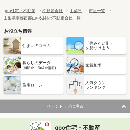
goo住宅・不動産
不動産会社
山梨県
市区一覧
山梨県南都留郡山中湖村の不動産会社一覧
お役立ち情報
「住みたい街」
住まいのコラム
を見つけよう
暮らしのデータ
家賃相場
(補助金・助成金情報)
人気タウン
住宅ローン
ランキング
ページトップに戻る
goo住宅・不動産