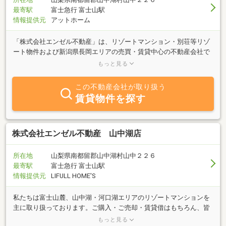
最寄駅
富士急行 富士山駅
情報提供元
アットホーム
「株式会社エンゼル不動産」は、リゾートマンション・別荘等リゾ
ート物件および新潟県長岡エリアの売買・賃貸中心の不動産会社で
す。湯沢・軽井沢・草津・房総・逗子・湯河原・熱海・伊東・那
もっと見る
須・山中湖の各リゾートエリアと新潟県長岡市２店舗と東京営業課
の合計１３店舗で営業しております。「エンゼル不動産山中湖店」
この不動産会社が取り扱う
では山中湖・河口湖・御殿場エリアのリゾートマンション・土地・
賃貸物件を探す
戸建てを主に取り扱っております。緑が芽吹く春、高原の爽やかな
風が吹く初夏、湖でのマリンスポーツで賑わう夏、紅葉が綺麗な
秋、凛とした寒さの冬、四季折々に姿を変える雄大な富士山。都会
の喧騒を離れ、富士山麓の大自然に身を委ねれば、心身ともリフレ
株式会社エンゼル不動産 山中湖店
ッシュできることでしょう。当社は創業以来「大切な親戚」「古く
からの友人」にお勧めする気持ちでお客様と接してまいりました。
所在地
山梨県南都留郡山中湖村山中２２６
ご購入・ご売却・賃貸借はもちろん、気象・交通・食事・買い物・
最寄駅
富士急行 富士山駅
病院等、不動産業としてだけでなく皆様のリゾートライフのサポー
情報提供元
LIFULL HOME'S
ターとして、何でもお気軽にお問い合わせ下さい。
私たちは富士山麓、山中湖・河口湖エリアのリゾートマンションを
主に取り扱っております。ご購入・ご売却・賃貸借はもちろん、皆
様のリゾートライフのサポーターとしてなんでもお気軽にお問い合
もっと見る