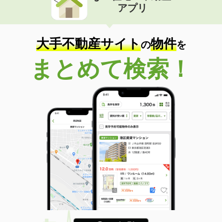
アプリ
大手不動産サイト
物件
の
を
まとめて検索！