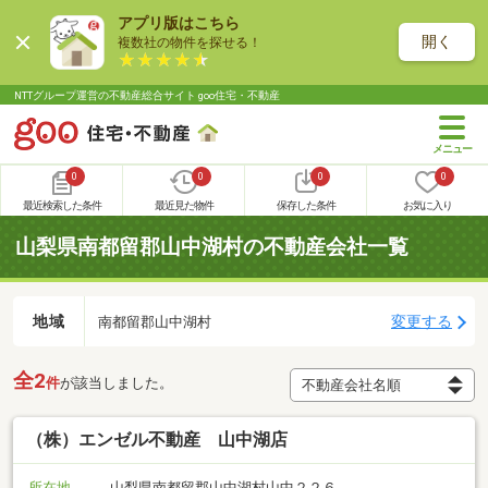
アプリ版はこちら
開く
複数社の物件を探せる！
NTTグループ運営の不動産総合サイト goo住宅・不動産
0
0
0
0
最近検索した条件
最近見た物件
保存した条件
お気に入り
山梨県南都留郡山中湖村の不動産会社一覧
地域
変更する
南都留郡山中湖村
全2
件
が該当しました。
（株）エンゼル不動産 山中湖店
所在地
山梨県南都留郡山中湖村山中２２６