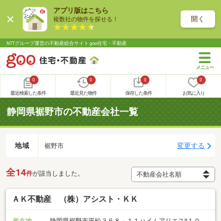
アプリ版はこちら
開く
複数社の物件を探せる！
NTTグループ運営の不動産総合サイト goo住宅・不動産
0
0
0
0
最近検索した条件
最近見た物件
保存した条件
お気に入り
静岡県裾野市の不動産会社一覧
地域
変更する
裾野市
全14
件
が該当しました。
ＡＫ不動産 （株）アシスト・ＫＫ
所在地
静岡県裾野市平松３６８－１１ハイムアリエスⅡ１０