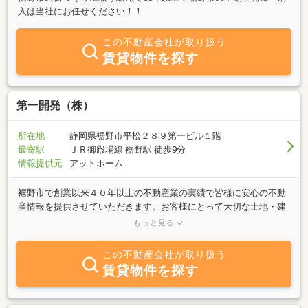
入は当社にお任せください！！
この不動産会社が取り扱う
賃貸物件を探す
第一開発（株）
所在地
静岡県裾野市平松２８９第一ビル１階
最寄駅
ＪＲ御殿場線 裾野駅 徒歩9分
情報提供元
アットホーム
裾野市で創業以来４０年以上の不動産業の実績で皆様に安心の不動
産情報を提供させていただきます。お客様にとって大切な土地・建
物のことを他方面（ローン・税金・建物・相続等々）よりアドバイ
もっと見る
スができるよう努めております。土地・建物不動産の売買をはじめ
取扱いすべてに誠意をもって対応いたします。不動産のことでわか
この不動産会社が取り扱う
らないことがございましたら、メール、お電話、LINEにてご遠慮な
賃貸物件を探す
くご相談ください。