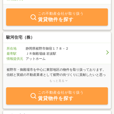
この不動産会社が取り扱う
賃貸物件を探す
駿河住宅（株）
所在地
静岡県裾野市御宿１７８－２
最寄駅
ＪＲ御殿場線 岩波駅
情報提供元
アットホーム
裾野市・御殿場市を中心に東部地区の物件を取り扱っております。
信頼と実績の不動産業者として裾野の街づくりに貢献したいと思っ
ております。土地・建物の売買、賃貸、仲介のほか、物件の査定も
もっと見る
行っております。社員一同お客様のご来店をお待ちしております。
この不動産会社が取り扱う
賃貸物件を探す