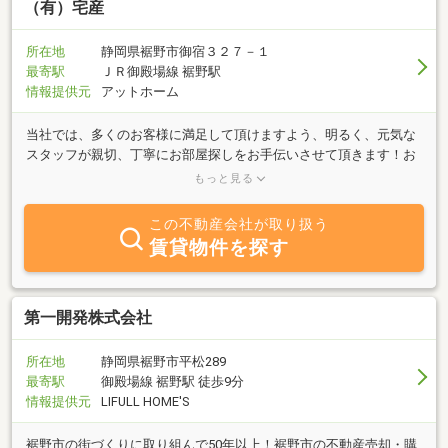
（有）宅産
所在地
静岡県裾野市御宿３２７－１
最寄駅
ＪＲ御殿場線 裾野駅
情報提供元
アットホーム
当社では、多くのお客様に満足して頂けますよう、明るく、元気な
スタッフが親切、丁寧にお部屋探しをお手伝いさせて頂きます！お
客様のニーズに応え、ひとりひとりのライフスタイルに合ったお部
もっと見る
屋を提供することが、私どもの仕事と考えております。どうぞお気
軽にご相談ください。ご来店をお待ち致しております。
この不動産会社が取り扱う
賃貸物件を探す
第一開発株式会社
所在地
静岡県裾野市平松289
最寄駅
御殿場線 裾野駅 徒歩9分
情報提供元
LIFULL HOME'S
裾野市の街づくりに取り組んで50年以上！裾野市の不動産売却・購