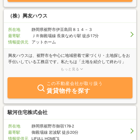
（株）興友ハウス
所在地
静岡県裾野市伊豆島田８１４－３
最寄駅
ＪＲ御殿場線 長泉なめり駅 徒歩17分
情報提供元
アットホーム
興友ハウスは、裾野市を中心に地域密着で家づくり・土地探しをお
手伝いしている工務店です。私たちは「土地を紹介して終わり」
「家を建てて終わり」ではなく、お客様の暮らしを一緒に考えるこ
もっと見る
とを大切にしています。土地探しでは、価格や広さだけでなく、建
物の配置や駐車場計画、将来の暮らしまで見据えてご提案。注文住
この不動産会社が取り扱う
宅では、お客様のご要望を丁寧に伺い、一棟一棟オーダーメイドで
賃貸物件を探す
家づくりを行っています。また、地震に強い・高断熱性能・点検し
やすい構造など、長くく安心して住み続けられる住まいをご提案し
ています。地元工務店だからこそできるフットワークの軽さと、ス
タッフ全員で支える温かい対応が私たちの強みです。「土地から探
駿河住宅株式会社
したい」「家づくりを何から始めればいいかわからない」という方
も、お気軽にご相談ください。地域に根ざした私たちが、お客様一
所在地
静岡県裾野市御宿178-2
人ひとりに寄り添い、理想の住まいづくりをサポートいたします。
最寄駅
御殿場線 岩波駅 徒歩20分
情報提供元
LIFULL HOME'S