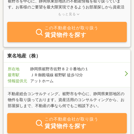
裾野市を中心に、静岡県東部地区の不動産情報を取り扱っていま
す。お客様のご要望を最大限実現できるようお部屋探しから資産活
用のコンサルティングまで不動産の事なら何でも幅広くご対応させ
もっと見る
ていただいております。
この不動産会社が取り扱う
賃貸物件を探す
東名地産（株）
所在地
静岡県裾野市佐野８２０番地の１
最寄駅
ＪＲ御殿場線 裾野駅 徒歩12分
情報提供元
アットホーム
不動産総合コンサルティング。裾野市を中心に、静岡県東部地区の
物件を取り扱っております。資産活用のコンサルティングから、お
部屋探しまで、不動産の事なら何でもご相談下さい。
この不動産会社が取り扱う
賃貸物件を探す