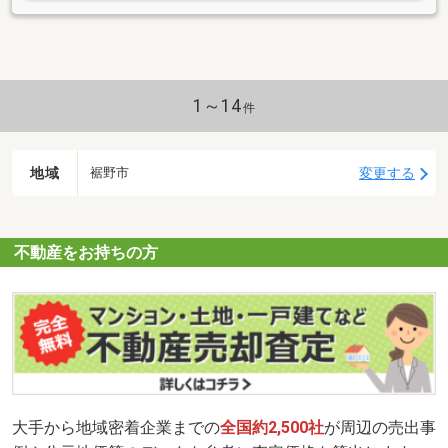
1～14
件
地域
変更する
裾野市
不動産をお持ちの方
大手から地域密着企業までの
全国約2,500社
が周辺の売出事