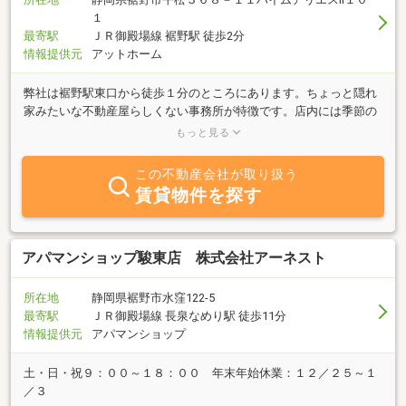
１
最寄駅
ＪＲ御殿場線 裾野駅 徒歩2分
情報提供元
アットホーム
弊社は裾野駅東口から徒歩１分のところにあります。ちょっと隠れ
家みたいな不動産屋らしくない事務所が特徴です。店内には季節の
お花を飾り、ゆっくりとお茶でも飲みながらご相談にのります。地
もっと見る
域密着を目指し、親身になってご対応致します。どうぞお気軽にお
問合せ下さい。予約制になりますのでまずはご連絡をお願い致しま
この不動産会社が取り扱う
す。
賃貸物件を探す
アパマンショップ駿東店 株式会社アーネスト
所在地
静岡県裾野市水窪122-5
最寄駅
ＪＲ御殿場線 長泉なめり駅 徒歩11分
情報提供元
アパマンショップ
土・日・祝９：００～１８：００ 年末年始休業：１２／２５～１
／３