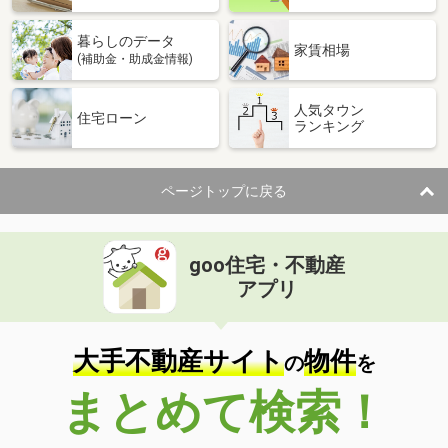
暮らしのデータ
家賃相場
(補助金・助成金情報)
人気タウン
住宅ローン
ランキング
ページトップに戻る
goo住宅・不動産
アプリ
大手不動産サイト
物件
の
を
まとめて検索！