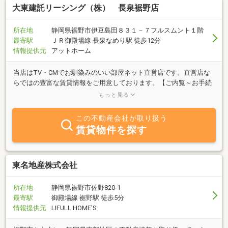
大東建託リーシング（株） 長泉裾野店
所在地
静岡県裾野市伊豆島田８３１－７フルスムント１階
最寄駅
ＪＲ御殿場線 長泉なめり駅 徒歩12分
情報提供元
アットホーム
当店はTV・CMでお馴染みのいい部屋ネット直営店です。直営店な
らではの豊富な賃貸情報をご用意しております。【ご内覧～お手続
き～鍵のお渡し】まで非対面で完了できるので、全国各地からのお
もっと見る
部屋探しにも対応可能です！お急ぎの引越、現地案内も対応可能で
すので、お気軽にお問合せ下さい。学生様、新婚様、法人様社宅、
この不動産会社が取り扱う
ペット可物件等、お客様の様々なニーズにお応えします！★御殿場
賃貸物件を探す
市、長泉町、裾野市、小山町、箱根町の物件はおまかせ★ 伊豆島田
口交差点から北上して右手マンション１階が当店です。「いい部屋
ネット」の看板が目印。お気軽にお越し下さい。営業時間：10：00
～18:00(12：30～13：30は昼休憩) 定休日：火曜日・水曜日・
東名地産株式会社
9/10（木）、8/11（火）～8/19（水）は夏季休暇です。
所在地
静岡県裾野市佐野820-1
最寄駅
御殿場線 裾野駅 徒歩5分
情報提供元
LIFULL HOME'S