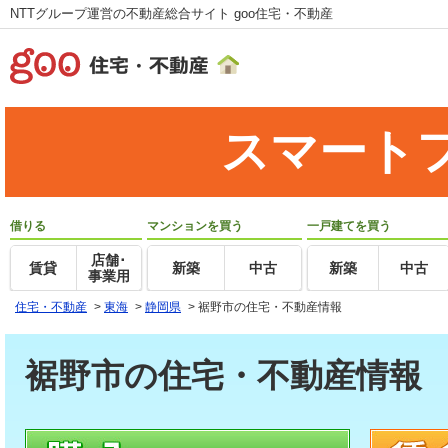
NTTグループ運営の不動産総合サイト goo住宅・不動産
スマート
借りる
マンションを買う
一戸建てを買う
店舗･
賃貸
新築
中古
新築
中古
事業用
住宅・不動産
>
東海
>
静岡県
>
裾野市の住宅・不動産情報
裾野市の住宅・不動産情報