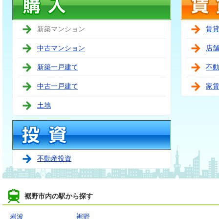
新築マンション
賃
中古マンション
店
新築一戸建て
不
中古一戸建て
家
土地
不動産投資
裾野市内の駅から探す
岩波
裾野