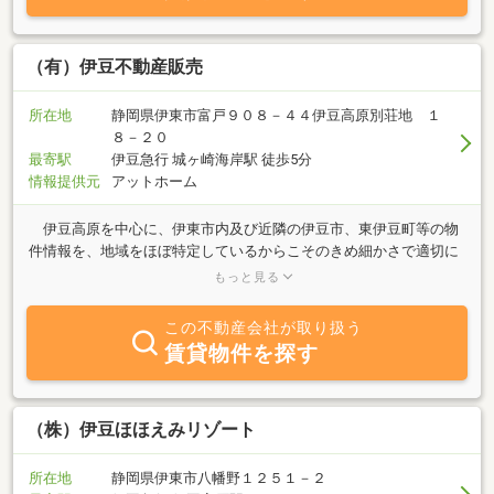
（有）伊豆不動産販売
所在地
静岡県伊東市富戸９０８－４４伊豆高原別荘地 １
８－２０
最寄駅
伊豆急行 城ヶ崎海岸駅 徒歩5分
情報提供元
アットホーム
伊豆高原を中心に、伊東市内及び近隣の伊豆市、東伊豆町等の物
件情報を、地域をほぼ特定しているからこそのきめ細かさで適切に
ご提供し、お客様の伊豆暮らしを心を込めてサポートします。ま
もっと見る
た、購入後のお客様の土地、建物の管理も、お任せください。県道
109号伊東川奈八幡野線沿い、伊豆急行線「城ヶ崎海岸駅」徒歩５
この不動産会社が取り扱う
分。
賃貸物件を探す
（株）伊豆ほほえみリゾート
所在地
静岡県伊東市八幡野１２５１－２