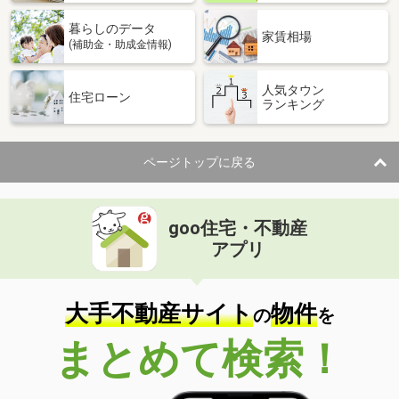
暮らしのデータ
家賃相場
(補助金・助成金情報)
人気タウン
住宅ローン
ランキング
ページトップに戻る
goo住宅・不動産
アプリ
大手不動産サイト
物件
の
を
まとめて検索！