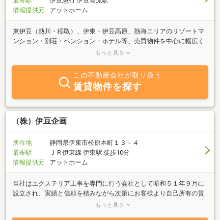
最寄駅
伊豆急行 伊豆高原駅
情報提供元
アットホーム
東伊豆（熱川・稲取）、伊東・伊豆高原、熱海エリアのリゾートマ
ンション・別荘・ペンション・ホテル等、売買物件を中心に幅広く
取り扱っております。どうぞお気軽にご相談下さい。売却のご相談
もっと見る
も承ります。
この不動産会社が取り扱う
賃貸物件を探す
（株）伊豆企画
所在地
静岡県伊東市松原本町１３－４
最寄駅
ＪＲ伊東線 伊東駅 徒歩10分
情報提供元
アットホーム
当社はエクステリア工事を専門に行う会社として昭和５１年９月に
設立され、実績と信頼を積みながら次第にお客様より自己所有の賃
貸物件管理を依頼されるようになりました。昭和５４年４月より賃
もっと見る
貸物件の管理をメインとした不動産会社として今日、約５００室以