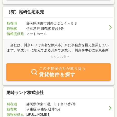
（有）尾崎住宅販売
所在地
静岡県伊東市川奈１２１４－５３
最寄駅
伊豆急行 川奈駅 徒歩1分
情報提供元
アットホーム
当社は、川奈ＧＣで有名な伊東市川奈に事務所を構え営業してい
ます。平成５年に地元である川奈で創業し、川奈を中心に伊東市内
の賃貸・売買仲介から不動産買取、リフォーム、不動産コンサルテ
もっと見る
ィングを中心業務とし活動しています。2020年現在、人口約6.8万
人、高齢化率約42％の伊東市。人口減少、少子高齢化、二極化、空
この不動産会社が取り扱う
き家問題、荒廃地、耕作放棄地、農地問題等々。伊東市の社会問題
賃貸物件を探す
を真剣に受け止め、伊東市の一企業として何ができるかを考えなが
ら日々営業しています。親子５人でやっている会社ですが、誠心・
誠意な対応を心掛けてやっていますので、不動産でご相談の際は、
ぜひ一度ご連絡下さい。
尾崎ランド株式会社
所在地
静岡県伊東市湯川３丁目11番2号
最寄駅
伊東線 伊東駅 徒歩1分
情報提供元
LIFULL HOME'S