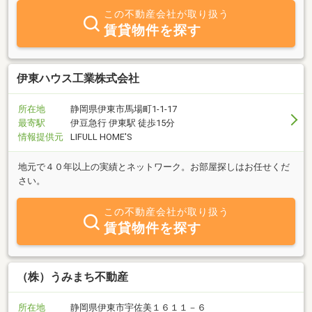
お買い替えのお客様には東京本社が強力にサポート！●ＪＲ伊東駅
この不動産会社が取り扱う
前。お車でお越しのお客様は提携パーキングご案内します。※当社
賃貸物件を探す
オリジナルホームページでは豊富な写真入りで物件を紹介していま
す。上の「ホームページ」ボタンをクリックしてご覧下さい。
伊東ハウス工業株式会社
所在地
静岡県伊東市馬場町1-1-17
最寄駅
伊豆急行 伊東駅 徒歩15分
情報提供元
LIFULL HOME'S
地元で４０年以上の実績とネットワーク。お部屋探しはお任せくだ
さい。
この不動産会社が取り扱う
賃貸物件を探す
（株）うみまち不動産
所在地
静岡県伊東市宇佐美１６１１－６