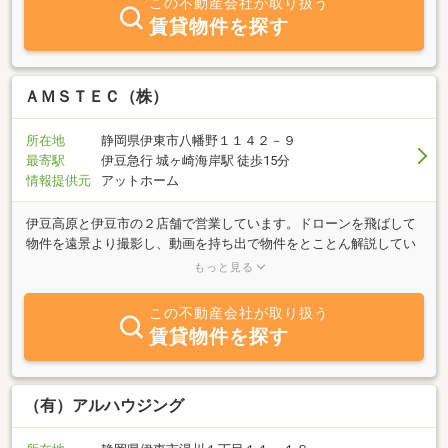
この不動産会社が取り扱う
賃貸物件を探す
ＡＭＳＴＥＣ（株）
所在地
静岡県伊東市八幡野１１４２－９
最寄駅
伊豆急行 城ヶ崎海岸駅 徒歩15分
情報提供元
アットホーム
伊豆高原と伊豆市の２店舗で営業しています。ドローンを飛ばして
物件を遠景より撮影し、動画を持ち出で物件をとことん解説してい
ます。 物件見学のために遠くから足を運ばずとも、ネットを通
もっと見る
じて物件を見学したようなく気持ちになることを目指していま
す。 皆様、そして弊社にとっても貴重な時間です。効率よく物件
この不動産会社が取り扱う
選びができるうよな工夫を心がけています。中古物件は、良いとこ
賃貸物件を探す
ろよりも悪いところを知る必要があります。一緒に物件をよ～く見
ましょう。お付き合いさせてください。
（有）アルハウジング