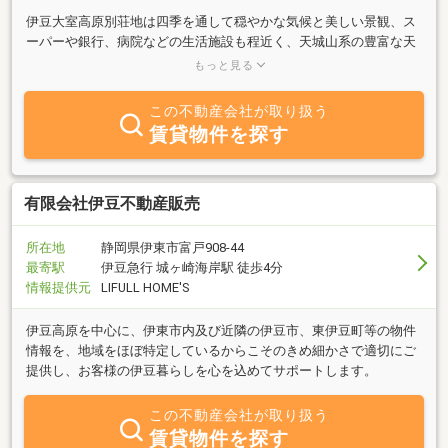
伊豆大室高原別荘地は四季を通して穏やかな気候と美しい景観、ス
ーパーや銀行、病院などの生活施設も程近く、天城山系の豊富な天
然水、良質な単純泉や山海の幸に恵まれ最近特に、定住地として人
もっと見る
気を呼んでおります。
この不動産会社が取り扱う
賃貸物件を探す
有限会社伊豆不動産販売
所在地
静岡県伊東市富戸908-44
最寄駅
伊豆急行 城ヶ崎海岸駅 徒歩4分
情報提供元
LIFULL HOME'S
伊豆高原を中心に、伊東市内及び近隣の伊豆市、東伊豆町等の物件
情報を、地域をほぼ特定しているからこそのきめ細かさで適切にご
提供し、お客様の伊豆暮らしを心を込めてサポートします。
この不動産会社が取り扱う
賃貸物件を探す