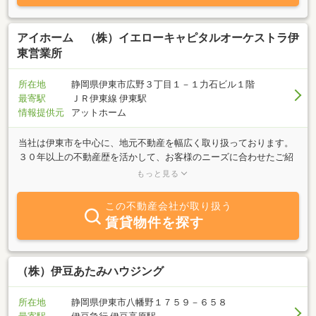
アイホーム （株）イエローキャピタルオーケストラ伊
東営業所
所在地
静岡県伊東市広野３丁目１－１力石ビル１階
最寄駅
ＪＲ伊東線 伊東駅
情報提供元
アットホーム
当社は伊東市を中心に、地元不動産を幅広く取り扱っております。
３０年以上の不動産歴を活かして、お客様のニーズに合わせたご紹
介をさせていただいております。また、不動産買い取りもおこなっ
もっと見る
ております。お急ぎの方も、そうでない方も、又不動産に関わる相
談等ならお気軽にご来店下さい。ご来店、心よりお待ちしておりま
この不動産会社が取り扱う
す。
賃貸物件を探す
（株）伊豆あたみハウジング
所在地
静岡県伊東市八幡野１７５９－６５８