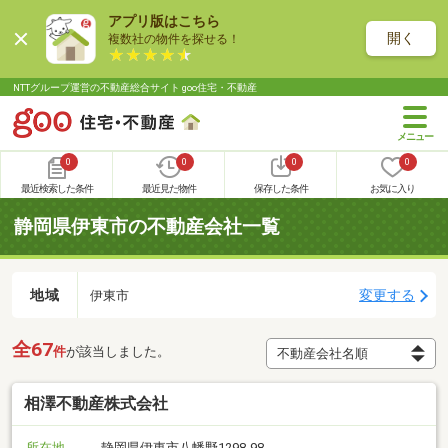
アプリ版はこちら
開く
複数社の物件を探せる！
NTTグループ運営の不動産総合サイト goo住宅・不動産
0
0
0
0
最近検索した条件
最近見た物件
保存した条件
お気に入り
静岡県伊東市の不動産会社一覧
地域
変更する
伊東市
全67
件
が該当しました。
相澤不動産株式会社
所在地
静岡県伊東市八幡野1298-98