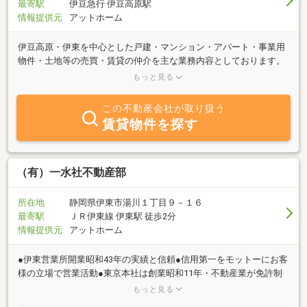
最寄駅
伊豆急行 伊豆高原駅
情報提供元
アットホーム
伊豆高原・伊東を中心とした戸建・マンション・アパート・事業用
物件・土地等の売買・賃貸の仲介を主な業務内容としております。
又、リフォームの斡旋も致します。温泉付・海一望・菜園等、別
もっと見る
荘・定住を問わずお客様のご希望を叶えられるよう、精一杯努力し
ます。お気軽にご相談下さい。
この不動産会社が取り扱う
賃貸物件を探す
（有）一水社不動産部
所在地
静岡県伊東市湯川１丁目９－１６
最寄駅
ＪＲ伊東線 伊東駅 徒歩2分
情報提供元
アットホーム
●伊東営業所開業昭和43年の実績と信頼●信用第一をモットーにお客
様の立場で営業活動●東京本社は創業昭和11年・不動産業が免許制
になる前から営業しています●ベテラン営業マンが一生懸命お客様
もっと見る
の物件さがしをお手伝いします！●東京・神奈川からお住み替え・