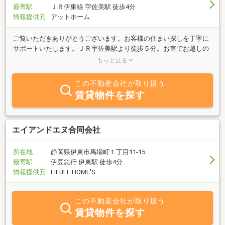
最寄駅
ＪＲ伊東線 宇佐美駅 徒歩4分
情報提供元
アットホーム
ご覧いただきありがとうございます。お客様の住まい探しを丁寧に
サポートいたします。ＪＲ宇佐美駅より徒歩５分。お車でお越しの
お客様は当社駐車場をご利用ください。親身になってご相談にのら
もっと見る
せて頂きます。皆様のご来店を心よりお待ちしております。当社ホ
ームページでも豊富な写真入りで物件を紹介しております。「ホー
この不動産会社が取り扱う
ムページ」ボタンをクリックしてご覧ください。
賃貸物件を探す
エイアンドエヌ合同会社
所在地
静岡県伊東市馬場町１丁目11-15
最寄駅
伊豆急行 伊東駅 徒歩4分
情報提供元
LIFULL HOME'S
この不動産会社が取り扱う
賃貸物件を探す