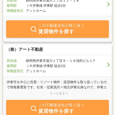
所在地
静岡県伊東市湯川１丁目１１－１８
最寄駅
ＪＲ伊東線 伊東駅 徒歩2分
情報提供元
アットホーム
この不動産会社が取り扱う
賃貸物件を探す
（株）アート不動産
所在地
静岡県伊東市湯川１丁目９－１８浅田ビル１Ｆ
最寄駅
ＪＲ伊東線 伊東駅 徒歩2分
情報提供元
アットホーム
伊東市を中心に売買・リゾート物件・賃貸物件も取り扱っているの
で情報量豊富です。社長・従業員共々地元伊東出身なので、伊東エ
リアの事は些細な事までお任せ下さい。リフォーム・新築等のご相
もっと見る
談も承ります。ワンランク上の住まいをご提案致します。当社指定
の設計士が対応致します。スタッフは女性がメインでお客様の視線
この不動産会社が取り扱う
で親身になってご対応させて頂きますので、お気軽にご相談下さ
賃貸物件を探す
い。