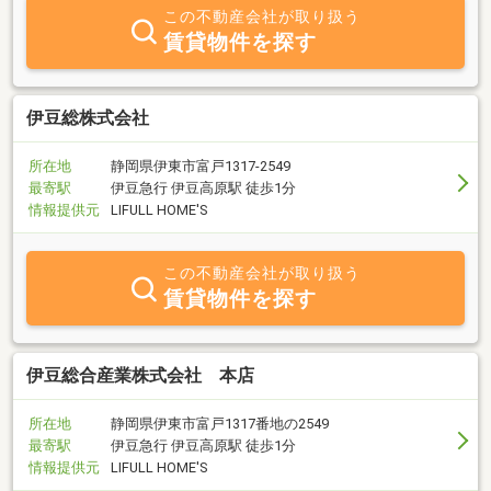
上の管理を依頼されております。住まいはお客様にとって欠かすこ
この不動産会社が取り扱う
との出来ない生活の拠点です。ですから、お部屋探しは夢がいっぱ
賃貸物件を探す
いです。そんなお客様の夢が叶えられるように、誠心誠意お手伝い
させて頂きたいと思っております。そうしたなかで、更なる実績と
信頼を重ねていけたらと願っております。
伊豆総株式会社
所在地
静岡県伊東市富戸1317-2549
最寄駅
伊豆急行 伊豆高原駅 徒歩1分
情報提供元
LIFULL HOME'S
この不動産会社が取り扱う
賃貸物件を探す
伊豆総合産業株式会社 本店
所在地
静岡県伊東市富戸1317番地の2549
最寄駅
伊豆急行 伊豆高原駅 徒歩1分
情報提供元
LIFULL HOME'S