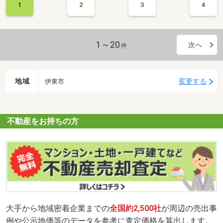
1
2
3
4
1～20
次へ
件
地域
変更する
伊東市
不動産をお持ちの方
大手から地域密着企業までの
全国約2,500社
が周辺の売出事
例や公示地価等のデータを参考に査定価格を算出します。