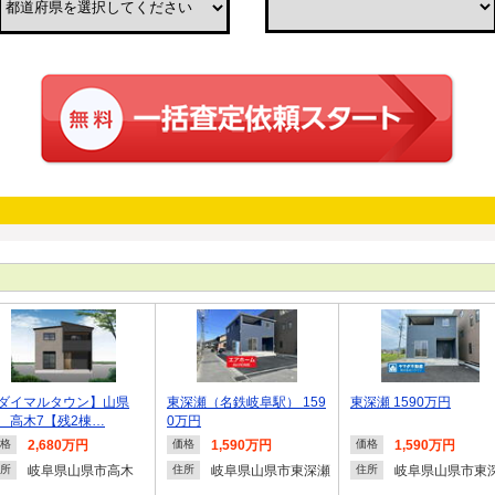
ダイマルタウン】山県
東深瀬（名鉄岐阜駅） 159
東深瀬 1590万円
 高木7【残2棟…
0万円
2,680万円
1,590万円
1,590万円
格
価格
価格
岐阜県山県市高木
岐阜県山県市東深瀬
岐阜県山県市東
所
住所
住所