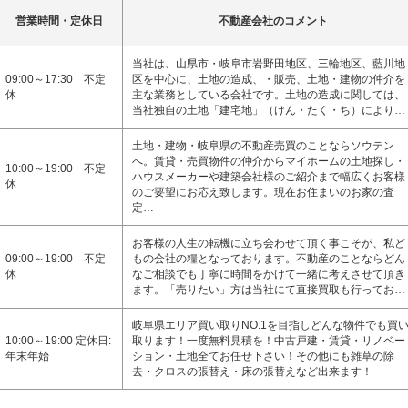
営業時間・定休日
不動産会社のコメント
当社は、山県市・岐阜市岩野田地区、三輪地区、藍川地
09:00～17:30 不定
区を中心に、土地の造成、・販売、土地・建物の仲介を
休
主な業務としている会社です。土地の造成に関しては、
当社独自の土地「建宅地」（けん・たく・ち）により…
土地・建物・岐阜県の不動産売買のことならソウテン
へ。賃貸・売買物件の仲介からマイホームの土地探し・
10:00～19:00 不定
ハウスメーカーや建築会社様のご紹介まで幅広くお客様
休
のご要望にお応え致します。現在お住まいのお家の査
定…
お客様の人生の転機に立ち会わせて頂く事こそが、私ど
09:00～19:00 不定
もの会社の糧となっております。不動産のことならどん
休
なご相談でも丁寧に時間をかけて一緒に考えさせて頂き
ます。「売りたい」方は当社にて直接買取も行ってお…
岐阜県エリア買い取りNO.1を目指しどんな物件でも買
10:00～19:00 定休日:
取ります！一度無料見積を！中古戸建・賃貸・リノベー
年末年始
ション・土地全てお任せ下さい！その他にも雑草の除
去・クロスの張替え・床の張替えなど出来ます！