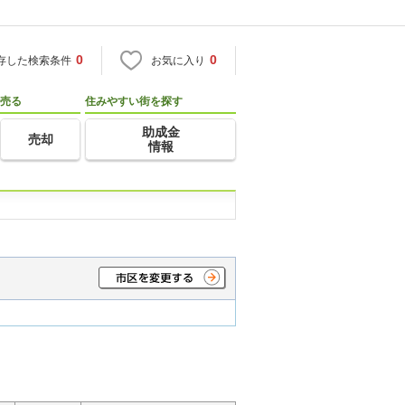
0
0
存した検索条件
お気に入り
売る
住みやすい街を探す
助成金
売却
情報