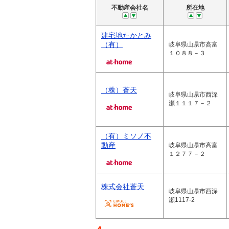
不動産会社名
所在地
建宅地たかとみ
（有）
岐阜県山県市高富
１０８８－３
（株）蒼天
岐阜県山県市西深
瀬１１１７－２
（有）ミソノ不
動産
岐阜県山県市高富
１２７７－２
株式会社蒼天
岐阜県山県市西深
瀬1117-2