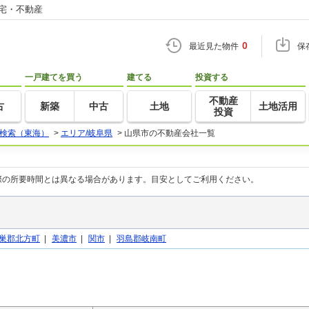
住宅・不動産
0
最近見た物件
保
一戸建てを買う
建てる
投資する
不動産
古
新築
中古
土地
土地活用
投資
検索（東海）
>
エリア/岐阜県
>
山県市の不動産会社一覧
際の所要時間とは異なる場合があります。目安としてご利用ください。
巣郡北方町
|
美濃市
|
関市
|
羽島郡岐南町