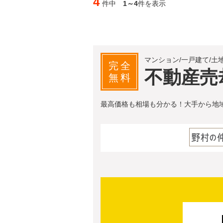
4
件中
1～4
件を表示
マンション/一戸建て/土
完全
不動産売
無料
最高価格も相場も分かる！大手から地