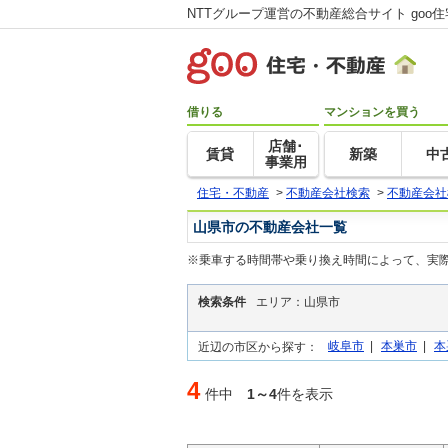
NTTグループ運営の不動産総合サイト goo
借りる
マンションを買う
店舗･
賃貸
新築
中
事業用
住宅・不動産
>
不動産会社検索
>
不動産会社
山県市の不動産会社一覧
※乗車する時間帯や乗り換え時間によって、実
検索条件
エリア：山県市
岐阜市
|
本巣市
|
本
近辺の市区から探す：
4
件中
1～4
件を表示