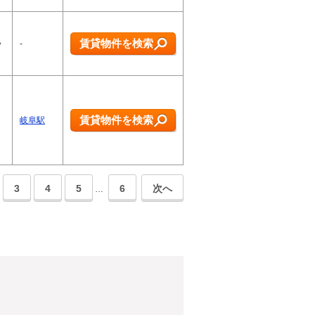
し
賃貸物件を検索
い
-
、
。
賃貸物件を検索
岐阜駅
、
3
4
5
6
次へ
…