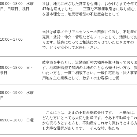
09:00～18:00 水曜
社は、地元に根ざした営業を心掛け、おかげさまで今年
日、日曜日、祝日
47年を迎えました。 「正直な不動産取引きに取り組む
を基本理念に、地元密着型の不動産会社として…
当社は岐阜メモリアルセンターの西側に位置し、不動産
売買・賃貸・仲介・管理などをメインとして、活動して
10:00～17:00
ります。親身になってご相談にのらせていただきますの
で、どうぞ安心してお任せ下さい。
岐阜市を中心とし、近隣市町村の物件を取り扱っており
09:00～18:00 日・
す。地域密着型で加納の土地のことなら売りたい方も、
祭日
いたい方も、一度ご相談下さい。一般住宅用地・法人事
用地を主な業務として、数多くのお客様にご愛…
09:00～19:00 水曜
日
こんにちは、あまの不動産株式会社です。 不動産は
どんな方にとっても大切な財産です。今ある不動産をこ
09:00～18:00 日曜
から売ろうとする方も、不動産をこれから買おうとする
も大事な選択があります。 そんな時、私たち…