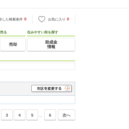
0
0
存した検索条件
お気に入り
売る
住みやすい街を探す
助成金
売却
情報
3
4
5
6
次へ
…