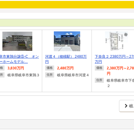
阜市東鶉分譲⑤-C オン
河渡４（穂積駅） 2480万
下奈良２ 2380万円～27
ーホームモデル…
円
万円
3,830万円
2,480万円
2,380万円～2,7
格
価格
価格
円
岐阜県岐阜市東鶉３
岐阜県岐阜市河渡４
所
住所
岐阜県岐阜市下
住所
２
岐