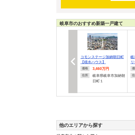
岐阜市のおすすめ新築一戸建て
コモンステージ加納朝日町
岐
【積水ハウス】
リ
3,460万円
価格
価
岐阜県岐阜市加納朝
住所
住
日町１
他のエリアから探す