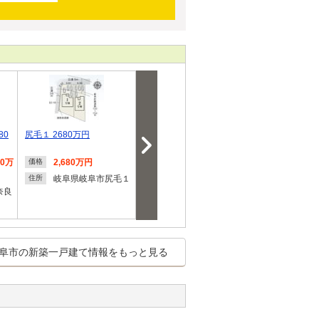
80
尻毛１ 2680万円
岐阜市加納５期 ケイアイ
【ダイマルタ
フィット
市 東鶉17【
80万
2,680万円
3,499万円
3,130
価格
価格
価格
円
岐阜県岐阜市尻毛１
岐阜県岐阜市加納花
住所
住所
奈良
ノ木町
岐阜県
住所
阜市の新築一戸建て情報をもっと見る