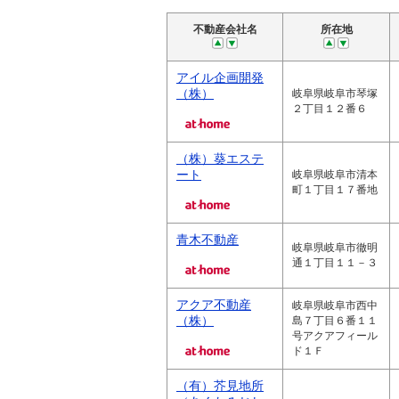
不動産会社名
所在地
アイル企画開発
（株）
岐阜県岐阜市琴塚
２丁目１２番６
（株）葵エステ
ート
岐阜県岐阜市清本
町１丁目１７番地
青木不動産
岐阜県岐阜市徹明
通１丁目１１－３
アクア不動産
岐阜県岐阜市西中
（株）
島７丁目６番１１
号アクアフィール
ド１Ｆ
（有）芥見地所