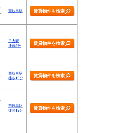
、
験
賃貸物件を検索
西岐阜駅
ル
事
て
手力駅
賃貸物件を検索
」
徒歩5分
。
西岐阜駅
賃貸物件を検索
軽
徒歩19分
の
情
西岐阜駅
賃貸物件を検索
事
徒歩19分
け