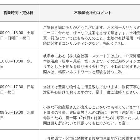
営業時間・定休日
不動産会社のコメント
ご覧頂き誠にありがとうございます。お客様一人ひとり
09:00～18:00 土曜
ニーズに合わせ、様々なご提案をさせて頂きます。土地
日・日曜日・祝日
買・貸借についてはもちろんのこと、土地の有効活用・
続に関するコンサルティングなど、幅広くご相…
岐阜市にある【株式会社葵エステート】は主にＪＲ東海
10:00～18:00 水、
本線沿線（岐阜～尾張一宮）および、その近郊をメイン
日
リアとした不動産を取り扱う会社です。不動産に関する
悩みは、幅広いネットワークと経験を持つに私…
09:00～17:30 日曜
当社では豊富な物件をご用意致しております。親切丁寧
日・祝日
対応を心掛けておりますので、是非一度ご連絡ください
小さな不動産屋さんが出来ることをいつも考えています
09:30～19:00 水曜
トヨタの社長、豊田章男さんの口癖に「佐吉（創始者）
日
母親のため、喜一郎（2代目）は国のために頑張った。人
間は拠り所がないと頑張っても仕方がない」と言…
各務原市・関市に隣接する岐阜市東部地区に位置する