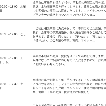
岐阜市に事務所を構えて49年。不動産の売買及び仲介業
09:00～18:00 水曜
収益、土地開発事業を行っております。豊富な知識と経
日
でお客様のご要望にお応えいたします。ファイナンシャ
プランナーの資格を持つスタッフがいるアルタ…
当社は相談業務に力点をおいて、事情に応じた店舗、
務所、倉庫等の事業用物件、個人用住宅物件をご紹介し
08:30～19:00 なし
おります。皆様の「売りたい」「買いたい」「貸したい
「借りたい」のご希望や事業、商売、マイホー…
事業用不動産の売買・賃貸をメインで活動しております
09:00～17:00 土、
親身になってご相談にのらせていただきますので、お気
日、祝
にお問い合わせください。
当社は岐阜で創業４５年、手がけてきたアルミ建材事業
09:00～17:30 土、
ノウハウを活かし、リフォーム中古住宅の販売、独自の
日
報ルートを活かした戸建・マンション・住宅用地の仲介
業、倉庫・工場の売買・賃貸仲介に特化した「…
これまで住宅ローンの返済に苦しむ方々の相談を多く受