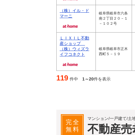
（株）イル・ド
岐阜県岐阜市六条
マーニ
南２丁目２０－１
－１０２号
ＬＩＸＩＬ不動
産ショップ
（株）ウィズラ
岐阜県岐阜市正木
イフコネクト
西町５－１９
119
件中
1～20
件を表示
マンション/一戸建て/土
完全
不動産売
無料