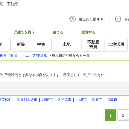
住宅・不動産
0
最近見た物件
保
一戸建てを買う
建てる
投資する
不動産
古
新築
中古
土地
土地活用
投資
検索（東海）
>
エリア/岐阜県
>
岐阜市の不動産会社一覧
際の所要時間とは異なる場合があります。目安としてご利用ください。
郡笠松町
|
本巣郡北方町
|
瑞穂市
|
各務原市
|
山県市
|
本巣市
|
羽島市
1
2