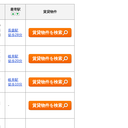
最寄駅
賃貸物件
の
売
長森駅
賃貸物件を検索
相
徒歩28分
道
エ
岐阜駅
賃貸物件を検索
お
徒歩20分
な
岐阜駅
賃貸物件を検索
。
徒歩10分
！
は
賃貸物件を検索
-
弊