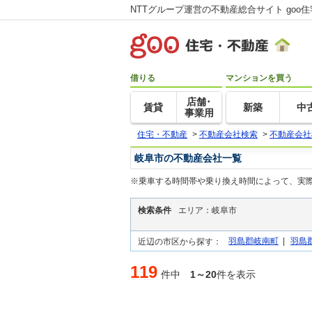
NTTグループ運営の不動産総合サイト goo
借りる
マンションを買う
店舗･
賃貸
新築
中
事業用
住宅・不動産
>
不動産会社検索
>
不動産会社
岐阜市の不動産会社一覧
※乗車する時間帯や乗り換え時間によって、実
検索条件
エリア：岐阜市
羽島郡岐南町
|
羽島
近辺の市区から探す：
119
件中
1～20
件を表示