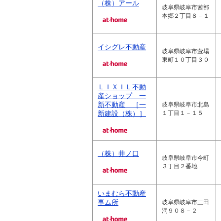
（株）アール
岐阜県岐阜市茜部
本郷２丁目８－１
イシグレ不動産
岐阜県岐阜市萱場
東町１０丁目３０
ＬＩＸＩＬ不動
産ショップ 一
新不動産 ［一
岐阜県岐阜市北島
新建設（株）］
１丁目１－１５
（株）井ノ口
岐阜県岐阜市今町
３丁目２番地
いまむら不動産
事ム所
岐阜県岐阜市三田
洞９０８－２