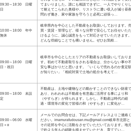
09:30～18:30 日曜
てまいりました。誰にも相談できずに、一人でやりくり
日
て耐えてこられた奥様や、リストラに遭い収入が減り昼
問わず働き、家や家族を守ろうと必死に頑張っ…
岐阜県内を中心とした不動産をお取扱いしております。
10:00～18:00 年中
買・賃貸・管理など、様々な分野で安心してお任せいた
無休
けるように、誠心誠意をもって対応させていただきます
どんな些細なことでも構いません。ぜひお気軽…
岐阜市を中心としたエリアの不動産をお取扱いしており
09:00～18:00 日曜
す。初めて不動産取引をされる場合は、分からない事や
日・祝日
安な事ばかりだと思います。「いくらで売れるのか査定
が知りたい」「相続対策で土地の処分を考えて…
不動産は、土地や建物などの動かすことのできない財産
09:00～18:00 未設
あり、われわれは不動産を有意義に活用する事により和
定
（やすらぎ）が得られます。しかし、不動産は時代の経
過・環境等の変化で皆様の和（やすらぎ）に変化が…
メールでのお問合せは、下記メールアドレスよりご連絡
09:00～06:00 水曜
ださい。imamurafudousan.mu@gmail.com岐阜市北部と
日＋α
その近郊を中心に活動をさせていただいております。地
で約２５年もの経験を積ませていただき、育ててい…