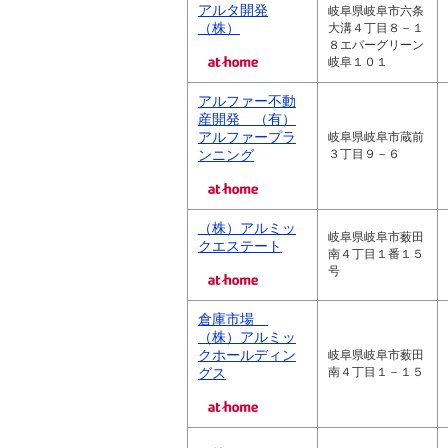
アルタ開発
岐阜県岐阜市六条
（株）
大溝４丁目８－１
８エバーグリーン
岐阜１０１
アルファー不動
産開発 （有）
アルファープラ
岐阜県岐阜市蔵前
ンニング
３丁目９－６
（株）アルミッ
岐阜県岐阜市薮田
クエステート
南４丁目１番１５
号
倉庫市場
（株）アルミッ
クホールディン
岐阜県岐阜市薮田
グス
南４丁目１－１５