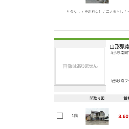
礼金なし
更新料なし
二人暮らし
山形県南
山形県南陽
山形鉄道フ
間取り図
賃
1階
3.60