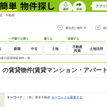
住宅・不動産
0
最近見た物件
保
一戸建てを買う
建てる
投資する
不動産
古
新築
中古
土地
土地活用
投資
動産の賃貸情報 物件一覧
の賃貸物件(賃貸マンション・アパート
キーワード：
（有）青木不動産
キーワードを変更する