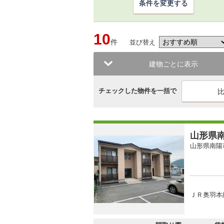
条件を変更する
10
件
並び替え
建物ごとに表示
チェックした物件を一括で
山形県南
山形県南陽
ＪＲ奥羽本線