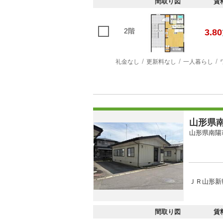
間取り図
賃
2階
3.80
礼金なし
更新料なし
一人暮らし
山形県南
山形県南陽
ＪＲ山形新幹
間取り図
賃