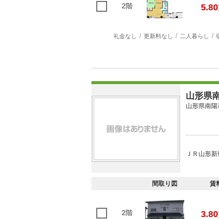
2階
5.80
礼金なし
更新料なし
二人暮らし
山形県南
山形県南陽
ＪＲ山形新
間取り図
賃
2階
3.80