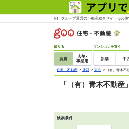
NTTグループ運営の不動産総合サイト goo
借りる
マンションを買う
店舗･
賃貸
新築
中
事業用
住宅・不動産
>
賃貸
>
東北
>
（有）青木不
「（有）青木不動産」
検索条件