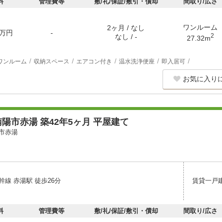
料
管理費等
敷/礼/保証/敷引・償却
間取り/広さ
ワンルーム
2ヶ月 / なし
万円
-
2
なし / -
27.32m
ワンルーム
収納スペース
エアコン付き
温水洗浄便座
即入居可
お気に入り
陽市赤湯 築42年5ヶ月 平屋建て
市赤湯
線 赤湯駅 徒歩26分
賃貸一戸
料
管理費等
敷/礼/保証/敷引・償却
間取り/広さ