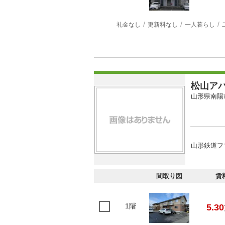
礼金なし
更新料なし
一人暮らし
松山ア
山形県南陽
山形鉄道フ
間取り図
賃
1階
5.30