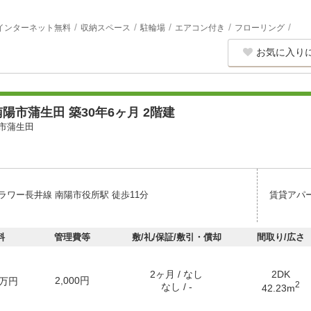
インターネット無料
収納スペース
駐輪場
エアコン付き
フローリング
お気に入り
陽市蒲生田 築30年6ヶ月 2階建
市蒲生田
ラワー長井線 南陽市役所駅 徒歩11分
賃貸アパ
料
管理費等
敷/礼/保証/敷引・償却
間取り/広さ
2ヶ月 / なし
2DK
2,000円
万円
2
なし / -
42.23m