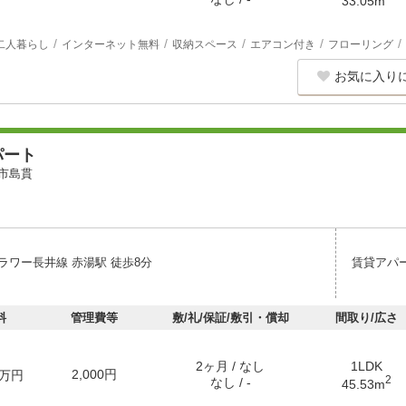
33.05m
二人暮らし
インターネット無料
収納スペース
エアコン付き
フローリング
お気に入り
パート
市島貫
ラワー長井線 赤湯駅 徒歩8分
賃貸アパ
料
管理費等
敷/礼/保証/敷引・償却
間取り/広さ
2ヶ月 / なし
1LDK
2,000円
万円
2
なし / -
45.53m