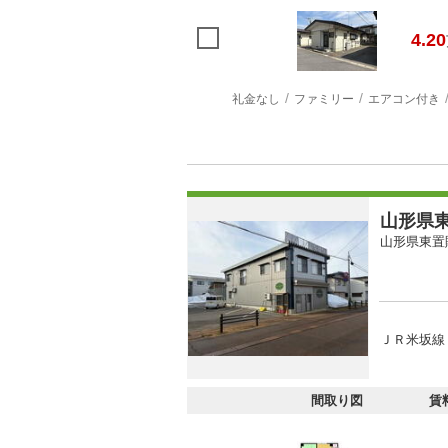
4.20
礼金なし
ファミリー
エアコン付き
山形県東
山形県東置
ＪＲ米坂線
間取り図
賃