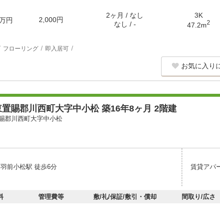
2ヶ月 / なし
3K
2,000円
万円
2
なし / -
47.2m
フローリング
即入居可
お気に入り
置賜郡川西町大字中小松 築16年8ヶ月 2階建
賜郡川西町大字中小松
 羽前小松駅 徒歩6分
賃貸アパ
料
管理費等
敷/礼/保証/敷引・償却
間取り/広さ