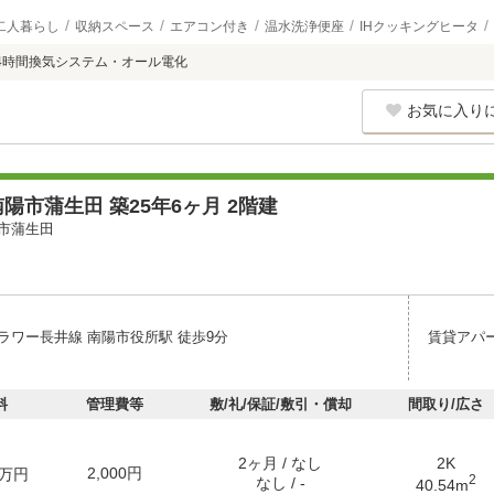
二人暮らし
収納スペース
エアコン付き
温水洗浄便座
IHクッキングヒータ
4時間換気システム・オール電化
お気に入り
陽市蒲生田 築25年6ヶ月 2階建
市蒲生田
ラワー長井線 南陽市役所駅 徒歩9分
賃貸アパ
料
管理費等
敷/礼/保証/敷引・償却
間取り/広さ
2ヶ月 / なし
2K
2,000円
万円
2
なし / -
40.54m