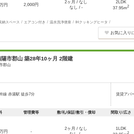
2ヶ月 / なし
2LDK
2,000円
万円
2
なし / -
37.95m
収納スペース
エアコン付き
温水洗浄便座
IHクッキングヒータ
お気に入り
陽市郡山 築28年10ヶ月 2階建
市郡山
幹線 赤湯駅 徒歩7分
賃貸アパ
料
管理費等
敷/礼/保証/敷引・償却
間取り/広さ
2ヶ月 / なし
1LDK
万円
-
2
なし / -