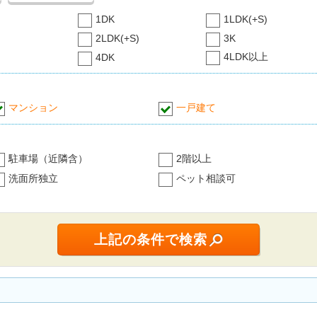
1DK
1LDK(+S)
2LDK(+S)
3K
4LDK以上
4DK
マンション
一戸建て
駐車場（近隣含）
2階以上
洗面所独立
ペット相談可