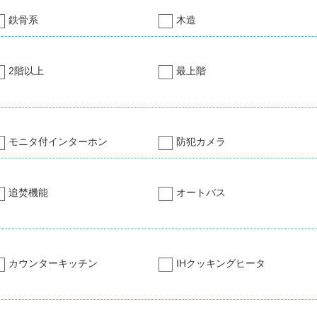
鉄骨系
木造
2階以上
最上階
モニタ付インターホン
防犯カメラ
追焚機能
オートバス
カウンターキッチン
IHクッキングヒータ