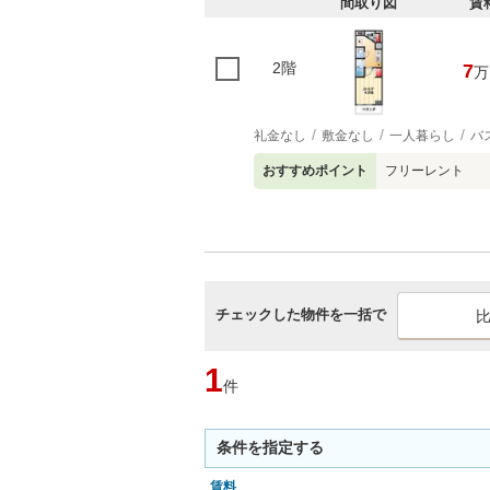
間取り図
賃
2階
7
万
礼金なし
敷金なし
一人暮らし
バ
おすすめポイント
フリーレント
チェックした物件を一括で
1
件
条件を指定する
賃料