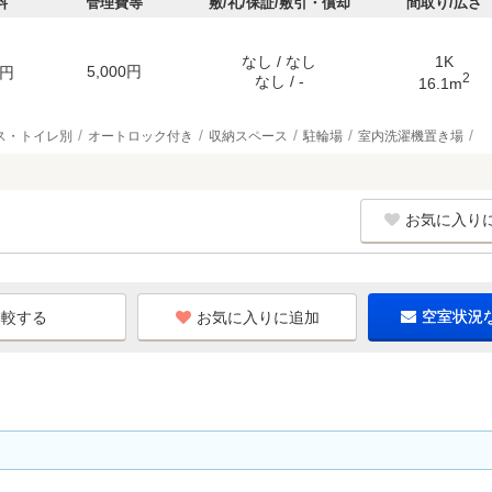
料
管理費等
敷/礼/保証/敷引・償却
間取り/広さ
なし / なし
1K
5,000円
円
2
なし / -
16.1m
ス・トイレ別
オートロック付き
収納スペース
駐輪場
室内洗濯機置き場
お気に入り
お気に入りに追加
空室状況