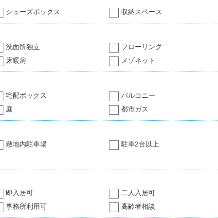
シューズボックス
収納スペース
洗面所独立
フローリング
床暖房
メゾネット
宅配ボックス
バルコニー
庭
都市ガス
敷地内駐車場
駐車2台以上
即入居可
二人入居可
事務所利用可
高齢者相談