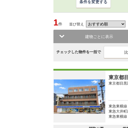
条件を変更する
1
件
並び替え
建物ごとに表示
チェックした物件を一括で
東京都目
東京都目黒
東急東横線 
東急大井町線
東急東横線 