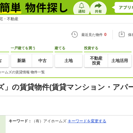
住宅・不動産
0
最近見た物件
保
一戸建てを買う
建てる
投資する
不動産
古
新築
中古
土地
土地活用
投資
ホームズの賃貸情報 物件一覧
」の賃貸物件(賃貸マンション・アパー
キーワード：
（有）アイホームズ
キーワードを変更する