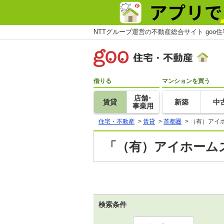
NTTグループ運営の不動産総合サイト goo
借りる
マンションを買う
店舗･
賃貸
新築
中
事業用
住宅・不動産
>
賃貸
>
首都圏
>
（有）アイ
「（有）アイホームズ
検索条件