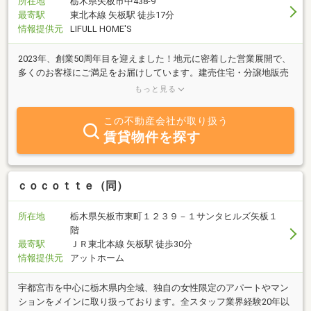
所在地
栃木県矢板市中438-9
最寄駅
東北本線 矢板駅 徒歩17分
情報提供元
LIFULL HOME'S
2023年、創業50周年目を迎えました！地元に密着した営業展開で、
多くのお客様にご満足をお届けしています。建売住宅・分譲地販売
の他、注文住宅も承っておりますのでお気軽にご相談・お問い合わ
もっと見る
せください！
この不動産会社が取り扱う
賃貸物件を探す
ｃｏｃｏｔｔｅ（同）
所在地
栃木県矢板市東町１２３９－１サンタヒルズ矢板１
階
最寄駅
ＪＲ東北本線 矢板駅 徒歩30分
情報提供元
アットホーム
宇都宮市を中心に栃木県内全域、独自の女性限定のアパートやマン
ションをメインに取り扱っております。全スタッフ業界経験20年以