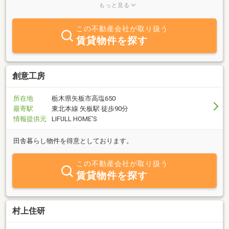
上のスタッフが優しく楽しく丁寧にお部屋探しのお手伝いをさせて
もっと見る
いただいております。
この不動産会社が取り扱う
賃貸物件を探す
創意工房
所在地
栃木県矢板市高塩650
最寄駅
東北本線 矢板駅 徒歩90分
情報提供元
LIFULL HOME'S
田舎暮らし物件を得意としております。
この不動産会社が取り扱う
賃貸物件を探す
村上住研