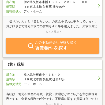
所在地
栃木県矢板市木幡１６０５－２ＭＩＫＩ－００
最寄駅
ＪＲ東北本線 矢板駅 徒歩30分
情報提供元
アットホーム
「借りたい人」と「貸したい人」の真ん中でお仕事をしています。
おかげさまで地元矢坂での営業も４０年を越えました。矢坂市周辺
での物件探しはお任せ下さい。「賃貸」「売買」「管理」など不動
もっと見る
産に関するご相談はお気軽に当社まで。親身になってお手伝いさせ
て頂きます。ご来店、ご連絡お待ち申し上げております。
この不動産会社が取り扱う
賃貸物件を探す
（株）緑新
所在地
栃木県矢板市中４３８－９
最寄駅
ＪＲ東北本線 矢板駅 徒歩15分
情報提供元
アットホーム
当社は、地元不動産の売買・賃貸・管理などのご紹介を主な業務内
容とする、創業53周年の会社です。不動産に関する質問は何でもお
気軽にご相談ください。豊富な情報力でお客様のご希望に併せたス
もっと見る