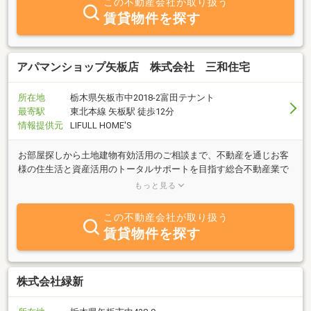
この不動産会社が取り扱う
賃貸物件を探す
アパマンショップ矢板店 株式会社 三和住宅
所在地
栃木県矢板市中2018-2富田テナント
最寄駅
東北本線 矢板駅 徒歩12分
情報提供元
LIFULL HOME'S
お部屋探しから土地建物有効活用のご相談まで、不動産を通じお客
様の住生活と資産活用のトータルサポートを目指す総合不動産業で
す。アパマンショップネットワーク加盟店。矢板のお部屋探しはお
もっと見る
任せ下さい！
この不動産会社が取り扱う
賃貸物件を探す
株式会社緑新