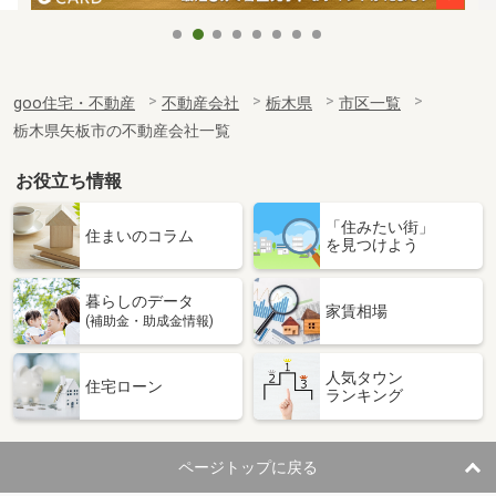
goo住宅・不動産
不動産会社
栃木県
市区一覧
栃木県矢板市の不動産会社一覧
お役立ち情報
「住みたい街」
住まいのコラム
を見つけよう
暮らしのデータ
家賃相場
(補助金・助成金情報)
人気タウン
住宅ローン
ランキング
ページトップに戻る