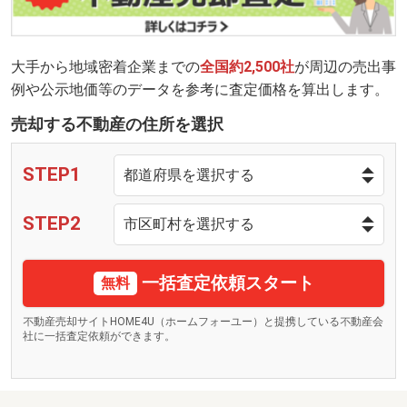
大手から地域密着企業までの
全国約2,500社
が周辺の売出事
例や公示地価等のデータを参考に査定価格を算出します。
売却する不動産の住所を選択
STEP1
STEP2
一括査定依頼スタート
無料
不動産売却サイトHOME4U（ホームフォーユー）と提携している不動産会
社に一括査定依頼ができます。