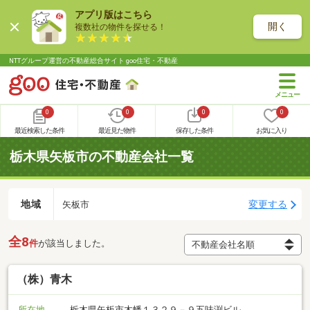
アプリ版はこちら
開く
複数社の物件を探せる！
NTTグループ運営の不動産総合サイト goo住宅・不動産
0
0
0
0
最近検索した条件
最近見た物件
保存した条件
お気に入り
栃木県矢板市の不動産会社一覧
地域
変更する
矢板市
全8
件
が該当しました。
（株）青木
所在地
栃木県矢板市木幡１３２９－９五味渕ビル