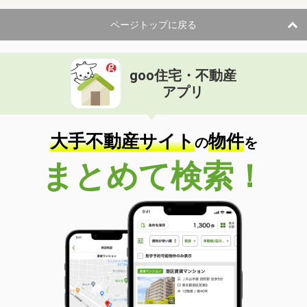
ページトップに戻る
goo住宅・不動産
アプリ
大手不動産サイト
物件
の
を
まとめて検索！