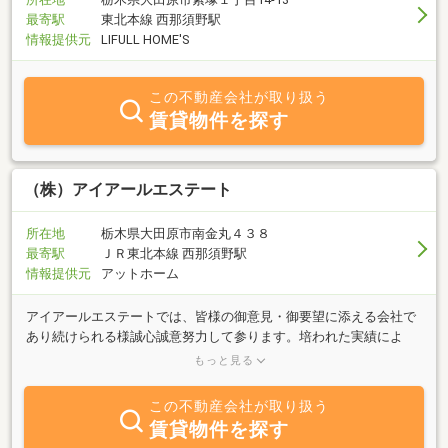
最寄駅
東北本線 西那須野駅
情報提供元
LIFULL HOME'S
この不動産会社が取り扱う
賃貸物件を探す
（株）アイアールエステート
所在地
栃木県大田原市南金丸４３８
最寄駅
ＪＲ東北本線 西那須野駅
情報提供元
アットホーム
アイアールエステートでは、皆様の御意見・御要望に添える会社で
あり続けられる様誠心誠意努力して参ります。培われた実績によ
り、得られた信頼と築かれた土地勘で、貴方のニーズに必ず応えま
もっと見る
す！おきがるに御連絡戴けます様よろしくお願い申し上げます。
この不動産会社が取り扱う
賃貸物件を探す