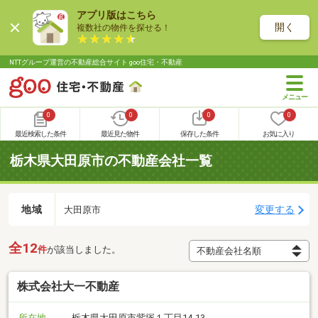
アプリ版はこちら
開く
複数社の物件を探せる！
NTTグループ運営の不動産総合サイト goo住宅・不動産
0
0
0
0
最近検索した条件
最近見た物件
保存した条件
お気に入り
栃木県大田原市の不動産会社一覧
地域
変更する
大田原市
全12
件
が該当しました。
株式会社大一不動産
所在地
栃木県大田原市紫塚１丁目14-13