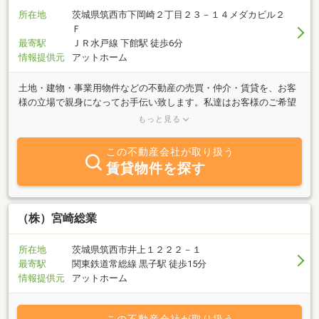
所在地
茨城県筑西市下岡崎２丁目２３－１４メダカビル２
Ｆ
最寄駅
ＪＲ水戸線 下館駅 徒歩6分
情報提供元
アットホーム
土地・建物・事業用物件などの不動産の売買・仲介・賃貸を、お客
様の立場で親身になってお手伝い致します。私達はお客様のご希望
にあった条件がみつかるまでお世話させていただきます。お気軽に
もっと見る
お問い合わせ下さい。
この不動産会社が取り扱う
賃貸物件を探す
（株）宮崎総業
所在地
茨城県筑西市井上１２２２－１
最寄駅
関東鉄道常総線 黒子駅 徒歩15分
情報提供元
アットホーム