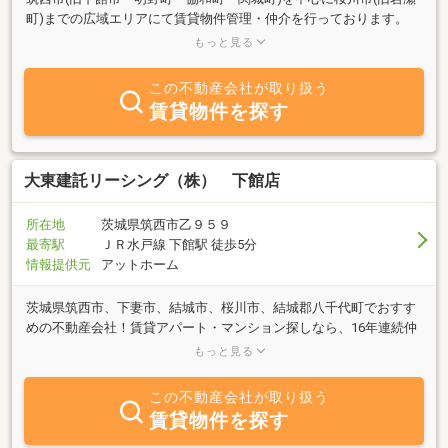
町)までの広域エリアにて賃貸物件管理・仲介を行っております。
『あるといいな・・・』がきっとある。あなたの生活応援します！
もっと見る
是非一度お立ち寄り下さい。また、弊社は首都圏に約400店舗を展
開する、積水ハウス不動産ネットワーク「シャーメゾンショップ」
この不動産会社が取り扱う
の加盟店です。シャーメゾンはシャーメゾンショップでのみ取扱い
賃貸物件を探す
のある物件になります。お探しの方は是非弊社へお問い合わせくだ
さい！！
大東建託リーシング（株） 下館店
所在地
茨城県筑西市乙９５９
最寄駅
ＪＲ水戸線 下館駅 徒歩5分
情報提供元
アットホーム
茨城県筑西市、下妻市、結城市、桜川市、結城郡八千代町でおすす
めの不動産会社！賃貸アパート・マンション探しなら、16年連続仲
介件数NO.1（34.5万件）の実績を誇る大東建託リーシングへ。オン
もっと見る
ライン内覧や、電子契約等、ご来店頂かなくても内覧からご契約手
続きまで完了することができるのでお勧めしております。『お客様
この不動産会社が取り扱う
に最良のお部屋を！』をモットーに、スタッフ一同全力でお部屋探
賃貸物件を探す
しのお手伝いをさせて頂きます！※出典:週刊全国賃貸住宅新聞第
1635号(2026年1月5日発行)24年10月-25年9月原則直営店舗の仲介件