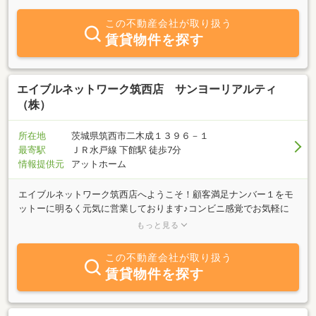
お気軽にお問い合わせください。
この不動産会社が取り扱う
賃貸物件を探す
エイブルネットワーク筑西店 サンヨーリアルティ
（株）
所在地
茨城県筑西市二木成１３９６－１
最寄駅
ＪＲ水戸線 下館駅 徒歩7分
情報提供元
アットホーム
エイブルネットワーク筑西店へようこそ！顧客満足ナンバー１をモ
ットーに明るく元気に営業しております♪コンビニ感覚でお気軽に
お立ち寄りください！筑西市・真岡市エリアはもちろんのことエイ
もっと見る
ブルネットワークを活かして幅広くご対応させていただきます！茨
城県南に９店舗構えておりますので常磐線沿線のご相談もお気軽に
この不動産会社が取り扱う
お聞きください☆よろしくお願いいたします！！
賃貸物件を探す