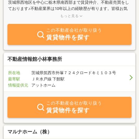
茨城県西地区を中心に栃木県南西部まで賃貸仲介、不動産売買をし
ております♪不動産業界は10年以上の経験歴が有ります。皆様お気
軽にお問い合わせ、ご来店ください。ご希望に沿ったお部屋探しか
もっと見る
ら、リフォーム、マイホーム構築までを全力でサポートさせて頂き
ます！
この不動産会社が取り扱う
賃貸物件を探す
不動産情報館小林事務所
所在地
茨城県筑西市外塚７２４クロードキミ１０３号
最寄駅
ＪＲ水戸線 下館駅
情報提供元
アットホーム
この不動産会社が取り扱う
賃貸物件を探す
マルナホーム（株）