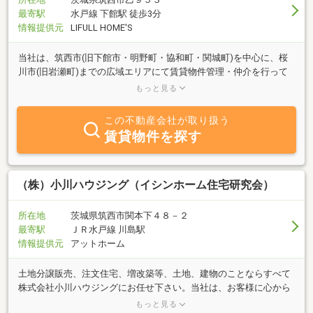
最寄駅
水戸線 下館駅 徒歩3分
情報提供元
LIFULL HOME'S
当社は、筑西市(旧下館市・明野町・協和町・関城町)を中心に、桜
川市(旧岩瀬町)までの広域エリアにて賃貸物件管理・仲介を行って
おります。物件情報を豊富に取り扱っておりますので、お気軽にお
もっと見る
問い合わせくださ
この不動産会社が取り扱う
賃貸物件を探す
（株）小川ハウジング（イシンホーム住宅研究会）
所在地
茨城県筑西市関本下４８－２
最寄駅
ＪＲ水戸線 川島駅
情報提供元
アットホーム
土地分譲販売、注文住宅、増改築等、土地、建物のことならすべて
株式会社小川ハウジングにお任せ下さい。当社は、お客様に心から
喜んでもらえる住宅・土地を提供したいと考えております。どうぞ
もっと見る