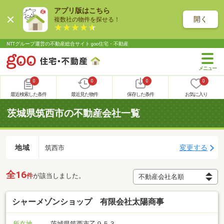
アプリ版はこちら
開く
複数社の物件を探せる！
NTTグループ運営の不動産総合サイト goo住宅・不動産
0
0
0
0
最近検索した条件
最近見た物件
保存した条件
お気に入り
茨城県筑西市の不動産会社一覧
地域
変更する
筑西市
全16
件
が該当しました。
シャーメゾンショップ 有限会社太陽商事
所在地
茨城県筑西市乙９５３