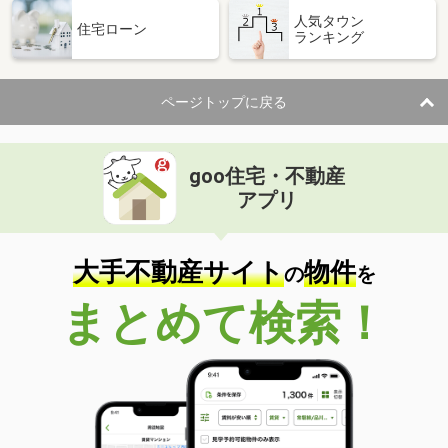
人気タウン
住宅ローン
ランキング
ページトップに戻る
goo住宅・不動産
アプリ
大手不動産サイト
物件
の
を
まとめて検索！