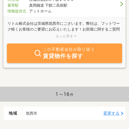
最寄駅
真岡鐵道 下館二高前駅
情報提供元
アットホーム
リトル株式会社は茨城県筑西市にございます。弊社は、フットワー
ク軽くお客様のご要望にお応えいたします！お部屋に関するご質問
やご相談は、お電話でも、対面でも可能です♪弊社事務所だけでな
もっと見る
く、お客様ご指定の場所への訪問も可能ですので、ぜひお気軽にご
連絡くださいませ♪
この不動産会社が取り扱う
賃貸物件を探す
1～16
件
地域
変更する
筑西市