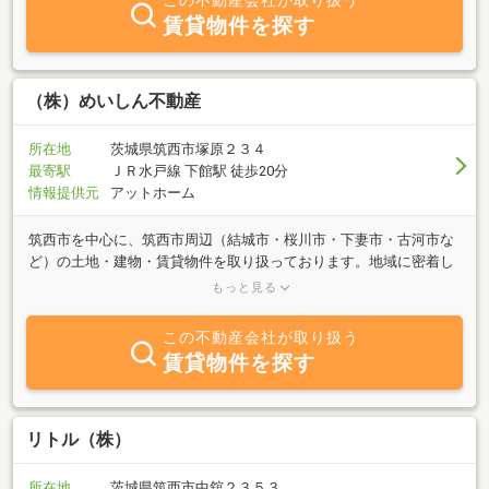
この不動産会社が取り扱う
賃貸物件を探す
（株）めいしん不動産
所在地
茨城県筑西市塚原２３４
最寄駅
ＪＲ水戸線 下館駅 徒歩20分
情報提供元
アットホーム
筑西市を中心に、筑西市周辺（結城市・桜川市・下妻市・古河市な
ど）の土地・建物・賃貸物件を取り扱っております。地域に密着し
た不動産会社だからこそ、お客様の家族構成、ライフスタイル、ご
もっと見る
予算、譲れないこだわり条件に合わせて、最適な物件情報をいち早
くご提供いたします。不動産で分からないことやご相談がございま
この不動産会社が取り扱う
したらお気軽にお問い合わせください。小さな不動産会社ですが、
賃貸物件を探す
「明瞭、真摯」をモットーにお客様のご期待に沿えるよう、全力で
サポートさせていただきます！
リトル（株）
所在地
茨城県筑西市中舘２３５３