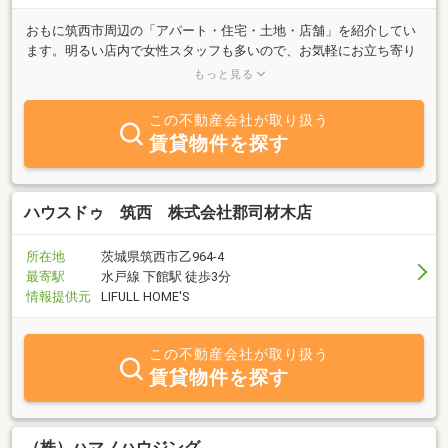
おもに筑西市周辺の「アパート・住宅・土地・店舗」を紹介してい
ます。明るい店内で女性スタッフも多いので、お気軽にお立ち寄り
下さい。下館駅南口の「カスミストアー下館店」のすぐ南側の店舗
もっと見る
でお待ちしております。また、住まなくなった住宅・土地の売却等
のご相談も無料です。
この不動産会社が取り扱う
賃貸物件を探す
ハウスドゥ 筑西 株式会社郡司材木店
所在地
茨城県筑西市乙964-4
最寄駅
水戸線 下館駅 徒歩3分
情報提供元
LIFULL HOME'S
この不動産会社が取り扱う
賃貸物件を探す
（株）ハマノハウジング