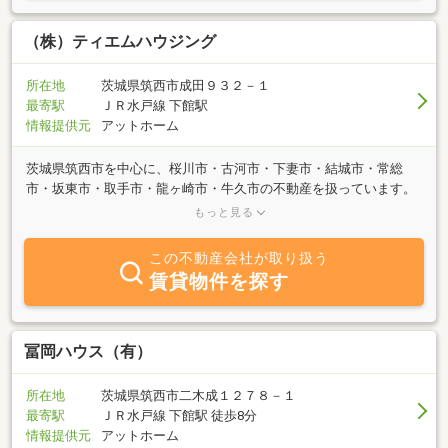
数をカウント
（株）ティエムハウジング
所在地
茨城県筑西市成田９３２－１
最寄駅
ＪＲ水戸線 下館駅
情報提供元
アットホーム
茨城県筑西市を中心に、桜川市・古河市・下妻市・結城市・常総
市・坂東市・取手市・龍ヶ崎市・牛久市の不動産を扱っています。
株式会社ティエムハウジングでは、お客様へ多くの情報を提供し、
もっと見る
お客様に最適な選択をしていただきます。
この不動産会社が取り扱う
賃貸物件を探す
冨岡ハウス（有）
所在地
茨城県筑西市二木成１２７８－１
最寄駅
ＪＲ水戸線 下館駅 徒歩8分
情報提供元
アットホーム