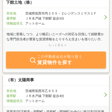
下館土地（株）
所在地
茨城県筑西市丙２０５－２レジデンスミマス１Ｆ
最寄駅
ＪＲ水戸線 下館駅 徒歩3分
情報提供元
アットホーム
地域に密着しつつ、より幅広いニーズへの対応を目指して経験豊か
な専門担当者が豊富な賃貸情報をとりそろえ住まいを借りたい方、
貸したい方のお手伝いをさせていただきます。またオフィスやショ
もっと見る
ップ等の企業ニーズに対応した仲介も推進しています。ご購入、ご
売却に関するご相談から物件情報の提供、契約をはじめとする諸手
この不動産会社が取り扱う
続きをトータルにサポートします。お電話、Ｅメールでのお問い合
賃貸物件を探す
わせも大歓迎です。
（有）太陽商事
所在地
茨城県筑西市乙９５３
最寄駅
ＪＲ水戸線 下館駅 徒歩4分
情報提供元
アットホーム
筑西市(旧下館市・明野町・協和町・関城町)を中心に桜川市(旧岩瀬