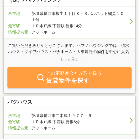
所在地
茨城県筑西市榎生１丁目８－３パルネット鶴見１０
１号
最寄駅
ＪＲ水戸線 下館駅 徒歩14分
情報提供元
アットホーム
ご覧いただきありがとうございます。ハマノハウジングでは、積水
ハウス・ダイワハウス・パナホーム・大東建託の物件を中心に人気
のハウスメーカーの新築物件・築浅物件を筑西市・近隣地域で多数
もっと見る
ご用意しております。間取りは、ワンルームからファミリータイプ
の物件、法人様向けの駅近物件、ペット飼育可能物件まで豊富な情
この不動産会社が取り扱う
報で、明るく元気なスタッフが誠心誠意・親切・丁寧をモットーに
賃貸物件を探す
ご案内いたします。お気軽にお問合せくださいませ。売買物件も取
り扱いしていますので、賃貸・売買で迷われている方もお気軽にお
問合せ下さいませ。
パグハウス
所在地
茨城県筑西市二木成１４７７－６
最寄駅
ＪＲ水戸線 下館駅 徒歩6分
情報提供元
アットホーム